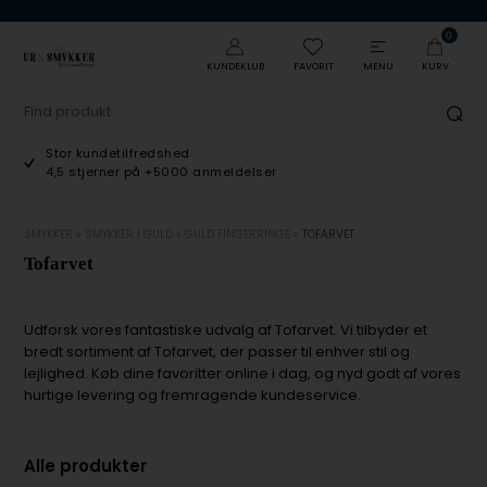
0
KUNDEKLUB
FAVORIT
MENU
KURV
Stor kundetilfredshed
4,5 stjerner på +5000 anmeldelser
SMYKKER
»
SMYKKER I GULD
»
GULD FINGERRINGE
»
TOFARVET
Tofarvet
Udforsk vores fantastiske udvalg af Tofarvet. Vi tilbyder et
bredt sortiment af Tofarvet, der passer til enhver stil og
lejlighed. Køb dine favoritter online i dag, og nyd godt af vores
hurtige levering og fremragende kundeservice.
Alle produkter