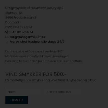
Urogsmykker v/ Houmann Luxury ApS
Ægirsvej 12
3600 Frederikssund
Danmark
CVR: DK43277774
+45 32 12 25 51
salg@urogsmykker.dk
Vores chat hjælper alle dage 24/7
Kundeservice er åben alle hverdage 9-17.
Mails besvares indenfor 24 timer i hverdagen.
Personlig henvendelse på adressen er kun efter aftale.
VIND SMYKKER FOR 500,-
Få modetips om smykker og vær først til nyheder og tilbud