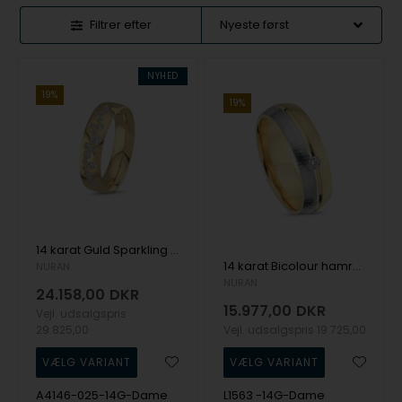
Filtrer efter
NYHED
19%
19%
14 karat Guld Sparkling Damering fra Nuran
14 karat Bicolour hamret Damering fra Nuran
NURAN
NURAN
24.158,00
DKR
15.977,00
DKR
Vejl. udsalgspris
29.825,00
Vejl. udsalgspris
19.725,00
A4146-025-14G-Dame
L1563 -14G-Dame