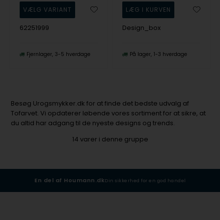
62251999
Design_box
Fjernlager
3-5 hverdage
På lager
1-3 hverdage
Besøg Urogsmykker.dk for at finde det bedste udvalg af
Tofarvet. Vi opdaterer løbende vores sortiment for at sikre, at
du altid har adgang til de nyeste designs og trends.
14
varer i denne gruppe
En del af Houmann.dk
Din sikkerhed for en god handel