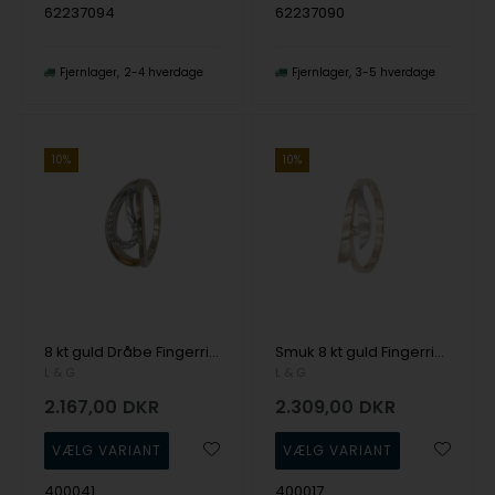
62237094
62237090
Fjernlager
2-4 hverdage
Fjernlager
3-5 hverdage
10%
10%
8 kt guld Dråbe Fingerring fra L&G
Smuk 8 kt guld Fingerring fra Lotte og Gitte
L & G
L & G
2.167,00
DKR
2.309,00
DKR
400041
400017