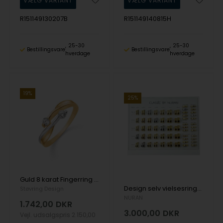
R151149130207B
R151149140815H
25-30
25-30
Bestillingsvare
Bestillingsvare
hverdage
hverdage
19%
25%
Guld 8 karat Fingerring med rhodineret overflade fra Støvring Design
Design selv vielsesringe kit med prøveringe
Støvring Design
NURAN
1.742,00
DKR
3.000,00
DKR
Vejl. udsalgspris
2.150,00