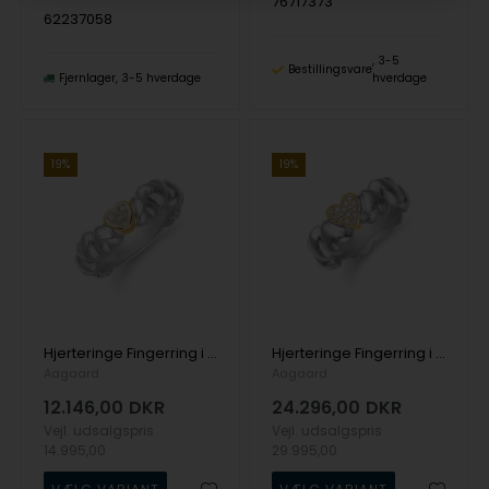
76717373
62237058
3-5
Bestillingsvare
Fjernlager
3-5 hverdage
hverdage
19%
19%
Hjerteringe Fingerring i 14 karat hvidguld med 2 x 0,007 ct + 5 x 0,004 ct diamanter fra Aagaard
Hjerteringe Fingerring i 14 karat hvidguld med 2 x 0,004 ct + 13 x 0,006 ct diamanter fra Aagaard
Aagaard
Aagaard
12.146,00
DKR
24.296,00
DKR
Vejl. udsalgspris
Vejl. udsalgspris
14.995,00
29.995,00