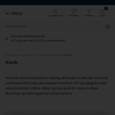
0
KUNDEKLUB
FAVORIT
MENU
KURV
Stor kundetilfredshed
4,5 stjerner på +5000 anmeldelser
SMYKKER
»
ARMBÅND
»
DESIGN / MØNSTER
»
KNUDE
Knude
Udforsk vores fantastiske udvalg af Knude. Vi tilbyder et bredt
sortiment af Knude, der passer til enhver stil og lejlighed. Køb
dine favoritter online i dag, og nyd godt af vores hurtige
levering og fremragende kundeservice.