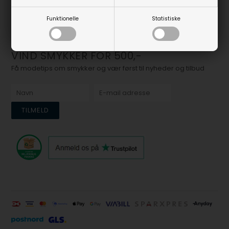
Kundeservice er åben alle hverdage 9-17.
Mails besvares indenfor 24 timer i hverdagen.
Funktionelle
Statistiske
Personlig henvendelse på adressen er kun efter aftale.
VIND SMYKKER FOR 500,-
Få modetips om smykker og vær først til nyheder og tilbud