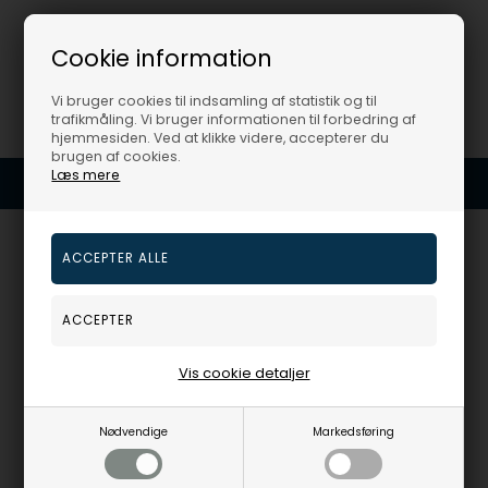
Besøg Urogsmykker.dk for at finde det bedste udvalg af
Cookie information
Knude. Vi opdaterer løbende vores sortiment for at sikre, at
du altid har adgang til de nyeste designs og trends.
Vi bruger cookies til indsamling af statistik og til
trafikmåling. Vi bruger informationen til forbedring af
hjemmesiden. Ved at klikke videre, accepterer du
brugen af cookies.
Læs mere
En del af Houmann.dk
Din sikkerhed for en god handel
Urogsmykker v/ Houmann Luxury ApS
Ægirsvej 12
3600 Frederikssund
Danmark
Vis cookie detaljer
CVR: DK43277774
+45 32 12 25 51
Nødvendige
Markedsføring
salg@urogsmykker.dk
Vores chat hjælper alle dage 24/7