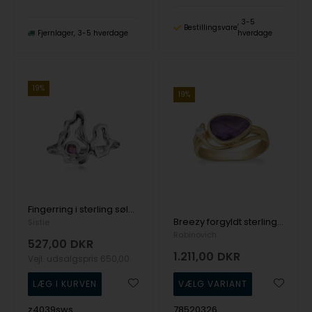
3-5
Bestillingsvare
Fjernlager
3-5 hverdage
hverdage
19%
19%
Fingerring i sterling sølv fra Lærke Bentsen x Sistie
Breezy forgyldt sterling sølv fingerring med Amethyst og topas fra Rabinovich
Sistie
Rabinovich
527,00
DKR
1.211,00
DKR
Vejl. udsalgspris
650,00
z4039sws
78520326