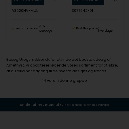
A3920HV-MUL
3077642-01
3-5
3-5
Bestillingsvare
Bestillingsvare
hverdage
hverdage
Besøg Urogsmykker.dk for at finde det bedste udvalg af
Amethyst. Vi opdaterer løbende vores sortiment for at sikre,
at du altid har adgang til de nyeste designs og trends.
14
varer i denne gruppe
En del af Houmann.dk
Din sikkerhed for en god handel