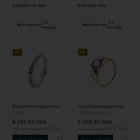
A3920ROSA-MUL
A3920RG-MUL
3-5
3-5
Bestillingsvare
Bestillingsvare
hverdage
hverdage
19%
19%
Diwa 14 kt hvidguld multifarvet alliance ring, fra Nuran
Lund Copenhagen Fashion by Lund Copenhagen 8 kt rødguld fingerring med lilla amethyst
NURAN
Lund Copenhagen
9.497,00
DKR
5.508,00
DKR
Vejl. udsalgspris
11.725,00
Vejl. udsalgspris
6.800,00