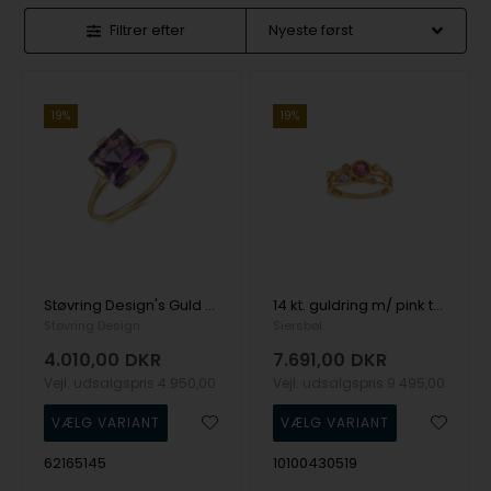
Filtrer efter
19%
19%
Støvring Design's Guld ring
14 kt. guldring m/ pink turmalin, ametyst og safir
Støvring Design
Siersbøl
4.010,00
DKR
7.691,00
DKR
Vejl. udsalgspris
4.950,00
Vejl. udsalgspris
9.495,00
62165145
10100430519