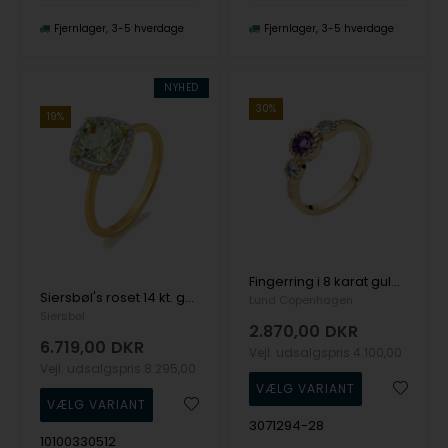
Fjernlager
3-5 hverdage
Fjernlager
3-5 hverdage
NYHED
30%
19%
Fingerring i 8 karat guld, med ædelsten fra Lund Copenhagen
Siersbøl's roset 14 kt. guldring m/ grøn ametyst & 0,085 ct diamant W/SI
Lund Copenhagen
Siersbøl
2.870,00
DKR
6.719,00
DKR
Vejl. udsalgspris
4.100,00
Vejl. udsalgspris
8.295,00
3071294-28
10100330512