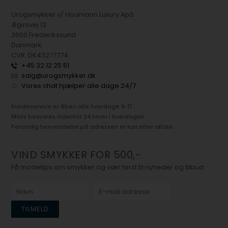
Urogsmykker v/ Houmann Luxury ApS
Ægirsvej 12
3600 Frederikssund
Danmark
CVR: DK43277774
+45 32 12 25 51
salg@urogsmykker.dk
Vores chat hjælper alle dage 24/7
Kundeservice er åben alle hverdage 9-17.
Mails besvares indenfor 24 timer i hverdagen.
Personlig henvendelse på adressen er kun efter aftale.
VIND SMYKKER FOR 500,-
Få modetips om smykker og vær først til nyheder og tilbud