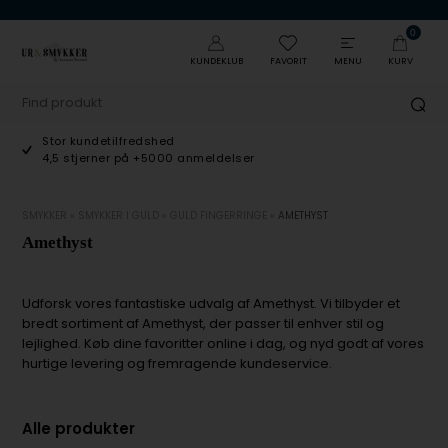
0
KUNDEKLUB
FAVORIT
MENU
KURV
Stor kundetilfredshed
4,5 stjerner på +5000 anmeldelser
SMYKKER
»
SMYKKER I GULD
»
GULD FINGERRINGE
»
AMETHYST
Amethyst
Udforsk vores fantastiske udvalg af Amethyst. Vi tilbyder et
bredt sortiment af Amethyst, der passer til enhver stil og
lejlighed. Køb dine favoritter online i dag, og nyd godt af vores
hurtige levering og fremragende kundeservice.
Alle produkter