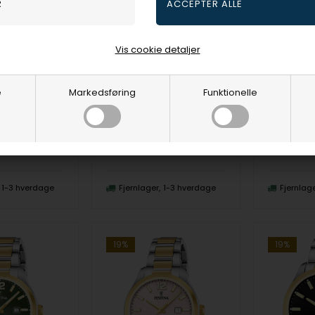
Festina F20742/5 herreur Chronograph 44mm 10ATM
Festina F20741/2 dameur 34mm 5ATM
Vis cookie detaljer
Festina
Festina
R
911,00
DKR
988,00
e
Markedsføring
Funktionelle
spris
1.125,00
Vejl. udsalgspris
1.125,00
Vejl. udsa
F20741/2
F20741/1
1-3 hverdage
Fjernlager
1-3 hverdage
Fjernlag
19%
19%