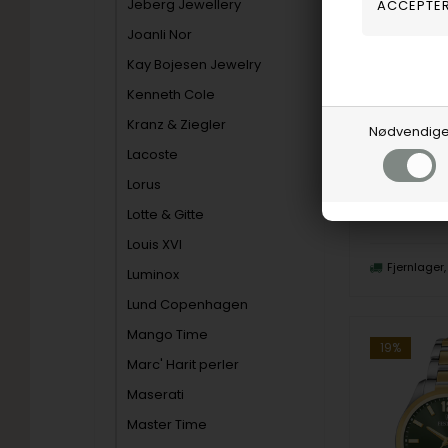
Jeberg Jewellery
Joanli Nor
Kay Bojesen Jewelry
Festina
Kenneth Cole
911,00
DK
Kranz & Ziegler
Nødvendig
Vejl. udsalg
Lacoste
Lorus
F20742/5
Lotte & Gitte
Louis XVI
Fjernlager
Luminox
Lund Copenhagen
Mango Time
19%
Marc' Harit perler
Maserati
Master Time