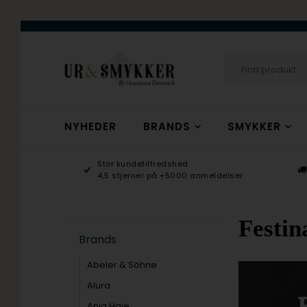
NYHEDER
BRANDS
SMYKKER
age 9-17
Stor kundetilfredshed
ogsmykker.dk
4,5 stjerner på +5000 anmeldelser
Festin
Brands
Abeler & Söhne
Alura
Ania Haie