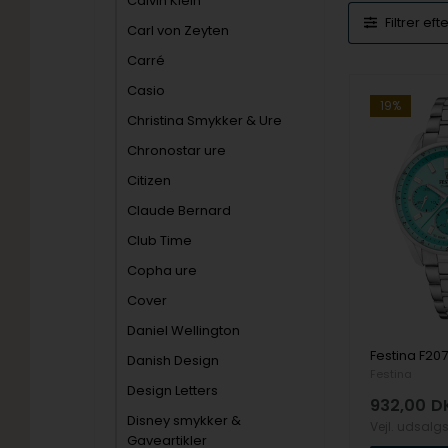
Calvin Klein
Filtrer eft
Carl von Zeyten
Carré
Casio
19%
Christina Smykker & Ure
Chronostar ure
Citizen
Claude Bernard
Club Time
Copha ure
Cover
Daniel Wellington
Danish Design
Festina
Design Letters
932,00
D
Disney smykker &
Vejl. udsalg
Gaveartikler