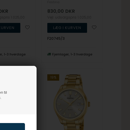
Festina
DKR
830,00
DKR
lgspris
1.025,00
Vejl. udsalgspris
1.025,00
F20745/3
er
1-3 hverdage
Fjernlager
1-3 hverdage
19%
n til
.