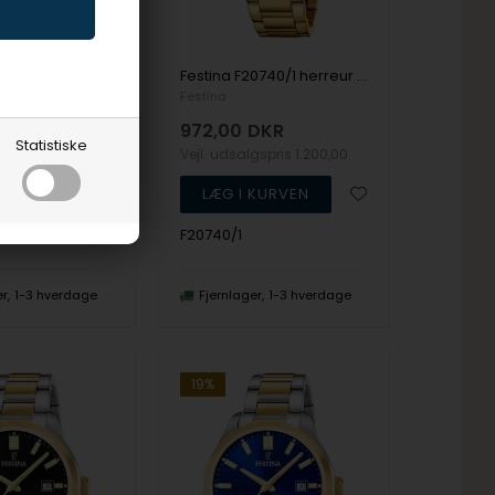
Festina F20741/1 dameur 34mm 5ATM
Festina F20740/1 herreur 42mm 5ATM
Festina
DKR
972,00
DKR
Statistiske
lgspris
1.220,00
Vejl. udsalgspris
1.200,00
F20740/1
er
1-3 hverdage
Fjernlager
1-3 hverdage
19%