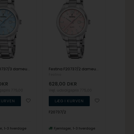
Festina F20737/3 dameur 34mm 5ATM
Festina F20737/2 dameur 34mm 5ATM
Festina
DKR
628,00
DKR
lgspris
775,00
Vejl. udsalgspris
775,00
F20737/2
er
1-3 hverdage
Fjernlager
1-3 hverdage