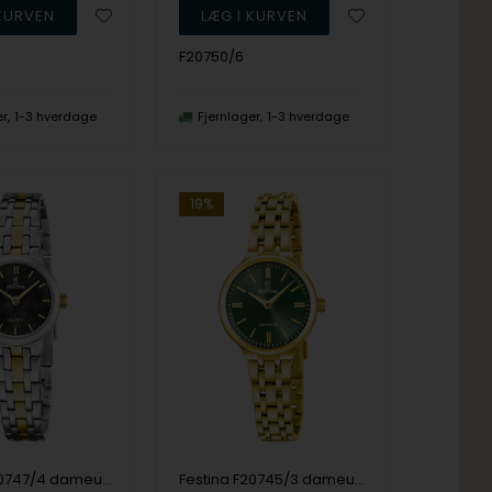
F20750/6
er
1-3 hverdage
Fjernlager
1-3 hverdage
19%
Festina F20747/4 dameur Mademoiselle 23mm 5ATM
Festina F20745/3 dameur Mademoiselle 26mm 5ATM