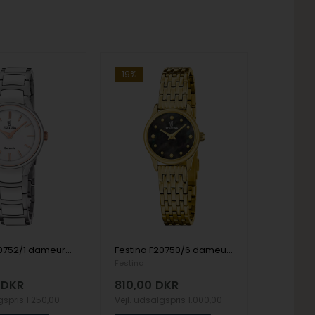
19%
Festina F20752/1 dameur Ceramic 31mm 5ATM
Festina F20750/6 dameur Mademoiselle 23mm 5ATM
Festina
DKR
810,00
DKR
lgspris
1.250,00
Vejl. udsalgspris
1.000,00