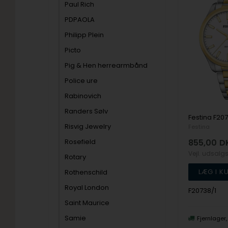
Paul Rich
PDPAOLA
Philipp Plein
Picto
Pig & Hen herrearmbånd
Police ure
Rabinovich
Randers Sølv
Risvig Jewelry
Festina
855,00
D
Rosefield
Vejl. udsalg
Rotary
Rothenschild
Royal London
F20738/1
Saint Maurice
Samie
Fjernlager