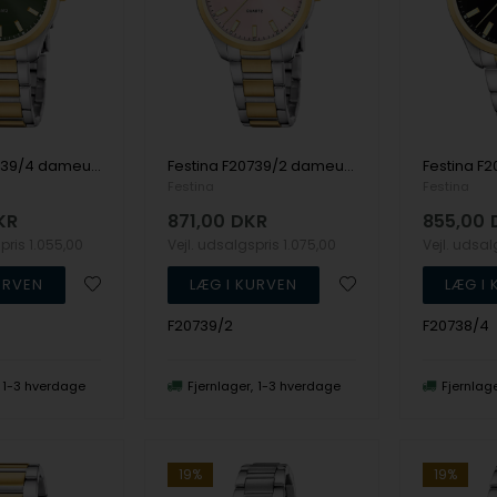
Festina F20739/4 dameur 34mm 5ATM
Festina F20739/2 dameur 34mm 5ATM
Festina
Festina
KR
871,00
DKR
855,00
spris
1.055,00
Vejl. udsalgspris
1.075,00
Vejl. udsa
F20739/2
F20738/4
1-3 hverdage
Fjernlager
1-3 hverdage
Fjernlag
19%
19%