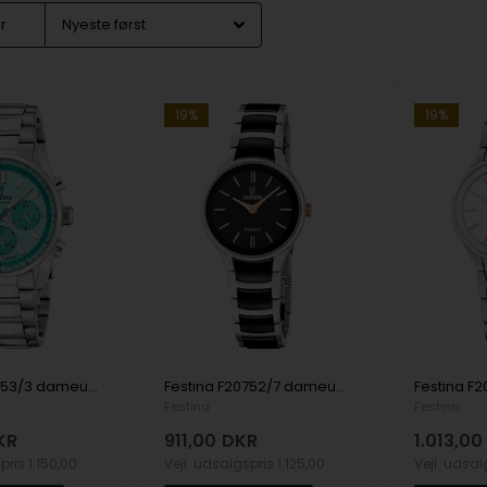
er
19%
19%
Festina F20753/3 dameur Boyfriend Chronograph 38mm 10ATM
Festina F20752/7 dameur Ceramic 31mm 5ATM
Festina
Festina
KR
911,00
DKR
1.013,00
spris
1.150,00
Vejl. udsalgspris
1.125,00
Vejl. udsa