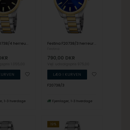
Festina F20738/4 herreur 42mm 5ATM
Festina F20738/3 herreur 42mm 5ATM
Festina
DKR
790,00
DKR
lgspris
1.055,00
Vejl. udsalgspris
975,00
F20738/3
er
1-3 hverdage
Fjernlager
1-3 hverdage
19%