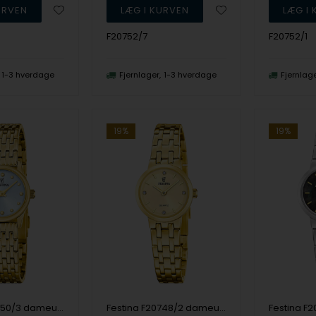
F20752/7
F20752/1
1-3 hverdage
Fjernlager
1-3 hverdage
Fjernlag
19%
19%
Festina F20750/3 dameur Mademoiselle 23mm 5ATM
Festina F20748/2 dameur Mademoiselle 23mm 5ATM