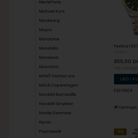
MerlePerle
Michael Kors
Mockberg
Mojoo
Mondaine
Morellato
Festina
Morelund
855,00
D
Moschino
Vejl. udsalg
MVMT Fashion ure
NAVA Copenhagen
F20739/4
Nordahl Barnedåb
Nordahl Smykker
Fjernlager
Norlite Denmark
Nuran
Paul Hewitt
19%