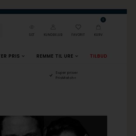
0
SET
KUNDEKLUB
FAVORIT
KURV
ER PRIS
REMME TIL URE
TILBUD
Super priser
PrisMatch+