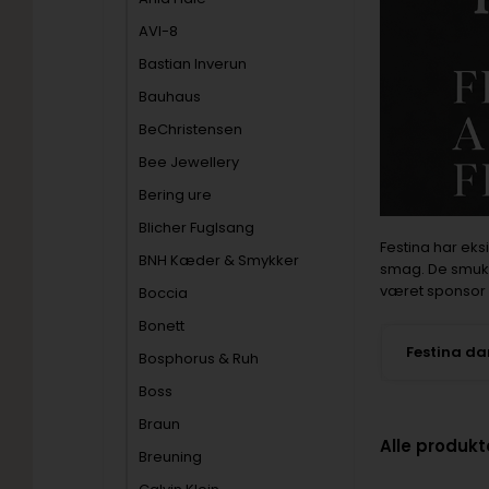
AVI-8
Bastian Inverun
Bauhaus
BeChristensen
Bee Jewellery
Bering ure
Blicher Fuglsang
Festina har eks
BNH Kæder & Smykker
smag. De smukke
været sponsor i
Boccia
Bonett
Festina d
Bosphorus & Ruh
Boss
Braun
Alle produkt
Breuning