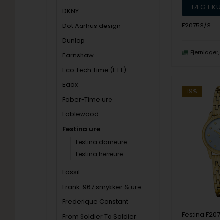
DKNY
F20753/3
Dot Aarhus design
Dunlop
Fjernlager
Earnshaw
Eco Tech Time (ETT)
Edox
19%
Faber-Time ure
Fablewood
Festina ure
Festina dameure
Festina herreure
Fossil
Frank 1967 smykker & ure
Frederique Constant
From Soldier To Soldier