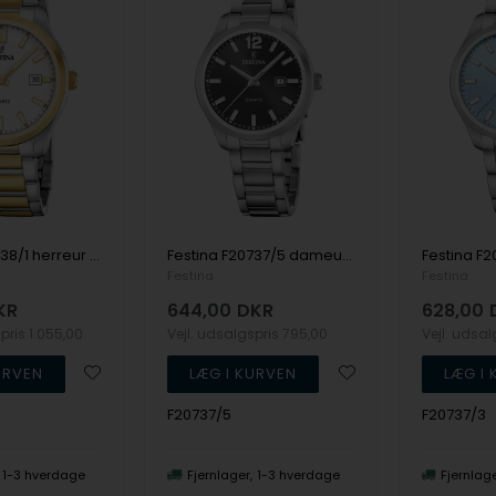
Festina F20738/1 herreur 42mm 5ATM
Festina F20737/5 dameur 34mm 5ATM
Festina
Festina
KR
644,00
DKR
628,00
spris
1.055,00
Vejl. udsalgspris
795,00
Vejl. udsa
F20737/5
F20737/3
1-3 hverdage
Fjernlager
1-3 hverdage
Fjernlag