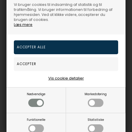
Vi bruger cookies til indsamling af statistik og til
20165102
13239980
trafikmåling. Vi bruger informationen til forbedring af
hjemmesiden. Ved at klikke videre, accepterer du
brugen af cookies.
Fjernlager
2-4 hverdage
Fjernlager
3-5 hverdage
Læs mere
19%
19%
Vis cookie detaljer
Nødvendige
Markedsføring
blank sterling sølv ørestikker hjerte med blank overflade fra Støvring Design
blank sterling sølv ørestikker hjerte med blank overflade fra Støvring Design
Støvring Design
Støvring Design
284,00
DKR
239,00
DKR
Vejl. udsalgspris
350,00
Vejl. udsalgspris
295,00
Funktionelle
Statistiske