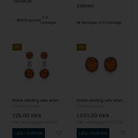
73020528
23165100
3-5
Bestillingsvare
hverdage
Fjernlager
3-5 hverdage
19%
19%
blank sterling sølv øreringe RAV med blank overflade fra Støvring Design
blank sterling sølv ørestikker RAV med blank overflade fra Støvring Design
Støvring Design
Støvring Design
725,00
DKR
1.033,00
DKR
Vejl. udsalgspris
895,00
Vejl. udsalgspris
1.275,00