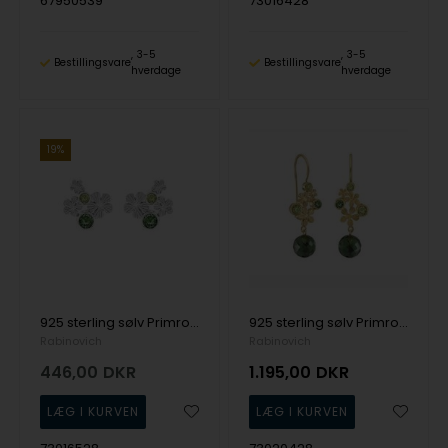
67950539
73016428
3-5
3-5
Bestillingsvare
Bestillingsvare
hverdage
hverdage
19%
925 sterling sølv Primrose Ørestikker blank fra Rabinovich
925 sterling sølv Primrose Ørehængere forgyldt fra Rabinovich
Rabinovich
Rabinovich
446,00
DKR
1.195,00
DKR