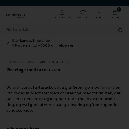
0
KUNDEKLUB
FAVORIT
MENU
KURV
Stor kundetilfredshed
4,5 stjerner på +5000 anmeldelser
SMYKKER
»
ØRERINGE
»
ØRERINGE MED FARVET STEN
Øreringe med farvet sten
Udforsk vores fantastiske udvalg af Øreringe med farvet sten.
Vi tilbyder et bredt sortiment af Øreringe med farvet sten, der
passer til enhver stil og lejlighed. Køb dine favoritter online i
dag, og nyd godt af vores hurtige levering og fremragende
kundeservice.