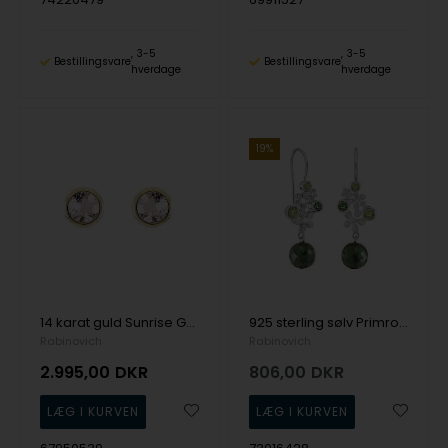
3-5
3-5
Bestillingsvare
Bestillingsvare
hverdage
hverdage
19%
14 karat guld Sunrise GOLD Collection Øreringe blank fra Rabinovich
925 sterling sølv Primrose Ørehængere blank fra Rabinovich
Rabinovich
Rabinovich
2.995,00
DKR
806,00
DKR