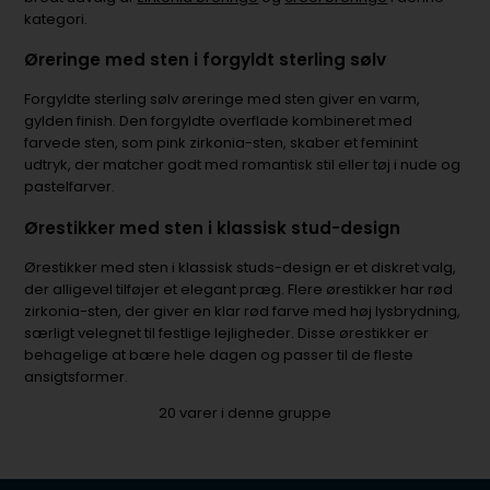
kategori.
Øreringe med sten i forgyldt sterling sølv
Forgyldte sterling sølv øreringe med sten giver en varm,
gylden finish. Den forgyldte overflade kombineret med
farvede sten, som pink zirkonia-sten, skaber et feminint
udtryk, der matcher godt med romantisk stil eller tøj i nude og
pastelfarver.
Ørestikker med sten i klassisk stud-design
Ørestikker med sten i klassisk studs-design er et diskret valg,
der alligevel tilføjer et elegant præg. Flere ørestikker har rød
zirkonia-sten, der giver en klar rød farve med høj lysbrydning,
særligt velegnet til festlige lejligheder. Disse ørestikker er
behagelige at bære hele dagen og passer til de fleste
ansigtsformer.
20
varer i denne gruppe