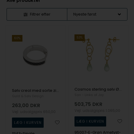
Alle produkter
Filtrer efter
53%
60%
Cosmos sterling sølv Ørestikker med 12 mm grønne amethyster
Sølv creol med sorte zirkonia, model 11143 Single ørering
San - Links of Joy
Guld & Sølv Design
503,75
DKR
263,00
DKR
Vejl. udsalgspris
1.065,00
Vejl. udsalgspris
650,00
95007-E-Grøn Ametyst-
11143-Single