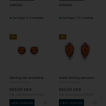
23165102
20165103
Fjernlager
3-5 hverdage
Fjernlager
3-5 hverdage
19%
19%
Sterling sølv ørestikker med natur rav fra Støvring Design
blank sterling sølv ørestikker RAV med blank overflade fra Støvring Design
Støvring Design
Støvring Design
563,00
DKR
563,00
DKR
Vejl. udsalgspris
695,00
Vejl. udsalgspris
695,00