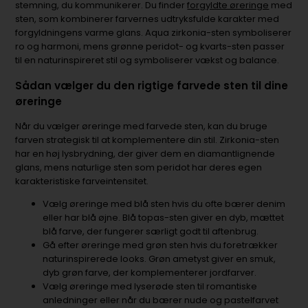
stemning, du kommunikerer. Du finder
forgyldte øreringe
med
sten, som kombinerer farvernes udtryksfulde karakter med
forgyldningens varme glans. Aqua zirkonia-sten symboliserer
ro og harmoni, mens grønne peridot- og kvarts-sten passer
til en naturinspireret stil og symboliserer vækst og balance.
Sådan vælger du den rigtige farvede sten til dine
øreringe
Når du vælger øreringe med farvede sten, kan du bruge
farven strategisk til at komplementere din stil. Zirkonia-sten
har en høj lysbrydning, der giver dem en diamantlignende
glans, mens naturlige sten som peridot har deres egen
karakteristiske farveintensitet.
Vælg øreringe med blå sten hvis du ofte bærer denim
eller har blå øjne. Blå topas-sten giver en dyb, mættet
blå farve, der fungerer særligt godt til aftenbrug.
Gå efter øreringe med grøn sten hvis du foretrækker
naturinspirerede looks. Grøn ametyst giver en smuk,
dyb grøn farve, der komplementerer jordfarver.
Vælg øreringe med lyserøde sten til romantiske
anledninger eller når du bærer nude og pastelfarvet