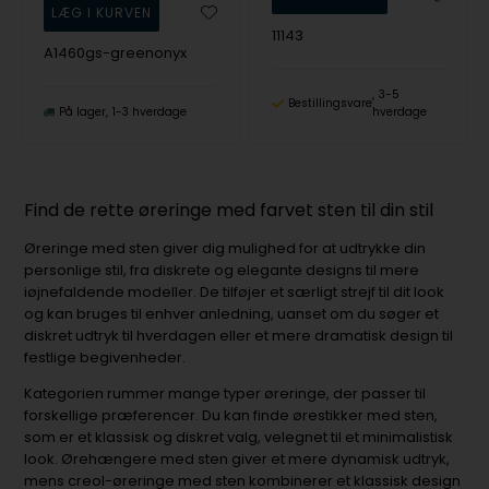
11143
A1460gs-greenonyx
3-5
Bestillingsvare
På lager
1-3 hverdage
hverdage
Find de rette øreringe med farvet sten til din stil
Øreringe med sten giver dig mulighed for at udtrykke din
personlige stil, fra diskrete og elegante designs til mere
iøjnefaldende modeller. De tilføjer et særligt strejf til dit look
og kan bruges til enhver anledning, uanset om du søger et
diskret udtryk til hverdagen eller et mere dramatisk design til
festlige begivenheder.
Kategorien rummer mange typer øreringe, der passer til
forskellige præferencer. Du kan finde ørestikker med sten,
som er et klassisk og diskret valg, velegnet til et minimalistisk
look. Ørehængere med sten giver et mere dynamisk udtryk,
mens creol-øreringe med sten kombinerer et klassisk design