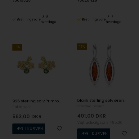
73016528
73020428
3-5
3-5
Bestillingsvare
Bestillingsvare
hverdage
hverdage
19%
19%
blank sterling sølv øreringe RAV med blank overflade fra Støvring Design
925 sterling sølv Primrose Ørestikker forgyldt fra Rabinovich
Støvring Design
Rabinovich
401,00
DKR
563,00
DKR
Vejl. udsalgspris
495,00