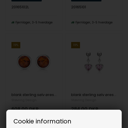
20165102L
20165101
Fjernlager
3-5 hverdage
Fjernlager
3-5 hverdage
19%
19%
blank sterling sølv ørestikker RAV med blank overflade fra Støvring Design
blank sterling sølv ørestikker hjerte med blank overflade fra Støvring Design
Støvring Design
Støvring Design
608,00
DKR
284,00
DKR
Vejl. udsalgspris
750,00
Vejl. udsalgspris
350,00
Cookie information