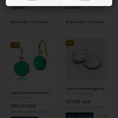
13239981
10148973
Fjernlager
3-5 hverdage
Fjernlager
3-5 hverdage
19%
25%
Sølv creol øreringe med sorte zirkonia, model 11143
Izabel Camille Prima Donna forgyldt sølv Øreringe blank, model A1460gs-greenonyx
Guld & Sølv Design
Izabel Camille
527,00
DKR
490,00
DKR
Vejl. udsalgspris
650,00
Vejl. udsalgspris
650,00