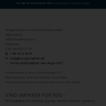
En del af Houmann.dk
Din sikkerhed for en god handel
Urogsmykker v/ Houmann Luxury ApS
Ægirsvej 12
3600 Frederikssund
Danmark
CVR: DK43277774
+45 32 12 25 51
salg@urogsmykker.dk
Vores chat hjælper alle dage 24/7
Kundeservice er åben alle hverdage 9-17.
Mails besvares indenfor 24 timer i hverdagen.
Personlig henvendelse på adressen er kun efter aftale.
VIND SMYKKER FOR 500,-
Få modetips om smykker og vær først til nyheder og tilbud