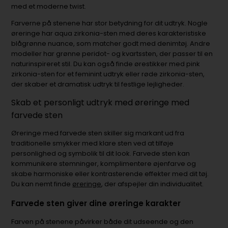
med et moderne twist.
Farverne på stenene har stor betydning for dit udtryk. Nogle
øreringe har aqua zirkonia-sten med deres karakteristiske
blågrønne nuance, som matcher godt med denimtøj. Andre
modeller har grønne peridot- og kvartssten, der passer til en
naturinspireret stil. Du kan også finde ørestikker med pink
zirkonia-sten for et feminint udtryk eller røde zirkonia-sten,
der skaber et dramatisk udtryk til festlige lejligheder.
Skab et personligt udtryk med øreringe med
farvede sten
Øreringe med farvede sten skiller sig markant ud fra
traditionelle smykker med klare sten ved at tilføje
personlighed og symbolik til dit look. Farvede sten kan
kommunikere stemninger, komplimentere øjenfarve og
skabe harmoniske eller kontrasterende effekter med dit tøj.
Du kan nemt finde
øreringe
, der afspejler din individualitet.
Farvede sten giver dine øreringe karakter
Farven på stenene påvirker både dit udseende og den