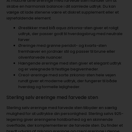
At matche dine øreringe med farvede sten handler om at
skabe en harmonisk balance i dit samlede udtryk. Du kan
vælge at lade stenene være et diskret supplement eller et
iøjnefaldende element.
Ørestikker med blå aqua zirkonia-sten giver et roligt
udtryk, der passer godt til hverdagsbrug med neutrale
farver.
Øreringe med grønne peridot- og kvarts-sten
fremhæver en jordnær stil og passer til brune eller
olivenfarvede nuancer.
Hængende øreringe med sten giver et elegant udtryk
og er velegnede til festlige begivenheder.
Creol-øreringe med sorte zirkonia-sten hele vejen
rundt giver et moderne udtryk, der fungerer til både
hverdag og formelle lejligheder.
Sterling sølv øreringe med farvede sten
Sterling sølv øreringe med farvede sten tilbyder en særlig
mulighed for at udtrykke din personlighed. Sterling sølvs 925-
legering giver øreringene holdbarhed og en skinnende
overflade, der komplementerer de farvede sten. Du finder et
bredt udvalg af
zirkonia øreringe
og
creol øreringe
i denne