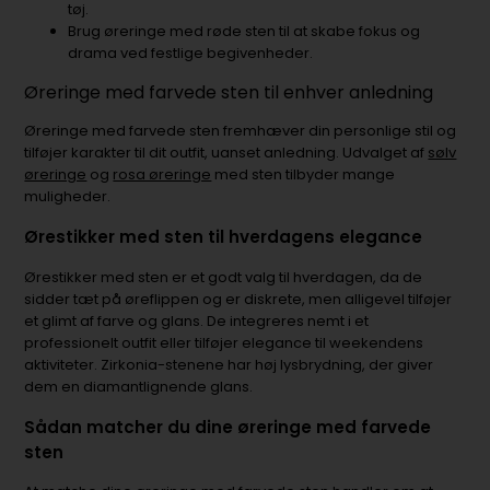
tøj.
Brug øreringe med røde sten til at skabe fokus og
drama ved festlige begivenheder.
Øreringe med farvede sten til enhver anledning
Øreringe med farvede sten fremhæver din personlige stil og
tilføjer karakter til dit outfit, uanset anledning. Udvalget af
sølv
øreringe
og
rosa øreringe
med sten tilbyder mange
muligheder.
Ørestikker med sten til hverdagens elegance
Ørestikker med sten er et godt valg til hverdagen, da de
sidder tæt på øreflippen og er diskrete, men alligevel tilføjer
et glimt af farve og glans. De integreres nemt i et
professionelt outfit eller tilføjer elegance til weekendens
aktiviteter. Zirkonia-stenene har høj lysbrydning, der giver
dem en diamantlignende glans.
Sådan matcher du dine øreringe med farvede
sten