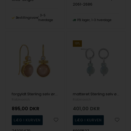
2061-2686
3-5
Bestillingsvare
hverdage
På lager
1-3 hverdage
19%
forgyldt Sterling sølv øreringe Peach med forgyldt overflade fra Rabinovich
matteret Sterling sølv øreringe Symphony med matteret overflade fra Rabinovich
Rabinovich
Rabinovich
895,00
DKR
401,00
DKR
74220479
69911527