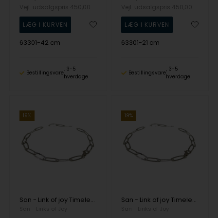
Vejl. udsalgspris
450,00
Vejl. udsalgspris
450,00
63301-42 cm
63301-21 cm
3-5
3-5
Bestillingsvare
Bestillingsvare
hverdage
hverdage
19%
19%
San - Link of joy Timeless 925 Sterling Sølv kæde rillet, model 63301
San - Link of joy Timeless 925 Sterling Sølv kæde rillet, model 63301
San - Links of Joy
San - Links of Joy