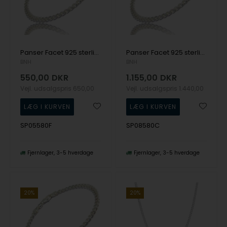
Panser Facet 925 sterling sølv halskæde, 80 cm og tråd 0,55 mm / bredde 1,8 mm
Panser Facet 925 sterling sølv halskæde, 80 cm og tråd 0,85 mm / bredde 3,0 mm
BNH
BNH
550,00
DKR
1.155,00
DKR
Vejl. udsalgspris
650,00
Vejl. udsalgspris
1.440,00
SP05580F
SP08580C
Fjernlager
3-5 hverdage
Fjernlager
3-5 hverdage
20%
20%