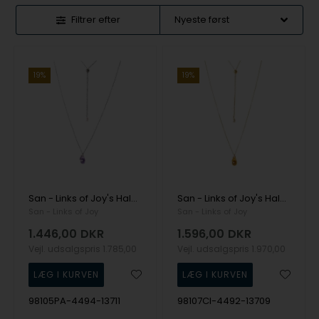
Filtrer efter
19%
19%
San - Links of Joy's Halskæde i rhodineret sterlingsølv med pink ametyst - More than one 80cm
San - Links of Joy's Halskæde i forgyldt sterlingsølv med citrin - More than one 80cm
San - Links of Joy
San - Links of Joy
1.446,00
DKR
1.596,00
DKR
Vejl. udsalgspris
1.785,00
Vejl. udsalgspris
1.970,00
98105PA-4494-13711
98107CI-4492-13709