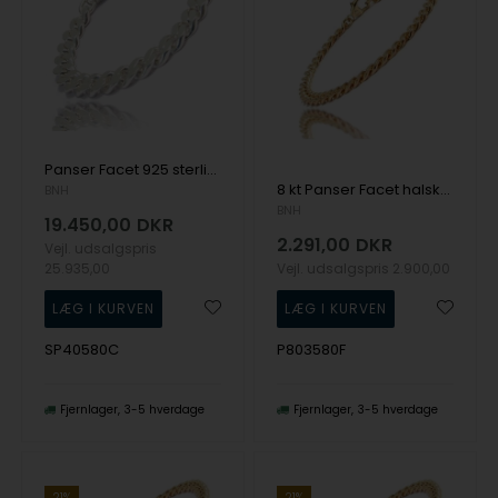
Panser Facet 925 sterling sølv halskæde, 80 cm og tråd 4,05 mm / bredde 15,0 mm
8 kt Panser Facet halskæde, 80 cm og 1,1 mm (Tråd 0,35)
BNH
BNH
19.450,00
DKR
2.291,00
DKR
Vejl. udsalgspris
25.935,00
Vejl. udsalgspris
2.900,00
SP40580C
P803580F
Fjernlager
3-5 hverdage
Fjernlager
3-5 hverdage
21%
21%