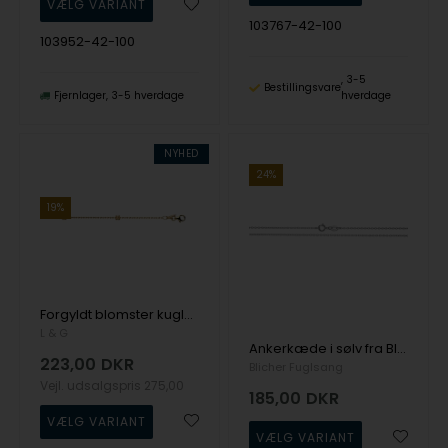
103767-42-100
103952-42-100
3-5
Bestillingsvare
Fjernlager
3-5 hverdage
hverdage
NYHED
24%
19%
Forgyldt blomster kuglekæde - L&G
L & G
Ankerkæde i sølv fra Blicher Fuglsang
223,00
DKR
Blicher Fuglsang
Vejl. udsalgspris
275,00
185,00
DKR