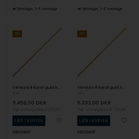
Fjernlager
3-5 hverdage
Fjernlager
3-5 hverdage
21%
21%
Venezia 8 karat guld halskæde, 1,0 mm bred, længde 80 cm
Venezia 8 karat guld halskæde, 1,3 mm bred, længde 80 cm
BNH
BNH
3.456,00
DKR
5.333,00
DKR
Vejl. udsalgspris
4.375,00
Vejl. udsalgspris
6.750,00
V810080F
V813080F