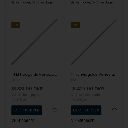
Fjernlager
3-5 hverdage
Fjernlager
3-5 hverdage
21%
21%
14 kt hvidgulds Venezia halskæde, 80 cm og 1,3 mm
14 kt hvidgulds Venezia halskæde, 80 cm og 1,5 mm
BNH
BNH
13.331,00
DKR
18.427,00
DKR
Vejl. udsalgspris
Vejl. udsalgspris
16.875,00
23.325,00
VH1413080FF
VH1415080FF