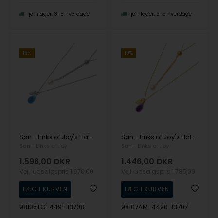
Fjernlager
3-5 hverdage
Fjernlager
3-5 hverdage
19%
19%
San - Links of Joy's Halskæde i rhodineret sterlingsølv med topas - More than one 80cm
San - Links of Joy's Halskæde i forgyldt sterlingsølv med ametyst - More than one 80cm
San - Links of Joy
San - Links of Joy
1.596,00
DKR
1.446,00
DKR
Vejl. udsalgspris
1.970,00
Vejl. udsalgspris
1.785,00
98105TO-4491-13708
98107AM-4490-13707