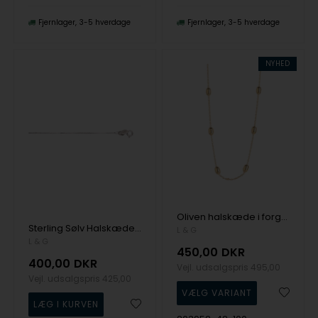
Fjernlager
3-5 hverdage
Fjernlager
3-5 hverdage
NYHED
Oliven halskæde i forgyldt sølv - L&G
Sterling Sølv Halskæde venezia fra Lotte & Gitte
L & G
L & G
450,00
DKR
400,00
DKR
Vejl. udsalgspris
495,00
Vejl. udsalgspris
425,00