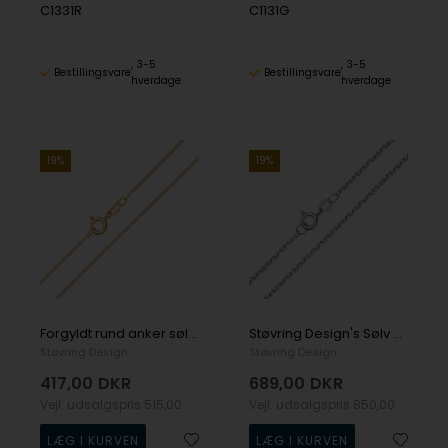
C1331R
C1131G
3-5
3-5
Bestillingsvare
Bestillingsvare
hverdage
hverdage
19%
19%
Forgyldt rund anker sølv halskæde, 0,40 mm / ca bredde 1,5 mm - længde 80 cm
Støvring Design's Sølv halskæde
Støvring Design
Støvring Design
417,00
DKR
689,00
DKR
Vejl. udsalgspris
515,00
Vejl. udsalgspris
850,00