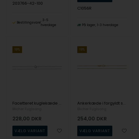
203766-42-100
C1056R
3-5
Bestillingsvare
hverdage
På lager
1-3 hverdage
19%
19%
Facetteret kuglekæde i sølv fra Blicher Fuglsang i flere længder
Ankerkæde i forgyldt sølv fra Blicher Fuglsang
Blicher Fuglsang
Blicher Fuglsang
228,00
DKR
254,00
DKR