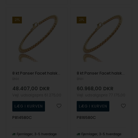
21%
21%
8 kt Panser Facet halskæde, 80 cm og 5,3 mm (Tråd 1,45)
8 kt Panser Facet halskæde, 80 cm og 6,1 mm (Tråd 1,65)
BNH
BNH
48.407,00
DKR
60.968,00
DKR
Vejl. udsalgspris
61.275,00
Vejl. udsalgspris
77.175,00
P814580C
P816580C
Fjernlager
3-5 hverdage
Fjernlager
3-5 hverdage