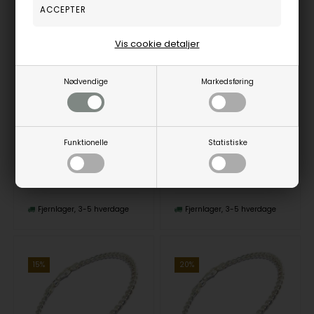
Vis cookie detaljer
Inex hjerte halskæde ur, model A34627D4
Panser Facet 925 sterling sølv halskæde, 80 cm og tråd 0,45 mm / bredde 1,2 mm
Nødvendige
Markedsføring
Inex
BNH
567,00
DKR
475,00
DKR
Vejl. udsalgspris
700,00
Vejl. udsalgspris
525,00
Funktionelle
Statistiske
A34627S4
SP04580F
Fjernlager
3-5 hverdage
Fjernlager
3-5 hverdage
15%
20%