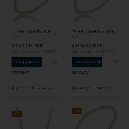
Panser Facet 925 sterling sølv halskæde, 80 cm og tråd 1,55 mm / bredde 5,3 mm
Panser Facet 925 sterling sølv halskæde, 80 cm og tråd 1,85 mm / bredde 6,3 mm
BNH
BNH
3.250,00
DKR
4.010,00
DKR
Vejl. udsalgspris
4.065,00
Vejl. udsalgspris
5.010,00
SP15580C
SP18580C
Fjernlager
3-5 hverdage
Fjernlager
3-5 hverdage
25%
20%