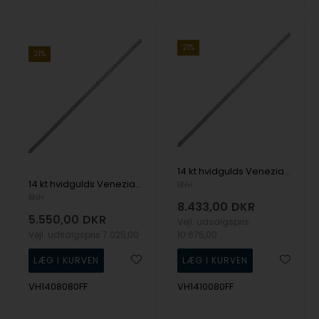
21%
21%
14 kt hvidgulds Venezia halskæde, 80 cm og 1,0 mm
14 kt hvidgulds Venezia halskæde, 80 cm og 0,8 mm
BNH
BNH
8.433,00
DKR
5.550,00
DKR
Vejl. udsalgspris
Vejl. udsalgspris
7.025,00
10.675,00
VH1408080FF
VH1410080FF