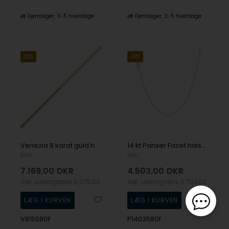
Fjernlager
3-5 hverdage
Fjernlager
3-5 hverdage
21%
21%
Venezia 8 karat guld halskæde, 1,5 mm bred, længde 80 cm
14 kt Panser Facet halskæde, 80 cm og 1,1 mm (Tråd 0,35)
BNH
BNH
7.169,00
DKR
4.503,00
DKR
Vejl. udsalgspris
9.075,00
Vejl. udsalgspris
5.700,00
V815080F
P1403580F