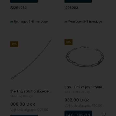
F2204080
1206080
Fjernlager
3-5 hverdage
Fjernlager
3-5 hverdage
10%
19%
San - Link of joy Timeless 925 Sterling Sølv kæde rillet, model 63301
Sterling sølv halskæde fra Støvring Design
San - Links of Joy
Støvring Design
932,00
DKR
806,00
DKR
Vejl. udsalgspris
450,00
Vejl. udsalgspris
995,00