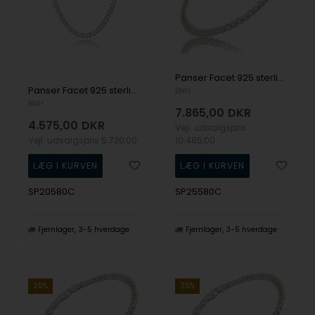
Panser Facet 925 sterling sølv halskæde, 80 cm og tråd 2,55 mm / bredde 9,0 mm
Panser Facet 925 sterling sølv halskæde, 80 cm og tråd 2,05 mm / bredde 6,8 mm
BNH
BNH
7.865,00
DKR
4.575,00
DKR
Vejl. udsalgspris
Vejl. udsalgspris
5.720,00
10.485,00
SP20580C
SP25580C
Fjernlager
3-5 hverdage
Fjernlager
3-5 hverdage
25%
25%