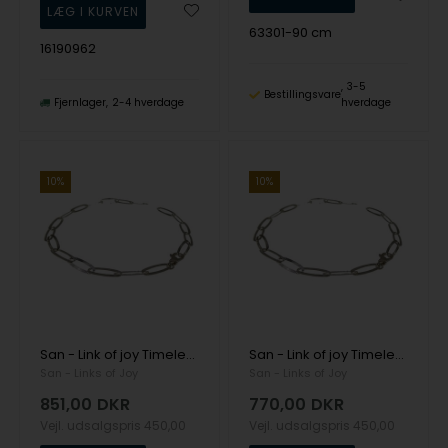
63301-90 cm
16190962
3-5
Bestillingsvare
Fjernlager
2-4 hverdage
hverdage
10%
10%
San - Link of joy Timeless 925 Sterling Sølv kæde rillet, model 63301
San - Link of joy Timeless 925 Sterling Sølv kæde rillet, model 63301
San - Links of Joy
San - Links of Joy
851,00
DKR
770,00
DKR
Vejl. udsalgspris
450,00
Vejl. udsalgspris
450,00