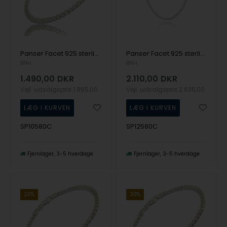
Panser Facet 925 sterling sølv halskæde, 80 cm og tråd 1,05 mm / bredde 3,8 mm
Panser Facet 925 sterling sølv halskæde, 80 cm og tråd 1,25 mm / bredde 4,6 mm
BNH
BNH
1.490,00
DKR
2.110,00
DKR
Vejl. udsalgspris
1.865,00
Vejl. udsalgspris
2.635,00
SP10580C
SP12580C
Fjernlager
3-5 hverdage
Fjernlager
3-5 hverdage
20%
20%