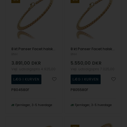
8 kt Panser Facet halskæde, 80 cm og 1,3 mm (Tråd 0,45)
8 kt Panser Facet halskæde, 80 cm og 1,8 mm (Tråd 0,55)
BNH
BNH
3.891,00
DKR
5.550,00
DKR
Vejl. udsalgspris
4.925,00
Vejl. udsalgspris
7.025,00
P804580F
P805580F
Fjernlager
3-5 hverdage
Fjernlager
3-5 hverdage