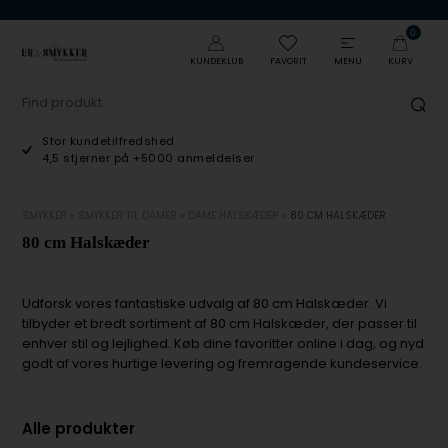
0
KUNDEKLUB
FAVORIT
MENU
KURV
Stor kundetilfredshed
4,5 stjerner på +5000 anmeldelser
SMYKKER
»
SMYKKER TIL DAMER
»
DAME HALSKÆDER
»
80 CM HALSKÆDER
80 cm Halskæder
Udforsk vores fantastiske udvalg af 80 cm Halskæder. Vi
tilbyder et bredt sortiment af 80 cm Halskæder, der passer til
enhver stil og lejlighed. Køb dine favoritter online i dag, og nyd
godt af vores hurtige levering og fremragende kundeservice.
Alle produkter