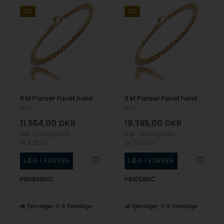
21%
21%
8 kt Panser Facet halskæde, 80 cm og 2,7 mm (Tråd 0,85)
8 kt Panser Facet halskæde, 80 cm og 3,3 mm (Tråd 1,05)
BNH
BNH
11.554,00
DKR
19.395,00
DKR
Vejl. udsalgspris
Vejl. udsalgspris
14.625,00
24.550,00
P808580C
P810580C
Fjernlager
3-5 hverdage
Fjernlager
3-5 hverdage