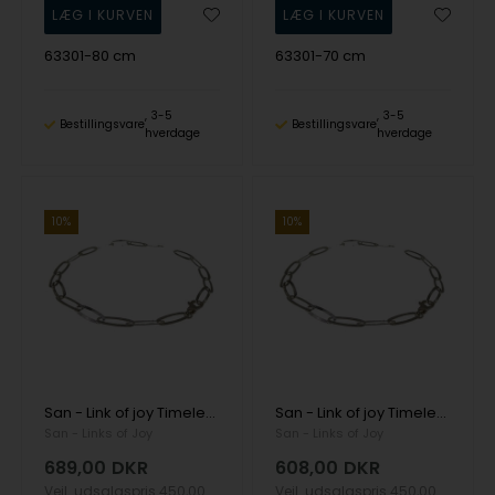
63301-80 cm
63301-70 cm
3-5
3-5
Bestillingsvare
Bestillingsvare
hverdage
hverdage
10%
10%
San - Link of joy Timeless 925 Sterling Sølv kæde rillet, model 63301
San - Link of joy Timeless 925 Sterling Sølv kæde rillet, model 63301
San - Links of Joy
San - Links of Joy
689,00
DKR
608,00
DKR
Vejl. udsalgspris
450,00
Vejl. udsalgspris
450,00