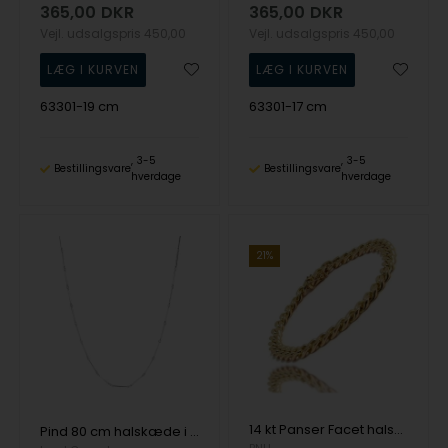
365,00
DKR
365,00
DKR
Vejl. udsalgspris
450,00
Vejl. udsalgspris
450,00
63301-19 cm
63301-17 cm
3-5
3-5
Bestillingsvare
Bestillingsvare
hverdage
hverdage
21%
14 kt Panser Facet halskæde, 80 cm og 1,8 mm (Tråd 0,55)
Pind 80 cm halskæde i sterling sølv fra Lund Copenhagen
BNH