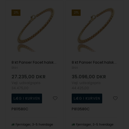
21%
21%
8 kt Panser Facet halskæde, 80 cm og 4,0 mm (Tråd 1,15)
8 kt Panser Facet halskæde, 80 cm og 4,7 mm (Tråd 1,35 )
BNH
BNH
27.235,00
DKR
35.096,00
DKR
Vejl. udsalgspris
Vejl. udsalgspris
34.475,00
44.425,00
P811580C
P813580C
Fjernlager
3-5 hverdage
Fjernlager
3-5 hverdage