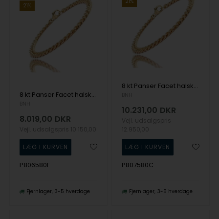
21%
21%
8 kt Panser Facet halskæde, 80 cm og 2,4 mm (Tråd 0,75)
8 kt Panser Facet halskæde, 80 cm og 2,1 mm (Tråd 0,65)
BNH
BNH
10.231,00
DKR
8.019,00
DKR
Vejl. udsalgspris
Vejl. udsalgspris
10.150,00
12.950,00
P806580F
P807580C
Fjernlager
3-5 hverdage
Fjernlager
3-5 hverdage