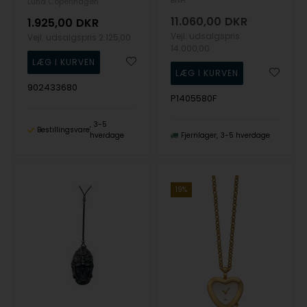
Lund Copenhagen
11.060,00
DKR
1.925,00
DKR
Vejl. udsalgspris
Vejl. udsalgspris
2.125,00
14.000,00
902433680
P1405580F
3-5
Bestillingsvare
hverdage
Fjernlager
3-5 hverdage
19%