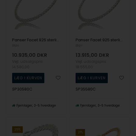
Panser Facet 925 sterling sølv halskæde, 80 cm og tråd 3,05 mm / bredde 10,5 mm
Panser Facet 925 sterling sølv halskæde, 80 cm og tråd 3,55 mm / bredde 12,6 mm
BNH
BNH
10.935,00
DKR
13.915,00
DKR
Vejl. udsalgspris
Vejl. udsalgspris
14.580,00
18.555,00
SP30580C
SP35580C
Fjernlager
3-5 hverdage
Fjernlager
3-5 hverdage
25%
21%