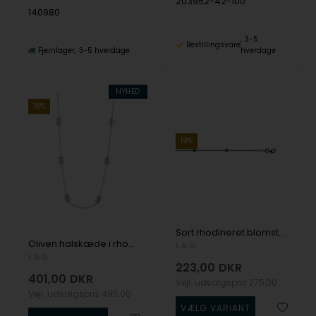
203952-42-100
140980
3-5
Bestillingsvare
Fjernlager
3-5 hverdage
hverdage
NYHED
19%
19%
Sort rhodineret blomster kuglekæde - L&G
Oliven halskæde i rhodineret sølv - L&G
L & G
L & G
223,00
DKR
401,00
DKR
Vejl. udsalgspris
275,00
Vejl. udsalgspris
495,00