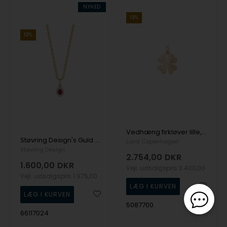
NYHED
19%
19%
Vedhæng firkløver lille, 14 karat
Støvring Design's Guld halskæde
Lund Copenhagen
Støvring Design
2.754,00
DKR
1.600,00
DKR
Vejl. udsalgspris
3.400,00
Vejl. udsalgspris
1.975,00
5087700
66117024