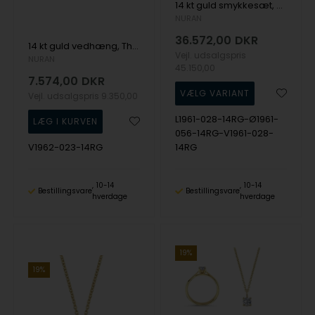
14 kt guld smykkesæt, The One serien fra Nuran med ialt 1,12 ct Diamant
NURAN
36.572,00
DKR
14 kt guld vedhæng, The One Oval serien fra Nuran med ialt 0,23 ct Diamant
Vejl. udsalgspris
NURAN
45.150,00
7.574,00
DKR
Vejl. udsalgspris
9.350,00
L1961-028-14RG-Ø1961-
056-14RG-V1961-028-
V1962-023-14RG
14RG
10-14
10-14
Bestillingsvare
Bestillingsvare
hverdage
hverdage
19%
19%