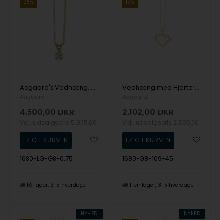
25%
19%
Aagaard's Vedhæng, 8k guld m/0,75 Labgrown diamant
Vedhæng med Hjerter i 8 Karat Guld inkl. Forgyldt Sølvkæde 45 cm
Aagaard
Aagaard
4.500,00
DKR
2.102,00
DKR
Vejl. udsalgspris
5.995,00
Vejl. udsalgspris
2.595,00
1680-LG-G8-0,75
1680-G8-109-45
På lager
3-5 hverdage
Fjernlager
3-5 hverdage
NYHED
NYHED