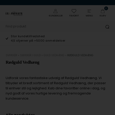
0
KUNDEKLUB
FAVORIT
MENU
KURV
Stor kundetilfredshed
4,5 stjerner på +5000 anmeldelser
SMYKKER
»
SMYKKER I GULD
»
GULD VEDHÆNG
»
RØDGULD VEDHÆNG
Rødguld Vedhæng
Udforsk vores fantastiske udvalg af Rødguld Vedhæng. Vi
tilbyder et bredt sortiment af Rødguld Vedhæng, der passer
til enhver stil og lejlighed. Køb dine favoritter online i dag, og
nyd godt af vores hurtige levering og fremragende
kundeservice.