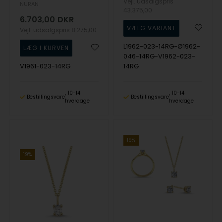
Vejl. udsalgspris
NURAN
43.375,00
6.703,00
DKR
Vejl. udsalgspris
8.275,00
L1962-023-14RG-Ø1962-
046-14RG-V1962-023-
V1961-023-14RG
14RG
10-14
10-14
Bestillingsvare
Bestillingsvare
hverdage
hverdage
19%
19%