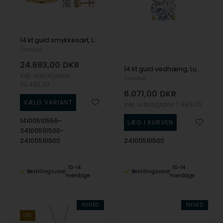
14 kt guld smykkesæt, Luxury Solitaire serien fra Siersbøl med ialt 3,00 ct Labgrown diamant
Siersbøl
24.693,00
DKR
14 kt guld vedhæng, Luxury Solitaire serien fra Siersbøl med ialt 1,00 ct Labgrown diamant
Vejl. udsalgspris
Siersbøl
30.485,00
6.071,00
DKR
Vejl. udsalgspris
7.495,00
14100510556-
34100510500-
24100510500
24100510500
10-14
10-14
Bestillingsvare
Bestillingsvare
hverdage
hverdage
NYHED
NYHED
19%