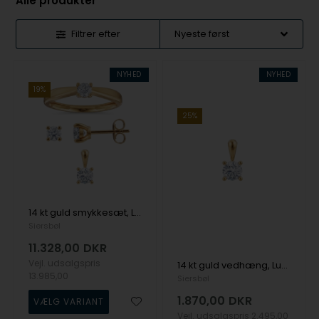
Alle produkter
Filtrer efter
NYHED
NYHED
19%
25%
14 kt guld smykkesæt, Luxury Solitaire serien fra Siersbøl med ialt 0,75 ct Labgrown diamant
Siersbøl
11.328,00
DKR
Vejl. udsalgspris
14 kt guld vedhæng, Luxury Solitaire serien fra Siersbøl med ialt 0,25 ct Labgrown diamant
13.985,00
Siersbøl
1.870,00
DKR
Vejl. udsalgspris
2.495,00