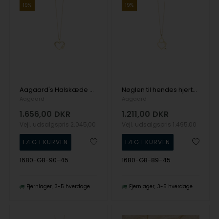
19%
19%
Aagaard's Halskæde Heartfelt
Nøglen til hendes hjerte - Ø45 mm hjertevedhæng fra Aagaard med kæde
Aagaard
Aagaard
1.656,00
DKR
1.211,00
DKR
Vejl. udsalgspris
2.045,00
Vejl. udsalgspris
1.495,00
1680-G8-90-45
1680-G8-89-45
Fjernlager
3-5 hverdage
Fjernlager
3-5 hverdage