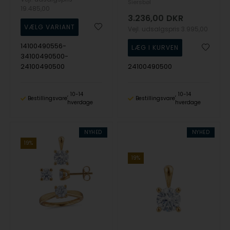
Siersbøl
19.485,00
3.236,00
DKR
Vejl. udsalgspris
3.995,00
14100490556-
34100490500-
24100490500
24100490500
10-14
10-14
Bestillingsvare
Bestillingsvare
hverdage
hverdage
NYHED
NYHED
19%
19%