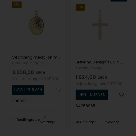
19%
19%
Vedhæng medaljon med mønster 21x16mm 9 karat
Støvring Design's Guld vedhæng
Lund Copenhagen
Støvring Design
3.200,00
DKR
1.924,00
DKR
Vejl. udsalgspris
3.950,00
Vejl. udsalgspris
2.375,00
308390
64258965
3-5
Bestillingsvare
hverdage
Fjernlager
3-5 hverdage