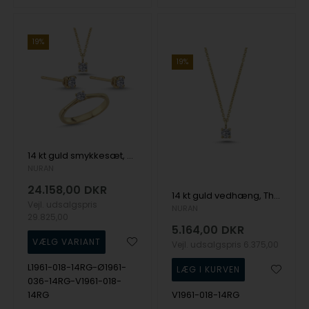
19%
19%
14 kt guld smykkesæt, The One serien fra Nuran med ialt 0,72 ct Diamant
NURAN
24.158,00
DKR
14 kt guld vedhæng, The One serien fra Nuran med ialt 0,18 ct Diamant
Vejl. udsalgspris
NURAN
29.825,00
5.164,00
DKR
Vejl. udsalgspris
6.375,00
L1961-018-14RG-Ø1961-
036-14RG-V1961-018-
14RG
V1961-018-14RG