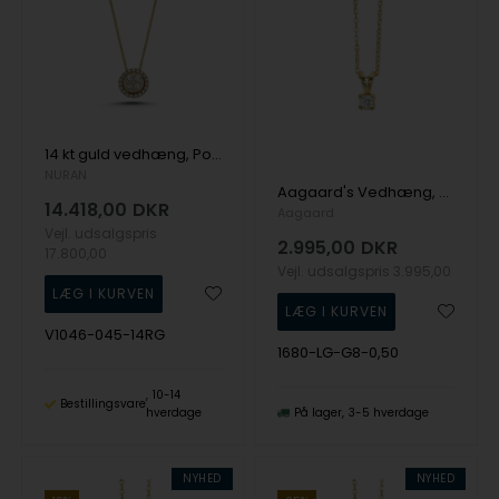
14 kt guld vedhæng, Posh serien fra Nuran med ialt 0,45 ct diamanter
NURAN
Aagaard's Vedhæng, 8k guld m/0,50 Labgrown diamant
14.418,00
DKR
Aagaard
Vejl. udsalgspris
2.995,00
DKR
17.800,00
Vejl. udsalgspris
3.995,00
V1046-045-14RG
1680-LG-G8-0,50
10-14
Bestillingsvare
hverdage
På lager
3-5 hverdage
NYHED
NYHED