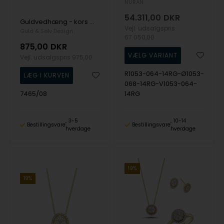
NURAN
54.311,00
DKR
Guldvedhæng - kors med zirkonia - 8 kt.
Vejl. udsalgspris
Guld & Sølv Design
67.050,00
875,00
DKR
Vejl. udsalgspris
975,00
R1053-064-14RG-Ø1053-
068-14RG-V1053-064-
7465/08
14RG
3-5
10-14
Bestillingsvare
Bestillingsvare
hverdage
hverdage
19%
19%