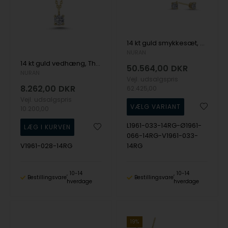
14 kt guld smykkesæt, The One serien fra Nuran med ialt 1,32 ct Diamant
NURAN
14 kt guld vedhæng, The One serien fra Nuran med ialt 0,28 ct Diamant
50.564,00
DKR
NURAN
Vejl. udsalgspris
8.262,00
DKR
62.425,00
Vejl. udsalgspris
10.200,00
L1961-033-14RG-Ø1961-
066-14RG-V1961-033-
V1961-028-14RG
14RG
10-14
10-14
Bestillingsvare
Bestillingsvare
hverdage
hverdage
19%