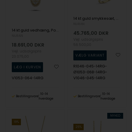
14 kt guld smykkesæt, Posh serien fra Nuran med ialt 1,12 ct diamanter
NURAN
14 kt guld vedhæng, Posh serien fra Nuran med ialt 0,64 ct diamanter
45.765,00
DKR
NURAN
Vejl. udsalgspris
18.691,00
DKR
56.500,00
Vejl. udsalgspris
23.075,00
R1046-045-14RG-
Ø1053-068-14RG-
V1053-064-14RG
V1046-045-14RG
10-14
10-14
Bestillingsvare
Bestillingsvare
hverdage
hverdage
NYHED
19%
25%