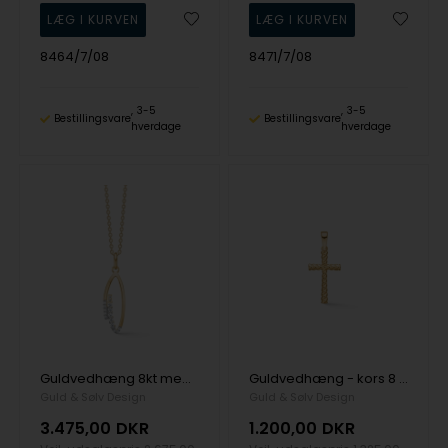
8464/7/08
8471/7/08
3-5
3-5
Bestillingsvare
Bestillingsvare
hverdage
hverdage
Guldvedhæng 8kt med zirkonia og kæde
Guldvedhæng - kors 8 kt.
Guld & Sølv Design
Guld & Sølv Design
3.475,00
DKR
1.200,00
DKR