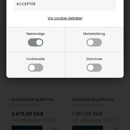
V1961-038-14RG
8458/7/08
Vis cookie detaljer
10-14
3-5
Bestillingsvare
Bestillingsvare
hverdage
hverdage
Nødvendige
Markedsføring
19%
Funktionelle
Statistiske
Guldvedhæng 8kt med kæde
Guldvedhæng 8kt med zirkonia og kæde
Guld & Sølv Design
Guld & Sølv Design
3.475,00
DKR
1.357,00
DKR
Vejl. udsalgspris
2.925,00
Vejl. udsalgspris
1.675,00