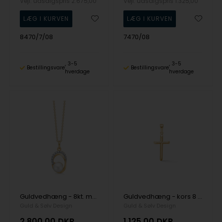
Vejl. udsalgspris
2.675,00
Vejl. udsalgspris
1.325,00
8470/7/08
7470/08
3-5
3-5
Bestillingsvare
Bestillingsvare
hverdage
hverdage
Guldvedhæng - 8kt. med perle, cz og kæde
Guldvedhæng - kors 8 kt.
Guld & Sølv Design
Guld & Sølv Design
2.800,00
DKR
1.125,00
DKR