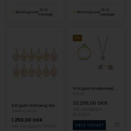
10-14
10-14
Bestillingsvare
Bestillingsvare
hverdage
hverdage
19%
14 kt guld smykkesæt, The One serien fra Nuran med ialt 0,92 ct Diamant
NURAN
32.299,00
DKR
8 kt guld vedhæng stjernetegn med blank overflade fra Støvring Design
Vejl. udsalgspris
Støvring Design
39.875,00
1.250,00
DKR
Vejl. udsalgspris
1.375,00