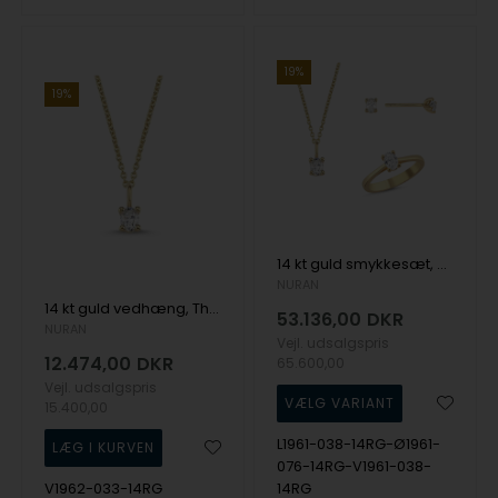
19%
19%
14 kt guld smykkesæt, The One serien fra Nuran med ialt 1,52 ct Diamant
NURAN
14 kt guld vedhæng, The One Oval serien fra Nuran med ialt 0,33 ct Diamant
53.136,00
DKR
NURAN
Vejl. udsalgspris
12.474,00
DKR
65.600,00
Vejl. udsalgspris
15.400,00
L1961-038-14RG-Ø1961-
076-14RG-V1961-038-
V1962-033-14RG
14RG