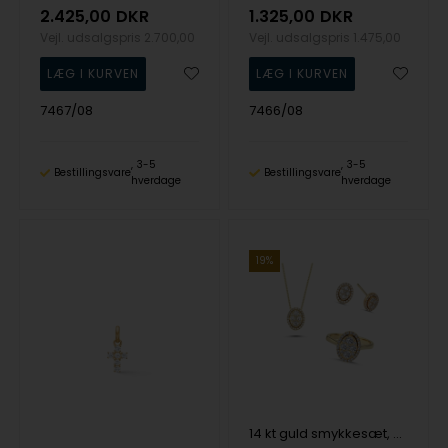
2.425,00
DKR
1.325,00
DKR
Vejl. udsalgspris
2.700,00
Vejl. udsalgspris
1.475,00
7467/08
7466/08
3-5
3-5
Bestillingsvare
Bestillingsvare
hverdage
hverdage
19%
14 kt guld smykkesæt, Posh serien fra Nuran med ialt 1,96 ct diamanter