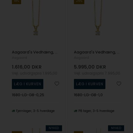
19%
25%
Aagaard's Vedhæng, 8k guld m/0,25 Labgrown diamant
Aagaard's Vedhæng, 8k guld m/1,0 Labgrown diamant
Aagaard
Aagaard
1.616,00
DKR
5.995,00
DKR
Vejl. udsalgspris
1.995,00
Vejl. udsalgspris
7.995,00
1680-LG-G8-0,25
1680-LG-G8-1,0
Fjernlager
3-5 hverdage
På lager
3-5 hverdage
NYHED
NYHED