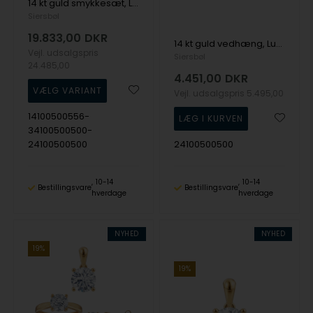
14 kt guld smykkesæt, Luxury Solitaire serien fra Siersbøl med ialt 2,10 ct Labgrown diamant
Siersbøl
19.833,00
DKR
14 kt guld vedhæng, Luxury Solitaire serien fra Siersbøl med ialt 0,70 ct Labgrown diamant
Vejl. udsalgspris
Siersbøl
24.485,00
4.451,00
DKR
Vejl. udsalgspris
5.495,00
14100500556-
34100500500-
24100500500
24100500500
10-14
10-14
Bestillingsvare
Bestillingsvare
hverdage
hverdage
NYHED
NYHED
19%
19%