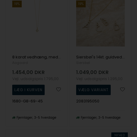
19%
19%
8 karat vedhæng, med ferskvands perle, fra Aagaard
Siersbøl's 14kt. guldvedhæng bogstav med zirkonia, A-Y
Aagaard
Siersbøl
1.454,00
DKR
1.049,00
DKR
Vejl. udsalgspris
1.795,00
Vejl. udsalgspris
1.295,00
1680-G8-69-45
2083195050
Fjernlager
3-5 hverdage
Fjernlager
3-5 hverdage
NYHED