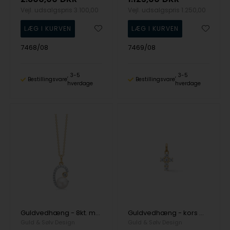
Vejl. udsalgspris
3.100,00
Vejl. udsalgspris
1.250,00
7468/08
7469/08
3-5
3-5
Bestillingsvare
Bestillingsvare
hverdage
hverdage
Guldvedhæng - 8kt. med perle, cz og kæde
Guldvedhæng - kors med zirkonia - 8 kt.
Guld & Sølv Design
Guld & Sølv Design