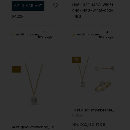
L1961-023-14RG-Ø1961-
046-14RG-V1961-023-
6420X
14RG
3-5
10-14
Bestillingsvare
Bestillingsvare
hverdage
hverdage
19%
19%
14 kt guld smykkesæt, The One Oval serien fra Nuran med ialt 0,92 ct Diamant
NURAN
35.134,00
DKR
14 kt guld vedhæng, The One serien fra Nuran med ialt 0,23 ct Diamant