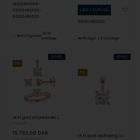
14100480556-
34100480500-
24100480500
24100480500
10-14
Bestillingsvare
hverdage
På lager
1-3 hverdage
NYHED
NYHED
19%
19%
14 kt guld smykkesæt, Luxury Solitaire serien fra Siersbøl med ialt 1,50 ct Labgrown diamant
Siersbøl
15.783,00
DKR
14 kt guld vedhæng, Luxury Solitaire serien fra Siersbøl med ialt 0,50 ct Labgrown diamant
Vejl. udsalgspris