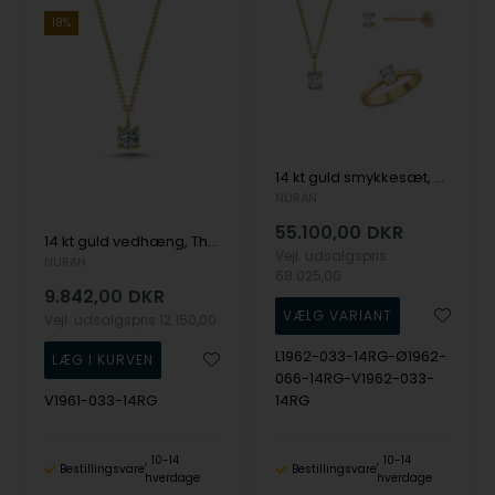
19%
14 kt guld smykkesæt, The One Oval serien fra Nuran med ialt 1,52 ct Diamant
NURAN
55.100,00
DKR
14 kt guld vedhæng, The One serien fra Nuran med ialt 0,33 ct Diamant
Vejl. udsalgspris
NURAN
68.025,00
9.842,00
DKR
Vejl. udsalgspris
12.150,00
L1962-033-14RG-Ø1962-
066-14RG-V1962-033-
V1961-033-14RG
14RG
10-14
10-14
Bestillingsvare
Bestillingsvare
hverdage
hverdage