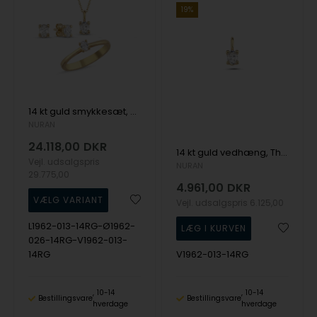
19%
14 kt guld smykkesæt, The One Oval serien fra Nuran med ialt 0,92 ct Diamant
NURAN
24.118,00
DKR
14 kt guld vedhæng, The One Oval serien fra Nuran med ialt 0,13 ct Diamant
Vejl. udsalgspris
NURAN
29.775,00
4.961,00
DKR
Vejl. udsalgspris
6.125,00
L1962-013-14RG-Ø1962-
026-14RG-V1962-013-
14RG
V1962-013-14RG
10-14
10-14
Bestillingsvare
Bestillingsvare
hverdage
hverdage