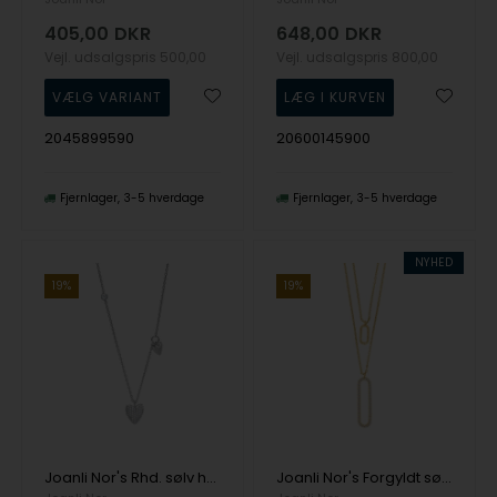
405,00
DKR
648,00
DKR
Vejl. udsalgspris
500,00
Vejl. udsalgspris
800,00
2045899590
20600145900
Fjernlager
3-5 hverdage
Fjernlager
3-5 hverdage
NYHED
19%
19%
Joanli Nor's Rhd. sølv halskæde small RISANOR
Joanli Nor's Forgyldt sølv vedhæng LENENOR