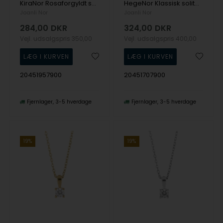
KiraNor Rosaforgyldt sølv vedhæng med hvide zirkonia og kæde fra Joanli Nor
HegeNor Klassisk solitær vedhæng i rosaforgyldt sølv med 4 mm glitrende zirkonia fra Joanli Nor
Joanli Nor
Joanli Nor
284,00
DKR
324,00
DKR
Vejl. udsalgspris
350,00
Vejl. udsalgspris
400,00
20451957900
20451707900
Fjernlager
3-5 hverdage
Fjernlager
3-5 hverdage
19%
19%