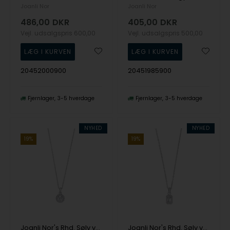
Joanli Nor
Joanli Nor
486,00
DKR
405,00
DKR
Vejl. udsalgspris
600,00
Vejl. udsalgspris
500,00
20452000900
20451985900
Fjernlager
3-5 hverdage
Fjernlager
3-5 hverdage
NYHED
NYHED
19%
19%
Joanli Nor's Rhd. Sølv vedhæng KATENOR
Joanli Nor's Rhd. Sølv vedhæng KARLANOR