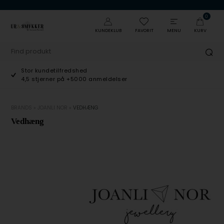
0
KUNDEKLUB
FAVORIT
MENU
KURV
Stor kundetilfredshed
4,5 stjerner på +5000 anmeldelser
BRANDS
»
JOANLI NOR
»
VEDHÆNG
Vedhæng