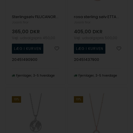
Sterlingsølv FILUCANOR halskæde, 14 mm cirkel med farvede zirkonia fra Joanli Nor
rosa sterling sølv ETTANOR Vedhæng med kæde og jorden i zirkonia - SOM SET PÅ TV2 fra Joanli Nor
Joanli Nor
Joanli Nor
365,00
DKR
405,00
DKR
Vejl. udsalgspris
450,00
Vejl. udsalgspris
500,00
20451490900
20451437900
Fjernlager
3-5 hverdage
Fjernlager
3-5 hverdage
19%
19%