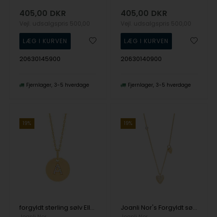
405,00
DKR
405,00
DKR
Vejl. udsalgspris
500,00
Vejl. udsalgspris
500,00
20630145900
20630140900
Fjernlager
3-5 hverdage
Fjernlager
3-5 hverdage
19%
19%
forgyldt sterling sølv EllaNor Vedhæng med kæde med blank overflade fra Joanli Nor
Joanli Nor's Forgyldt sølv halskæde small RISANOR
Joanli Nor
Joanli Nor