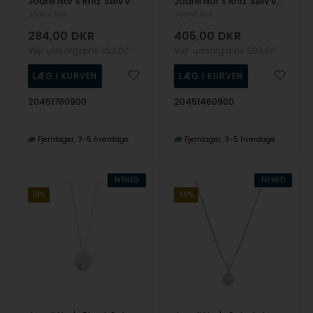
Joanli Nor's Rhd. Sølv vedhæng lysegrøn 4mm HILDANOR
Joanli Nor's Rhd. Sølv vedhæng FELINANOR 15mm
Joanli Nor
Joanli Nor
284,00
DKR
405,00
DKR
Vejl. udsalgspris
350,00
Vejl. udsalgspris
500,00
20451780900
20451460900
Fjernlager
3-5 hverdage
Fjernlager
3-5 hverdage
NYHED
NYHED
19%
60%