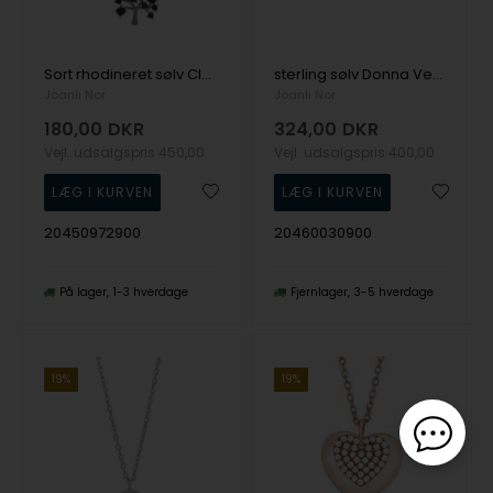
Sort rhodineret sølv Cleo Vedhæng med kæde med blank overflade fra Joanli Nor
sterling sølv Donna Vedhæng med kæde med blank overflade fra Joanli Nor
Joanli Nor
Joanli Nor
180,00
DKR
324,00
DKR
Vejl. udsalgspris
450,00
Vejl. udsalgspris
400,00
20450972900
20460030900
På lager
1-3 hverdage
Fjernlager
3-5 hverdage
19%
19%