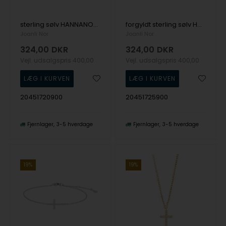
sterling sølv HANNANOR rundt vedhæng i sølv vedhæng med glimtrende zirkonia fra Joanli Nor
forgyldt sterling sølv HANNANOR rundt vedhæng i forgyldt sølv med glimtrende zirkonia fra Joanli Nor
Joanli Nor
Joanli Nor
324,00
DKR
324,00
DKR
Vejl. udsalgspris
400,00
Vejl. udsalgspris
400,00
20451720900
20451725900
Fjernlager
3-5 hverdage
Fjernlager
3-5 hverdage
19%
19%