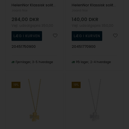
HelenNor Klassisk solitær vedhæng i sterling sølv med 4 mm glitrende lys grøn zirkonia fra Joanli Nor
HelenNor Klassisk solitær vedhæng i sterling sølv med 4 mm glitrende pink zirkonia fra Joanli Nor
Joanli Nor
Joanli Nor
284,00
DKR
140,00
DKR
Vejl. udsalgspris
350,00
Vejl. udsalgspris
350,00
20451750900
20451770900
Fjernlager
3-5 hverdage
På lager
2-4 hverdage
19%
19%