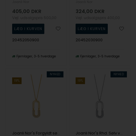
Joanli Nor
Joanli Nor
405,00
DKR
324,00
DKR
Vejl. udsalgspris
500,00
Vejl. udsalgspris
400,00
20452050900
20452030900
Fjernlager
3-5 hverdage
Fjernlager
3-5 hverdage
NYHED
NYHED
19%
19%
Joanli Nor's Forgyldt sølv vedhæng KORANOR
Joanli Nor's Rhd. Sølv vedhæng KORANOR