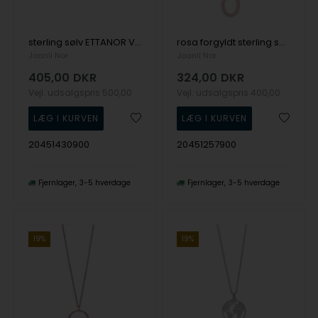
sterling sølv ETTANOR Vedhæng med kæde og jorden i zirkonia - SOM SET PÅ TV2 fra Joanli Nor
rosa forgyldt sterling sølv EmilyNor vedhæng med kæde med blank overflade fra Joanli Nor
Joanli Nor
Joanli Nor
405,00
DKR
324,00
DKR
Vejl. udsalgspris
500,00
Vejl. udsalgspris
400,00
20451430900
20451257900
Fjernlager
3-5 hverdage
Fjernlager
3-5 hverdage
19%
19%