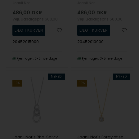
Joanli Nor
Joanli Nor
486,00
DKR
486,00
DKR
Vejl. udsalgspris
600,00
Vejl. udsalgspris
600,00
20452015900
20452010900
Fjernlager
3-5 hverdage
Fjernlager
3-5 hverdage
NYHED
NYHED
19%
19%
Joanli Nor's Rhd. Sølv vedhæng KITNOR
Joanli Nor's Forgyldt sølv vedhæng KATENOR