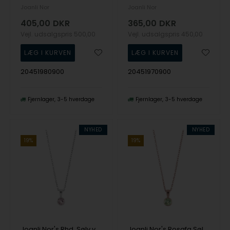
Joanli Nor
Joanli Nor
405,00
DKR
365,00
DKR
Vejl. udsalgspris
500,00
Vejl. udsalgspris
450,00
20451980900
20451970900
Fjernlager
3-5 hverdage
Fjernlager
3-5 hverdage
NYHED
NYHED
19%
19%
Joanli Nor's Rhd. Sølv vedhæng lyserød 4mm HILDANOR
Joanli Nor's Rosafg Sølv vedhæng lysegrøn 4mm HILDANOR