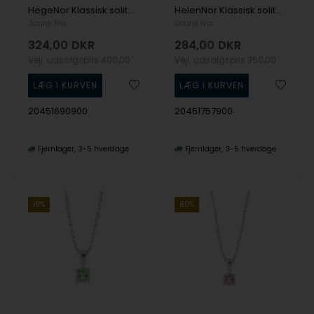
HegeNor Klassisk solitær vedhæng i sterling sølv med 3 mm glitrende zirkonia fra Joanli Nor
HelenNor Klassisk solitær vedhæng i rosaforgyldt sølv med 4 mm glitrende lys grøn zirkonia fra Joanli Nor
Joanli Nor
Joanli Nor
324,00
DKR
284,00
DKR
Vejl. udsalgspris
400,00
Vejl. udsalgspris
350,00
20451690900
20451757900
Fjernlager
3-5 hverdage
Fjernlager
3-5 hverdage
19%
60%