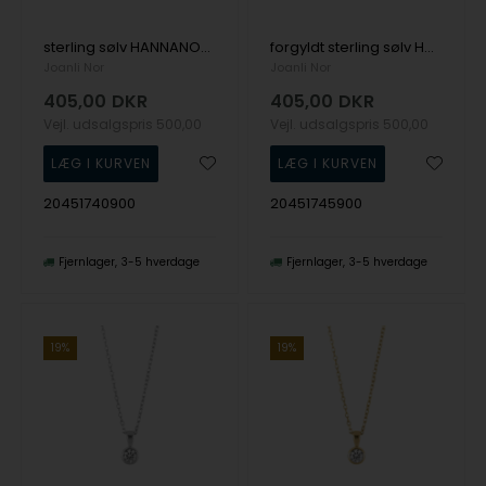
sterling sølv HANNANOR rundt sølv vedhæng med glimtrende zirkonia fra Joanli Nor
forgyldt sterling sølv HANNANOR rundt forgyldt sølv vedhæng med glimtrende zirkonia fra Joanli Nor
Joanli Nor
Joanli Nor
405,00
DKR
405,00
DKR
Vejl. udsalgspris
500,00
Vejl. udsalgspris
500,00
20451740900
20451745900
Fjernlager
3-5 hverdage
Fjernlager
3-5 hverdage
19%
19%