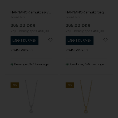
HANNANOR smukt sølv vedhæng med 4 mm glimtrende zirkonia i midten fra Joanli Nor
HANNANOR smukt forgyldt vedhæng med 4 mm glimtrende zirkonia i midten fra Joanli Nor
Joanli Nor
Joanli Nor
365,00
DKR
365,00
DKR
Vejl. udsalgspris
450,00
Vejl. udsalgspris
450,00
20451730900
20451735900
Fjernlager
3-5 hverdage
Fjernlager
3-5 hverdage
19%
19%