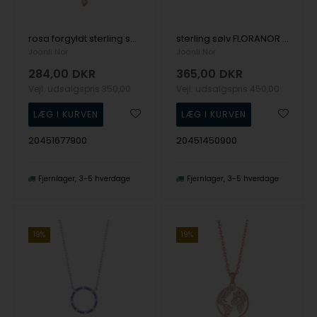
rosa forgyldt sterling sølv HOLLYNOR halskæde. Kors halskæde med smukke hvide zirkonia fra Joanli Nor
sterling sølv FLORANOR Vedhæng med kæde Rustikt vedhæng med glitrende farvede sten fra Joanli Nor
Joanli Nor
Joanli Nor
284,00
DKR
365,00
DKR
Vejl. udsalgspris
350,00
Vejl. udsalgspris
450,00
20451677900
20451450900
Fjernlager
3-5 hverdage
Fjernlager
3-5 hverdage
19%
19%