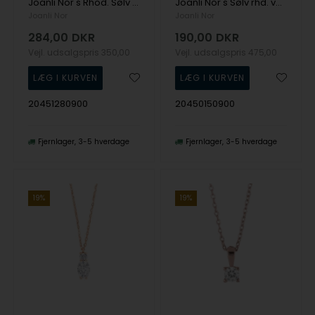
Joanli Nor's Rhod. Sølv vedh. ELINORANOR 12mm
Joanli Nor's Sølv rhd. vedhæng AMOLANOR cz. inkl. kæde
Joanli Nor
Joanli Nor
284,00
DKR
190,00
DKR
Vejl. udsalgspris
350,00
Vejl. udsalgspris
475,00
20451280900
20450150900
Fjernlager
3-5 hverdage
Fjernlager
3-5 hverdage
19%
19%