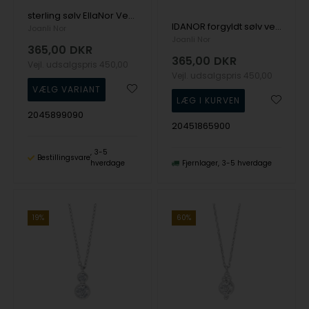
sterling sølv EllaNor Vedhæng med kæde med blank overflade fra Joanli Nor
IDANOR forgyldt sølv vedhæng med to hvide zirkonia fra Joanli Nor
Joanli Nor
Joanli Nor
365,00
DKR
365,00
DKR
Vejl. udsalgspris
450,00
Vejl. udsalgspris
450,00
2045899090
20451865900
3-5
Bestillingsvare
hverdage
Fjernlager
3-5 hverdage
19%
60%