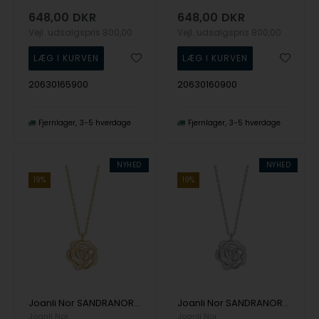
648,00
DKR
648,00
DKR
Vejl. udsalgspris
800,00
Vejl. udsalgspris
800,00
20630165900
20630160900
Fjernlager
3-5 hverdage
Fjernlager
3-5 hverdage
NYHED
NYHED
19%
19%
Joanli Nor SANDRANOR halskæde i forgyldt sølv med zirkonia
Joanli Nor SANDRANOR halskæde i rhodineret sølv med zirkon
Joanli Nor
Joanli Nor