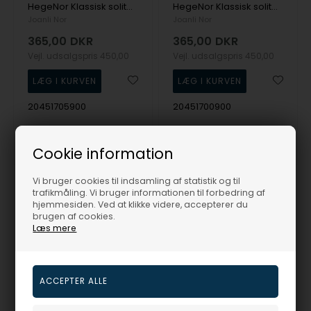
HegeNor Klassisk solitær vedhæng i forgyldt sølv med 4 mm glitrende zirkonia fra Joanli Nor
HegeNor Klassisk solitær vedhæng i sterling sølv med 4 mm glitrende zirkonia fra Joanli Nor
Joanli Nor
Joanli Nor
365,00
DKR
365,00
DKR
Vejl. udsalgspris
450,00
Vejl. udsalgspris
450,00
20451705900
20451700900
Fjernlager
3-5 hverdage
Fjernlager
3-5 hverdage
Cookie information
Vi bruger cookies til indsamling af statistik og til
trafikmåling. Vi bruger informationen til forbedring af
19%
19%
hjemmesiden. Ved at klikke videre, accepterer du
brugen af cookies.
Læs mere