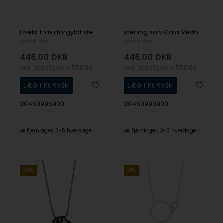
Livets Træ i forgyldt sterling sølv med kæde overflade fra Joanli Nor
sterling sølv Caia Vedhæng med kæde med blank overflade fra Joanli Nor
Joanli Nor
Joanli Nor
446,00
DKR
446,00
DKR
Vejl. udsalgspris
550,00
Vejl. udsalgspris
550,00
20450995900
20450990900
Fjernlager
3-5 hverdage
Fjernlager
3-5 hverdage
60%
19%