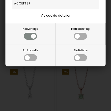
HegeNor Klassisk solitær vedhæng i rosaforgyldt sølv med 3 mm glitrende zirkonia fra Joanli Nor
HegeNor Klassisk solitær vedhæng i forgyldt sølv med 3 mm glitrende zirkonia fra Joanli Nor
Joanli Nor
Joanli Nor
284,00
DKR
324,00
DKR
Vis cookie detaljer
Vejl. udsalgspris
350,00
Vejl. udsalgspris
400,00
Nødvendige
Markedsføring
20451697900
20451695900
Funktionelle
Statistiske
Fjernlager
2-4 hverdage
Fjernlager
3-5 hverdage
19%
19%