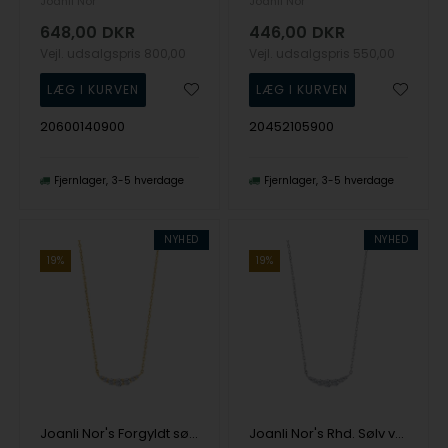
Joanli Nor
Joanli Nor
648,00
DKR
446,00
DKR
Vejl. udsalgspris
800,00
Vejl. udsalgspris
550,00
20600140900
20452105900
Fjernlager
3-5 hverdage
Fjernlager
3-5 hverdage
NYHED
NYHED
19%
19%
Joanli Nor's Forgyldt sølv vedhæng LINDANOR
Joanli Nor's Rhd. Sølv vedhæng LINDANOR