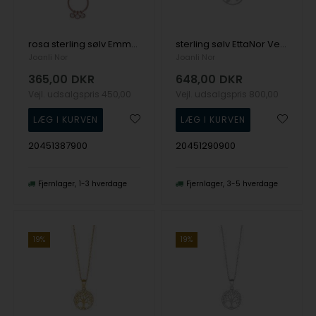
rosa sterling sølv EmmyNor vedhæng med kæde med blank overflade fra Joanli Nor
sterling sølv EttaNor Vedhæng med kæde med blank overflade fra Joanli Nor
Joanli Nor
Joanli Nor
365,00
DKR
648,00
DKR
Vejl. udsalgspris
450,00
Vejl. udsalgspris
800,00
20451387900
20451290900
Fjernlager
1-3 hverdage
Fjernlager
3-5 hverdage
19%
19%