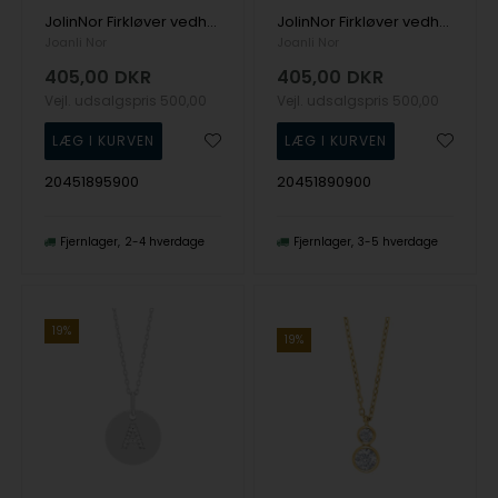
JolinNor Firkløver vedhæng i forgyldt sølv med glitrende zirkonia fra Joanli Nor
JolinNor Firkløver vedhæng i sterling sølv med glitrende zirkonia fra Joanli Nor
Joanli Nor
Joanli Nor
405,00
DKR
405,00
DKR
Vejl. udsalgspris
500,00
Vejl. udsalgspris
500,00
20451895900
20451890900
Fjernlager
2-4 hverdage
Fjernlager
3-5 hverdage
19%
19%