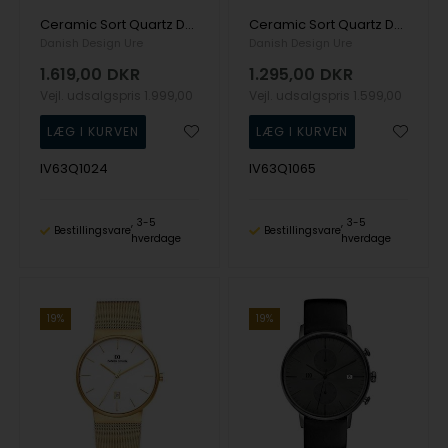
Ceramic Sort Quartz Dame ur fra Danish Design, IV63Q1024
Ceramic Sort Quartz Dame ur fra Danish Design, IV63Q1065
Danish Design Ure
Danish Design Ure
1.619,00
DKR
1.295,00
DKR
Vejl. udsalgspris
1.999,00
Vejl. udsalgspris
1.599,00
IV63Q1024
IV63Q1065
3-5
3-5
Bestillingsvare
Bestillingsvare
hverdage
hverdage
19%
19%