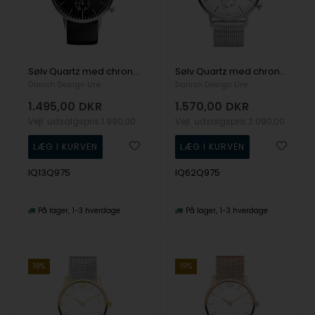
Sølv Quartz med chronograph Herre ur fra Danish Design, IQ13Q975
Sølv Quartz med chronograph Herre ur fra Danish Design, IQ62Q975
Danish Design Ure
Danish Design Ure
1.495,00
DKR
1.570,00
DKR
Vejl. udsalgspris
1.990,00
Vejl. udsalgspris
2.090,00
IQ13Q975
IQ62Q975
På lager
1-3 hverdage
På lager
1-3 hverdage
19%
19%