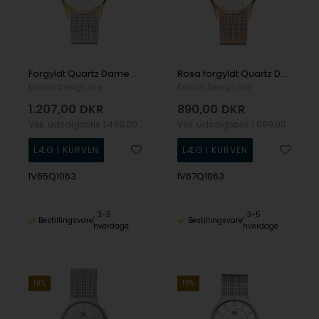
Forgyldt Quartz Dame ur fra Danish Design, IV65Q1063
Rosa forgyldt Quartz Dame ur fra Danish Design, IV67Q1063
Danish Design Ure
Danish Design Ure
1.207,00
DKR
890,00
DKR
Vejl. udsalgspris
1.490,00
Vejl. udsalgspris
1.099,00
IV65Q1063
IV67Q1063
3-5
3-5
Bestillingsvare
Bestillingsvare
hverdage
hverdage
19%
19%