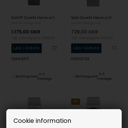
Sort IP Quartz Herre ur fra Danish Design, IQ64Q971
Sølv Quartz Herre ur fra Danish Design, IQ62Q732
Danish Design Ure
Danish Design Ure
1.175,00
DKR
728,00
DKR
Vejl. udsalgspris
1.390,00
Vejl. udsalgspris
899,00
IQ64Q971
IQ62Q732
3-5
3-5
Bestillingsvare
Bestillingsvare
hverdage
hverdage
19%
Cookie information