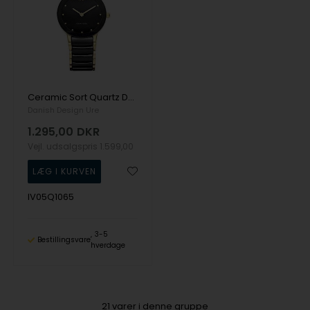
Ceramic Sort Quartz Dame ur fra Danish Design, IV05Q1065
Danish Design Ure
1.295,00
DKR
Vejl. udsalgspris
1.599,00
IV05Q1065
3-5
Bestillingsvare
hverdage
21
varer i denne gruppe