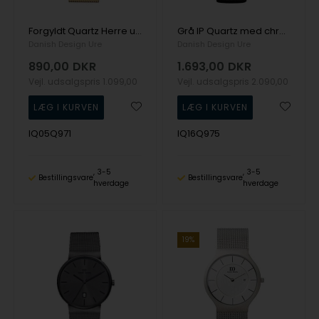
Forgyldt Quartz Herre ur fra Danish Design, IQ05Q971
Grå IP Quartz med chronograph Herre ur fra Danish Design, IQ16Q975
Danish Design Ure
Danish Design Ure
890,00
DKR
1.693,00
DKR
Vejl. udsalgspris
1.099,00
Vejl. udsalgspris
2.090,00
IQ05Q971
IQ16Q975
3-5
3-5
Bestillingsvare
Bestillingsvare
hverdage
hverdage
19%