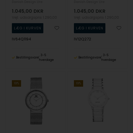
Danish Design Ure
Danish Design Ure
1.045,00
DKR
1.045,00
DKR
Vejl. udsalgspris
1.290,00
Vejl. udsalgspris
1.290,00
IV64Q1194
IV12Q272
3-5
3-5
Bestillingsvare
Bestillingsvare
hverdage
hverdage
19%
19%