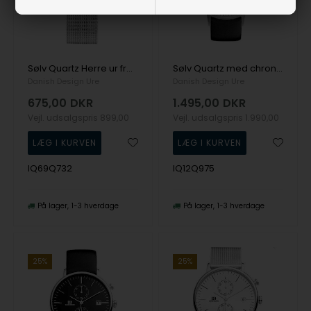
Sølv Quartz Herre ur fra Danish Design, IQ69Q732
Sølv Quartz med chronograph Herre ur fra Danish Design, IQ12Q975
Danish Design Ure
Danish Design Ure
675,00
DKR
1.495,00
DKR
Vejl. udsalgspris
899,00
Vejl. udsalgspris
1.990,00
IQ69Q732
IQ12Q975
På lager
1-3 hverdage
På lager
1-3 hverdage
25%
25%