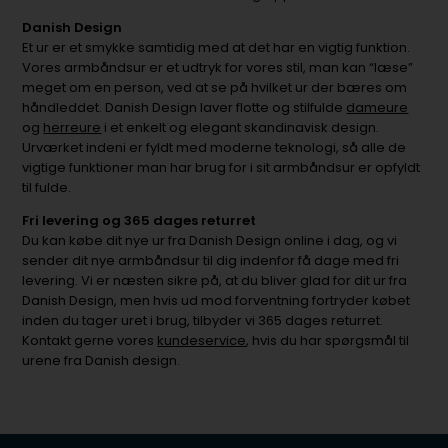
Danish Design
Et ur er et smykke samtidig med at det har en vigtig funktion.
Vores armbåndsur er et udtryk for vores stil, man kan “læse”
meget om en person, ved at se på hvilket ur der bæres om
håndleddet. Danish Design laver flotte og stilfulde
dameure
og
herreure
i et enkelt og elegant skandinavisk design.
Urværket indeni er fyldt med moderne teknologi, så alle de
vigtige funktioner man har brug for i sit armbåndsur er opfyldt
til fulde.
Fri levering og 365 dages returret
Du kan købe dit nye ur fra Danish Design online i dag, og vi
sender dit nye armbåndsur til dig indenfor få dage med fri
levering. Vi er næsten sikre på, at du bliver glad for dit ur fra
Danish Design, men hvis ud mod forventning fortryder købet
inden du tager uret i brug, tilbyder vi 365 dages returret.
Kontakt gerne vores
kundeservice
, hvis du har spørgsmål til
urene fra Danish design.