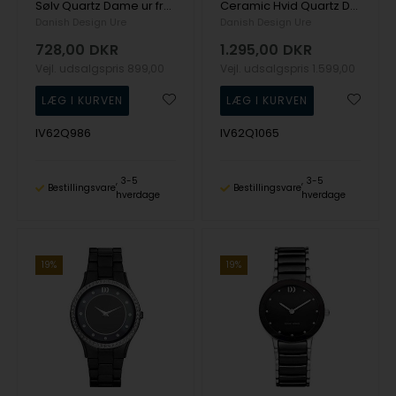
Sølv Quartz Dame ur fra Danish Design, IV62Q986
Ceramic Hvid Quartz Dame ur fra Danish Design, IV62Q1065
Danish Design Ure
Danish Design Ure
728,00
DKR
1.295,00
DKR
Vejl. udsalgspris
899,00
Vejl. udsalgspris
1.599,00
IV62Q986
IV62Q1065
3-5
3-5
Bestillingsvare
Bestillingsvare
hverdage
hverdage
19%
19%