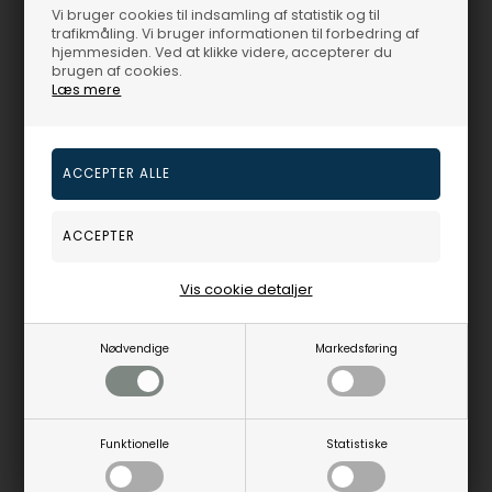
Vi bruger cookies til indsamling af statistik og til
trafikmåling. Vi bruger informationen til forbedring af
hjemmesiden. Ved at klikke videre, accepterer du
brugen af cookies.
Sølv Quartz Herre ur fra Danish Design, IQ62Q971
Sølv Quartz Herre ur fra Danish Design, IQ63Q971
Læs mere
Danish Design Ure
Danish Design Ure
1.000,00
DKR
1.045,00
DKR
Vejl. udsalgspris
1.190,00
Vejl. udsalgspris
1.290,00
IQ62Q971
IQ63Q971
Vis cookie detaljer
3-5
3-5
Bestillingsvare
Bestillingsvare
hverdage
hverdage
Nødvendige
Markedsføring
25%
25%
Funktionelle
Statistiske