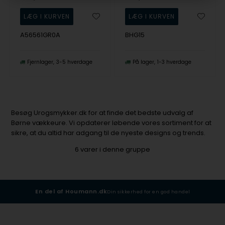
A56561GR0A
BHG15
Fjernlager
3-5 hverdage
På lager
1-3 hverdage
Besøg Urogsmykker.dk for at finde det bedste udvalg af
Børne vækkeure. Vi opdaterer løbende vores sortiment for at
sikre, at du altid har adgang til de nyeste designs og trends.
6
varer i denne gruppe
En del af Houmann.dk
Din sikkerhed for en god handel