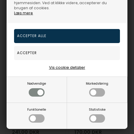
hjemmesiden. Ved at klikke videre, accepterer du
brugen af cookies.
A56561PU0A
A56561PI0A
Læs mere
Fjernlager
3-5 hverdage
Fjernlager
3-5 hverdage
NYHED
19%
24%
Vis cookie detaljer
Nødvendige
Markedsføring
Funktionelle
Statistiske
A56561GR0A, Club Pige Quartz Pige
Big Hero 6 rød stål Quartz Drenge / Pige ur fra , BGH15
Club Time
Axelco Line ApS
241,00
DKR
170,00
DKR