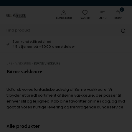
0
KUNDEKLUB
FAVORIT
MENU
KURV
Stor kundetilfredshed
4,5 stjerner på +5000 anmeldelser
URE
»
VÆKKEURE
»
BØRNE VÆKKEURE
Børne vækkeure
Udforsk vores fantastiske udvalg af Børne vækkeure. Vi
tilbyder et bredt sortiment af Børne vækkeure, der passer til
enhver stil og lejlighed. Køb dine favoritter online i dag, og nyd
godt af vores hurtige levering og fremragende kundeservice.
Alle produkter