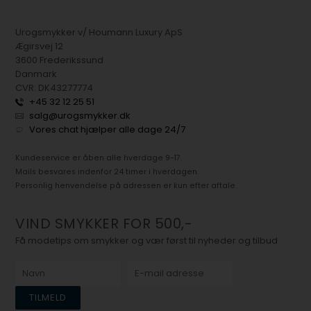
Urogsmykker v/ Houmann Luxury ApS
Ægirsvej 12
3600 Frederikssund
Danmark
CVR: DK43277774
+45 32 12 25 51
salg@urogsmykker.dk
Vores chat hjælper alle dage 24/7
Kundeservice er åben alle hverdage 9-17.
Mails besvares indenfor 24 timer i hverdagen.
Personlig henvendelse på adressen er kun efter aftale.
VIND SMYKKER FOR 500,-
Få modetips om smykker og vær først til nyheder og tilbud