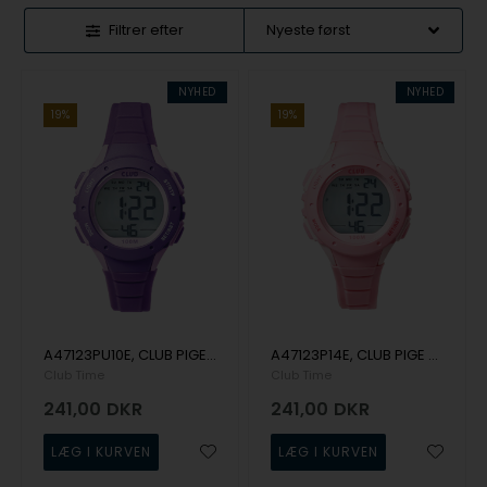
Filtrer efter
NYHED
NYHED
19%
19%
A47123PU10E, CLUB PIGE DIGITAL LILLA 10 ATM Digital Pige
A47123P14E, CLUB PIGE DIGITAL PINK 10 ATM Digital Pige
Club Time
Club Time
241,00
DKR
241,00
DKR