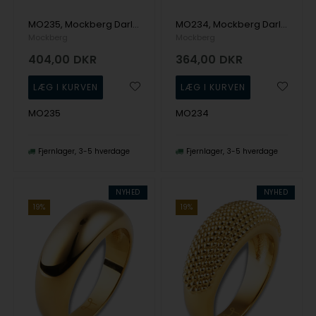
MO235, Mockberg Darling Necklace Gold Halskæde
MO234, Mockberg Darling Bracelet Gold Armbånd
Mockberg
Mockberg
404,00
DKR
364,00
DKR
MO235
MO234
Fjernlager
3-5 hverdage
Fjernlager
3-5 hverdage
NYHED
NYHED
19%
19%