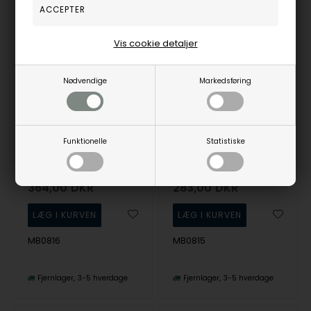
Vis cookie detaljer
Nødvendige
Markedsføring
Funktionelle
Statistiske
Mockberg Jolie Gold Necklace Champagne Halskæde
Mockberg Jolie Gold Hoops White Ørering
Mockberg
Mockberg
364,00
DKR
283,00
DKR
MB0816
MB0815
Fjernlager
3-5 hverdage
Fjernlager
3-5 hverdage