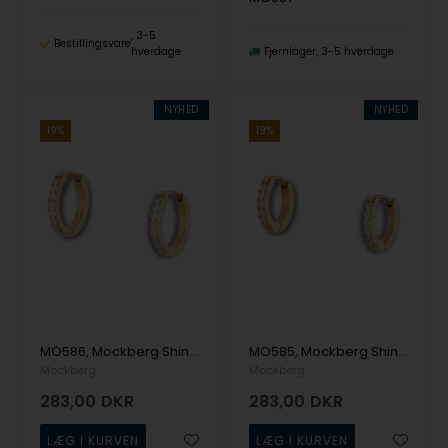
3-5
Bestillingsvare
hverdage
Fjernlager
3-5 hverdage
NYHED
NYHED
19%
19%
MO586, Mockberg Shiny Gold Hoops Medium Ørering
MO585, Mockberg Shiny Gold Hoops Small Ørering
Mockberg
Mockberg
283,00
DKR
283,00
DKR