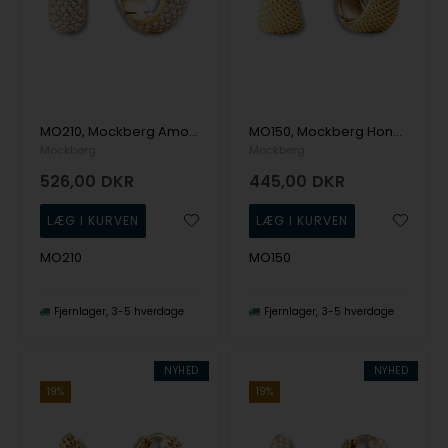
MO210, Mockberg Amour Gold Hoops Small Ørering
MO150, Mockberg Honey Hoops Large Ørering
Mockberg
Mockberg
526,00
DKR
445,00
DKR
MO210
MO150
Fjernlager
3-5 hverdage
Fjernlager
3-5 hverdage
NYHED
NYHED
19%
19%