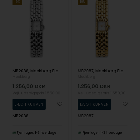
19%
19%
MB2088, Mockberg Eternal Steel Watch Quartz Dame m/lænke
MB2087, Mockberg Eternal Gold Watch Quartz Dame m/lænke
Mockberg
Mockberg
1.256,00
DKR
1.256,00
DKR
Vejl. udsalgspris
1.550,00
Vejl. udsalgspris
1.550,00
MB2088
MB2087
Fjernlager
1-3 hverdage
Fjernlager
1-3 hverdage