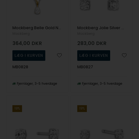
Mockberg Belle Gold Necklace White Halskæde
Mockberg Jolie Silver Hoop White Ørering
Mockberg
Mockberg
364,00
DKR
283,00
DKR
MB0828
MB0827
Fjernlager
3-5 hverdage
Fjernlager
3-5 hverdage
19%
19%