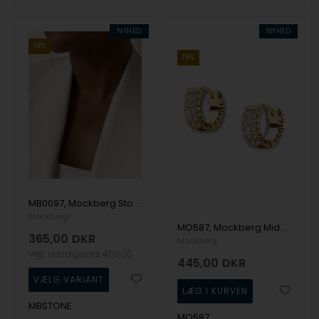
NYHED
NYHED
19%
19%
MB0097, Mockberg Stone Letter Å Gold Necklace Halskæde
Mockberg
MO587, Mockberg Midnight Gold Hoops Small Ørering
365,00
DKR
Mockberg
Vejl. udsalgspris
450,00
445,00
DKR
MBSTONE
MO587