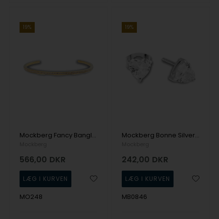
19%
19%
Mockberg Fancy Bangle Medium Armbånd
Mockberg Bonne Silver Studs White Ørering
Mockberg
Mockberg
566,00
DKR
242,00
DKR
MO248
MB0846