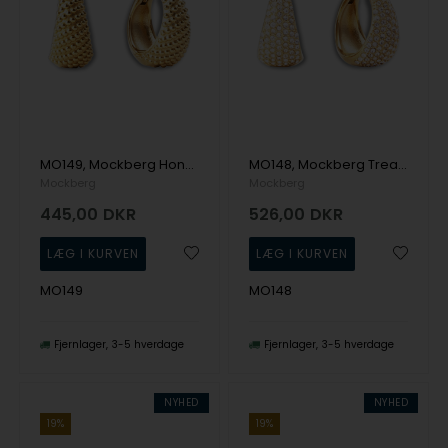
MO149, Mockberg Honey Hoops Medium Ørering
MO148, Mockberg Treasure Hoops Large Ørering
Mockberg
Mockberg
445,00
DKR
526,00
DKR
MO149
MO148
Fjernlager
3-5 hverdage
Fjernlager
3-5 hverdage
NYHED
NYHED
19%
19%