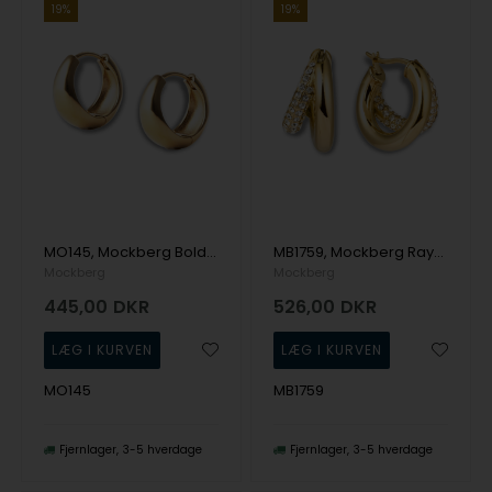
19%
19%
MO145, Mockberg Bold Hoops Medium Ørering
MB1759, Mockberg Raya Gold Hoops Ørering
Mockberg
Mockberg
445,00
DKR
526,00
DKR
MO145
MB1759
Fjernlager
3-5 hverdage
Fjernlager
3-5 hverdage