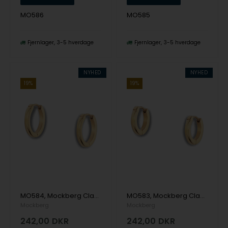
MO586
MO585
Fjernlager
3-5 hverdage
Fjernlager
3-5 hverdage
NYHED
NYHED
19%
19%
MO584, Mockberg Classic Gold Hoops Medium Ørering
MO583, Mockberg Classic Gold Hoops Small Ørering
Mockberg
Mockberg
242,00
DKR
242,00
DKR