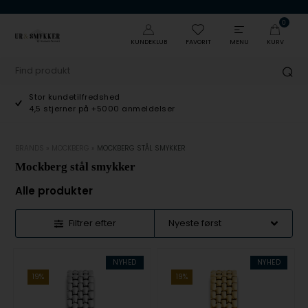
0
KUNDEKLUB
FAVORIT
MENU
KURV
Stor kundetilfredshed
4,5 stjerner på +5000 anmeldelser
BRANDS
»
MOCKBERG
»
MOCKBERG STÅL SMYKKER
Mockberg stål smykker
Alle produkter
Filtrer efter
NYHED
NYHED
19%
19%