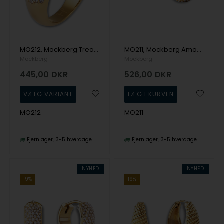
MO212, Mockberg Treasure Gold Ring 50 Ring
MO211, Mockberg Amour Gold Hoops Medium Ørering
Mockberg
Mockberg
445,00
DKR
526,00
DKR
MO212
MO211
Fjernlager
3-5 hverdage
Fjernlager
3-5 hverdage
NYHED
NYHED
19%
19%