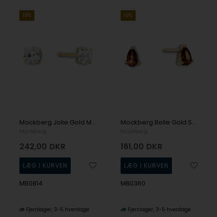
19%
19%
Mockberg Jolie Gold Med. Stud White Ørering
Mockberg Belle Gold Sm. Studs Coffee Ørering
Mockberg
Mockberg
242,00
DKR
161,00
DKR
MB0814
MB0360
Fjernlager
3-5 hverdage
Fjernlager
3-5 hverdage