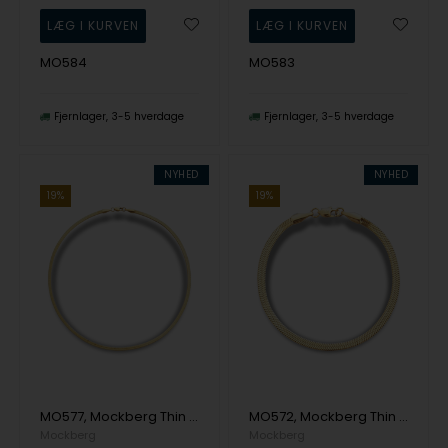
MO584
MO583
Fjernlager
3-5 hverdage
Fjernlager
3-5 hverdage
NYHED
NYHED
19%
19%
MO577, Mockberg Thin Snake Necklace Gold Halskæde
MO572, Mockberg Thin Snake Bracelet Gold Medium Armbånd
Mockberg
Mockberg