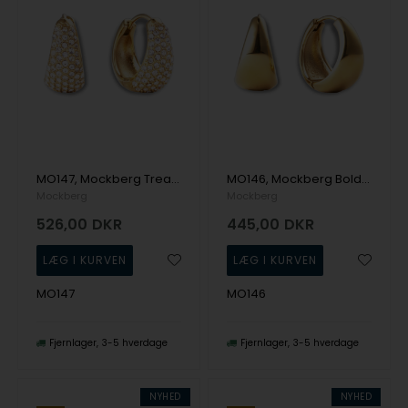
MO147, Mockberg Treasure Hoops Medium Ørering
MO146, Mockberg Bold Hoops Large Ørering
Mockberg
Mockberg
526,00
DKR
445,00
DKR
MO147
MO146
Fjernlager
3-5 hverdage
Fjernlager
3-5 hverdage
NYHED
NYHED