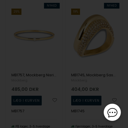
NYHED
NYHED
25%
19%
MB1757, Mockberg Nisrine Gold Large Bangle Armbånd
MB1745, Mockberg Sasha Gold Ring 60 Ring
Mockberg
Mockberg
485,00
DKR
404,00
DKR
MB1757
MB1745
På lager
3-5 hverdage
Fjernlager
3-5 hverdage