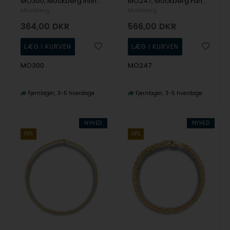
MO300, Mockberg Infinity Bracelet Armbånd
MO247, Mockberg Fancy Bangle Small Armbånd
Mockberg
Mockberg
364,00
DKR
566,00
DKR
MO300
MO247
Fjernlager
3-5 hverdage
Fjernlager
3-5 hverdage
NYHED
NYHED
19%
19%