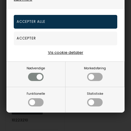
På lager
1-3 hverdage
Fjernlager
3-5 hverdage
19%
Vis cookie detaljer
Nødvendige
Markedsføring
blank 925 sterling sølv ørestikker Sommerfugl med blank overflade fra SmykkeLine
Støvring Design
Funktionelle
Statistiske
128,00
DKR
10223210