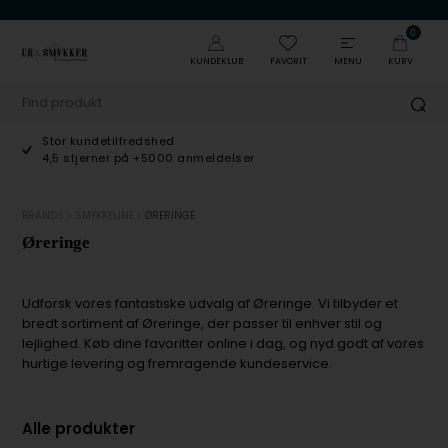
0
KUNDEKLUB
FAVORIT
MENU
KURV
Stor kundetilfredshed
4,5 stjerner på +5000 anmeldelser
BRANDS
»
SMYKKELINE
»
ØRERINGE
Øreringe
Udforsk vores fantastiske udvalg af Øreringe. Vi tilbyder et
bredt sortiment af Øreringe, der passer til enhver stil og
lejlighed. Køb dine favoritter online i dag, og nyd godt af vores
hurtige levering og fremragende kundeservice.
Alle produkter