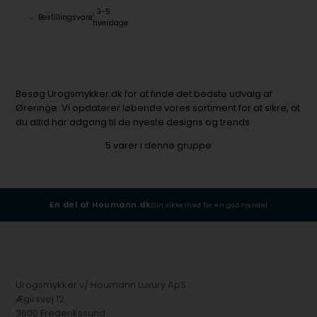
3-5
Bestillingsvare
hverdage
Besøg Urogsmykker.dk for at finde det bedste udvalg af
Øreringe. Vi opdaterer løbende vores sortiment for at sikre, at
du altid har adgang til de nyeste designs og trends.
5
varer i denne gruppe
En del af Houmann.dk
Din sikkerhed for en god handel
Urogsmykker v/ Houmann Luxury ApS
Ægirsvej 12
3600 Frederikssund