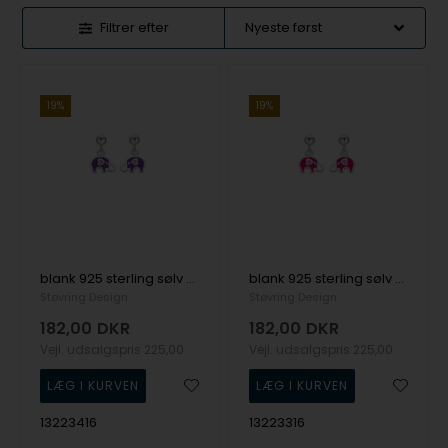
Filtrer efter
19%
19%
blank 925 sterling sølv ørestikker elefant med blank overflade fra SmykkeLine
blank 925 sterling sølv ørestikker elefant med blank overflade fra SmykkeLine
Støvring Design
Støvring Design
182,00
DKR
182,00
DKR
Vejl. udsalgspris
225,00
Vejl. udsalgspris
225,00
13223416
13223316