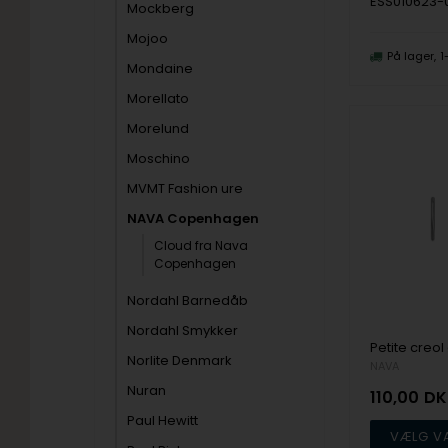
ESS010623-
Mockberg
Mojoo
På lager
1
Mondaine
Morellato
Morelund
Moschino
MVMT Fashion ure
NAVA Copenhagen
Cloud fra Nava
Copenhagen
Nordahl Barnedåb
Nordahl Smykker
Norlite Denmark
NAVA
Nuran
110,00
DK
Paul Hewitt