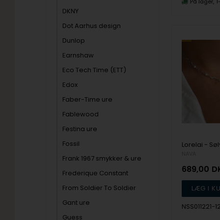
På lager
1
DKNY
Dot Aarhus design
Dunlop
Earnshaw
Eco Tech Time (ETT)
Edox
Faber-Time ure
Fablewood
Festina ure
Fossil
NAVA
Frank 1967 smykker & ure
689,00
D
Frederique Constant
From Soldier To Soldier
Gant ure
NSS011221-1
Guess