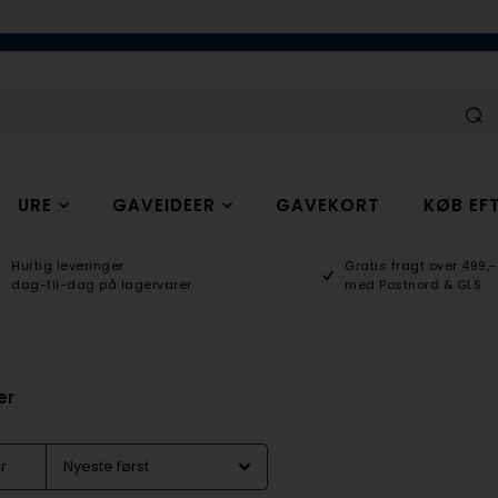
URE
GAVEIDEER
GAVEKORT
KØB EFT
Hurtig leveringer
Gratis fragt over 499,-
dag-til-dag på lagervarer
med Postnord & GLS
er
er