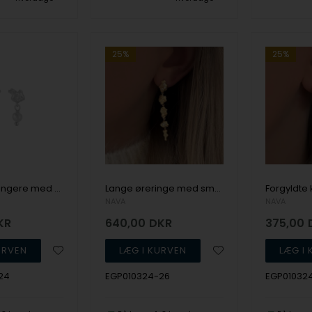
25%
25%
Små ørehængere med perlevedhæng - Avani, fra NAVA
Lange øreringe med små zirkoner - Azar, fra NAVA
NAVA
NAVA
KR
640,00
DKR
375,00
24
EGP010324-26
EGP01032