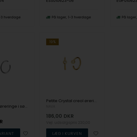
04
ESS010623-06
EGP01062
-3 hverdage
På lager
1-3 hverdage
På lager
19%
Petite Crystal creol øreringe i forgyldt sølv fra NAVA Copenhagen
Petite creol øreringe i sølv fra NAVA Copenhagen
NAVA
186,00
DKR
R
Vejl. udsalgspris
230,00