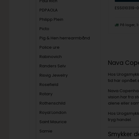
Paul Rich
ESS010319-
PDPAOLA
Philipp Plein
På lager
1
Picto
Pig & Hen herrearmbånd
Police ure
Rabinovich
Nava Cope
Randers Sølv
Hos Urogsmykker
Risvig Jewelry
tid har opnået 
Rosefield
Nava Copenhagen
Rotary
vision har fra
Rothenschild
alene eller s
Royal London
Hos Urogsmykke
tryg handel.
Saint Maurice
Samie
Smykker de