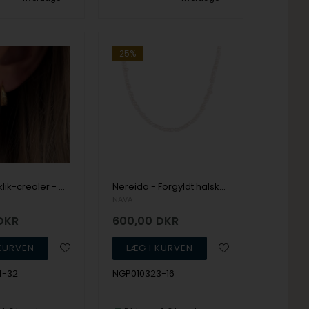
25%
Forgyldte klik-creoler - Celestia, fra NAVA
Nereida - Forgyldt halskæde med ferskvandsperler, NAVA Cph
NAVA
DKR
600,00
DKR
4-32
NGP010323-16