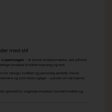
der med stil
 Copenhagen
– et dansk smykkemærke, der på kort
ndelige smykker til både hverdag og fest.
 for design, kvalitet og personlig æstetik. Deres
ombinere og som føles rigtige – uanset om de bæres
r din garanti for originale smykker, korrekt kvalitet og