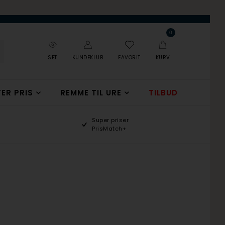
0
SET
KUNDEKLUB
FAVORIT
KURV
ER PRIS
REMME TIL URE
TILBUD
Super priser
PrisMatch+