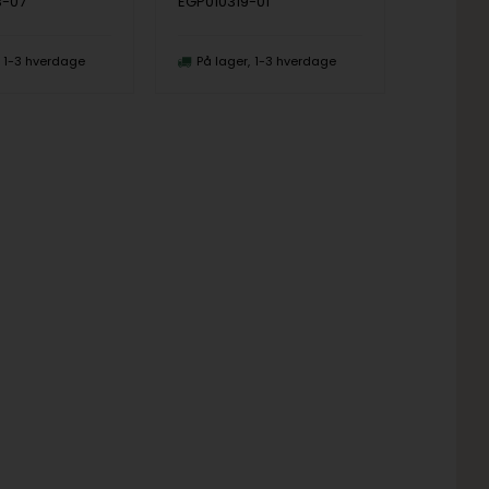
3-07
EGP010319-01
1-3 hverdage
På lager
1-3 hverdage