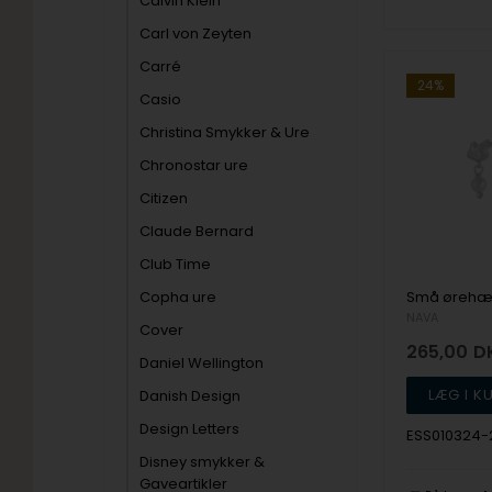
Calvin Klein
Carl von Zeyten
Carré
24%
Casio
Christina Smykker & Ure
Chronostar ure
Citizen
Claude Bernard
Club Time
Copha ure
NAVA
Cover
265,00
D
Daniel Wellington
Danish Design
Design Letters
ESS010324-
Disney smykker &
Gaveartikler