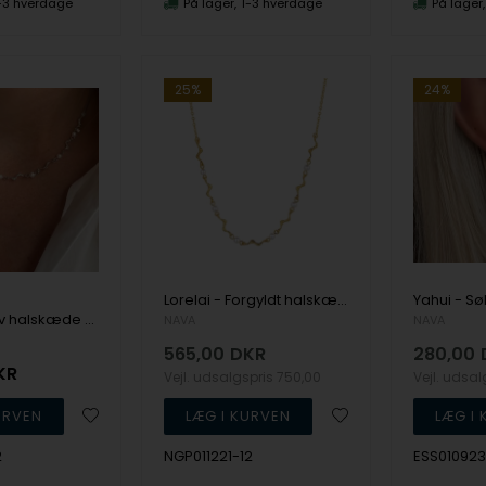
-3 hverdage
På lager
1-3 hverdage
På lager
25%
24%
Lorelai - Forgyldt halskæde med bølger og perler, NAVA Cph
Lorelai - Sølv halskæde med bølger og perler, NAVA Cph
NAVA
NAVA
565,00
DKR
280,00
KR
Vejl. udsalgspris
750,00
Vejl. udsa
2
NGP011221-12
ESS010923