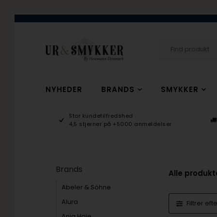
NYHEDER
BRANDS
SMYKKER
age 9-17
Stor kundetilfredshed
ogsmykker.dk
4,5 stjerner på +5000 anmeldelser
Brands
Alle produkt
Abeler & Söhne
Alura
Filtrer eft
Ania Haie