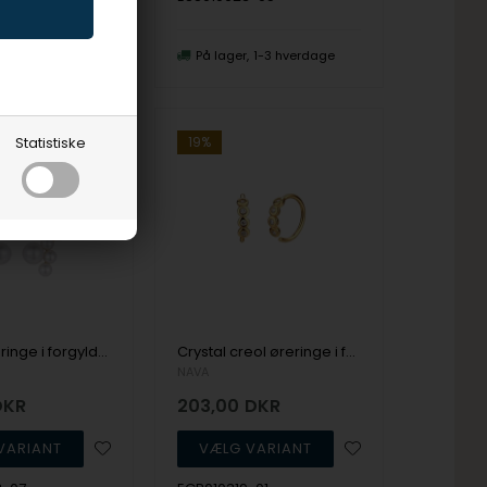
1-3 hverdage
På lager
1-3 hverdage
19%
Statistiske
Mehuli øreringe i forgyldt sølv med perler fra NAVA Copenhagen
Crystal creol øreringe i forgyldt sølv fra NAVA Copenhagen
NAVA
DKR
203,00
DKR