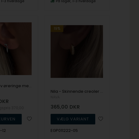
1-3 hverdage
På lager
1-3 hverdage
19%
Yahui - Sølv øreringe med zirkoner og bambusblad, NAVA Cph
Nila - Skinnende creoler I forgyldt sølv med zirkoner, NAVA Cph
NAVA
DKR
365,00
DKR
lgspris
370,00
-12
EGP011222-05