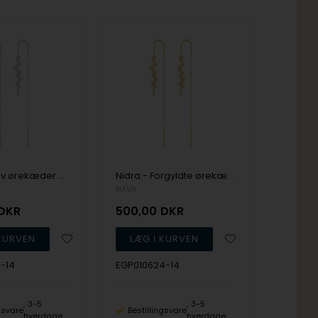
Nidra - Sølv ørekæder med bølgevedhæng, NAVA
Nidra - Forgyldte ørekæder med bølgevedhæng, NAVA
NAVA
DKR
500,00
DKR
-14
EGP010624-14
3-5
3-5
ngsvare
Bestillingsvare
hverdage
hverdage