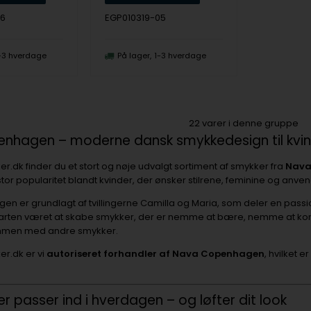
06
EGP010319-05
-3 hverdage
På lager
1-3 hverdage
22
varer i denne gruppe
nhagen – moderne dansk smykkedesign til kvin
.dk finder du et stort og nøje udvalgt sortiment af smykker fra
Nava
stor popularitet blandt kvinder, der ønsker stilrene, feminine og anve
 er grundlagt af tvillingerne Camilla og Maria, som deler en passion
 starten været at skabe smykker, der er nemme at bære, nemme at k
ammen med andre smykker.
r.dk er vi
autoriseret forhandler af Nava Copenhagen
, hvilket e
r passer ind i hverdagen – og løfter dit look