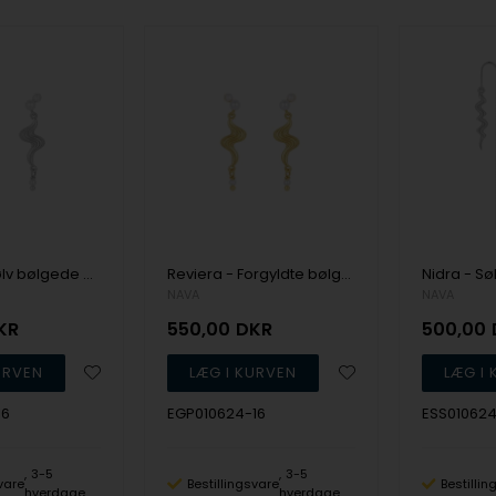
Reviera - Sølv bølgede øreringe med skalperler, NAVA
Reviera - Forgyldte bølgede øreringe med skalperler, NAVA
NAVA
NAVA
KR
550,00
DKR
500,00
16
EGP010624-16
ESS010624
3-5
3-5
vare
Bestillingsvare
Bestilli
hverdage
hverdage