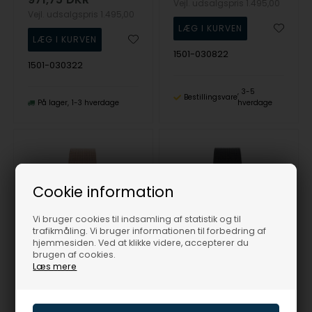
Vejl. udsalgspris
1.495,00
Vejl. udsalgspris
1.495,00
1501-030822
1501-030322
3-5
Bestillingsvare
På lager
1-3 hverdage
hverdage
Cookie information
Vi bruger cookies til indsamling af statistik og til
trafikmåling. Vi bruger informationen til forbedring af
hjemmesiden. Ved at klikke videre, accepterer du
brugen af cookies.
Læs mere
Forgyldt stål Miyota GL30 Herre ur fra Norlite Denmark, 1501-030922
Forgyldt stål Miyota GL30 Herre ur fra Norlite Denmark, 1501-030923
Norlite Denmark
Norlite Denmark