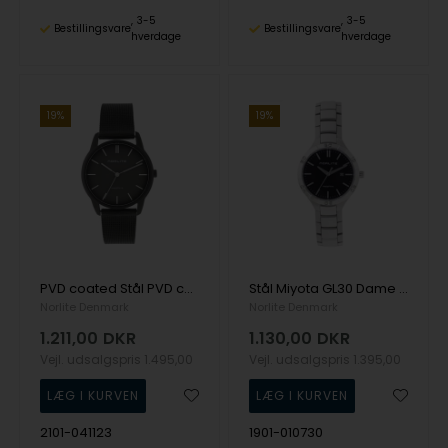
3-5
3-5
Bestillingsvare
Bestillingsvare
hverdage
hverdage
19%
19%
PVD coated Stål PVD coated stål Miyota GL30 Dame ur fra Norlite Denmark, 2101-041123
Stål Miyota GL30 Dame ur fra Norlite Denmark, 1901-010730
Norlite Denmark
Norlite Denmark
1.211,00
DKR
1.130,00
DKR
Vejl. udsalgspris
1.495,00
Vejl. udsalgspris
1.395,00
2101-041123
1901-010730