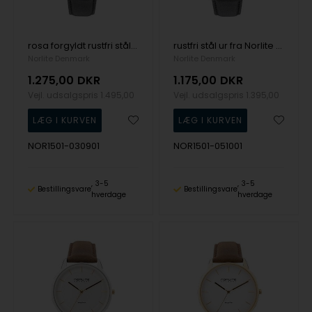
rosa forgyldt rustfri stål ur fra Norlite Denmark, NOR1501-030901
rustfri stål ur fra Norlite Denmark, NOR1501-051001
Norlite Denmark
Norlite Denmark
1.275,00
DKR
1.175,00
DKR
Vejl. udsalgspris
1.495,00
Vejl. udsalgspris
1.395,00
NOR1501-030901
NOR1501-051001
3-5
3-5
Bestillingsvare
Bestillingsvare
hverdage
hverdage