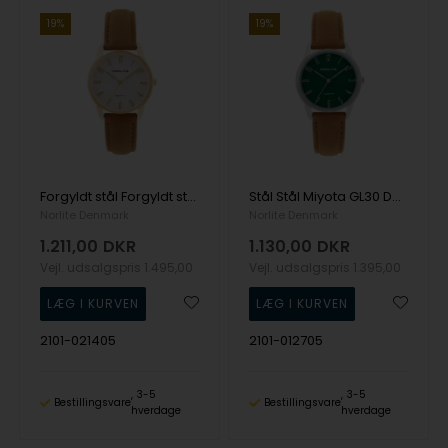
19%
19%
Forgyldt stål Forgyldt stål Miyota GL30 Dame ur fra Norlite Denmark, 2101-021405
Stål Stål Miyota GL30 Dame ur fra Norlite Denmark, 2101-012705
Norlite Denmark
Norlite Denmark
1.211,00
DKR
1.130,00
DKR
Vejl. udsalgspris
1.495,00
Vejl. udsalgspris
1.395,00
2101-021405
2101-012705
3-5
3-5
Bestillingsvare
Bestillingsvare
hverdage
hverdage