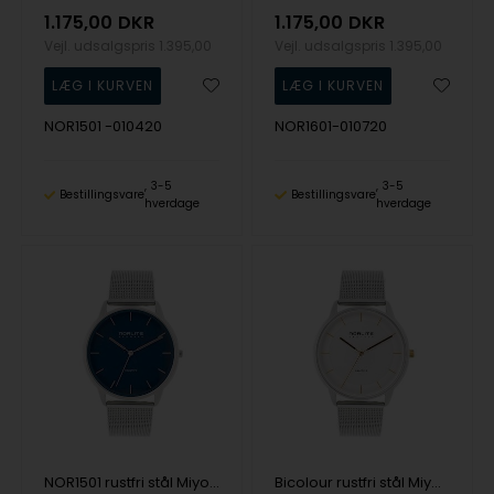
1.175,00
DKR
1.175,00
DKR
Vejl. udsalgspris
1.395,00
Vejl. udsalgspris
1.395,00
NOR1501 -010420
NOR1601-010720
3-5
3-5
Bestillingsvare
Bestillingsvare
hverdage
hverdage
NOR1501 rustfri stål Miyota GL30 Herre ur fra Norlite Denmark, NOR1501-011320
Bicolour rustfri stål Miyota GL30 Herre ur fra Norlite Denmark, NOR1501-051020