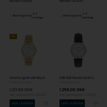
Nor1601-010120
Nor1601-051420
3-5
3-5
Bestillingsvare
Bestillingsvare
hverdage
hverdage
19%
Gold forgyldt stål Miyota GL30 Dame ur fra Norlite Denmark, Nor1601-021021
Stål Stål Miyota GL30 Dame ur fra Norlite Denmark, 1601-010101
Norlite Denmark
Norlite Denmark
1.211,00
DKR
1.250,00
DKR
Vejl. udsalgspris
1.495,00
Vejl. udsalgspris
1.395,00