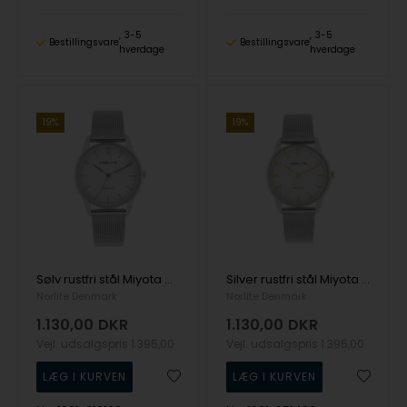
3-5
3-5
Bestillingsvare
Bestillingsvare
hverdage
hverdage
19%
19%
Sølv rustfri stål Miyota GL30 Dame ur fra Norlite Denmark, Nor1601-010120
Silver rustfri stål Miyota GL30 Dame ur fra Norlite Denmark, Nor1601-051420
Norlite Denmark
Norlite Denmark
1.130,00
DKR
1.130,00
DKR
Vejl. udsalgspris
1.395,00
Vejl. udsalgspris
1.395,00