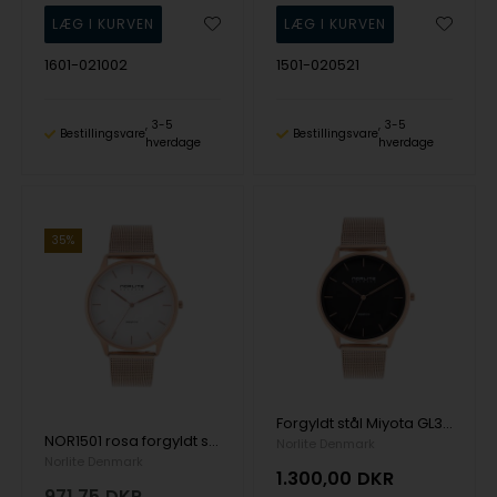
1601-021002
1501-020521
3-5
3-5
Bestillingsvare
Bestillingsvare
hverdage
hverdage
35%
Forgyldt stål Miyota GL30 Herre ur fra Norlite Denmark, 1501-030822
NOR1501 rosa forgyldt stål Miyota GL30 Herre ur fra Norlite Denmark, 1501-030322
Norlite Denmark
Norlite Denmark
1.300,00
DKR
971,75
DKR