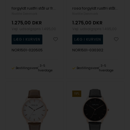
forgyldt rustfri stål ur fra Norlite Denmark, NOR1501-020505
rosa forgyldt rustfri stål ur fra Norlite Denmark, NOR1501-030302
Norlite Denmark
Norlite Denmark
1.275,00
DKR
1.275,00
DKR
Vejl. udsalgspris
1.495,00
Vejl. udsalgspris
1.495,00
NOR1501-020505
NOR1501-030302
3-5
3-5
Bestillingsvare
Bestillingsvare
hverdage
hverdage
19%