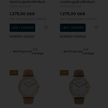
Gold forgyldt stål Miyota GL30 Herre ur fra Norlite Denmark, NOR1501-020221
rosaforgyldt stål Miyota GL30 Herre ur fra Norlite Denmark, NOR1501-030622
Norlite Denmark
Norlite Denmark
1.275,00
DKR
1.275,00
DKR
Vejl. udsalgspris
1.495,00
Vejl. udsalgspris
1.495,00
NOR1501-020221
NOR1501-030622
3-5
3-5
Bestillingsvare
Bestillingsvare
hverdage
hverdage
25%
25%