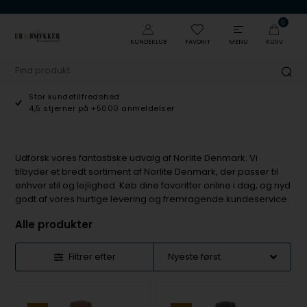
0
KUNDEKLUB
FAVORIT
MENU
KURV
Stor kundetilfredshed
4,5 stjerner på +5000 anmeldelser
Udforsk vores fantastiske udvalg af Norlite Denmark. Vi
tilbyder et bredt sortiment af Norlite Denmark, der passer til
enhver stil og lejlighed. Køb dine favoritter online i dag, og nyd
godt af vores hurtige levering og fremragende kundeservice.
Alle produkter
Filtrer efter