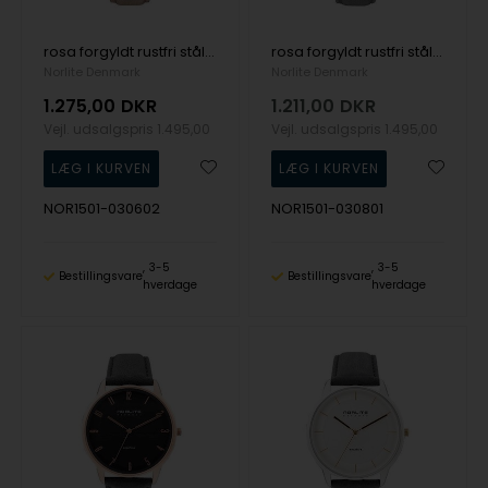
rosa forgyldt rustfri stål ur fra Norlite Denmark, NOR1501-030602
rosa forgyldt rustfri stål ur fra Norlite Denmark, NOR1501-030801
Norlite Denmark
Norlite Denmark
1.275,00
DKR
1.211,00
DKR
Vejl. udsalgspris
1.495,00
Vejl. udsalgspris
1.495,00
NOR1501-030602
NOR1501-030801
3-5
3-5
Bestillingsvare
Bestillingsvare
hverdage
hverdage