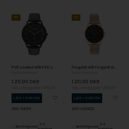
19%
13%
PVD coated stål PVD coated stål Miyota GL30 Dame ur fra Norlite Denmark, 2101-041101
Forgyldt stål Forgyldt stål Miyota GL30 Dame ur fra Norlite Denmark, 2101-030922
Norlite Denmark
Norlite Denmark
1.211,00
DKR
1.211,00
DKR
Vejl. udsalgspris
1.495,00
Vejl. udsalgspris
1.395,00
2101-041101
2101-030922
3-5
3-5
Bestillingsvare
Bestillingsvare
hverdage
hverdage