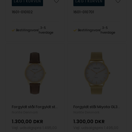
1601-010102
1601-010701
3-5
3-5
Bestillingsvare
Bestillingsvare
hverdage
hverdage
Forgyldt stål Forgyldt stål Miyota GL30 Dame ur fra Norlite Denmark, 1601-021002
Forgyldt stål Miyota GL30 Herre ur fra Norlite Denmark, 1501-020521
Norlite Denmark
Norlite Denmark
1.300,00
DKR
1.300,00
DKR
Vejl. udsalgspris
1.495,00
Vejl. udsalgspris
1.495,00