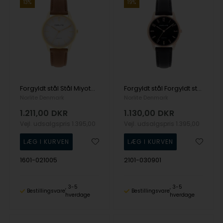
13%
19%
Forgyldt stål Stål Miyota GL30 Dame ur fra Norlite Denmark, 1601-021005
Forgyldt stål Forgyldt stål Miyota GL30 Dame ur fra Norlite Denmark, 2101-030901
Norlite Denmark
Norlite Denmark
1.211,00
DKR
1.130,00
DKR
Vejl. udsalgspris
1.395,00
Vejl. udsalgspris
1.395,00
1601-021005
2101-030901
3-5
3-5
Bestillingsvare
Bestillingsvare
hverdage
hverdage