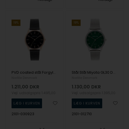
19%
19%
PVD coated stål Forgyldt stål Miyota GL30 Dame ur fra Norlite Denmark, 2101-030923
Stål Stål Miyota GL30 Dame ur fra Norlite Denmark, 2101-012710
Norlite Denmark
Norlite Denmark
1.211,00
DKR
1.130,00
DKR
Vejl. udsalgspris
1.495,00
Vejl. udsalgspris
1.395,00
2101-030923
2101-012710