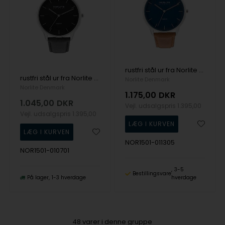
rustfri stål ur fra Norlite Denmark, NOR1501-011305
rustfri stål ur fra Norlite Denmark, NOR1501-010701
Norlite Denmark
Norlite Denmark
1.175,00
DKR
1.045,00
DKR
Vejl. udsalgspris
1.395,00
Vejl. udsalgspris
1.395,00
NOR1501-011305
NOR1501-010701
3-5
Bestillingsvare
På lager
1-3 hverdage
hverdage
48
varer i denne gruppe