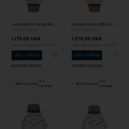
rustfri stål ur fra Norlite Denmark, NOR1501-051002
forgyldt rustfri stål ur fra Norlite Denmark, NOR1501-020202
Norlite Denmark
Norlite Denmark
1.175,00
DKR
1.275,00
DKR
Vejl. udsalgspris
1.395,00
Vejl. udsalgspris
1.495,00
NOR1501-051002
NOR1501-020202
3-5
3-5
Bestillingsvare
Bestillingsvare
hverdage
hverdage