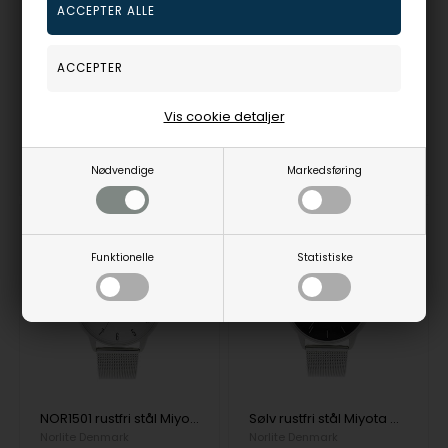
1.300,00
DKR
1.300,00
DKR
Vejl. udsalgspris
1.495,00
Vejl. udsalgspris
1.495,00
1501-030922
1501-030923
Vis cookie detaljer
3-5
3-5
Bestillingsvare
Bestillingsvare
hverdage
hverdage
Nødvendige
Markedsføring
Funktionelle
Statistiske
NOR1501 rustfri stål Miyota GL30 Herre ur fra Norlite Denmark, NOR1501 -010420
Sølv rustfri stål Miyota GL30 Dame ur fra Norlite Denmark, Nor1601-010720
Norlite Denmark
Norlite Denmark