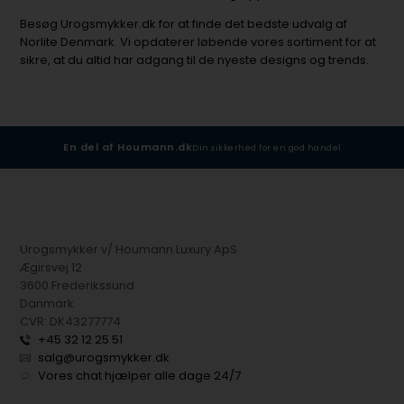
Besøg Urogsmykker.dk for at finde det bedste udvalg af
Norlite Denmark. Vi opdaterer løbende vores sortiment for at
sikre, at du altid har adgang til de nyeste designs og trends.
En del af Houmann.dk
Din sikkerhed for en god handel
Urogsmykker v/ Houmann Luxury ApS
Ægirsvej 12
3600 Frederikssund
Danmark
CVR: DK43277774
+45 32 12 25 51
salg@urogsmykker.dk
Vores chat hjælper alle dage 24/7