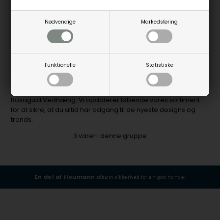
V1969-RO
Nødvendige
Markedsføring
10-14
Bestillingsvare
hverdage
Funktionelle
Statistiske
Besøg Urogsmykker.dk for at finde det bedste udvalg af
Rosaguld Vedhæng. Vi opdaterer løbende vores sortiment
for at sikre, at du altid har adgang til de nyeste designs og
trends.
3
varer i denne gruppe
En del af Houmann.dk
Din sikkerhed for en god handel