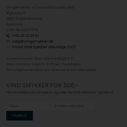
Urogsmykker v/ Houmann Luxury ApS
Ægirsvej 12
3600 Frederikssund
Danmark
CVR: DK43277774
+45 32 12 25 51
salg@urogsmykker.dk
Vores chat hjælper alle dage 24/7
Kundeservice er åben alle hverdage 9-17.
Mails besvares indenfor 24 timer i hverdagen.
Personlig henvendelse på adressen er kun efter aftale.
VIND SMYKKER FOR 500,-
Få modetips om smykker og vær først til nyheder og tilbud