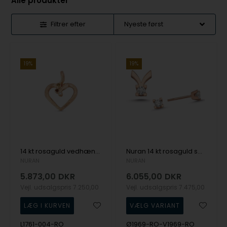
Alle produkter
Filtrer efter
19%
19%
14 kt rosaguld vedhæng fra Nature serien med 3 x total 0,04 ct
Nuran 14 kt rosaguld smykkesæt, fra Star 4 grab serien med 3 x 0,03 ct Diamanter Wesselton SI
NURAN
NURAN
5.873,00
DKR
6.055,00
DKR
Vejl. udsalgspris
7.250,00
Vejl. udsalgspris
7.475,00
L1761-004-RO
Ø1969-RO-V1969-RO