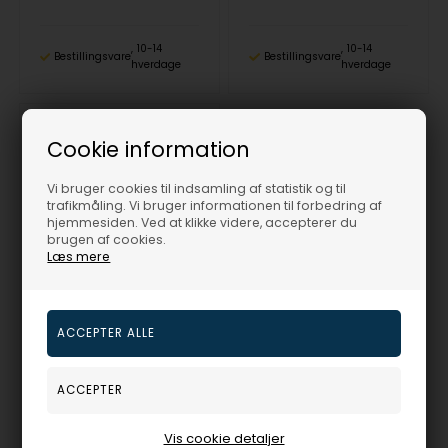
10-14
10-14
Bestillingsvare
Bestillingsvare
hverdage
hverdage
Cookie information
19%
Vi bruger cookies til indsamling af statistik og til
trafikmåling. Vi bruger informationen til forbedring af
hjemmesiden. Ved at klikke videre, accepterer du
brugen af cookies.
Læs mere
Nuran 14 kt rosaguld vedhæng, fra Star 4 grab serien med 1 x 0,03 ct Diamanter Wesselton SI
NURAN
2.288,00
DKR
Vejl. udsalgspris
2.825,00
Vis cookie detaljer