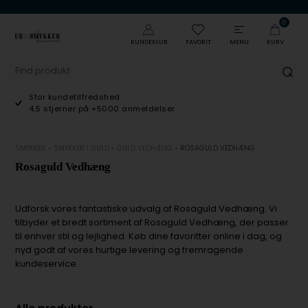
0
KUNDEKLUB
FAVORIT
MENU
KURV
Stor kundetilfredshed
4,5 stjerner på +5000 anmeldelser
SMYKKER
»
SMYKKER I GULD
»
GULD VEDHÆNG
»
ROSAGULD VEDHÆNG
Rosaguld Vedhæng
Udforsk vores fantastiske udvalg af Rosaguld Vedhæng. Vi
tilbyder et bredt sortiment af Rosaguld Vedhæng, der passer
til enhver stil og lejlighed. Køb dine favoritter online i dag, og
nyd godt af vores hurtige levering og fremragende
kundeservice.