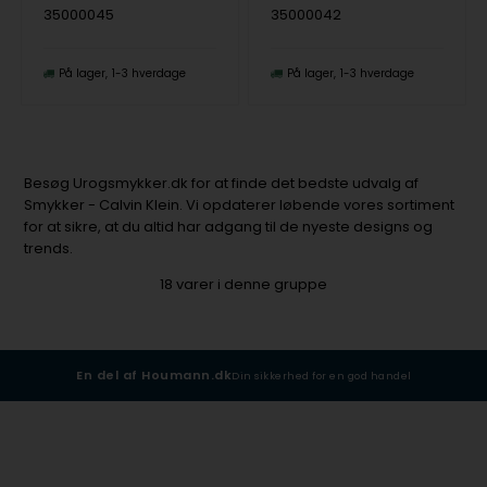
35000045
35000042
På lager
1-3 hverdage
På lager
1-3 hverdage
Besøg Urogsmykker.dk for at finde det bedste udvalg af
Smykker - Calvin Klein. Vi opdaterer løbende vores sortiment
for at sikre, at du altid har adgang til de nyeste designs og
trends.
18
varer i denne gruppe
En del af Houmann.dk
Din sikkerhed for en god handel