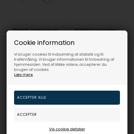
35000115, Calvin Klein Molten Pebble Bangle Armbånd
35000103, Calvin Klein Braided Bracelet 19,5Cm Armbånd
Calvin Klein
Calvin Klein
Cookie information
450,00
DKR
490,00
DKR
Vejl. udsalgspris
600,00
Vejl. udsalgspris
650,00
Vi bruger cookies til indsamling af statistik og til
trafikmåling. Vi bruger informationen til forbedring af
hjemmesiden. Ved at klikke videre, accepterer du
brugen af cookies.
35000115
35000103
Læs mere
På lager
1-3 hverdage
På lager
1-3 hverdage
NYHED
25%
25%
Vis cookie detaljer