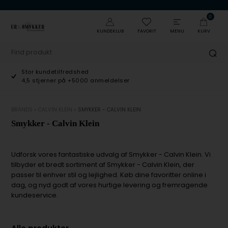
0
KUNDEKLUB
FAVORIT
MENU
KURV
Stor kundetilfredshed
4,5 stjerner på +5000 anmeldelser
BRANDS
»
CALVIN KLEIN
»
SMYKKER - CALVIN KLEIN
Smykker - Calvin Klein
Udforsk vores fantastiske udvalg af Smykker - Calvin Klein. Vi
tilbyder et bredt sortiment af Smykker - Calvin Klein, der
passer til enhver stil og lejlighed. Køb dine favoritter online i
dag, og nyd godt af vores hurtige levering og fremragende
kundeservice.