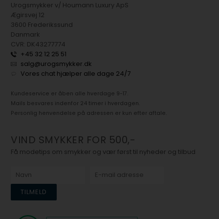
Urogsmykker v/ Houmann Luxury ApS
Ægirsvej 12
3600 Frederikssund
Danmark
CVR: DK43277774
+45 32 12 25 51
salg@urogsmykker.dk
Vores chat hjælper alle dage 24/7
Kundeservice er åben alle hverdage 9-17.
Mails besvares indenfor 24 timer i hverdagen.
Personlig henvendelse på adressen er kun efter aftale.
VIND SMYKKER FOR 500,-
Få modetips om smykker og vær først til nyheder og tilbud