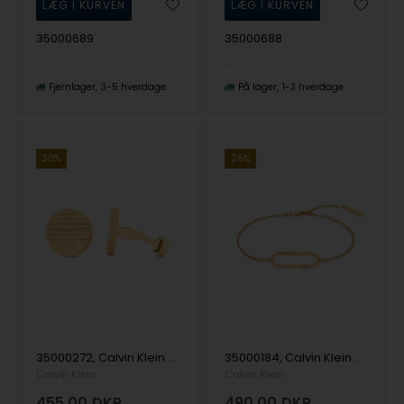
35000689
35000688
Fjernlager
3-5 hverdage
På lager
1-3 hverdage
30%
25%
35000272, Calvin Klein Circuit Cufflinks Manchetknapper
35000184, Calvin Klein Elongated Oval Bracelet Armbånd
Calvin Klein
Calvin Klein
455,00
DKR
490,00
DKR