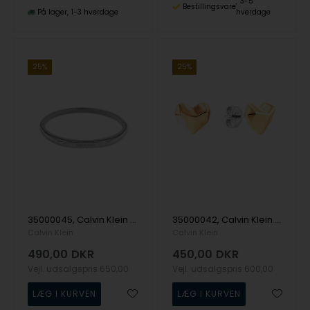
3-5
Bestillingsvare
På lager
1-3 hverdage
hverdage
25%
25%
35000045, Calvin Klein Faceted Bar Bangle Armbånd
35000042, Calvin Klein Faceted Heart Earrings Ørering
Calvin Klein
Calvin Klein
490,00
DKR
450,00
DKR
Vejl. udsalgspris
650,00
Vejl. udsalgspris
600,00