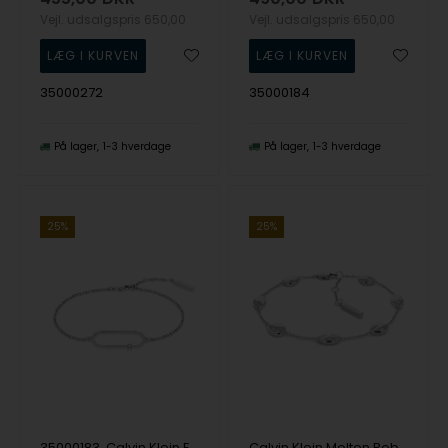
Vejl. udsalgspris
650,00
Vejl. udsalgspris
650,00
35000272
35000184
På lager
1-3 hverdage
På lager
1-3 hverdage
25%
25%
35000183, Calvin Klein Elongated Oval Bracelet Armbånd
Calvin Klein Molten Pebble Bracelet Armbånd