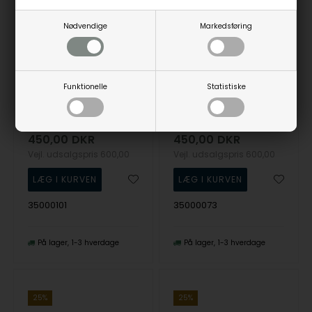
Nødvendige
Markedsføring
Funktionelle
Statistiske
35000101, Calvin Klein Braided Bracelet 19,5Cm Armbånd
35000073, Calvin Klein Sculptured Drops Earrings Ørering
Calvin Klein
Calvin Klein
450,00
DKR
450,00
DKR
Vejl. udsalgspris
600,00
Vejl. udsalgspris
600,00
35000101
35000073
På lager
1-3 hverdage
På lager
1-3 hverdage
25%
25%