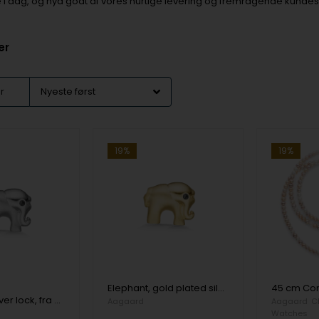
ne i dag, og nyd godt af vores hurtige levering og fremragende kundes
er
er
19%
19%
Elephant, gold plated silver lock, fra Aagaard
Elephant, silver lock, fra Aagaard
Aagaard
Aagaard
C
Watches