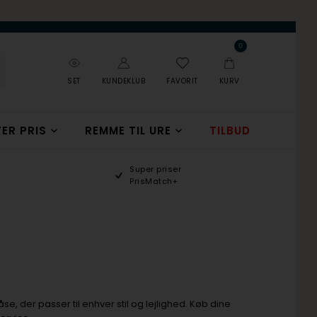
0
SET
KUNDEKLUB
FAVORIT
KURV
ER PRIS
REMME TIL URE
TILBUD
Super priser
PrisMatch+
åse, der passer til enhver stil og lejlighed. Køb dine