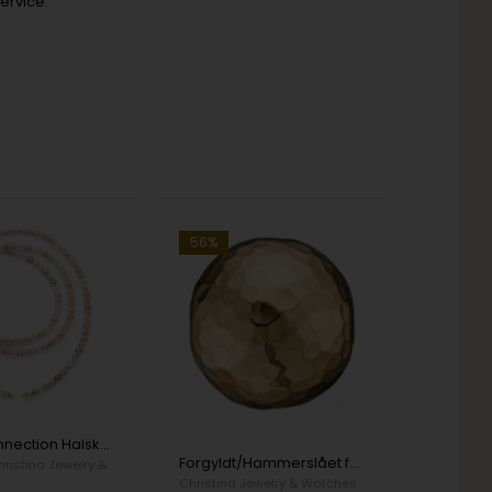
ervice.
56%
45 cm Connection Halskæde Fresh Water Pearl Rose fra Christina Jewelery
Forgyldt/Hammerslået forgyldt Connection Smykke lås Experience med Forgyldt/Hammerslået overflade fra Christina Jewelery
hristina Jewelry &
Christina Jewelry & Watches