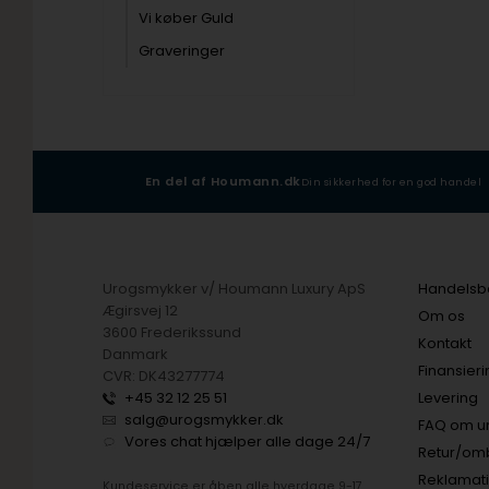
Vi køber Guld
Graveringer
-17
En del af Houmann.dk
Din sikkerhed for en god handel
Urogsmykker v/ Houmann Luxury ApS
Handelsbe
Ægirsvej 12
Om os
3600 Frederikssund
Kontakt
Danmark
Finansier
CVR: DK43277774
+45 32 12 25 51
Levering
salg@urogsmykker.dk
FAQ om u
Vores chat hjælper alle dage 24/7
Retur/om
Reklamat
Kundeservice er åben alle hverdage 9-17.