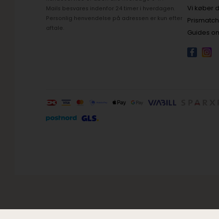
Vi køber d
Mails besvares indenfor 24 timer i hverdagen.
Personlig henvendelse på adressen er kun efter
Prismatc
aftale.
Guides om