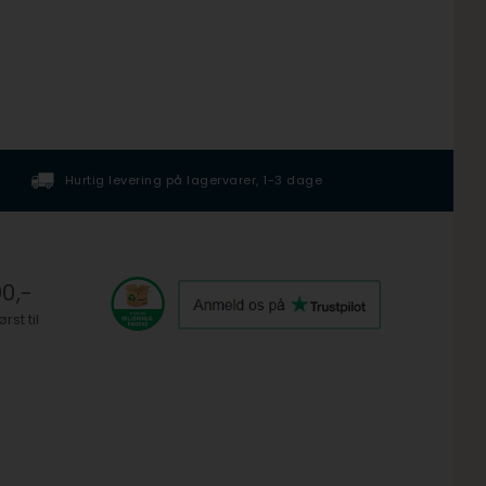
Hurtig levering på lagervarer, 1-3 dage
Muli
0,-
st til