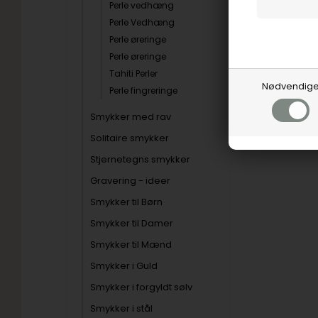
Perle vedhæng
Perle Vedhæng
Perle øreringe
Perle øreringe
Tahiti Perler
Nødvendig
Perle fingreringe
Smykker med rav
Solitaire smykker
Stjernetegns smykker
Gravering - ideer
Smykker til Børn
Smykker til Damer
Smykker til Mænd
Smykker i Guld
Smykker i forgyldt sølv
Smykker i stål