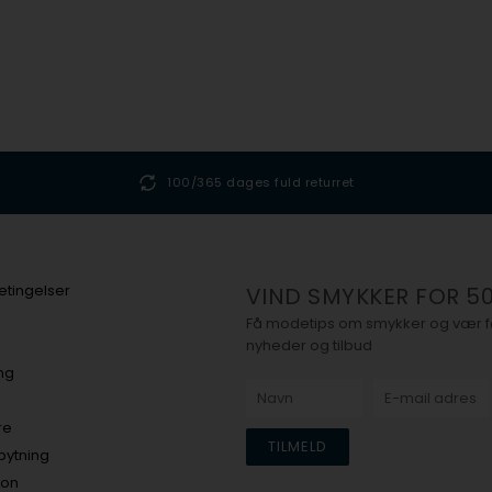
100/365 dages fuld returret
tingelser
VIND SMYKKER FOR 50
Få modetips om smykker og vær før
nyheder og tilbud
ing
re
bytning
ion