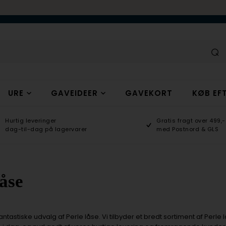
URE
GAVEIDEER
GAVEKORT
KØB EFT
Hurtig leveringer
Gratis fragt over 499,-
dag-til-dag på lagervarer
med Postnord & GLS
låse
ntastiske udvalg af Perle låse. Vi tilbyder et bredt sortiment af Perle l