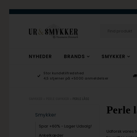
NYHEDER
BRANDS
SMYKKER
age 9-17
Stor kundetilfredshed
ogsmykker.dk
4,5 stjerner på +5000 anmeldelser
SMYKKER
»
PERLE SMYKKER
»
PERLE LÅSE
Perle 
Smykker
Spar +60% - Lager Udsalg!
Udforsk vores fa
Ankelkæder