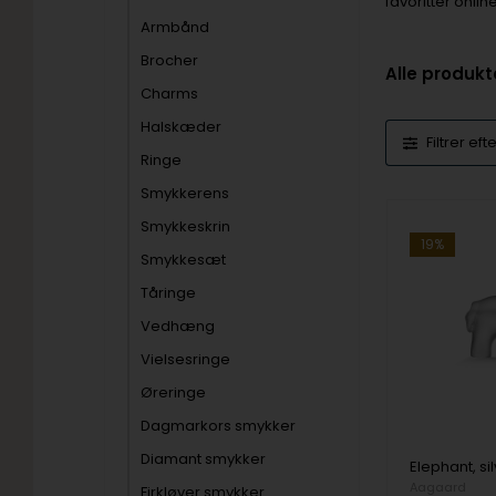
favoritter onli
Armbånd
Brocher
Alle produkt
Charms
Halskæder
Filtrer eft
Ringe
Smykkerens
Smykkeskrin
19%
Smykkesæt
Tåringe
Vedhæng
Vielsesringe
Øreringe
Dagmarkors smykker
Diamant smykker
Aagaard
Firkløver smykker