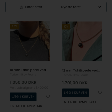
Filtrer efter
25%
10%
10 mm Tahiti perle vedhæng med 14 kt øsken
12 mm Tahiti perle vedhæng med 14 kt øsken
Torben Skov Pearls
Torben Skov Pearls
1.050,00
DKR
1.701,00
DKR
Vejl. udsalgspris
1.400,00
TS-TAHITI-12MM-14KT
TS-TAHITI-10MM-14KT