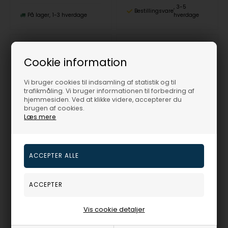
3-5
Bestillingsvare
På lager
1-3 hverdage
hverdage
Cookie information
Vi bruger cookies til indsamling af statistik og til
trafikmåling. Vi bruger informationen til forbedring af
hjemmesiden. Ved at klikke videre, accepterer du
brugen af cookies.
Læs mere
12 mm næsten runde Tahiti perle ørestikker på 18 karat stik med 0,12 ct diamanter
12 mm Tahiti perler med diamanter og 18 karat ørebøjler
Torben Skov Pearls
Torben Skov Pearls
6.595,00
DKR
7.500,00
DKR
Vejl. udsalgspris
7.295,00
Vejl. udsalgspris
8.795,00
Vis cookie detaljer
TS12-0,12-14H
TS12-0,12-14G