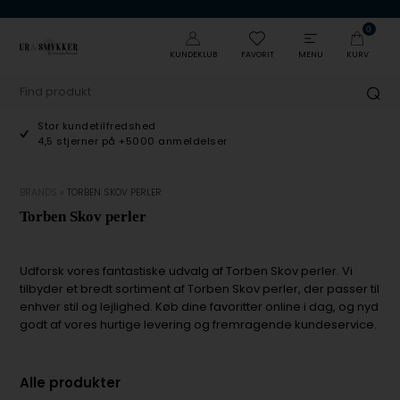
0
KUNDEKLUB
FAVORIT
MENU
KURV
Stor kundetilfredshed
4,5 stjerner på +5000 anmeldelser
BRANDS
»
TORBEN SKOV PERLER
Torben Skov perler
Udforsk vores fantastiske udvalg af Torben Skov perler. Vi
tilbyder et bredt sortiment af Torben Skov perler, der passer til
enhver stil og lejlighed. Køb dine favoritter online i dag, og nyd
godt af vores hurtige levering og fremragende kundeservice.
Alle produkter