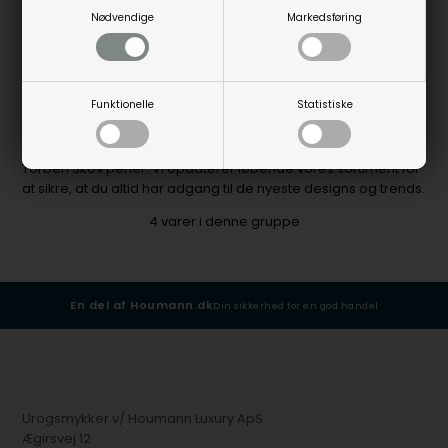
Nødvendige
Markedsføring
7-10
7-10
Bestillingsvare
Bestillingsvare
hverdage
hverdage
Funktionelle
Statistiske
Besøg Urogsmykker.dk for at finde det bedste udvalg af
Torben Skov perler. Vi opdaterer løbende vores sortiment for
at sikre, at du altid har adgang til de nyeste designs og trends.
4
varer i denne gruppe
En del af Houmann.dk
Din sikkerhed for en god handel
Urogsmykker v/ Houmann Luxury ApS
Ægirsvej 12