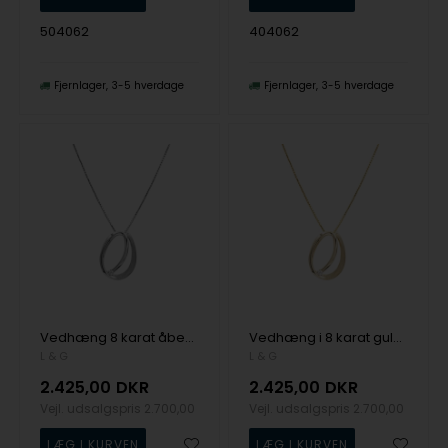
504062
404062
Fjernlager
3-5 hverdage
Fjernlager
3-5 hverdage
Vedhæng 8 karat åben zirkonia med sølv rhodineret kæde, fra L&G
Vedhæng i 8 karat guld med zirkonia og forgyldt sølv kæde, fra L&G
L & G
L & G
2.425,00
DKR
2.425,00
DKR
Vejl. udsalgspris
2.700,00
Vejl. udsalgspris
2.700,00