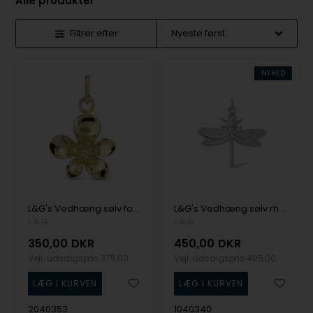
Alle produkter
Filtrer efter
NYHED
L&G's Vedhæng sølv forgyldt vild med blomst med kæde
L&G's Vedhæng sølv rhodineret guldsmed med kæde
L & G
L & G
350,00
DKR
450,00
DKR
Vejl. udsalgspris
375,00
Vejl. udsalgspris
495,00
2040353
1040340