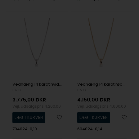
Vedhæng 14 karat hvidguld 4 greb 0,10 W/SI m/sølvforgyldt kæde, fra L&G
Vedhæng 14 karat rødguld 4 greb 0,14 W/SI m/sølvforgyldt kæde, fra L&G
L & G
L & G
3.775,00
DKR
4.150,00
DKR
Vejl. udsalgspris
4.200,00
Vejl. udsalgspris
4.600,00
704024-0,10
604024-0,14