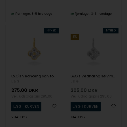
Fjernlager
3-5 hverdage
Fjernlager
3-5 hverdage
NYHED
NYHED
31%
L&G's Vedhæng sølv forgyldt blomst zirkonia med sølvforgyldt kæde
L&G's Vedhæng sølv rhodineret blomst zirkonia med kæde
L & G
L & G
275,00
DKR
205,00
DKR
Vejl. udsalgspris
295,00
Vejl. udsalgspris
295,00
2040327
1040327