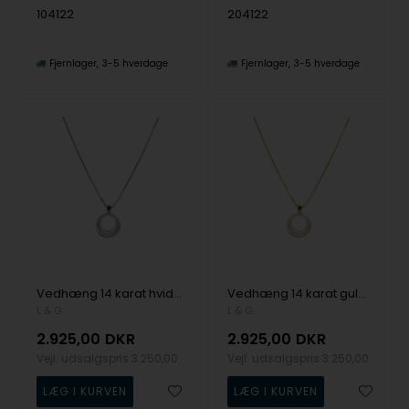
104122
204122
Fjernlager
3-5 hverdage
Fjernlager
3-5 hverdage
Vedhæng 14 karat hvidguld 3 cirkler med sølv rhodineret kæde, fra L&G
Vedhæng 14 karat guld 3 cirkler med sølv forgyldt kæde, fra L&G
L & G
L & G
2.925,00
DKR
2.925,00
DKR
Vejl. udsalgspris
3.250,00
Vejl. udsalgspris
3.250,00