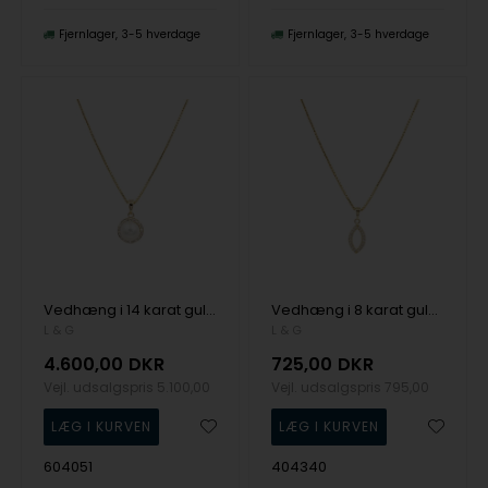
Fjernlager
3-5 hverdage
Fjernlager
3-5 hverdage
Vedhæng i 14 karat guld med ferskvandsperle roset 0,10 carat W/SI brillianter og med forgyldt kæde fra L&G
Vedhæng i 8 karat guld, lip zirkonia og forgyldt kæde fra L&G
L & G
L & G
4.600,00
DKR
725,00
DKR
Vejl. udsalgspris
5.100,00
Vejl. udsalgspris
795,00
604051
404340