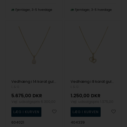
Fjernlager
3-5 hverdage
Fjernlager
3-5 hverdage
Vedhæng i 14 karat guld, BLOOM med 0,15 carat W/SI brillianter og forgyldt kæde fra L&G
Vedhæng i 8 karat guld, hjerter med glitrende zirkonia og forgyldt kæde fra L&G
L & G
L & G
5.675,00
DKR
1.250,00
DKR
Vejl. udsalgspris
6.300,00
Vejl. udsalgspris
1.375,00
604021
404339