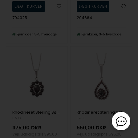
704025
204664
Fjernlager
3-5 hverdage
Fjernlager
3-5 hverdage
Rhodineret Sterling Sølv Blomst Vedhæng med kæde fra Lotte og Gitte
Rhodineret Sterling Sølv Dråbe Vedhæng med kæde fra Lotte og Gitte
L & G
L & G
375,00
DKR
550,00
DKR
Vejl. udsalgspris
395,00
Vejl. udsalgspris
595,00