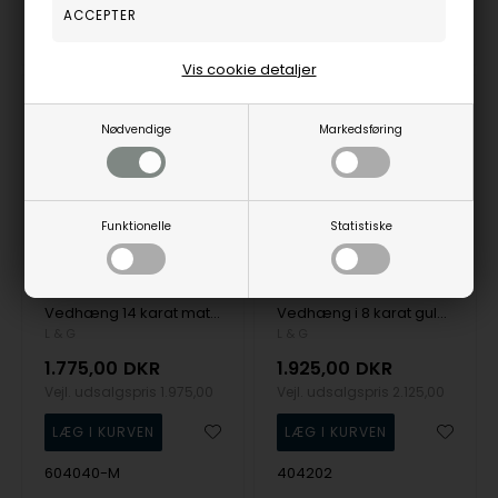
Fjernlager
3-5 hverdage
Fjernlager
3-5 hverdage
Vis cookie detaljer
Nødvendige
Markedsføring
Funktionelle
Statistiske
Vedhæng 14 karat mat hjerte 0,04 carat W/SI med sølvforgyldt kæde, fra L&G
Vedhæng i 8 karat guld, 3 dråber med sten og forgyldt kæde fra L&G
L & G
L & G
1.775,00
DKR
1.925,00
DKR
Vejl. udsalgspris
1.975,00
Vejl. udsalgspris
2.125,00
604040-M
404202