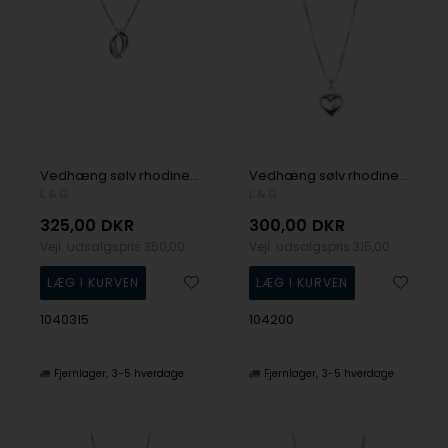
Vedhæng sølv rhodineret buer med kæde, fra L&G
Vedhæng sølv rhodineret buttet hjerte med kæde, fra L&G
L & G
L & G
325,00
DKR
300,00
DKR
Vejl. udsalgspris
350,00
Vejl. udsalgspris
315,00
1040315
104200
Fjernlager
3-5 hverdage
Fjernlager
3-5 hverdage