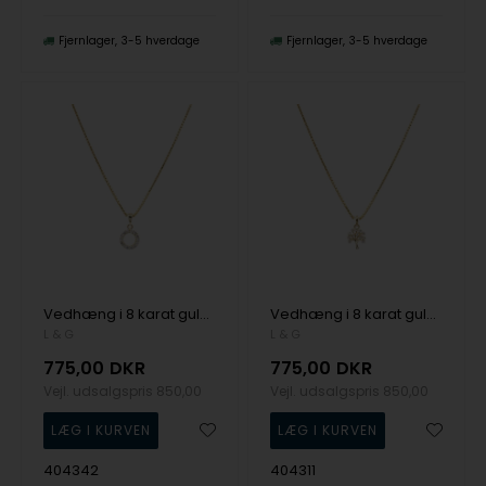
Fjernlager
3-5 hverdage
Fjernlager
3-5 hverdage
Vedhæng i 8 karat guld, cirkel besat af glitrende zirkonia og med forgyldt kæde fra L&G
Vedhæng i 8 karat guld, Livets Træ med zirkonia og forgyldt kæde fra L&G
L & G
L & G
775,00
DKR
775,00
DKR
Vejl. udsalgspris
850,00
Vejl. udsalgspris
850,00
404342
404311