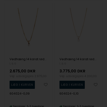
Vedhæng 14 karat rødguld 4 greb 0,09 W/SI m/sølvforgyldt kæde, fra L&G
Vedhæng 14 karat rødguld 4 greb 0,10 W/SI m/sølvforgyldt kæde, fra L&G
L & G
L & G
2.675,00
DKR
3.775,00
DKR
Vejl. udsalgspris
2.975,00
Vejl. udsalgspris
4.200,00
604024-0,09
604024-0,10
Fjernlager
3-5 hverdage
Fjernlager
3-5 hverdage