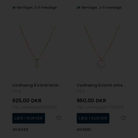
Fjernlager
3-5 hverdage
Fjernlager
3-5 hverdage
Vedhæng 8 karat ferskvandsperle med forgyldt kæde, fra L&G
Vedhæng 8 karat cirkel med zirkonia med sølv forgyldt kæde, fra L&G
L & G
L & G
625,00
DKR
950,00
DKR
Vejl. udsalgspris
675,00
Vejl. udsalgspris
1.050,00
404343
404061