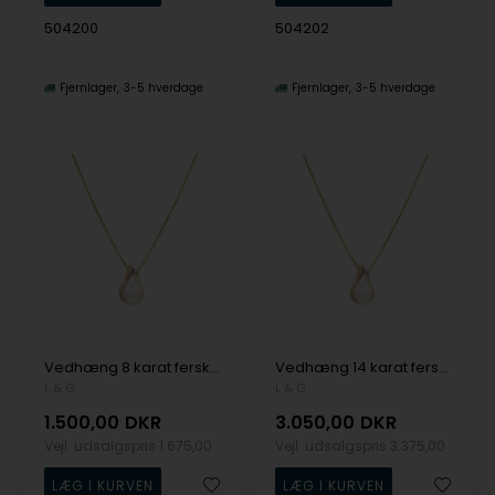
504200
504202
Fjernlager
3-5 hverdage
Fjernlager
3-5 hverdage
Vedhæng 8 karat ferskvands perle zirkonia med sølvforgyldt kæde, fra L&G
Vedhæng 14 karat ferskvandsperle 0,02 ct. W/SI med sølvforgyldt kæde, fra L&G
L & G
L & G
1.500,00
DKR
3.050,00
DKR
Vejl. udsalgspris
1.675,00
Vejl. udsalgspris
3.375,00