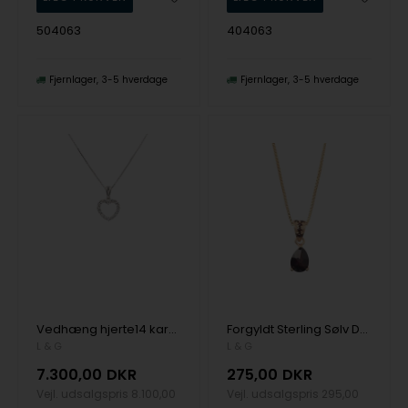
504063
404063
Fjernlager
3-5 hverdage
Fjernlager
3-5 hverdage
Vedhæng hjerte14 karat hvidguld brillant med 0,25 ct W/SI, fra L&G
Forgyldt Sterling Sølv Dråbe Vedhæng med kæde fra Lotte og Gitte
L & G
L & G
7.300,00
DKR
275,00
DKR
Vejl. udsalgspris
8.100,00
Vejl. udsalgspris
295,00