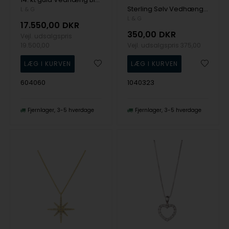
Sterling Sølv Vedhæng Hjerte fra Lotte & Gitte
L & G
L & G
17.550,00
DKR
350,00
DKR
Vejl. udsalgspris
19.500,00
Vejl. udsalgspris
375,00
604060
1040323
Fjernlager
3-5 hverdage
Fjernlager
3-5 hverdage