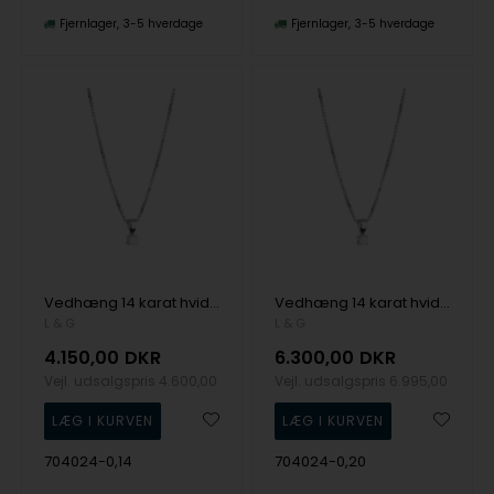
Fjernlager
3-5 hverdage
Fjernlager
3-5 hverdage
Vedhæng 14 karat hvidguld 4 greb 0,14 W/SI m/sølvforgyldt kæde, fra L&G
Vedhæng 14 karat hvidguld 4 greb 0,20 W/SI m/sølvforgyldt kæde, fra L&G
L & G
L & G
4.150,00
DKR
6.300,00
DKR
Vejl. udsalgspris
4.600,00
Vejl. udsalgspris
6.995,00
704024-0,14
704024-0,20