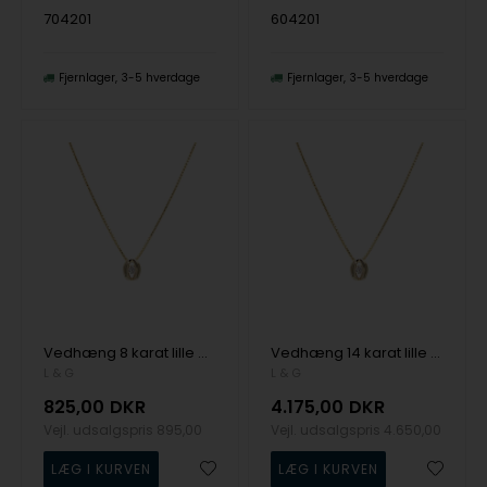
704201
604201
Fjernlager
3-5 hverdage
Fjernlager
3-5 hverdage
Vedhæng 8 karat lille oval med zirkonia med sølvforgyldt kæde, fra L&G
Vedhæng 14 karat lille oval 0,16 carat W/SI med sølv forgyldt kæde, fra L&G
L & G
L & G
825,00
DKR
4.175,00
DKR
Vejl. udsalgspris
895,00
Vejl. udsalgspris
4.650,00