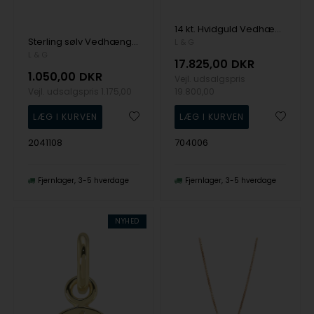
14 kt. Hvidguld Vedhæng Hjerte fra Lotte & Gitte
Sterling sølv Vedhæng Nordstjerne fra Lotte & Gitte
L & G
L & G
17.825,00
DKR
1.050,00
DKR
Vejl. udsalgspris
Vejl. udsalgspris
1.175,00
19.800,00
2041108
704006
Fjernlager
3-5 hverdage
Fjernlager
3-5 hverdage
NYHED