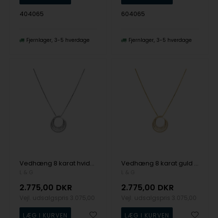
404065
604065
Fjernlager
3-5 hverdage
Fjernlager
3-5 hverdage
Vedhæng 8 karat hvidguld cirkler med zirkonia med sølvforgyldt kæde, fra L&G
Vedhæng 8 karat guld cirkler med zirkonia med sølvforgyldt kæde, fra L&G
L & G
L & G
2.775,00
DKR
2.775,00
DKR
Vejl. udsalgspris
3.075,00
Vejl. udsalgspris
3.075,00