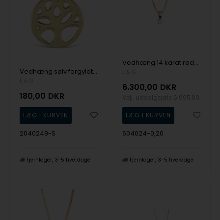
Vedhæng 14 karat rødguld 4 greb 0,20 W/SI m/sølvforgyldt kæde, fra L&G
Vedhæng sølv forgyldt livets træ min med kæde, fra L&G
L & G
L & G
6.300,00
DKR
180,00
DKR
Vejl. udsalgspris
6.995,00
2040249-S
604024-0,20
Fjernlager
3-5 hverdage
Fjernlager
3-5 hverdage