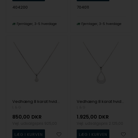
404200
704011
Fjernlager
3-5 hverdage
Fjernlager
3-5 hverdage
Vedhæng 8 karat hvidguld rund zirkonia med sølv rhodineret kæde, fra L&G
Vedhæng 8 karat hvidguld 3 dråber zirkonia med sølv rhodineret kæde, fra L&G
L & G
L & G
850,00
DKR
1.925,00
DKR
Vejl. udsalgspris
925,00
Vejl. udsalgspris
2.125,00