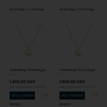
Fjernlager
3-5 hverdage
Fjernlager
3-5 hverdage
Vedhæng i 14 karat guld med rund plade og forgyldt kæde fra L&G
Vedhæng i 14 karat guld med rund plade og forgyldt kæde fra L&G
L & G
L & G
1.400,00
DKR
1.600,00
DKR
Vejl. udsalgspris
1.550,00
Vejl. udsalgspris
1.775,00
604216
604214