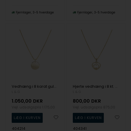
Fjernlager
3-5 hverdage
Fjernlager
3-5 hverdage
Vedhæng i 8 karat guld med rund plade og forgyldt kæde fra L&G
Hjerte vedhæng i 8 kt. guld med zirkonia med forgyldt kæde fra L&G
L & G
L & G
1.050,00
DKR
800,00
DKR
Vejl. udsalgspris
1.175,00
Vejl. udsalgspris
875,00
404214
404341