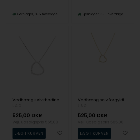
Fjernlager
3-5 hverdage
Fjernlager
3-5 hverdage
Vedhæng sølv rhodineret stort hjerte zirkonia med kæde, fra L&G
Vedhæng sølv forgyldt hjerte stor zirkonia med kæde, fra L&G
L & G
L & G
525,00
DKR
525,00
DKR
Vejl. udsalgspris
565,00
Vejl. udsalgspris
565,00