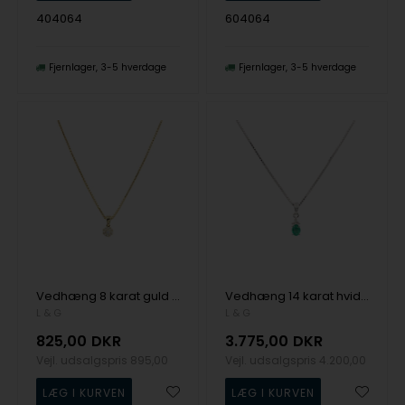
404064
604064
Fjernlager
3-5 hverdage
Fjernlager
3-5 hverdage
Vedhæng 8 karat guld roset zirkonia med sølv forgyldt kæde, fra L&G
Vedhæng 14 karat hvidguld smaragd med 0,03ct W/SI med sølv forgyldt kæde, fra L&G
L & G
L & G
825,00
DKR
3.775,00
DKR
Vejl. udsalgspris
895,00
Vejl. udsalgspris
4.200,00