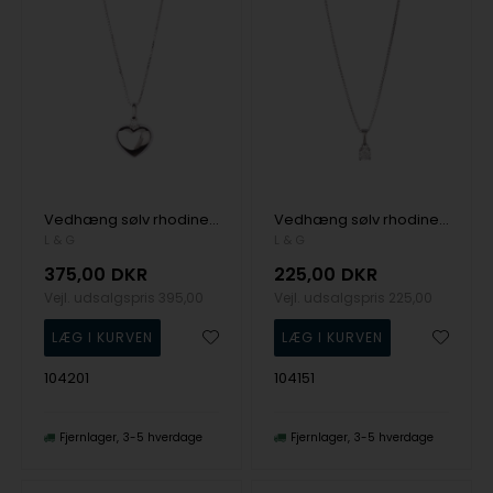
Vedhæng sølv rhodineret buttet hjerte med kæde, fra L&G
Vedhæng sølv rhodineret 4 greb zirkonia med kæde, fra L&G
L & G
L & G
375,00
DKR
225,00
DKR
Vejl. udsalgspris
395,00
Vejl. udsalgspris
225,00
104201
104151
Fjernlager
3-5 hverdage
Fjernlager
3-5 hverdage