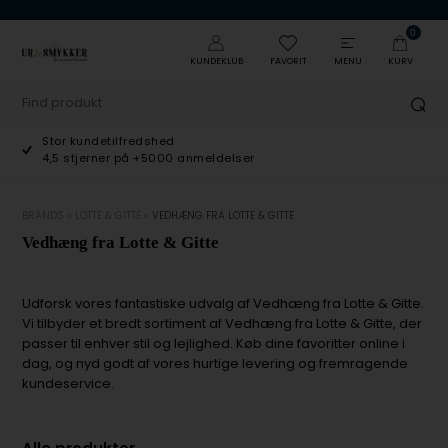
0
KUNDEKLUB
FAVORIT
MENU
KURV
Stor kundetilfredshed
4,5 stjerner på +5000 anmeldelser
BRANDS
»
LOTTE & GITTE
»
VEDHÆNG FRA LOTTE & GITTE
Vedhæng fra Lotte & Gitte
Udforsk vores fantastiske udvalg af Vedhæng fra Lotte & Gitte.
Vi tilbyder et bredt sortiment af Vedhæng fra Lotte & Gitte, der
passer til enhver stil og lejlighed. Køb dine favoritter online i
dag, og nyd godt af vores hurtige levering og fremragende
kundeservice.