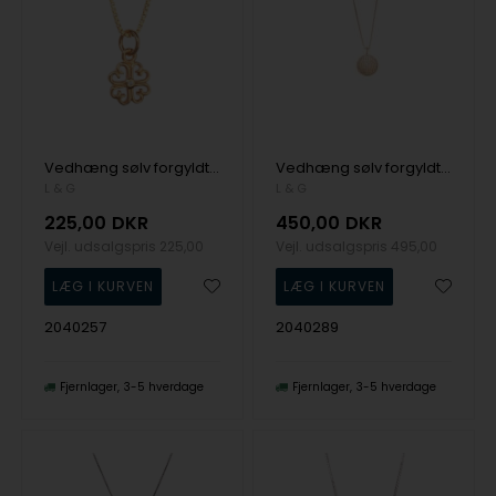
Vedhæng sølv forgyldt gennembrudt firkløver med kæde, fra L&G
Vedhæng sølv forgyldt hulkilet zirkonia med kæde, fra L&G
L & G
L & G
225,00
DKR
450,00
DKR
Vejl. udsalgspris
225,00
Vejl. udsalgspris
495,00
2040257
2040289
Fjernlager
3-5 hverdage
Fjernlager
3-5 hverdage