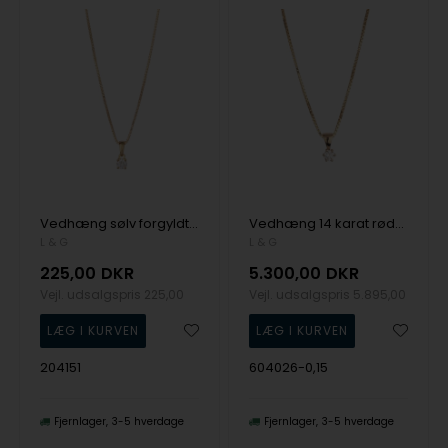
Vedhæng sølv forgyldt 4 greb zirkonia med kæde, fra L&G
Vedhæng 14 karat rødguld 6 greb 0,15 W/SI med sølv forgyldt kæde, fra L&G
L & G
L & G
225,00
DKR
5.300,00
DKR
Vejl. udsalgspris
225,00
Vejl. udsalgspris
5.895,00
204151
604026-0,15
Fjernlager
3-5 hverdage
Fjernlager
3-5 hverdage