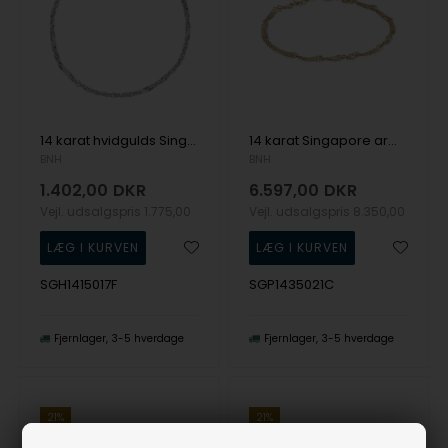
14 karat hvidgulds Singapore armbånd, 1,5 mm bred og længde 17 cm
14 karat Singapore armbånd, 3,5 mm bred og længde 21 cm
BNH
BNH
1.402,00
DKR
6.597,00
DKR
Vejl. udsalgspris
1.775,00
Vejl. udsalgspris
8.350,00
SGH1415017F
SGP1435021C
Fjernlager
3-5 hverdage
Fjernlager
3-5 hverdage
21%
21%