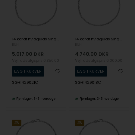
14 karat hvidgulds Singapore armbånd, 2,9 mm bred og længde 21 cm
14 karat hvidgulds Singapore armbånd, 2,9 mm bred og længde 18,5 cm
BNH
BNH
5.017,00
DKR
4.740,00
DKR
Vejl. udsalgspris
6.350,00
Vejl. udsalgspris
6.000,00
SGH1429021C
SGH1429018C
Fjernlager
3-5 hverdage
Fjernlager
3-5 hverdage
21%
21%