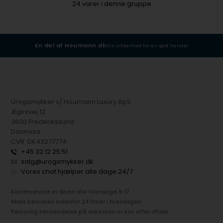
24
varer i denne gruppe
En del af Houmann.dk
Din sikkerhed for en god handel
Urogsmykker v/ Houmann Luxury ApS
Ægirsvej 12
3600 Frederikssund
Danmark
CVR: DK43277774
+45 32 12 25 51
salg@urogsmykker.dk
Vores chat hjælper alle dage 24/7
Kundeservice er åben alle hverdage 9-17.
Mails besvares indenfor 24 timer i hverdagen.
Personlig henvendelse på adressen er kun efter aftale.