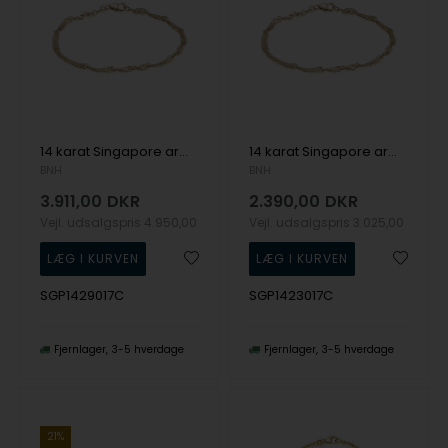
14 karat Singapore armbånd, 2,9 mm bred og længde 17 cm
14 karat Singapore armbånd, 2,3 mm bred og længde 17 cm
BNH
BNH
3.911,00
DKR
2.390,00
DKR
Vejl. udsalgspris
4.950,00
Vejl. udsalgspris
3.025,00
SGP1429017C
SGP1423017C
Fjernlager
3-5 hverdage
Fjernlager
3-5 hverdage
21%