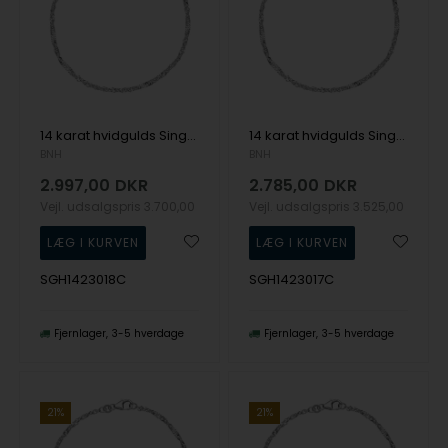
14 karat hvidgulds Singapore armbånd, 2,3 mm bred og længde 18,5 cm
14 karat hvidgulds Singapore armbånd, 2,3 mm bred og længde 17 cm
BNH
BNH
2.997,00
DKR
2.785,00
DKR
Vejl. udsalgspris
3.700,00
Vejl. udsalgspris
3.525,00
SGH1423018C
SGH1423017C
Fjernlager
3-5 hverdage
Fjernlager
3-5 hverdage
21%
21%