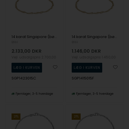
14 karat Singapore (børne) armbånd, 2,3 mm bred og længde 15 cm
14 karat Singapore (børne) armbånd, 1,5 mm bred og længde 15 cm
BNH
BNH
2.133,00
DKR
1.146,00
DKR
Vejl. udsalgspris
2.700,00
Vejl. udsalgspris
1.450,00
SGP1423015C
SGP1415015F
Fjernlager
3-5 hverdage
Fjernlager
3-5 hverdage
21%
21%