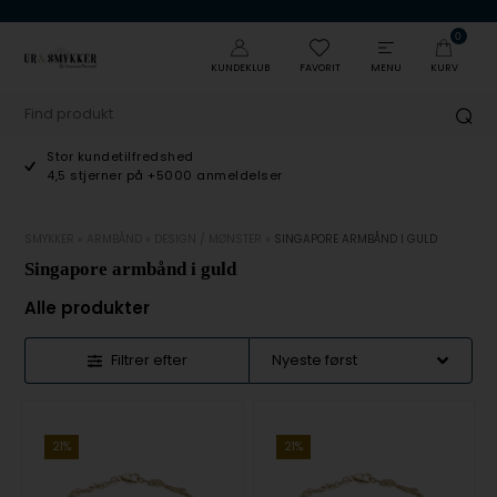
0
KUNDEKLUB
FAVORIT
MENU
KURV
Stor kundetilfredshed
4,5 stjerner på +5000 anmeldelser
SMYKKER
»
ARMBÅND
»
DESIGN / MØNSTER
»
SINGAPORE ARMBÅND I GULD
Singapore armbånd i guld
Alle produkter
Filtrer efter
21%
21%