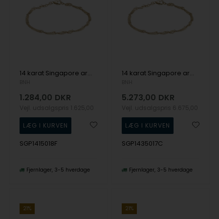
14 karat Singapore armbånd, 1,5 mm bred og længde 18,5 cm
14 karat Singapore armbånd, 3,5 mm bred og længde 17 cm
BNH
BNH
1.284,00
DKR
5.273,00
DKR
Vejl. udsalgspris
1.625,00
Vejl. udsalgspris
6.675,00
SGP1415018F
SGP1435017C
Fjernlager
3-5 hverdage
Fjernlager
3-5 hverdage
21%
21%