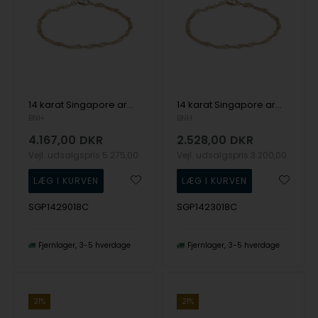
14 karat Singapore armbånd, 2,9 mm bred og længde 18,5 cm
14 karat Singapore armbånd, 2,3 mm bred og længde 18,5 cm
BNH
BNH
4.167,00
DKR
2.528,00
DKR
Vejl. udsalgspris
5.275,00
Vejl. udsalgspris
3.200,00
SGP1429018C
SGP1423018C
Fjernlager
3-5 hverdage
Fjernlager
3-5 hverdage
21%
21%