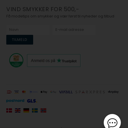
VIND SMYKKER FOR 500,-
Få modetips om smykker og vær først til nyheder og tilbud