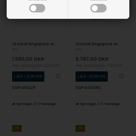
14 karat Singapore armbånd, 1,5 mm bred og længde 21 cm
14 karat Singapore armbånd, 3,5 mm bred og længde 18,5 cm
BNH
BNH
1.580,00
DKR
5.787,00
DKR
Vejl. udsalgspris
2.000,00
Vejl. udsalgspris
7.325,00
SGP1415021F
SGP1435018C
Fjernlager
3-5 hverdage
Fjernlager
3-5 hverdage
21%
21%