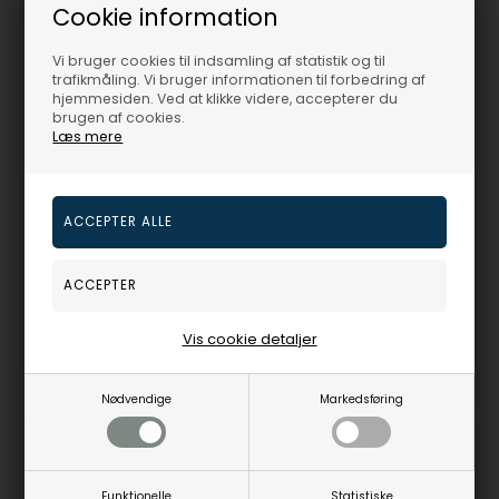
Cookie information
Vi bruger cookies til indsamling af statistik og til
trafikmåling. Vi bruger informationen til forbedring af
hjemmesiden. Ved at klikke videre, accepterer du
brugen af cookies.
Læs mere
14 karat Singapore armbånd, 2,9 mm bred og længde 21 cm
14 karat Singapore armbånd, 2,3 mm bred og længde 21 cm
BNH
BNH
4.859,00
DKR
2.824,00
DKR
Vejl. udsalgspris
6.150,00
Vejl. udsalgspris
3.575,00
SGP1429021C
SGP1423021C
Vis cookie detaljer
Fjernlager
3-5 hverdage
På lager
3-5 hverdage
Nødvendige
Markedsføring
21%
21%
Funktionelle
Statistiske