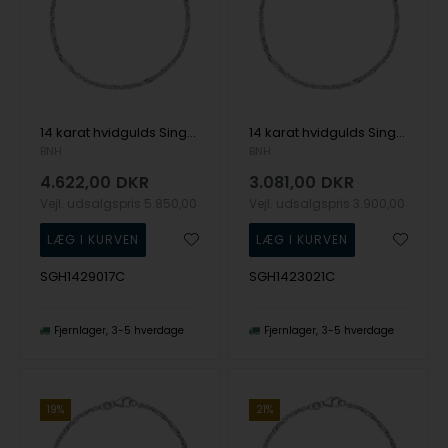
14 karat hvidgulds Singapore armbånd, 2,9 mm bred og længde 17 cm
14 karat hvidgulds Singapore armbånd, 2,3 mm bred og længde 21 cm
BNH
BNH
4.622,00
DKR
3.081,00
DKR
Vejl. udsalgspris
5.850,00
Vejl. udsalgspris
3.900,00
SGH1429017C
SGH1423021C
Fjernlager
3-5 hverdage
Fjernlager
3-5 hverdage
19%
21%