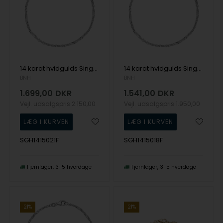
14 karat hvidgulds Singapore armbånd, 1,5 mm bred og længde 21 cm
14 karat hvidgulds Singapore armbånd, 1,5 mm bred og længde 18,5 cm
BNH
BNH
1.699,00
DKR
1.541,00
DKR
Vejl. udsalgspris
2.150,00
Vejl. udsalgspris
1.950,00
SGH1415021F
SGH1415018F
Fjernlager
3-5 hverdage
Fjernlager
3-5 hverdage
21%
21%