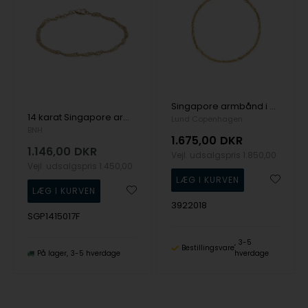
Singapore armbånd i 8 kt guld fra Lund Copenhagen
14 karat Singapore armbånd, 1,5 mm bred og længde 17 cm
Lund Copenhagen
BNH
1.675,00
DKR
1.146,00
DKR
Vejl. udsalgspris
1.850,00
Vejl. udsalgspris
1.450,00
3922018
SGP1415017F
3-5
Bestillingsvare
På lager
3-5 hverdage
hverdage