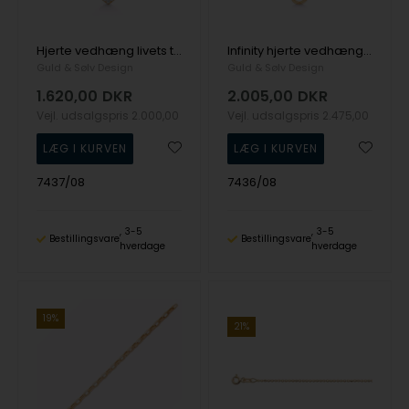
Hjerte vedhæng livets træ 8 kt. guld med zirkonia fra Guld og Sølv Design
Infinity hjerte vedhæng med kæde 8 kt. guld fra Guld og Sølv Design
Guld & Sølv Design
Guld & Sølv Design
1.620,00
DKR
2.005,00
DKR
Vejl. udsalgspris
2.000,00
Vejl. udsalgspris
2.475,00
7437/08
7436/08
3-5
3-5
Bestillingsvare
Bestillingsvare
hverdage
hverdage
19%
21%