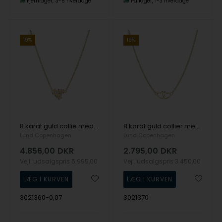
Fjernlager
3-5 hverdage
På lager
1-3 hverdage
19%
19%
8 karat guld collie med blomster og diamant fra Lund Copenhagen
8 karat guld collier med dobbelthjerte vedhæng fra Lund Copenhagen
Lund Copenhagen
Lund Copenhagen
4.856,00
DKR
2.795,00
DKR
Vejl. udsalgspris
5.995,00
Vejl. udsalgspris
3.450,00
3021360-0,07
3021370