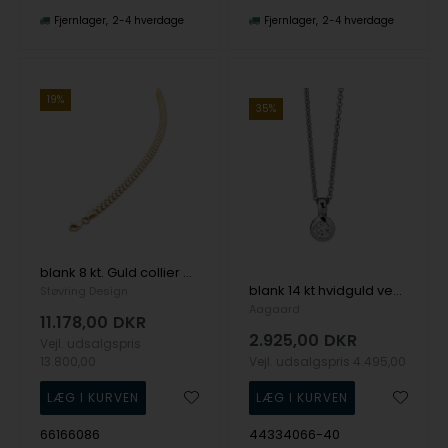
Fjernlager
2-4 hverdage
Fjernlager
2-4 hverdage
19%
35%
blank 8 kt. Guld collier med blank overflade fra Støvring Design
blank 14 kt hvidguld vedhæng med kæde diamant 0,05 ct med blank overflade fra Aagaard
Støvring Design
Aagaard
11.178,00
DKR
2.925,00
DKR
Vejl. udsalgspris
13.800,00
Vejl. udsalgspris
4.495,00
66166086
44334066-40