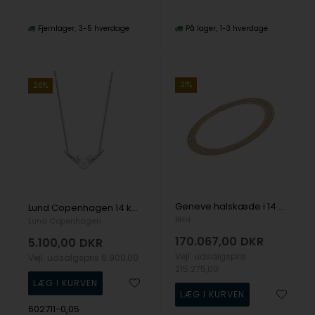
Fjernlager
3-5 hverdage
På lager
1-3 hverdage
21%
26%
Geneve halskæde i 14 karat guld, 50 cm og 2 rækker (15,0 mm)
Lund Copenhagen 14 kt hvidguld collier rhodineret, model 602711-0,05
BNH
Lund Copenhagen
170.067,00
DKR
5.100,00
DKR
Vejl. udsalgspris
Vejl. udsalgspris
6.900,00
215.275,00
602711-0,05