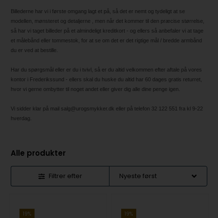
Billederne har vi i første omgang lagt et på, så det er nemt og tydeligt at se
modellen, mønsteret og detaljerne , men når det kommer til den præcise størrelse,
så har vi taget billeder på et almindeligt kreditkort - og ellers så anbefaler vi at tage
et målebånd eller tommestok, for at se om det er det rigtige mål / bredde armbånd
du er ved at bestille.
Har du spørgsmål eller er du i tvivl, så er du altid velkommen efter aftale på vores
kontor i Frederikssund - ellers skal du huske du altid har 60 dages gratis returret,
hvor vi gerne ombytter til noget andet eller giver dig alle dine penge igen.
Vi sidder klar på mail salg@urogsmykker.dk eller på telefon 32 122 551 fra kl 9-22
hverdag.
Alle produkter
Filtrer efter
19%
19%