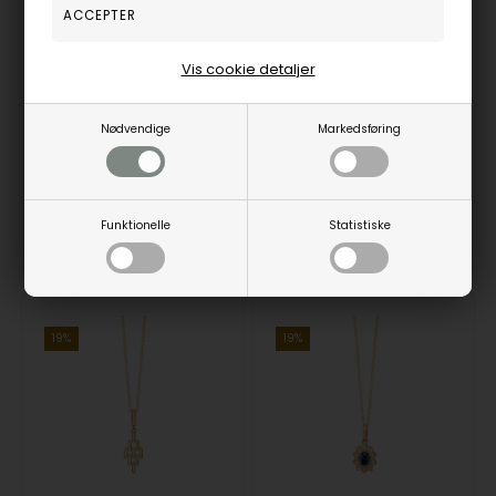
Halskæde i 8 kt guld fra Guld & Sølv Design
8 karat guld Halskæde med ferskvandsperler fra Aagaard
Guld & Sølv Design
Aagaard
5.427,00
DKR
2.426,00
DKR
Vis cookie detaljer
Vejl. udsalgspris
6.700,00
Vejl. udsalgspris
2.995,00
Nødvendige
Markedsføring
9214/08/45
1680-G8-48-45
Funktionelle
Statistiske
3-5
3-5
Bestillingsvare
Bestillingsvare
hverdage
hverdage
19%
19%