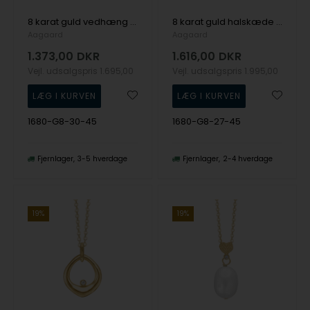
8 karat guld vedhæng med forgyldt 45 cm kæde fra Aagaard
8 karat guld halskæde med safir og diamanter fra Aagaard
Aagaard
Aagaard
1.373,00
DKR
1.616,00
DKR
Vejl. udsalgspris
1.695,00
Vejl. udsalgspris
1.995,00
1680-G8-30-45
1680-G8-27-45
Fjernlager
3-5 hverdage
Fjernlager
2-4 hverdage
19%
19%