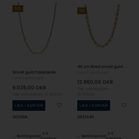
26%
19%
46 cm Bred snoet guld halskæde med mønstret overflade fra Lund Copenhagen
Snoet guld halskæde med mønstret & blank overflade fra Lund Copenhagen
Lund Copenhagen
Lund Copenhagen
12.960,00
DKR
9.025,00
DKR
Vejl. udsalgspris
Vejl. udsalgspris
12.200,00
16.000,00
3021189
3921446
3-5
3-5
Bestillingsvare
Bestillingsvare
hverdage
hverdage