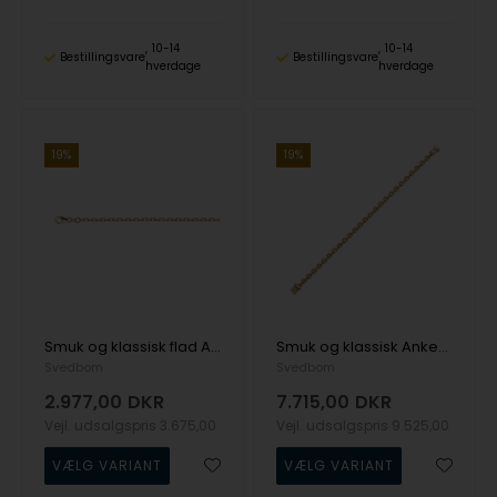
10-14
10-14
Bestillingsvare
Bestillingsvare
hverdage
hverdage
19%
19%
Smuk og klassisk flad Anker facet kæde i 18 karat guld fra Svedbom. Måler 1,2 x 1,2 mm fra Svedbom
Smuk og klassisk Anker facet kæde i 2,0 x 2,0 mm i 18 karat guld - fra 18-80 cm fra Svedbom
Svedbom
Svedbom
2.977,00
DKR
7.715,00
DKR
Vejl. udsalgspris
3.675,00
Vejl. udsalgspris
9.525,00