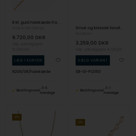
8 kt. guld halskæde fra Guld & Sølv Design
Smuk og klassisk facetteret kuglekæde i 18 karat guld fra Svedbom. Kæden er rund og har en diameter på 1,4 mm fra Svedbom
Guld & Sølv Design
Svedbom
9.720,00
DKR
3.259,00
DKR
Vejl. udsalgspris
12.000,00
Vejl. udsalgspris
4.125,00
9206/08/halskæde
SB-01-PLS150
3-5
3-7
Bestillingsvare
Bestillingsvare
hverdage
hverdage
21%
19%