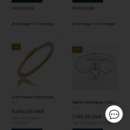
G1490245LK
G1490242LK
Fjernlager
3-5 hverdage
Fjernlager
3-5 hverdage
21%
25%
14 kt Panser Facet halskæde, 80 cm og 1,8 mm (Tråd 0,55)
Hjerte vedhæng i 8 kt hvidguld med zirkonia og sølvkæde
BNH
L & G
11.060,00
DKR
1.145,00
DKR
Vejl. udsalgspris
14.000,00
Vejl. udsalgspris
1.525,00