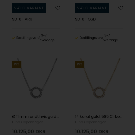
SB-01-ARR
SB-01-GSD
3-7
3-7
Bestillingsvare
Bestillingsvare
hverdage
hverdage
19%
19%
Ø 11 mm rundt hvidgulds diamant vedhæng med ialt 0,21 ct W/Si fra Lund Copenhagen
14 karat guld, 585 Cirkel collier fra Lund Copenhagen
Lund Copenhagen
Lund Copenhagen
10.125,00
DKR
10.125,00
DKR