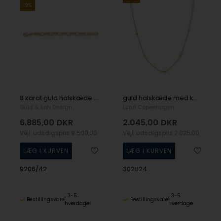
19%
8 karat guld halskæde med overflade fra Guld & Sølv design
guld halskæde med kugler og uendelighedstegn fra Lund Copenhagen
Guld & Sølv Design
Lund Copenhagen
6.885,00
DKR
2.045,00
DKR
Vejl. udsalgspris
8.500,00
Vejl. udsalgspris
2.025,00
9206/42
3021124
3-5
3-5
Bestillingsvare
Bestillingsvare
hverdage
hverdage