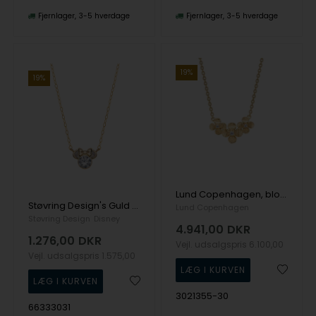
Fjernlager
3-5 hverdage
Fjernlager
3-5 hverdage
19%
19%
Lund Copenhagen, blomst og zirkonia collier i 8 kt guld
Støvring Design's Guld halskæde
Lund Copenhagen
Støvring Design
Disney
4.941,00
DKR
1.276,00
DKR
Vejl. udsalgspris
6.100,00
Vejl. udsalgspris
1.575,00
3021355-30
66333031