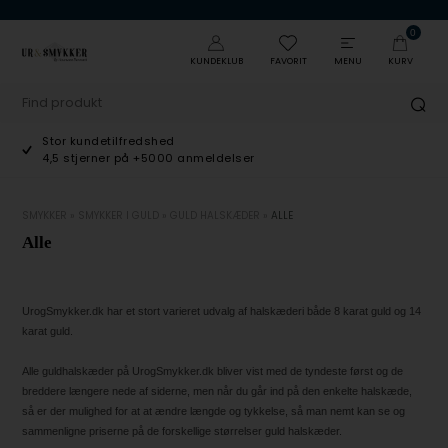
0
KUNDEKLUB
FAVORIT
MENU
KURV
Stor kundetilfredshed
4,5 stjerner på +5000 anmeldelser
SMYKKER
»
SMYKKER I GULD
»
GULD HALSKÆDER
»
ALLE
Alle
UrogSmykker.dk har et stort varieret udvalg af halskæderi både 8 karat guld og 14
karat guld.
Alle guldhalskæder på UrogSmykker.dk bliver vist med de tyndeste først og de
breddere længere nede af siderne, men når du går ind på den enkelte halskæde,
så er der mulighed for at at ændre længde og tykkelse, så man nemt kan se og
sammenligne priserne på de forskellige størrelser guld halskæder.