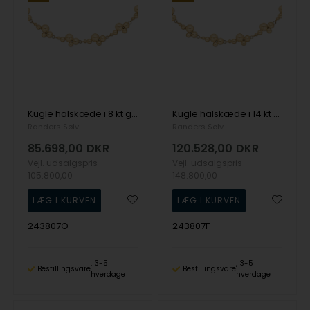
Kugle halskæde i 8 kt guld, 45 cm
Kugle halskæde i 14 kt guld, 45 cm
Randers Sølv
Randers Sølv
85.698,00
DKR
120.528,00
DKR
Vejl. udsalgspris
Vejl. udsalgspris
105.800,00
148.800,00
243807O
243807F
3-5
3-5
Bestillingsvare
Bestillingsvare
hverdage
hverdage