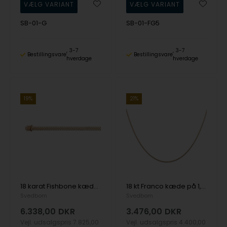
SB-01-G
SB-01-FG5
3-7
3-7
Bestillingsvare
Bestillingsvare
hverdage
hverdage
19%
21%
18 karat Fishbone kæde 4,30 x 0,80 mm fra Svedbom i flere længder
18 kt Franco kæde på 1,0 mm fra Svedbom i flere længder
Svedbom
Svedbom
6.338,00
DKR
3.476,00
DKR
Vejl. udsalgspris
7.825,00
Vejl. udsalgspris
4.400,00