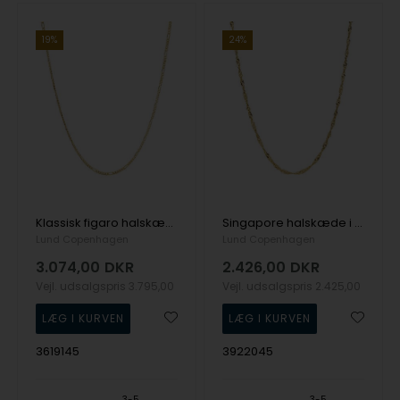
19%
24%
Klassisk figaro halskæde i 8 kt. guld fra Lund Copenhagen
Singapore halskæde i guld fra Lund Copenhagen
Lund Copenhagen
Lund Copenhagen
3.074,00
DKR
2.426,00
DKR
Vejl. udsalgspris
3.795,00
Vejl. udsalgspris
2.425,00
3619145
3922045
3-5
3-5