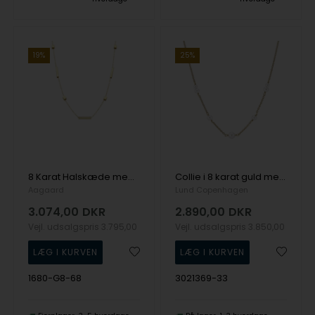
19%
25%
8 Karat Halskæde med Firkanter - Aagaard
Collie i 8 karat guld med ferskvandsperler fra Lund Copenhagen
Aagaard
Lund Copenhagen
3.074,00
DKR
2.890,00
DKR
Vejl. udsalgspris
3.795,00
Vejl. udsalgspris
3.850,00
1680-G8-68
3021369-33