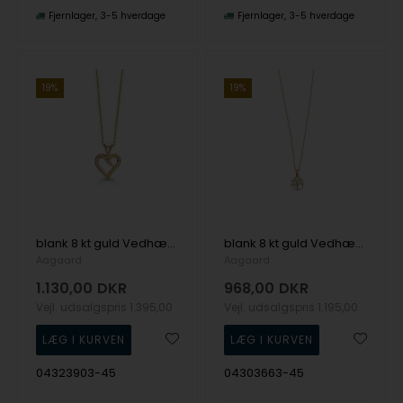
Fjernlager
3-5 hverdage
Fjernlager
3-5 hverdage
19%
19%
blank 8 kt guld Vedhæng med kæde hjerter med blank overflade fra Aagaard
blank 8 kt guld Vedhæng med kæde Livets Træ med blank overflade fra Aagaard
Aagaard
Aagaard
1.130,00
DKR
968,00
DKR
Vejl. udsalgspris
1.395,00
Vejl. udsalgspris
1.195,00
04323903-45
04303663-45