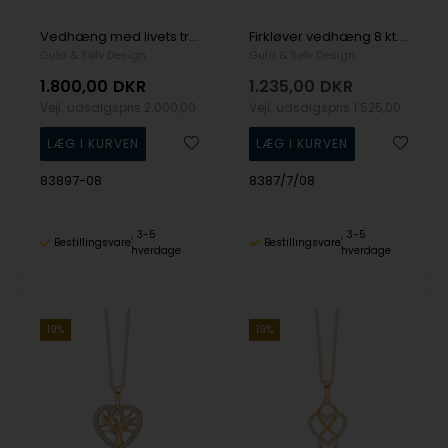
Vedhæng med livets træ 8 kt. Guld og zirkonia fra Guld og Sølv Design
Firkløver vedhæng 8 kt. guld fra Guld & Sølv Design
Guld & Sølv Design
Guld & Sølv Design
1.800,00
DKR
1.235,00
DKR
Vejl. udsalgspris
2.000,00
Vejl. udsalgspris
1.525,00
83897-08
8387/7/08
3-5
3-5
Bestillingsvare
Bestillingsvare
hverdage
hverdage
19%
19%