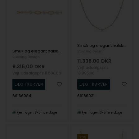
Smuk og elegant halskæde i 8 karat rødguld med perler og stave, 43 cm
Smuk og elegant halskæde i 8 karat guld med ovale led og ferskvandsperler fra Støvring Design
Støvring Design
Støvring Design
11.336,00
DKR
9.315,00
DKR
Vejl. udsalgspris
Vejl. udsalgspris
11.500,00
13.995,00
66166084
66166031
Fjernlager
3-5 hverdage
Fjernlager
3-5 hverdage
26%