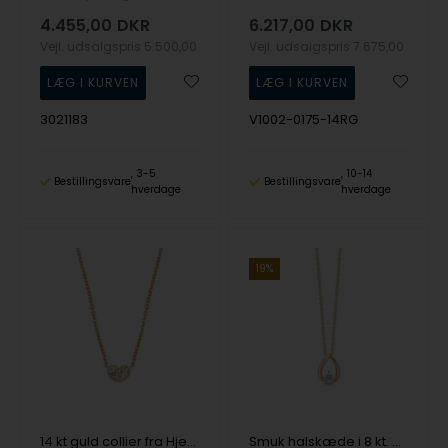
4.455,00
DKR
6.217,00
DKR
Vejl. udsalgspris
5.500,00
Vejl. udsalgspris
7.675,00
3021183
V1002-0175-14RG
3-5
10-14
Bestillingsvare
Bestillingsvare
hverdage
hverdage
19%
14 kt guld collier fra Hjerte serien med total 0,13 ct
Smuk halskæde i 8 kt. guld med zirkonia fra Guld & Sølv Design