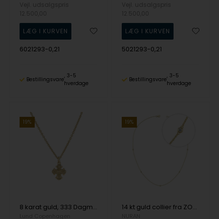
Vejl. udsalgspris
Vejl. udsalgspris
12.500,00
12.500,00
6021293-0,21
5021293-0,21
3-5
3-5
Bestillingsvare
Bestillingsvare
hverdage
hverdage
19%
19%
8 karat guld, 333 Dagmarkors vedhæng med kæde fra Lund Copenhagen
14 kt guld collier fra ZOE serien med total 0,175 ct
Lund Copenhagen
NURAN