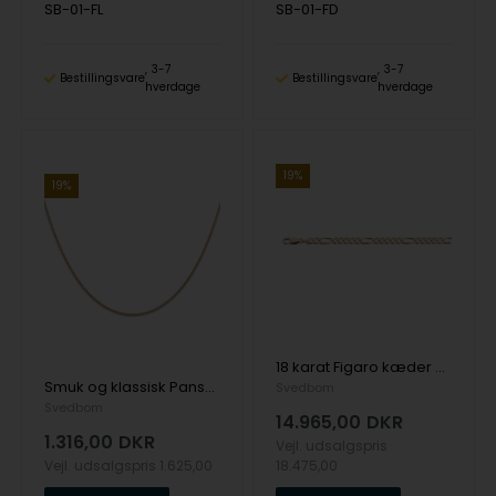
SB-01-FL
SB-01-FD
3-7
3-7
Bestillingsvare
Bestillingsvare
hverdage
hverdage
19%
19%
18 karat Figaro kæder 3,63 x 1,65 mm fra Svedbom i flere længder
Smuk og klassisk Panser kæde i 18 karat guld fra Svedbom. Måler 0,90 x 0,45 mm x 36-50 cm
Svedbom
Svedbom
14.965,00
DKR
1.316,00
DKR
Vejl. udsalgspris
Vejl. udsalgspris
1.625,00
18.475,00