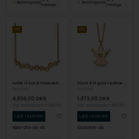
Bestillingsvare
Bestillingsvare
hverdage
hverdage
19%
19%
rustik 14 karat halskæde Stones fra Aagaard
blank 8 kt guld Vedhæng med kæde Engel med blank overflade fra Aagaard
Aagaard
Aagaard
4.856,00
DKR
1.373,00
DKR
Vejl. udsalgspris
5.995,00
Vejl. udsalgspris
1.695,00
1680-G14-09-45
04303516-45