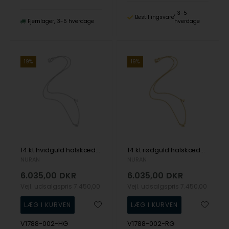
3-5
Bestillingsvare
Fjernlager
3-5 hverdage
hverdage
19%
19%
14 kt hvidguld halskæde fra Nature serien med 1 x 0,02 ct
14 kt rødguld halskæde fra Nature serien med 1 x 0,02 ct
NURAN
NURAN
6.035,00
DKR
6.035,00
DKR
Vejl. udsalgspris
7.450,00
Vejl. udsalgspris
7.450,00
V1788-002-HG
V1788-002-RG