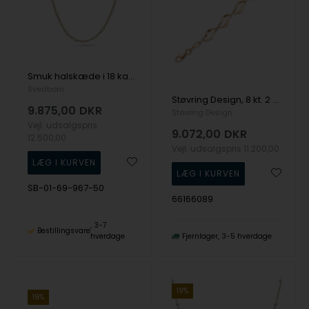
Smuk halskæde i 18 karat guld, ny smart model Anker Paperclip, 50 cm fra Svedbom
Svedbom
Støvring Design, 8 kt. 2 buet led med hul imellem, model 66166089
9.875,00
DKR
Støvring Design
Vejl. udsalgspris
9.072,00
DKR
12.500,00
Vejl. udsalgspris
11.200,00
SB-01-69-967-50
66166089
3-7
Bestillingsvare
hverdage
Fjernlager
3-5 hverdage
19%
19%