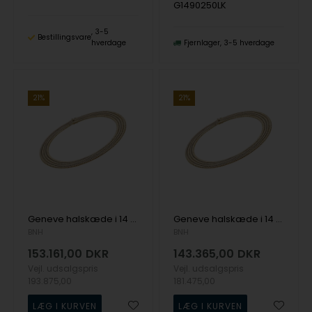
G1490250LK
3-5
Bestillingsvare
hverdage
Fjernlager
3-5 hverdage
21%
21%
Geneve halskæde i 14 karat guld, 45 cm og 2 rækker (15,0 mm)
Geneve halskæde i 14 karat guld, 42 cm og 2 rækker (15,0 mm)
BNH
BNH
153.161,00
DKR
143.365,00
DKR
Vejl. udsalgspris
Vejl. udsalgspris
193.875,00
181.475,00