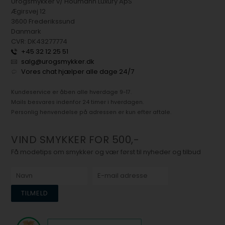
Urogsmykker v/ Houmann Luxury ApS
Ægirsvej 12
3600 Frederikssund
Danmark
CVR: DK43277774
+45 32 12 25 51
salg@urogsmykker.dk
Vores chat hjælper alle dage 24/7
Kundeservice er åben alle hverdage 9-17.
Mails besvares indenfor 24 timer i hverdagen.
Personlig henvendelse på adressen er kun efter aftale.
VIND SMYKKER FOR 500,-
Få modetips om smykker og vær først til nyheder og tilbud