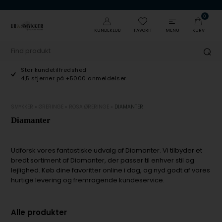
0
KUNDEKLUB
FAVORIT
MENU
KURV
Stor kundetilfredshed
4,5 stjerner på +5000 anmeldelser
SMYKKER
»
ØRERINGE
»
ROSA ØRERINGE
»
DIAMANTER
Diamanter
Udforsk vores fantastiske udvalg af Diamanter. Vi tilbyder et
bredt sortiment af Diamanter, der passer til enhver stil og
lejlighed. Køb dine favoritter online i dag, og nyd godt af vores
hurtige levering og fremragende kundeservice.
Alle produkter