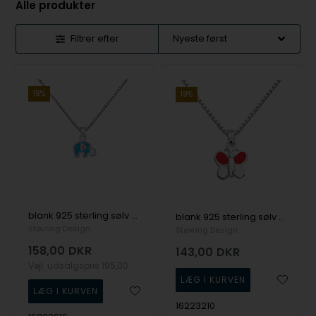
Alle produkter
Filtrer efter
19%
19%
blank 925 sterling sølv halskæde med vedhæng elefant med blank overflade fra SmykkeLine
blank 925 sterling sølv halskæde med vedhæng Sommerfugl med blank overflade fra SmykkeLine
Støvring Design
Støvring Design
158,00
DKR
143,00
DKR
Vejl. udsalgspris
195,00
16223210