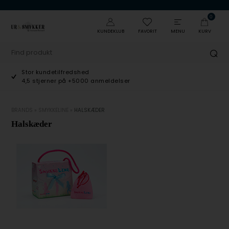
0
KUNDEKLUB
FAVORIT
MENU
KURV
Stor kundetilfredshed
4,5 stjerner på +5000 anmeldelser
BRANDS
»
SMYKKELINE
»
HALSKÆDER
Halskæder