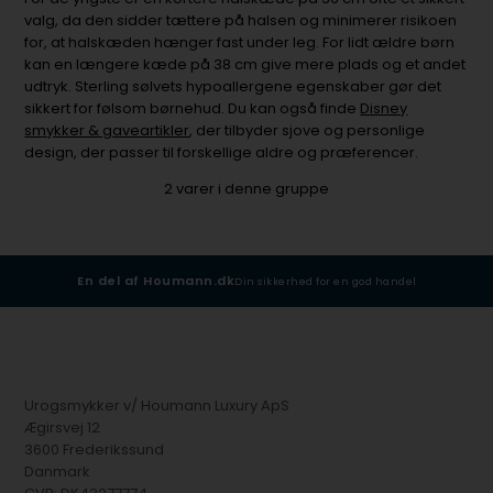
valg, da den sidder tættere på halsen og minimerer risikoen
for, at halskæden hænger fast under leg. For lidt ældre børn
kan en længere kæde på 38 cm give mere plads og et andet
udtryk. Sterling sølvets hypoallergene egenskaber gør det
sikkert for følsom børnehud. Du kan også finde
Disney
smykker & gaveartikler
, der tilbyder sjove og personlige
design, der passer til forskellige aldre og præferencer.
2
varer i denne gruppe
En del af Houmann.dk
Din sikkerhed for en god handel
Urogsmykker v/ Houmann Luxury ApS
Ægirsvej 12
3600 Frederikssund
Danmark