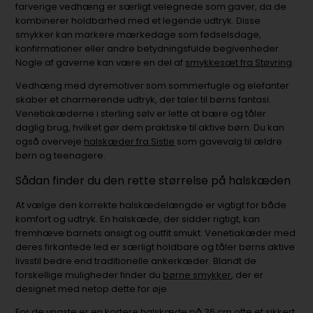
farverige vedhæng er særligt velegnede som gaver, da de
kombinerer holdbarhed med et legende udtryk. Disse
smykker kan markere mærkedage som fødselsdage,
konfirmationer eller andre betydningsfulde begivenheder.
Nogle af gaverne kan være en del af
smykkesæt fra Støvring
.
Vedhæng med dyremotiver som sommerfugle og elefanter
skaber et charmerende udtryk, der taler til børns fantasi.
Venetiakæderne i sterling sølv er lette at bære og tåler
daglig brug, hvilket gør dem praktiske til aktive børn. Du kan
også overveje
halskæder fra Sistie
som gavevalg til ældre
børn og teenagere.
Sådan finder du den rette størrelse på halskæden
At vælge den korrekte halskædelængde er vigtigt for både
komfort og udtryk. En halskæde, der sidder rigtigt, kan
fremhæve barnets ansigt og outfit smukt. Venetiakæder med
deres firkantede led er særligt holdbare og tåler børns aktive
livsstil bedre end traditionelle ankerkæder. Blandt de
forskellige muligheder finder du
børne smykker
, der er
designet med netop dette for øje.
For de yngste er en kortere halskæde på 36 cm ofte et sikkert