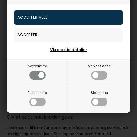
Farverige emaljedetaljer på halskæder skaber et særligt
æstetisk udtryk, der adskiller sig fra traditionelle monokrome
smykker. Emaljering er en specialiseret teknik, hvor farvede
glasmasser smeltes på metaloverfladen ved høje
temperaturer, hvilket giver holdbare og lysende farver. Når du
vælger en
halskæde
med farvedetaljer, kan disse nuancer
både fungere som diskrete accenter eller som mere
markante designelementer.
Vis cookie detaljer
Lyseblå emaljedetaljer på sterling sølv halskæder giver et
delikat og harmonisk udtryk, hvor den kølige blå tone
Nødvendige
Markedsføring
komplementerer sølvets blanke overflade. En blå halskæde
kan derfor være et oplagt valg, hvis du ønsker et smykke med
både æstetisk appel og en beroligende farvevirkning. Turkise
nuancer tilbyder en mere intens farveeffekt, der kan skabe
Funktionelle
Statistiske
kontrast til neutrale garderobefarver. Nogle af
vedhængene
fra Støvring
har netop disse farvedetaljer i emalje, fremstillet i
925 sterling sølv for optimal holdbarhed.
Giv et sødt halskæde i gave
Halskæder til børn fungerer som både smykke og symbol på
særlige øjeblikke i livet. Sterling sølv halskæder med