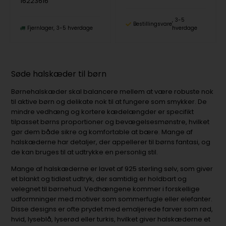
16223616
3-5
Bestillingsvare
Fjernlager
3-5 hverdage
hverdage
Søde halskæder til børn
Børnehalskæder skal balancere mellem at være robuste nok
til aktive børn og delikate nok til at fungere som smykker. De
mindre vedhæng og kortere kædelængder er specifikt
tilpasset børns proportioner og bevægelsesmønstre, hvilket
gør dem både sikre og komfortable at bære. Mange af
halskæderne har detaljer, der appellerer til børns fantasi, og
de kan bruges til at udtrykke en personlig stil.
Mange af halskæderne er lavet af 925 sterling sølv, som giver
et blankt og tidløst udtryk, der samtidig er holdbart og
velegnet til børnehud. Vedhængene kommer i forskellige
udformninger med motiver som sommerfugle eller elefanter.
Disse designs er ofte prydet med emaljerede farver som rød,
hvid, lyseblå, lyserød eller turkis, hvilket giver halskæderne et