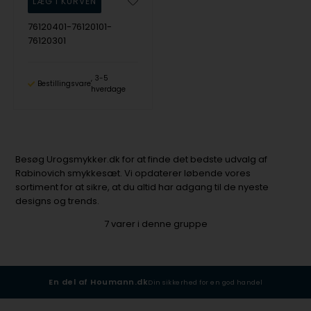
76120401-76120101-
76120301
3-5
Bestillingsvare
hverdage
Besøg Urogsmykker.dk for at finde det bedste udvalg af
Rabinovich smykkesæt. Vi opdaterer løbende vores
sortiment for at sikre, at du altid har adgang til de nyeste
designs og trends.
7
varer i denne gruppe
En del af Houmann.dk
Din sikkerhed for en god handel