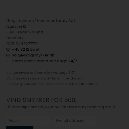
Urogsmykker v/ Houmann Luxury ApS
Ægirsvej 12
3600 Frederikssund
Danmark
CVR: DK43277774
+45 32 12 25 51
salg@urogsmykker.dk
Vores chat hjælper alle dage 24/7
Kundeservice er åben alle hverdage 9-17.
Mails besvares indenfor 24 timer i hverdagen.
Personlig henvendelse på adressen er kun efter aftale.
VIND SMYKKER FOR 500,-
Få modetips om smykker og vær først til nyheder og tilbud