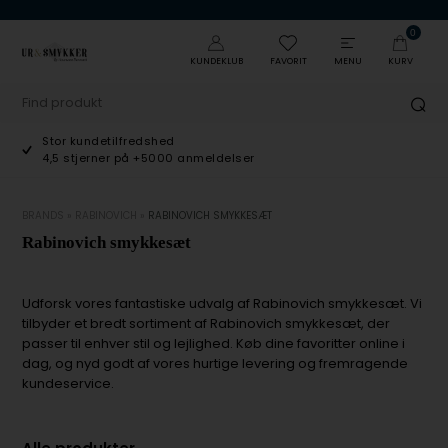
0
KUNDEKLUB
FAVORIT
MENU
KURV
Stor kundetilfredshed
4,5 stjerner på +5000 anmeldelser
BRANDS
»
RABINOVICH
»
RABINOVICH SMYKKESÆT
Rabinovich smykkesæt
Udforsk vores fantastiske udvalg af Rabinovich smykkesæt. Vi
tilbyder et bredt sortiment af Rabinovich smykkesæt, der
passer til enhver stil og lejlighed. Køb dine favoritter online i
dag, og nyd godt af vores hurtige levering og fremragende
kundeservice.