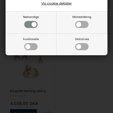
Vis cookie detaljer
75416153-75416453-
75720100-75720500
75416353
Nødvendige
Markedsføring
3-5
3-5
Bestillingsvare
Bestillingsvare
hverdage
hverdage
Funktionelle
Statistiske
19%
forgyldt sterling sølv smykkesæt Autumn Bloom med overflade fra Rabinovich
Rabinovich
4.038,00
DKR