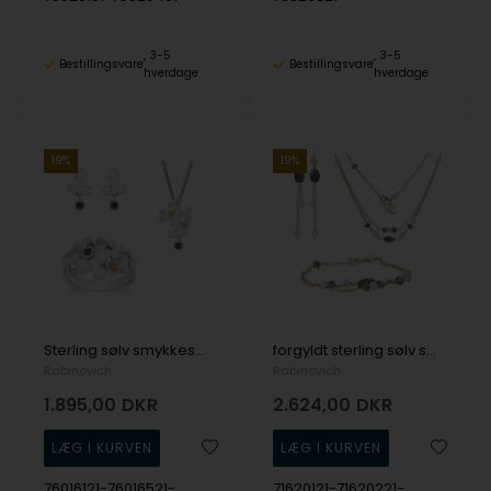
3-5
3-5
Bestillingsvare
Bestillingsvare
hverdage
hverdage
19%
19%
Sterling sølv smykkesæt Trio med overflade fra Rabinovich
forgyldt sterling sølv smykkesæt Soft Spot med overflade fra Rabinovich
Rabinovich
Rabinovich
1.895,00
DKR
2.624,00
DKR
76016121-76016521-
71620121-71620221-