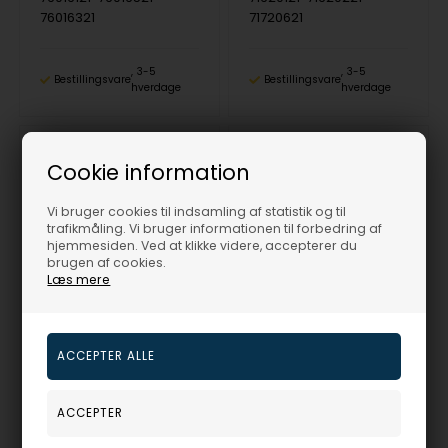
76016321
71720621
3-5
3-5
Bestillingsvare
Bestillingsvare
hverdage
hverdage
Cookie information
19%
19%
Vi bruger cookies til indsamling af statistik og til
trafikmåling. Vi bruger informationen til forbedring af
hjemmesiden. Ved at klikke videre, accepterer du
brugen af cookies.
Læs mere
Sterling sølv smykkesæt Delight med overflade fra Rabinovich
forgyldt sterling sølv smykkesæt Dancing Drops med overflade fra Rabinovich
Rabinovich
Rabinovich
3.066,00
DKR
1.855,00
DKR