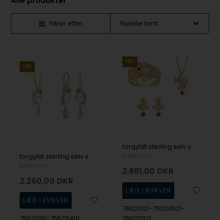
Alle produkter
Filtrer efter
19%
19%
forgyldt sterling sølv smykkesæt Trio med overflade fra Rabinovich
forgyldt sterling sølv smykkesæt Optimism med overflade fra Rabinovich
Rabinovich
Rabinovich
2.661,00
DKR
2.260,00
DKR
76020121-76020521-
75520101-75520401
76020321