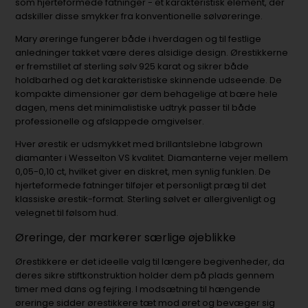
som hjerteformede fatninger - et karakteristisk element, der
adskiller disse smykker fra konventionelle sølvøreringe.
Mary øreringe fungerer både i hverdagen og til festlige
anledninger takket være deres alsidige design. Ørestikkerne
er fremstillet af sterling sølv 925 karat og sikrer både
holdbarhed og det karakteristiske skinnende udseende. De
kompakte dimensioner gør dem behagelige at bære hele
dagen, mens det minimalistiske udtryk passer til både
professionelle og afslappede omgivelser.
Hver ørestik er udsmykket med brillantslebne labgrown
diamanter i Wesselton VS kvalitet. Diamanterne vejer mellem
0,05-0,10 ct, hvilket giver en diskret, men synlig funklen. De
hjerteformede fatninger tilføjer et personligt præg til det
klassiske ørestik-format. Sterling sølvet er allergivenligt og
velegnet til følsom hud.
Øreringe, der markerer særlige øjeblikke
Ørestikkere er det ideelle valg til længere begivenheder, da
deres sikre stiftkonstruktion holder dem på plads gennem
timer med dans og fejring. I modsætning til hængende
øreringe sidder ørestikkere tæt mod øret og bevæger sig