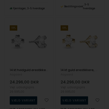
3-5
Bestillingsvare
Fjernlager
3-5 hverdage
hverdage
19%
19%
14 kt hvidguld ørestikkere, Mary serien by Aagaard med ialt 2,00 ct labgrown diamanter
14 kt guld ørestikkere, Mary serien by Aagaard med ialt 2,00 ct labgrown diamanter
Aagaard
Aagaard
24.296,00
DKR
24.296,00
DKR
Vejl. udsalgspris
Vejl. udsalgspris
29.995,00
29.995,00