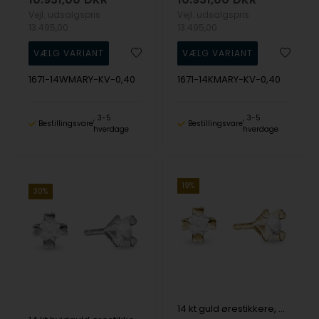
Vejl. udsalgspris
Vejl. udsalgspris
13.495,00
13.495,00
1671-14WMARY-KV-0,40
1671-14KMARY-KV-0,40
3-5
3-5
Bestillingsvare
Bestillingsvare
hverdage
hverdage
19%
30%
14 kt guld ørestikkere, Mary serien by Aagaard med ialt 0,25 ct labgrown diamanter