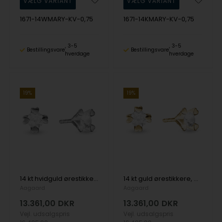
1671-14WMARY-KV-0,75
1671-14KMARY-KV-0,75
3-5
3-5
Bestillingsvare
Bestillingsvare
hverdage
hverdage
19%
19%
14 kt hvidguld ørestikkere, Mary serien by Aagaard med ialt 1,00 ct labgrown diamanter
14 kt guld ørestikkere, Mary serien by Aagaard med ialt 1,00 ct labgrown diamanter
Aagaard
Aagaard
13.361,00
DKR
13.361,00
DKR
Vejl. udsalgspris
Vejl. udsalgspris