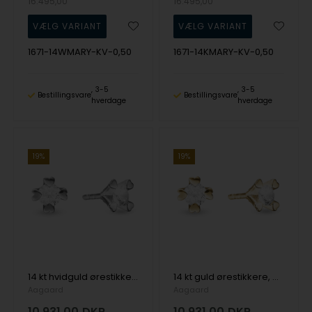
16.495,00
16.495,00
1671-14WMARY-KV-0,50
1671-14KMARY-KV-0,50
3-5
3-5
Bestillingsvare
Bestillingsvare
hverdage
hverdage
19%
19%
14 kt hvidguld ørestikkere, Mary serien by Aagaard med ialt 0,80 ct labgrown diamanter
14 kt guld ørestikkere, Mary serien by Aagaard med ialt 0,80 ct labgrown diamanter
Aagaard
Aagaard
10.931,00
DKR
10.931,00
DKR