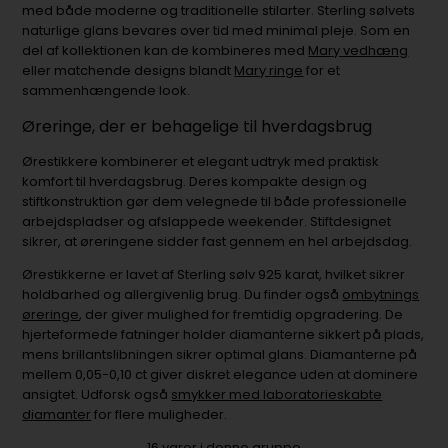
med både moderne og traditionelle stilarter. Sterling sølvets
naturlige glans bevares over tid med minimal pleje. Som en
del af kollektionen kan de kombineres med
Mary vedhæng
eller matchende designs blandt
Mary ringe
for et
sammenhængende look.
Øreringe, der er behagelige til hverdagsbrug
Ørestikkere kombinerer et elegant udtryk med praktisk
komfort til hverdagsbrug. Deres kompakte design og
stiftkonstruktion gør dem velegnede til både professionelle
arbejdspladser og afslappede weekender. Stiftdesignet
sikrer, at øreringene sidder fast gennem en hel arbejdsdag.
Ørestikkerne er lavet af Sterling sølv 925 karat, hvilket sikrer
holdbarhed og allergivenlig brug. Du finder også
ombytnings
øreringe
, der giver mulighed for fremtidig opgradering. De
hjerteformede fatninger holder diamanterne sikkert på plads,
mens brillantslibningen sikrer optimal glans. Diamanterne på
mellem 0,05-0,10 ct giver diskret elegance uden at dominere
ansigtet. Udforsk også
smykker med laboratorieskabte
diamanter
for flere muligheder.
16
varer i denne gruppe