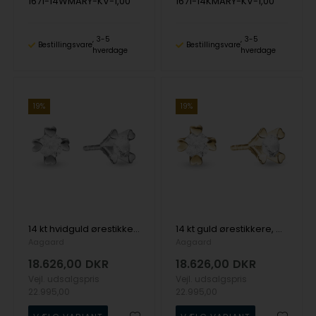
1671-14WMARY-KV-1,00
1671-14KMARY-KV-1,00
3-5
3-5
Bestillingsvare
Bestillingsvare
hverdage
hverdage
19%
19%
14 kt hvidguld ørestikkere, Mary serien by Aagaard med ialt 1,50 ct labgrown diamanter
14 kt guld ørestikkere, Mary serien by Aagaard med ialt 1,50 ct labgrown diamanter
Aagaard
Aagaard
18.626,00
DKR
18.626,00
DKR
Vejl. udsalgspris
Vejl. udsalgspris
22.995,00
22.995,00