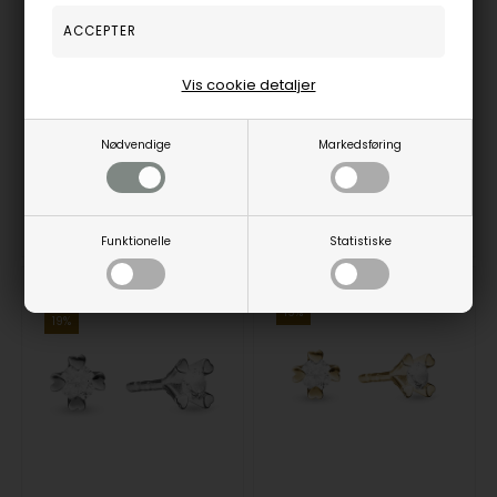
8 kt hvidguld ørestikkere, Mary serien by Aagaard med ialt 0,20 ct labgrown diamanter
8 kt guld ørestikkere, Mary serien by Aagaard med ialt 0,20 ct labgrown diamanter
Aagaard
Aagaard
5.245,00
DKR
5.245,00
DKR
Vis cookie detaljer
Vejl. udsalgspris
6.995,00
Vejl. udsalgspris
6.995,00
Nødvendige
Markedsføring
1671-8WMARY-KV-0,20
1671-8KMARY-KV-0,20
På lager
1-3 hverdage
På lager
1-3 hverdage
Funktionelle
Statistiske
19%
19%