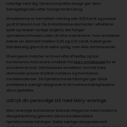
naturligt med dig. Deres kompakte design gør dem
behagelige selv efter mange timers brug.
Ørestikkerne er fremstillet i sterling sølv 925 karat og passer
godt til følsom hud. De brillantslebne diamanter reflekterer
lyset og skaber synlige lysglimt, der fanger
opmærksomheden uden at virke overdrevne. Hver ørestikker
bærer en diamant mellem 0,05 og 0,10 carat, hvilket giver
tilstrækkelig glans til at være synlig, men ikke dominerende.
Øreringene matcher en bred vifte af festtøj og kan
kombineres med andre smykker fra
Mary smykkesæt
for et
koordineret look. Det klassiske ørestikker-format med
diamanter passer til både nutidens og fremtidens
modetendenser. De hjerteformede fatninger gør disse
ørestikkere særligt velegnede til at markere kærlighedens
store øjeblikke.
Udtryk din personlige stil med Mary-øreringe
Mary øreringe kombinerer klassisk elegance med moderne
designtænkning gennem deres karakteristiske
hjerteformede fatninger. Dette særlige designelement