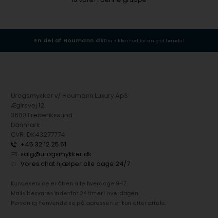
En del af Houmann.dk
Din sikkerhed for en god handel
Urogsmykker v/ Houmann Luxury ApS
Ægirsvej 12
3600 Frederikssund
Danmark
CVR: DK43277774
+45 32 12 25 51
salg@urogsmykker.dk
Vores chat hjælper alle dage 24/7
Kundeservice er åben alle hverdage 9-17.
Mails besvares indenfor 24 timer i hverdagen.
Personlig henvendelse på adressen er kun efter aftale.