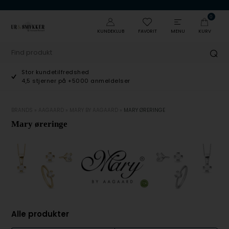
0
KUNDEKLUB
FAVORIT
MENU
KURV
Stor kundetilfredshed
4,5 stjerner på +5000 anmeldelser
BRANDS
»
AAGAARD
»
MARY BY AAGAARD
»
MARY ØRERINGE
Mary øreringe
Alle produkter