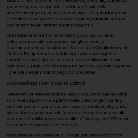
skaber en balance mellem tidløs stil og personligt udtryk, der
gør øreringene velegnede til både professionelle
sammenhænge og private anledninger. Valget af labgrown
diamanter giver optimal klarhed og glans, samtidig med at
designet forbliver diskret nok til daglig brug.
Ørestikkerne er fremstillet af Sterling sølv 925 karat, et
holdbart materiale der bevarer sin glans over tid.
Diamanterne er brillantslebne i Wesselton VS kvalitet med høj
klarhed. De hjerteformede fatninger giver øreringene et
romantisk præg, der skiller dem ud fra traditionelle runde
fatninger. Du kan udforske mere fra
Mary by Aagaard
og finde
lignende designs blandt
Aagaard ørestikker
.
Sølvøreringe til et klassisk udtryk
Sølvørestikker tilbyder klassisk elegance, der fungerer både
som hverdagssmykke og til formelle anledninger. Sterling
sølv har gennem generationer været foretrukket på grund af
sin holdbarhed og neutrale farve, der komplementerer alle
hudtoner. Ørestikkerne er fremstillet af sterling sølv 925 karat
og er ofte velegnede til følsom hud.
Ørestikkernes klassiske stud-design gør dem kompatible