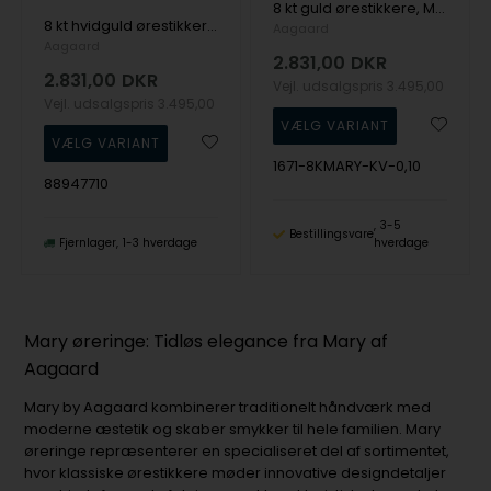
8 kt guld ørestikkere, Mary serien by Aagaard med ialt 0,20 ct labgrown diamanter
8 kt hvidguld ørestikkere, Mary serien by Aagaard med ialt 0,20 ct labgrown diamanter
Aagaard
Aagaard
2.831,00
DKR
2.831,00
DKR
Vejl. udsalgspris
3.495,00
Vejl. udsalgspris
3.495,00
1671-8KMARY-KV-0,10
88947710
3-5
Bestillingsvare
Fjernlager
1-3 hverdage
hverdage
Mary øreringe: Tidløs elegance fra Mary af
Aagaard
Mary by Aagaard kombinerer traditionelt håndværk med
moderne æstetik og skaber smykker til hele familien. Mary
øreringe repræsenterer en specialiseret del af sortimentet,
hvor klassiske ørestikkere møder innovative designdetaljer