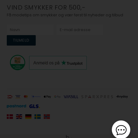
VIND SMYKKER FOR 500,-
Få modetips om smykker og vær først til nyheder og tilbud