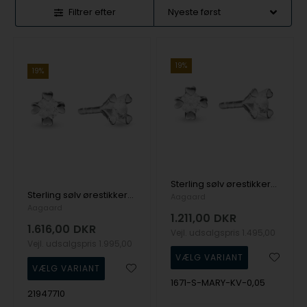
Filtrer efter
19%
19%
Sterling sølv ørestikkere, Mary serien by Aagaard med ialt 0,10 ct labgrown diamanter
Sterling sølv ørestikkere, Mary serien by Aagaard med ialt 0,20 ct labgrown diamanter
Aagaard
Aagaard
1.211,00
DKR
1.616,00
DKR
Vejl. udsalgspris
1.495,00
Vejl. udsalgspris
1.995,00
1671-S-MARY-KV-0,05
21947710