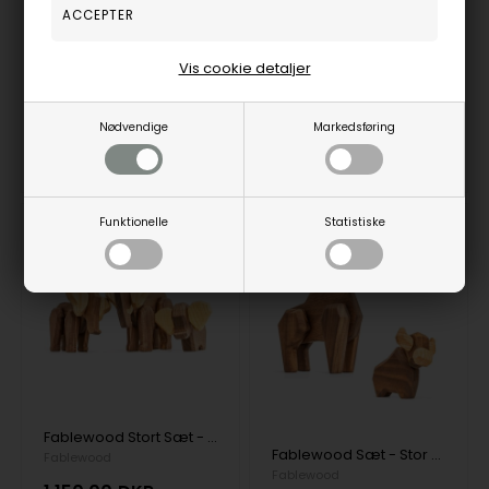
Vejl. udsalgspris
1.100,00
Vejl. udsalgspris
749,00
Vis cookie detaljer
FW1030_FW1031
FW1030_FW9006
Nødvendige
Markedsføring
3-5
3-5
Bestillingsvare
Bestillingsvare
hverdage
hverdage
Funktionelle
Statistiske
25%
Fablewood Stort Sæt - Mor Elefant, Far Elefant & Lille Elefant - Træfigur sammensat med magneter
Fablewood Sæt - Stor Tyr & lille tyr - Træfigur sammensat med magneter
Fablewood
Fablewood