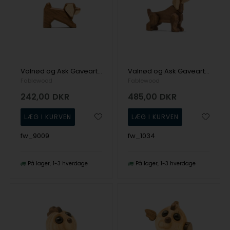
Valnød og Ask Gaveartikel fra Fablewood
Valnød og Ask Gaveartikel fra Fablewood
Fablewood
Fablewood
242,00
DKR
485,00
DKR
fw_9009
fw_1034
På lager
1-3 hverdage
På lager
1-3 hverdage