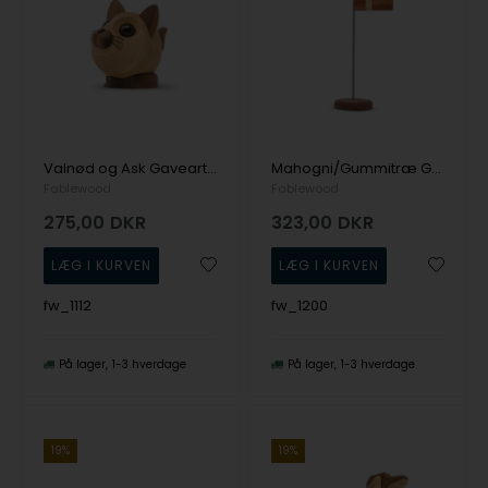
Valnød og Ask Gaveartikel Pick-Me-Up's fra Fablewood
Mahogni/Gummitræ Gaveartikel fra Fablewood
Fablewood
Fablewood
275,00
DKR
323,00
DKR
fw_1112
fw_1200
På lager
1-3 hverdage
På lager
1-3 hverdage
19%
19%