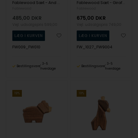
Fablewood Sæt - And og Ælling - Træfigur sammensat med magneter
Fablewood Sæt - Giraf og Unge - Træfigur sammensat med magneter
Fablewood
Fablewood
485,00
DKR
675,00
DKR
Vejl. udsalgspris
599,00
Vejl. udsalgspris
749,00
FW009_FW010
FW_1027_FW9004
3-5
3-5
Bestillingsvare
Bestillingsvare
hverdage
hverdage
19%
19%