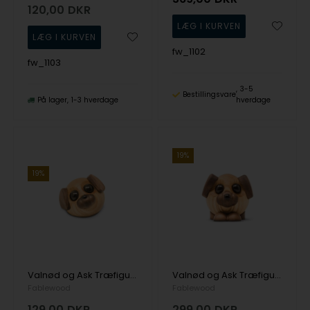
120,00
DKR
fw_1102
fw_1103
3-5
Bestillingsvare
På lager
1-3 hverdage
hverdage
19%
19%
Valnød og Ask Træfigur Pick-Me-Up's fra Fablewood
Valnød og Ask Træfigur Pick-Me-Up's fra Fablewood
Fablewood
Fablewood
129,00
DKR
299,00
DKR