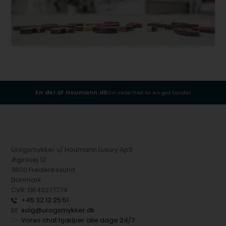
En del af Houmann.dk
Din sikkerhed for en god handel
Urogsmykker v/ Houmann Luxury ApS
Ægirsvej 12
3600 Frederikssund
Danmark
CVR: DK43277774
+45 32 12 25 51
salg@urogsmykker.dk
Vores chat hjælper alle dage 24/7