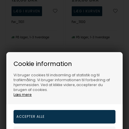
fw_1101
fw_1100
På lager
1-3 hverdage
På lager
1-3 hverdage
Cookie information
Vi bruger cookies til indsamling af statistik og til
trafikmåling. Vi bruger informationen til forbedring af
hjemmesiden. Ved at klikke videre, accepterer du
brugen af cookies.
Læs mere
Fablewood Sæt - Mor Elefant & Far Elefant - Træfigur sammensat med magneter
Fablewood Sæt - Mor Elefant, & Lille Elefant - Træfigur sammensat med magneter
Fablewood
Fablewood
995,00
DKR
675,00
DKR