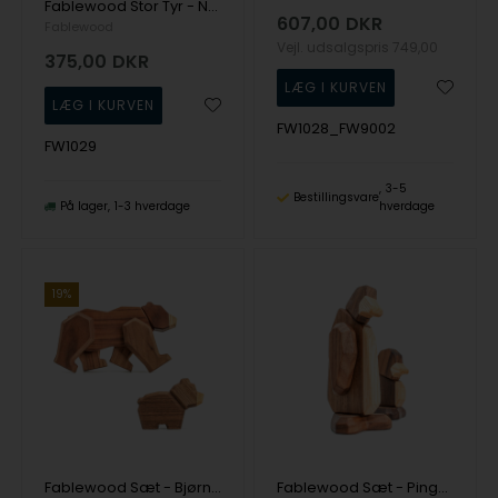
Fablewood Stor Tyr - Nobel. Stærk. Beskyttende. - Træfigur sammensat med magneter
607,00
DKR
Fablewood
Vejl. udsalgspris
749,00
375,00
DKR
FW1028_FW9002
FW1029
3-5
Bestillingsvare
På lager
1-3 hverdage
hverdage
19%
Fablewood Sæt - Bjørn og Unge - Træfigur sammensat med magneter
Fablewood Sæt - Pingvin og Unge - Træfigur sammensat med magneter