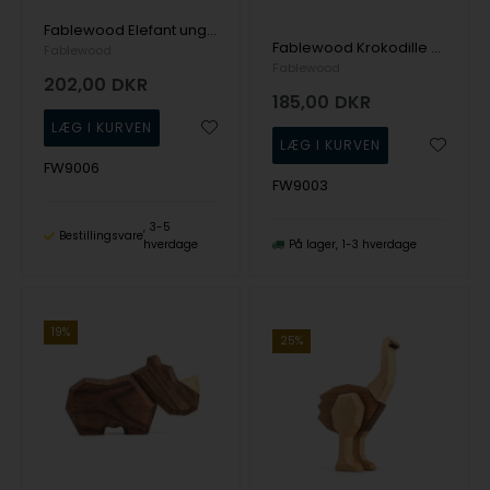
Fablewood Elefant ungen - Træ figur sammensat med magneter
Fablewood Krokodille ungen - Træ figur sammensat med magneter
Fablewood
Fablewood
202,00
DKR
185,00
DKR
FW9006
FW9003
3-5
Bestillingsvare
hverdage
På lager
1-3 hverdage
19%
25%