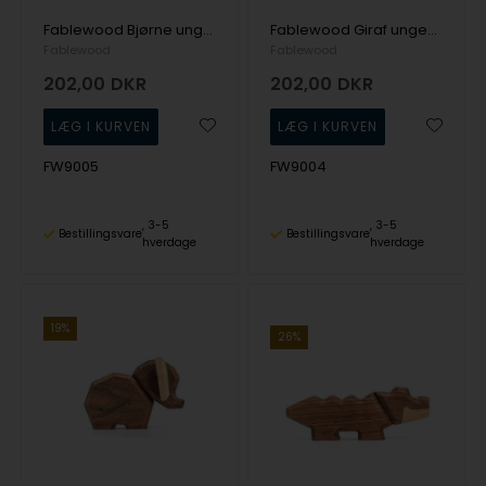
Fablewood Bjørne ungen - Træ figur sammensat med magneter
Fablewood Giraf ungen - Træ figur sammensat med magneter
Fablewood
Fablewood
202,00
DKR
202,00
DKR
FW9005
FW9004
3-5
3-5
Bestillingsvare
Bestillingsvare
hverdage
hverdage
19%
26%