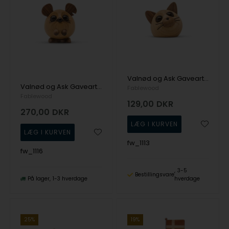
Valnød og Ask Gaveartikel Pick-Me-Up's fra Fablewood
Valnød og Ask Gaveartikel Pick-Me-Up's fra Fablewood
Fablewood
Fablewood
129,00
DKR
270,00
DKR
fw_1113
fw_1116
3-5
Bestillingsvare
På lager
1-3 hverdage
hverdage
25%
19%