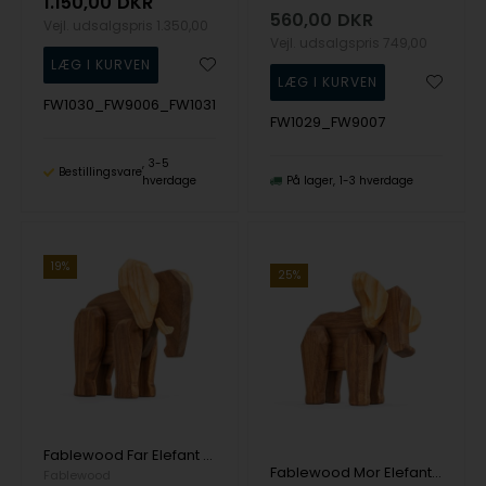
1.150,00
DKR
560,00
DKR
Vejl. udsalgspris
1.350,00
Vejl. udsalgspris
749,00
FW1030_FW9006_FW1031
FW1029_FW9007
3-5
Bestillingsvare
hverdage
På lager
1-3 hverdage
19%
25%
Fablewood Far Elefant - Gigantisk. Rolig. Magtfuld. - Træfigur sammensat med magneter
Fablewood Mor Elefant - Blid. Mægtig. Kærlig. - Træfigur sammensat med magneter
Fablewood