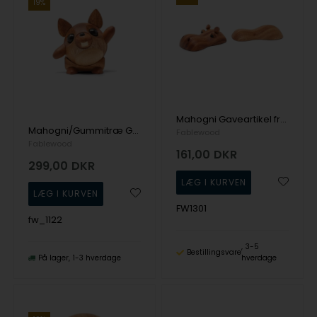
19%
Mahogni Gaveartikel fra Fablewood
Mahogni/Gummitræ Gaveartikel Pick-Me-Up's fra Fablewood
Fablewood
Fablewood
161,00
DKR
299,00
DKR
FW1301
fw_1122
3-5
Bestillingsvare
På lager
1-3 hverdage
hverdage