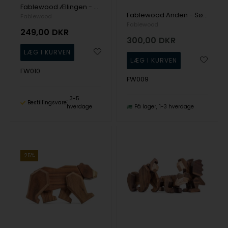
Fablewood Ællingen - Søens nuser - træfigur sammensat med magneter
Fablewood Anden - Søens Hersker - træfigur sammensat med magneter
Fablewood
Fablewood
249,00
DKR
300,00
DKR
FW010
FW009
3-5
Bestillingsvare
hverdage
På lager
1-3 hverdage
25%