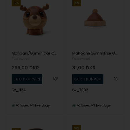
19%
19%
Mahogni/Gummitræ Gaveartikel Pick-Me-Up's fra Fablewood
Mahogni/Gummitræ Gaveartikel fra Fablewood
Fablewood
Fablewood
299,00
DKR
81,00
DKR
fw_1124
fw_7002
På lager
1-3 hverdage
På lager
1-3 hverdage
19%