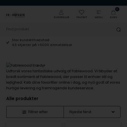
0
KUNDEKLUB
FAVORIT
MENU
KURV
Stor kundetilfredshed
4,5 stjerner på +5000 anmeldelser
Udforsk vores fantastiske udvalg af Fablewood. Vi tilbyder et
bredt sortiment af Fablewood, der passer til enhver stil og
lejlighed. Køb dine favoritter online i dag, og nyd godt af vores
hurtige levering og fremragende kundeservice.
Alle produkter
Filtrer efter