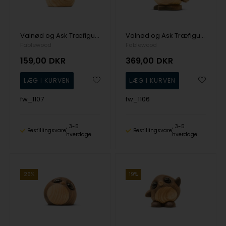
Valnød og Ask Træfigur Pick-Me-Up's fra Fablewood
Valnød og Ask Træfigur Pick-Me-Up's fra Fablewood
Fablewood
Fablewood
159,00
DKR
369,00
DKR
fw_1107
fw_1106
3-5
3-5
Bestillingsvare
Bestillingsvare
hverdage
hverdage
26%
19%