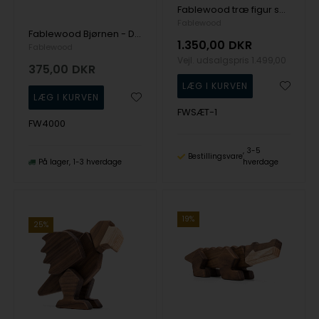
Fablewood træ figur sammensat med magneter - Træ sæt pakke - Gorilla, Krokodille og Papegøje
Fablewood
Fablewood Bjørnen - Den vise - træ figur sammensat med magneter
1.350,00
DKR
Fablewood
Vejl. udsalgspris
1.499,00
375,00
DKR
FWSÆT-1
FW4000
3-5
Bestillingsvare
På lager
1-3 hverdage
hverdage
19%
25%