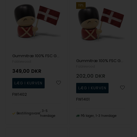
19%
Gummitræ 100% FSC Gaveartikel fra Fablewood
Gummitræ 100% FSC Gaveartikel fra Fablewood
Fablewood
Fablewood
349,00
DKR
202,00
DKR
FW1402
FW1401
3-5
Bestillingsvare
hverdage
På lager
1-3 hverdage