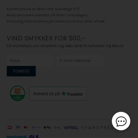
Kundeservice er åben alle hverdage 9-17.
Mails besvares indenfor 24 timer i hverdagen.
Personlig henvendelse på adressen er kun efter aftale.
VIND SMYKKER FOR 500,-
Få modetips om smykker og vær først til nyheder og tilbud