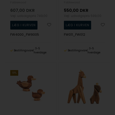
Fablewood
Fablewood
607,00
DKR
550,00
DKR
Vejl. udsalgspris
749,00
Vejl. udsalgspris
599,00
FW4000_FW9005
FW011_FW012
3-5
3-5
Bestillingsvare
Bestillingsvare
hverdage
hverdage
19%