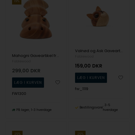
19%
Valnød og Ask Gaveartikel Pick-Me-Up's fra Fablewood
Mahogni Gaveartikel fra Fablewood
Fablewood
Fablewood
159,00
DKR
299,00
DKR
fw_1119
FW1300
3-5
Bestillingsvare
På lager
1-3 hverdage
hverdage
25%
25%