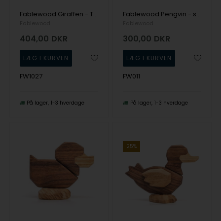
Fablewood Giraffen - Træ figur sammensat med magneter
Fablewood Pengvin - sneens tumling - træfigur sammensat med magneter
Fablewood
Fablewood
404,00
DKR
300,00
DKR
FW1027
FW011
På lager
1-3 hverdage
På lager
1-3 hverdage
25%