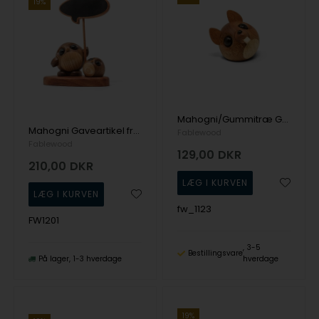
19%
Mahogni/Gummitræ Gaveartikel Pick-Me-Up's fra Fablewood
Mahogni Gaveartikel fra Fablewood
Fablewood
Fablewood
129,00
DKR
210,00
DKR
fw_1123
FW1201
3-5
Bestillingsvare
På lager
1-3 hverdage
hverdage
19%