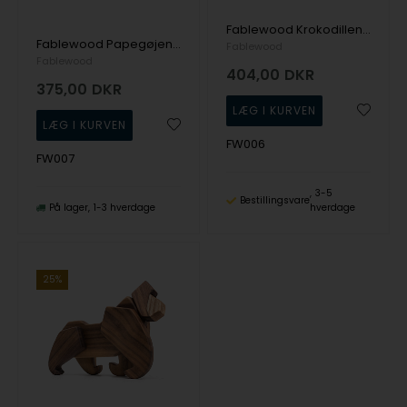
Fablewood Krokodillen - Flodens hersker - træ figur sammensat med magneter
Fablewood Papegøjen - Himlens Dronning - træfigur sammensat med magneter
Fablewood
Fablewood
404,00
DKR
375,00
DKR
FW006
FW007
3-5
Bestillingsvare
På lager
1-3 hverdage
hverdage
25%