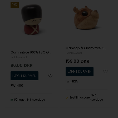
19%
Mahogni/Gummitræ Gaveartikel Pick-Me-Up's fra Fablewood
Gummitræ 100% FSC Gaveartikel fra Fablewood
Fablewood
Fablewood
159,00
DKR
96,00
DKR
fw_1125
FW1400
3-5
Bestillingsvare
På lager
1-3 hverdage
hverdage