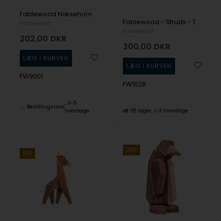
Fablewood Næsehorn ungen - Træ figur sammensat med magneter
Fablewood - Struds - Træfigur sammensat med magneter
Fablewood
Fablewood
202,00
DKR
300,00
DKR
FW9001
FW1028
3-5
Bestillingsvare
hverdage
På lager
1-3 hverdage
25%
19%