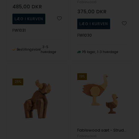
Fablewood
485,00
DKR
375,00
DKR
FW1031
FW1030
3-5
Bestillingsvare
hverdage
På lager
1-3 hverdage
19%
25%
Fablewood sæt - Struds og unge - Træfigur sammensat med magneter
Fablewood