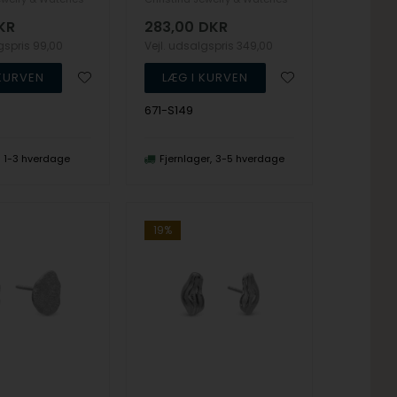
KR
283,00
DKR
lgspris
99,00
Vejl. udsalgspris
349,00
671-S149
1-3 hverdage
Fjernlager
3-5 hverdage
19%