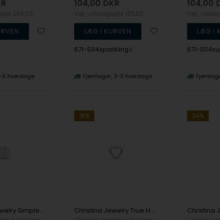
KR
104,00
DKR
104,00
spris
249,00
Vejl. udsalgspris
129,00
Vejl. udsa
671-S114sparkling l
671-S114s
-5 hverdage
Fjernlager
3-5 hverdage
Fjernlag
19%
24%
Christina Jewelry Simple Flower Ørehænger
Christina Jewelry True Heart Ørehænger
elry & Watches
Christina Jewelry & Watches
Christina J