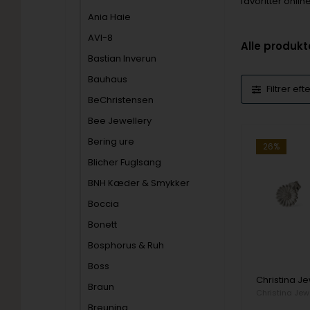
favoritter onli
Ania Haie
AVI-8
Alle produkt
Bastian Inverun
Bauhaus
Filtrer eft
BeChristensen
Bee Jewellery
Bering ure
26%
Blicher Fuglsang
BNH Kæder & Smykker
Boccia
Bonett
Bosphorus & Ruh
Boss
Braun
Christina Jew
Breuning