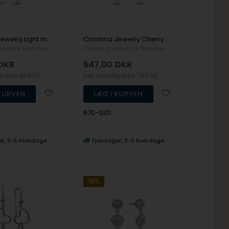
Christina Jewelry Light me up Ørehænger
Christina Jewelry Cherry tree Ørehænger
ewelry & Watches
Christina Jewelry & Watches
DKR
647,00
DKR
lgspris
449,00
Vejl. udsalgspris
799,00
670-S101
er
3-5 hverdage
Fjernlager
3-5 hverdage
19%