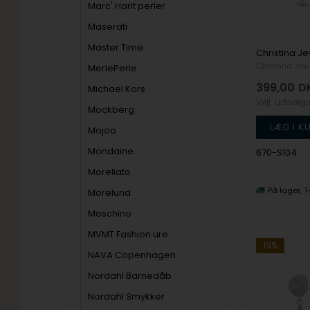
Marc' Harit perler
Maserati
Master Time
Christina Jew
MerlePerle
399,00
D
Michael Kors
Vejl. udsalg
Mockberg
Mojoo
Mondaine
670-S104
Morellato
På lager
1
Morelund
Moschino
MVMT Fashion ure
19%
NAVA Copenhagen
Nordahl Barnedåb
Nordahl Smykker