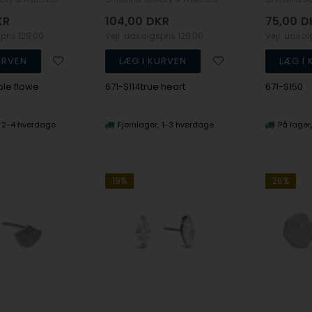
KR
104,00
DKR
75,00
D
spris
129,00
Vejl. udsalgspris
129,00
Vejl. udsa
ple flowe
671-S114true heart
671-S150
2-4 hverdage
Fjernlager
1-3 hverdage
På lager
19%
26%