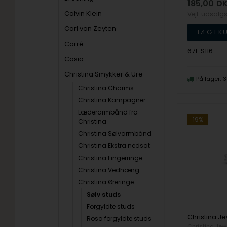
185,00
D
Calvin Klein
Vejl. udsalg
Carl von Zeyten
Carré
671-S116
Casio
Christina Smykker & Ure
På lager
3
Christina Charms
Christina Kampagner
Læderarmbånd fra
19%
Christina
Christina Sølvarmbånd
Christina Ekstra nedsat
Christina Fingerringe
Christina Vedhæng
Christina Øreringe
Sølv studs
Forgyldte studs
Rosa forgyldte studs
Christina Jew