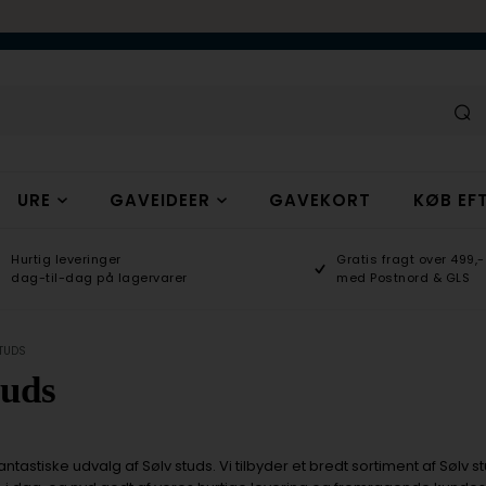
URE
GAVEIDEER
GAVEKORT
KØB EFT
Hurtig leveringer
Gratis fragt over 499,-
dag-til-dag på lagervarer
med Postnord & GLS
TUDS
tuds
ntastiske udvalg af Sølv studs. Vi tilbyder et bredt sortiment af Sølv st