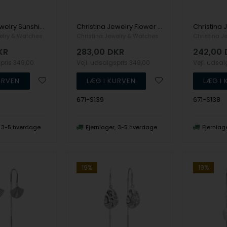
Christina Jewelry Sunshine Ørehænger
Christina Jewelry Flower Heaven Ørehænger
elry & Watches
Christina Jewelry & Watches
Christina J
KR
283,00
DKR
242,00
spris
349,00
Vejl. udsalgspris
349,00
Vejl. udsa
671-S139
671-S138
3-5 hverdage
Fjernlager
3-5 hverdage
Fjernlag
19%
19%