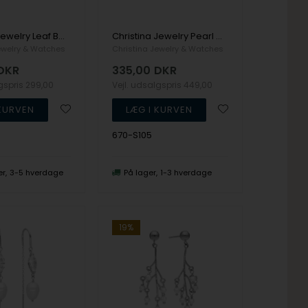
Christina Jewelry Leaf Beauty Ørehænger
Christina Jewelry Pearl mix Ørehænger
ewelry & Watches
Christina Jewelry & Watches
DKR
335,00
DKR
lgspris
299,00
Vejl. udsalgspris
449,00
670-S105
er
3-5 hverdage
På lager
1-3 hverdage
19%