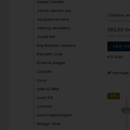
Izabel Camille
Jacob Jensen ure
Jacques Lemans
Christina Jew
Jeberg Jewellery
283,00
D
Vejl. udsalg
Joanli Nor
Kay Bojesen Jewelry
Kenneth Cole
671-S140
Kranz & Ziegler
Lacoste
Fjernlager
Lorus
Lotte & Gitte
33%
Louis XVI
Luminox
Lund Copenhagen
Mango Time