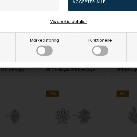
Christina Jewelry Bow Ørehænger
Christina Jewelry Pearl Cherries Ørehænger
elry & Watches
Christina Jewelry & Watches
Christina J
Vis cookie detaljer
KR
364,00
DKR
137,00
spris
349,00
Vejl. udsalgspris
449,00
Vejl. udsa
e
Markedsføring
Funktionelle
671-S143
671-S142
3-5 hverdage
Fjernlager
3-5 hverdage
Fjernlag
19%
19%