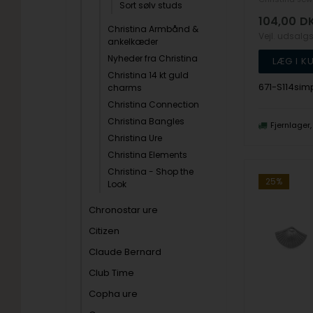
Sort sølv studs
104,00
D
Christina Armbånd &
Vejl. udsalg
ankelkæder
Nyheder fra Christina
Christina 14 kt guld
671-S114sim
charms
Christina Connection
Christina Bangles
Fjernlager
Christina Ure
Christina Elements
Christina - Shop the
25%
Look
Chronostar ure
Citizen
Claude Bernard
Club Time
Copha ure