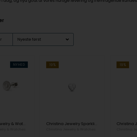
ne i dag, og nyd godt af vores hurtige levering og fremragende kundes
er
er
NYHED
19%
19%
Christina Jewelry & Watches's Marguerite - Ørestikker
Christina Jewelry Sparkling Love Ørehænger
elry & Watches
Christina Jewelry & Watches
Christina J