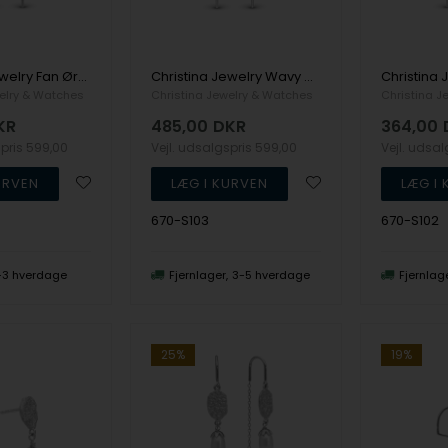
Christina Jewelry Fan Ørehænger
Christina Jewelry Wavy Ørehænger
elry & Watches
Christina Jewelry & Watches
Christina J
KR
485,00
DKR
364,00
spris
599,00
Vejl. udsalgspris
599,00
Vejl. udsa
670-S103
670-S102
-3 hverdage
Fjernlager
3-5 hverdage
Fjernlag
25%
19%