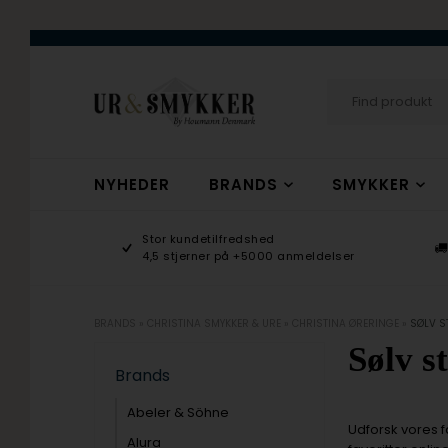
NYHEDER
BRANDS
SMYKKER
age 9-17
Stor kundetilfredshed
ogsmykker.dk
4,5 stjerner på +5000 anmeldelser
BRANDS
»
CHRISTINA SMYKKER & URE
»
CHRISTINA ØRERINGE
»
SØLV S
Sølv s
Brands
Abeler & Söhne
Udforsk vores fa
Alura