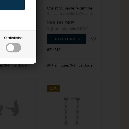
Christina Jewelry 3 leafs Ørehænger
Christina Jewelry Simple Flower Ørehænger
ewelry & Watches
Christina Jewelry & Watches
DKR
283,00
DKR
lgspris
169,00
Vejl. udsalgspris
349,00
Statistiske
671-S141
er
3-5 hverdage
Fjernlager
3-5 hverdage
25%