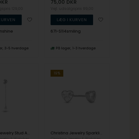
DKR
75,00
DKR
lgspris
129,00
Vejl. udsalgspris
99,00
unshine
671-S114smiling
er
3-5 hverdage
På lager
1-3 hverdage
19%
Christina Jewelry Stud Add On Ørehænger
Christina Jewelry Sparkling Love Ørehænger
ewelry & Watches
Christina Jewelry & Watches