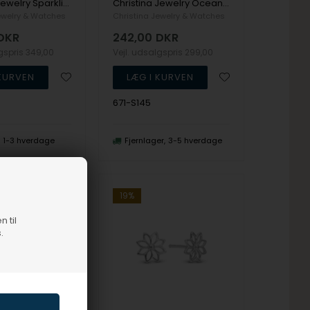
Christina Jewelry Sparkling Life Ørehænger
Christina Jewelry Ocean Spectacle Ørehænger
ewelry & Watches
Christina Jewelry & Watches
DKR
242,00
DKR
lgspris
349,00
Vejl. udsalgspris
299,00
671-S145
1-3 hverdage
Fjernlager
3-5 hverdage
19%
n til
.