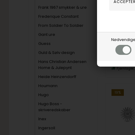
Frank 1967 smykker & ure
Christina Jew
Frederique Constant
283,00
D
From Soldier To Soldier
Vejl. udsalg
Gant ure
Nødvendig
Guess
671-S144
Guld & Sølv design
Hans Christian Andersen
Home & Julepynt
Fjernlager
Heide Heinzendorff
Houmann
19%
Hugo
Hugo Boss -
skriveredskaber
Inex
Ingersoll