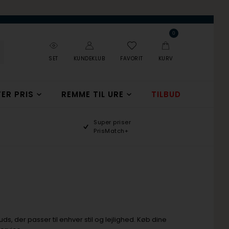
0
SET
KUNDEKLUB
FAVORIT
KURV
ER PRIS
REMME TIL URE
TILBUD
Super priser
PrisMatch+
uds, der passer til enhver stil og lejlighed. Køb dine