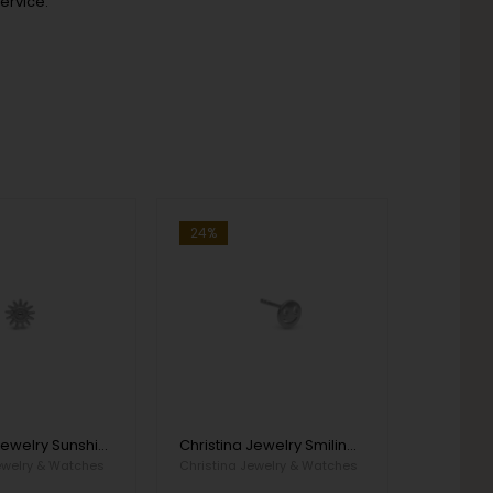
ervice.
24%
Christina Jewelry Sunshine Ørehænger
Christina Jewelry Smiling Ørehænger
ewelry & Watches
Christina Jewelry & Watches