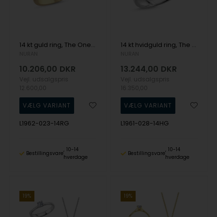
14 kt guld ring, The One Oval serien fra Nuran med ialt 0,23 ct Diamant
14 kt hvidguld ring, The One serien fra Nuran med ialt 0,28 ct Diamant
NURAN
NURAN
10.206,00
DKR
13.244,00
DKR
Vejl. udsalgspris
Vejl. udsalgspris
12.600,00
16.350,00
L1962-023-14RG
L1961-028-14HG
10-14
10-14
Bestillingsvare
Bestillingsvare
hverdage
hverdage
19%
19%