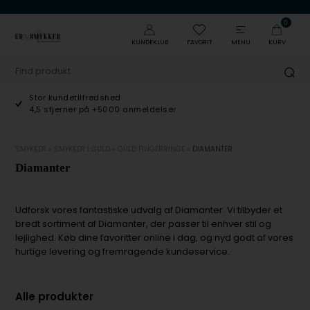
0
KUNDEKLUB
FAVORIT
MENU
KURV
Stor kundetilfredshed
4,5 stjerner på +5000 anmeldelser
SMYKKER
»
SMYKKER I GULD
»
GULD FINGERRINGE
»
DIAMANTER
Diamanter
Udforsk vores fantastiske udvalg af Diamanter. Vi tilbyder et
bredt sortiment af Diamanter, der passer til enhver stil og
lejlighed. Køb dine favoritter online i dag, og nyd godt af vores
hurtige levering og fremragende kundeservice.
Alle produkter