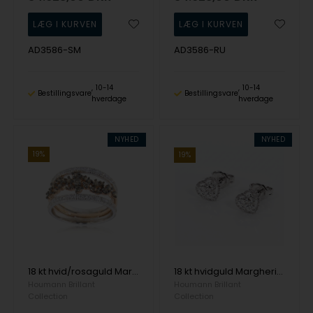
AD3586-SM
AD3586-RU
10-14
10-14
Bestillingsvare
Bestillingsvare
hverdage
hverdage
NYHED
NYHED
19%
19%
18 kt hvid/rosaguld Margherita Ring med 1,23 ct Brillant
18 kt hvidguld Margherita Øreringe med 0,63 ct Brillant
Houmann Brillant
Houmann Brillant
Collection
Collection