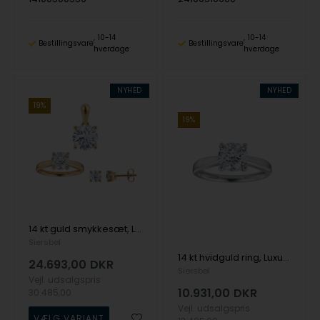
10-14
10-14
Bestillingsvare
Bestillingsvare
hverdage
hverdage
NYHED
NYHED
19%
19%
14 kt guld smykkesæt, Luxury Solitaire serien fra Siersbøl med ialt 3,00 ct Labgrown diamant
Siersbøl
14 kt hvidguld ring, Luxury Solitaire serien fra Siersbøl med ialt 1,00 ct Labgrown diamant
24.693,00
DKR
Siersbøl
Vejl. udsalgspris
10.931,00
DKR
30.485,00
Vejl. udsalgspris