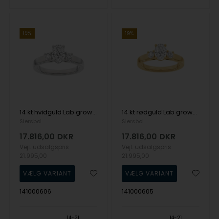
19%
19%
14 kt hvidguld Lab grown diamantring med i alt 1,33 ct, fra Siersbøl
14 kt rødguld Lab grown diamantring med i alt 1,33 ct, fra Siersbøl
Siersbøl
Siersbøl
17.816,00
DKR
17.816,00
DKR
Vejl. udsalgspris
Vejl. udsalgspris
21.995,00
21.995,00
141000606
141000605
14-21
14-21