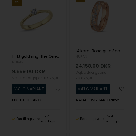
19%
14 karat Rosa guld Sparkling Damering fra Nuran
14 kt guld ring, The One serien fra Nuran med ialt 0,18 ct Diamant
NURAN
NURAN
24.158,00
DKR
9.659,00
DKR
Vejl. udsalgspris
Vejl. udsalgspris
11.925,00
29.825,00
L1961-018-14RG
A4146-025-14R-Dame
10-14
10-14
Bestillingsvare
Bestillingsvare
hverdage
hverdage