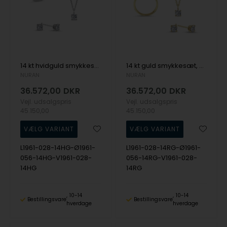
14 kt hvidguld smykkesæt, The One serien fra Nuran med ialt 1,12 ct Diamant
14 kt guld smykkesæt, The One serien fra Nuran med ialt 1,12 ct Diamant
NURAN
NURAN
36.572,00
DKR
36.572,00
DKR
Vejl. udsalgspris
Vejl. udsalgspris
45.150,00
45.150,00
L1961-028-14HG-Ø1961-
L1961-028-14RG-Ø1961-
056-14HG-V1961-028-
056-14RG-V1961-028-
14HG
14RG
10-14
10-14
Bestillingsvare
Bestillingsvare
hverdage
hverdage