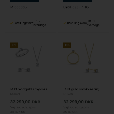
141000005
L1961-023-14HG
14-21
10-14
Bestillingsvare
Bestillingsvare
hverdage
hverdage
19%
19%
14 kt hvidguld smykkesæt, The One serien fra Nuran med ialt 0,92 ct Diamant
14 kt guld smykkesæt, The One serien fra Nuran med ialt 0,92 ct Diamant
NURAN
NURAN
32.299,00
DKR
32.299,00
DKR
Vejl. udsalgspris
Vejl. udsalgspris
39.875,00
39.875,00