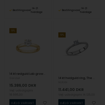
14-21
14-21
Bestillingsvare
Bestillingsvare
hverdage
hverdage
19%
19%
14 kt rødguld Lab grown diamantring med i alt 1,00 ct, fra Siersbøl
14 kt hvidguld ring, The One serien fra Nuran med ialt 0,23 ct Diamant
Siersbøl
NURAN
15.386,00
DKR
11.441,00
DKR
Vejl. udsalgspris
18.995,00
Vejl. udsalgspris
14.125,00