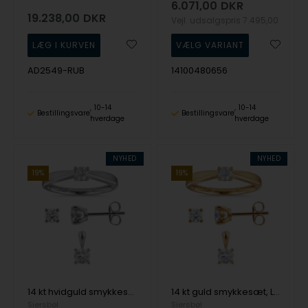
6.071,00
DKR
19.238,00
DKR
Vejl. udsalgspris
7.495,00
AD2549-RUB
14100480656
10-14
10-14
Bestillingsvare
Bestillingsvare
hverdage
hverdage
NYHED
NYHED
19%
19%
14 kt hvidguld smykkesæt, Luxury Solitaire serien fra Siersbøl med ialt 0,75 ct Labgrown diamant
14 kt guld smykkesæt, Luxury Solitaire serien fra Siersbøl med ialt 0,75 ct Labgrown diamant
Siersbøl
Siersbøl