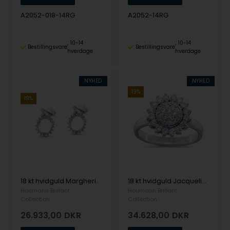
A2052-018-14RG
A2052-14RG
10-14
10-14
Bestillingsvare
Bestillingsvare
hverdage
hverdage
NYHED
NYHED
19%
19%
18 kt hvidguld Margherita Øreringe med 0,58 ct & Top Wesselton / VVS
18 kt hvidguld Jacqueline Ring med 0,68 ct & Top Wesselton / VVS
Houmann Brillant
Houmann Brillant
Collection
Collection
26.933,00
DKR
34.628,00
DKR