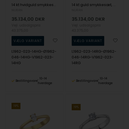
14 kt hvidguld smykkesæt, The One Oval serien fra Nuran med ialt 0,92 ct Diamant
14 kt guld smykkesæt, The One Oval serien fra Nuran med ialt 0,92 ct Diamant
NURAN
NURAN
35.134,00
DKR
35.134,00
DKR
Vejl. udsalgspris
Vejl. udsalgspris
43.375,00
43.375,00
L1962-023-14HG-Ø1962-
L1962-023-14RG-Ø1962-
046-14HG-V1962-023-
046-14RG-V1962-023-
14HG
14RG
10-14
10-14
Bestillingsvare
Bestillingsvare
hverdage
hverdage
19%
19%