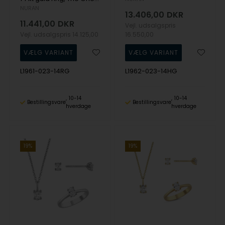
NURAN
13.406,00
DKR
11.441,00
DKR
Vejl. udsalgspris
Vejl. udsalgspris
14.125,00
16.550,00
L1961-023-14RG
L1962-023-14HG
10-14
10-14
Bestillingsvare
Bestillingsvare
hverdage
hverdage
19%
19%