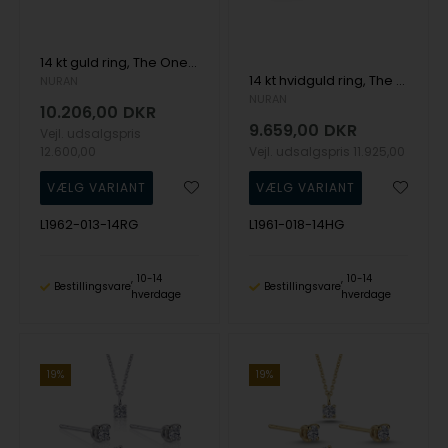
14 kt guld ring, The One Oval serien fra Nuran med ialt 0,13 ct Diamant
14 kt hvidguld ring, The One serien fra Nuran med ialt 0,18 ct Diamant
NURAN
NURAN
10.206,00
DKR
9.659,00
DKR
Vejl. udsalgspris
12.600,00
Vejl. udsalgspris
11.925,00
L1962-013-14RG
L1961-018-14HG
10-14
10-14
Bestillingsvare
Bestillingsvare
hverdage
hverdage
19%
19%