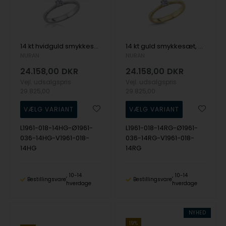
14 kt hvidguld smykkesæt, The One serien fra Nuran med ialt 0,72 ct Diamant
14 kt guld smykkesæt, The One serien fra Nuran med ialt 0,72 ct Diamant
NURAN
NURAN
24.158,00
DKR
24.158,00
DKR
Vejl. udsalgspris
Vejl. udsalgspris
29.825,00
29.825,00
L1961-018-14HG-Ø1961-
L1961-018-14RG-Ø1961-
036-14HG-V1961-018-
036-14RG-V1961-018-
14HG
14RG
10-14
10-14
Bestillingsvare
Bestillingsvare
hverdage
hverdage
NYHED
19%