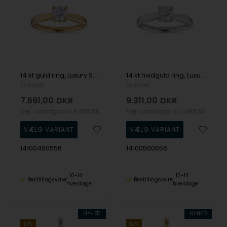
14 kt guld ring, Luxury Solitaire serien fra Siersbøl med ialt 0,50 ct Labgrown diamant
14 kt hvidguld ring, Luxury Solitaire serien fra Siersbøl med ialt 0,70 ct Labgrown diamant
Siersbøl
Siersbøl
7.691,00
DKR
9.311,00
DKR
Vejl. udsalgspris
9.495,00
Vejl. udsalgspris
11.495,00
14100490556
14100500656
10-14
10-14
Bestillingsvare
Bestillingsvare
hverdage
hverdage
NYHED
NYHED
19%
19%