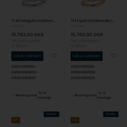
14 kt hvidguld smykkesæt, Luxury Solitaire serien fra Siersbøl med ialt 1,50 ct Labgrown diamant
14 kt guld smykkesæt, Luxury Solitaire serien fra Siersbøl med ialt 1,50 ct Labgrown diamant
Siersbøl
Siersbøl
15.783,00
DKR
15.783,00
DKR
Vejl. udsalgspris
Vejl. udsalgspris
19.485,00
19.485,00
14100490656-
14100490556-
34100490600-
34100490500-
24100490600
24100490500
10-14
10-14
Bestillingsvare
Bestillingsvare
hverdage
hverdage
NYHED
NYHED
19%
19%