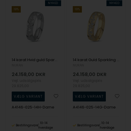
NYHED
NYHED
19%
19%
14 karat Hvid guld Sparkling Damering fra Nuran
14 karat Guld Sparkling Damering fra Nuran
NURAN
NURAN
24.158,00
DKR
24.158,00
DKR
Vejl. udsalgspris
Vejl. udsalgspris
29.825,00
29.825,00
A4146-025-14H-Dame
A4146-025-14G-Dame
10-14
10-14
Bestillingsvare
Bestillingsvare
hverdage
hverdage