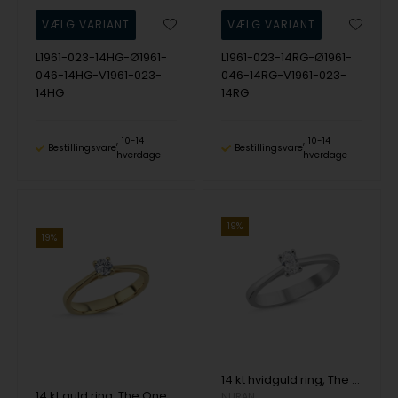
L1961-023-14HG-Ø1961-
L1961-023-14RG-Ø1961-
046-14HG-V1961-023-
046-14RG-V1961-023-
14HG
14RG
10-14
10-14
Bestillingsvare
Bestillingsvare
hverdage
hverdage
19%
19%
14 kt hvidguld ring, The One Oval serien fra Nuran med ialt 0,23 ct Diamant
14 kt guld ring, The One serien fra Nuran med ialt 0,23 ct Diamant
NURAN