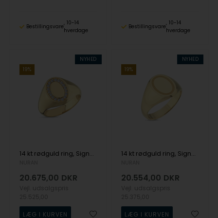
10-14
10-14
Bestillingsvare
Bestillingsvare
hverdage
hverdage
NYHED
NYHED
19%
19%
14 kt rødguld ring, Signature serien fra Nuran med ialt total 0,18 ct diamanter
14 kt rødguld ring, Signature serien fra Nuran
NURAN
NURAN
20.675,00
DKR
20.554,00
DKR
Vejl. udsalgspris
Vejl. udsalgspris
25.525,00
25.375,00