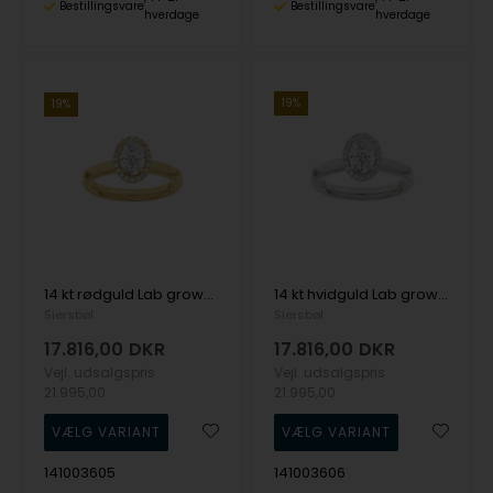
Bestillingsvare
Bestillingsvare
hverdage
hverdage
19%
19%
14 kt rødguld Lab grown diamantring med i alt 1,12 ct, fra Siersbøl
14 kt hvidguld Lab grown diamantring med i alt 1,12 ct, fra Siersbøl
Siersbøl
Siersbøl
17.816,00
DKR
17.816,00
DKR
Vejl. udsalgspris
Vejl. udsalgspris
21.995,00
21.995,00
141003605
141003606