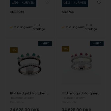
ADB3056
AD2766
10-14
10-14
Bestillingsvare
Bestillingsvare
hverdage
hverdage
NYHED
NYHED
19%
19%
18 kt hvidguld Margherita Ring med 0,40 ct & 0,51 ct & Top Wesselton / VVS
18 kt hvidguld Margherita Ring med 0,42 ct & 0,50 ct Brillant
Houmann Brillant
Houmann Brillant
Collection
Collection
34.628,00
DKR
34.628,00
DKR