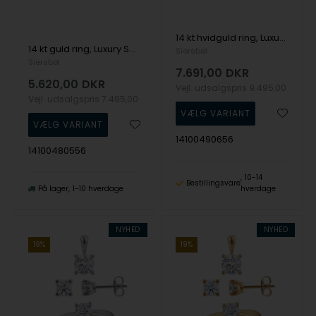
14 kt hvidguld ring, Luxury Solitaire serien fra Siersbøl med ialt 0,50 ct Labgrown diamant
14 kt guld ring, Luxury Solitaire serien fra Siersbøl med ialt 0,25 ct Labgrown diamant
Siersbøl
Siersbøl
7.691,00
DKR
5.620,00
DKR
Vejl. udsalgspris
9.495,00
Vejl. udsalgspris
7.495,00
14100490656
14100480556
10-14
Bestillingsvare
På lager
1-10 hverdage
hverdage
NYHED
NYHED
19%
19%