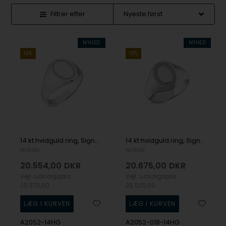
Filtrer efter
NYHED
NYHED
19%
19%
14 kt hvidguld ring, Signature serien fra Nuran
14 kt hvidguld ring, Signature serien fra Nuran med ialt total 0,18 ct diamanter
NURAN
NURAN
20.554,00
DKR
20.675,00
DKR
Vejl. udsalgspris
Vejl. udsalgspris
25.375,00
25.525,00
A2052-14HG
A2052-018-14HG