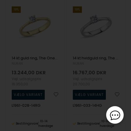
19%
19%
14 kt guld ring, The One serien fra Nuran med ialt 0,28 ct Diamant
14 kt hvidguld ring, The One serien fra Nuran med ialt 0,33 ct Diamant
NURAN
NURAN
13.244,00
DKR
16.767,00
DKR
Vejl. udsalgspris
Vejl. udsalgspris
16.350,00
20.700,00
L1961-028-14RG
L1961-033-14HG
10-14
10-14
Bestillingsvare
Bestillingsvare
hverdage
hverdage