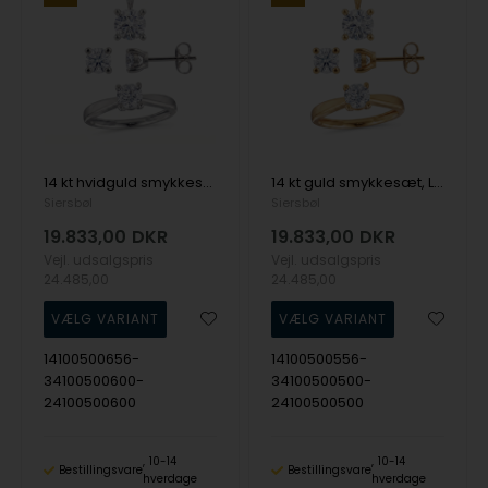
14 kt hvidguld smykkesæt, Luxury Solitaire serien fra Siersbøl med ialt 2,10 ct Labgrown diamant
14 kt guld smykkesæt, Luxury Solitaire serien fra Siersbøl med ialt 2,10 ct Labgrown diamant
Siersbøl
Siersbøl
19.833,00
DKR
19.833,00
DKR
Vejl. udsalgspris
Vejl. udsalgspris
24.485,00
24.485,00
14100500656-
14100500556-
34100500600-
34100500500-
24100500600
24100500500
10-14
10-14
Bestillingsvare
Bestillingsvare
hverdage
hverdage