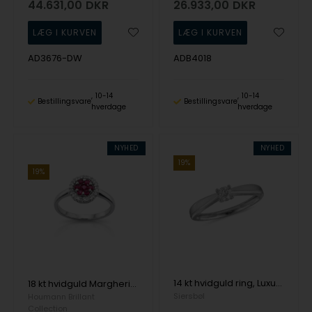
44.631,00
DKR
26.933,00
DKR
AD3676-DW
ADB4018
10-14
10-14
Bestillingsvare
Bestillingsvare
hverdage
hverdage
NYHED
NYHED
19%
19%
14 kt hvidguld ring, Luxury Solitaire serien fra Siersbøl med ialt 0,25 ct Labgrown diamant
18 kt hvidguld Margherita Ring med 0,30 ct & 0,14 ct Brillant
Siersbøl
Houmann Brillant
Collection