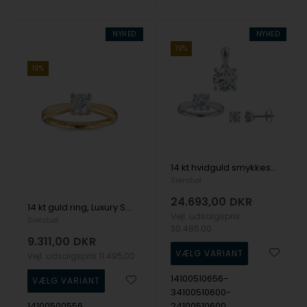
NYHED
NYHED
19%
19%
14 kt hvidguld smykkesæt, Luxury Solitaire serien fra Siersbøl med ialt 3,00 ct Labgrown diamant
Siersbøl
24.693,00
DKR
14 kt guld ring, Luxury Solitaire serien fra Siersbøl med ialt 0,70 ct Labgrown diamant
Vejl. udsalgspris
Siersbøl
30.485,00
9.311,00
DKR
Vejl. udsalgspris
11.495,00
14100510656-
34100510600-
14100500556
24100510600