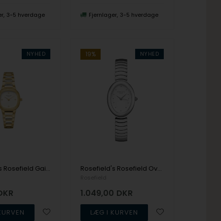
er
3-5 hverdage
Fjernlager
3-5 hverdage
NYHED
19%
NYHED
Rosefield's Rosefield Gaia XS ORCGSG-OR04
Rosefield's Rosefield Ovale OVWSSS-OV20
Rosefield
DKR
1.049,00
DKR