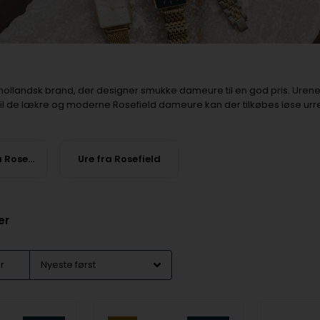
 hollandsk brand, der designer smukke dameure til en god pris. Urene
il de lækre og moderne Rosefield dameure kan der tilkøbes løse ur
Smykker fra Rosefield
Ure fra Rosefield
er
er