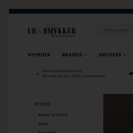
NYHEDER
BRANDS
SMYKKER
age 9-17
Stor kundetilfredshed
ogsmykker.dk
4,5 stjerner på +5000 anmeldelser
Brands
Abeler & Söhne
Alura
Ania Haie