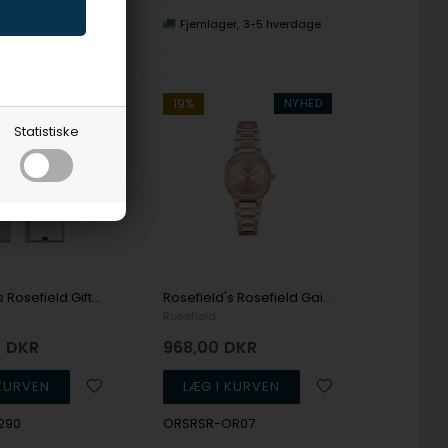
er
3-5 hverdage
Fjernlager
3-5 hverdage
NYHED
NYHED
19%
Statistiske
Rosefield's Rosefield Gift Sets BDOOG-X290
Rosefield's Rosefield Gaia XS ORSRSR-OR07
Rosefield
0
DKR
968,00
DKR
290
ORSRSR-OR07