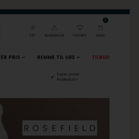
0
SET
KUNDEKLUB
FAVORIT
KURV
ER PRIS
REMME TIL URE
TILBUD
Super priser
PrisMatch+