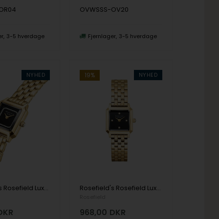
OR04
OVWSSS-OV20
er
3-5 hverdage
Fjernlager
3-5 hverdage
NYHED
19%
NYHED
Rosefield's Rosefield Luxury Noir BBGSG-B09
Rosefield's Rosefield Luxury Noir BBGSG-B08
Rosefield
DKR
968,00
DKR