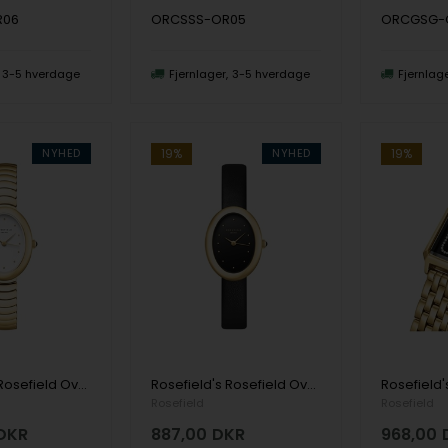
R06
ORCSSS-OR05
ORCGSG-
3-5 hverdage
Fjernlager
3-5 hverdage
Fjernlag
NYHED
19%
NYHED
19%
Rosefield's Rosefield Ovale OVWGSG-OV19
Rosefield's Rosefield Ovale OVBGLG-OV18
Rosefield
Rosefield
DKR
887,00
DKR
968,00