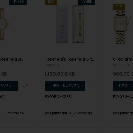
NYHED
19%
NYHED
19%
Rosefield's Rosefield Studio Bangle STWGSG-ST06
Rosefield's Rosefield Gift Sets BWGRC-X283
Rosefield
Rosefield
DKR
1.130,00
DKR
968,00
06
BWGRC-X283
BWGSG-X
3-5 hverdage
Fjernlager
3-5 hverdage
Fjernlag