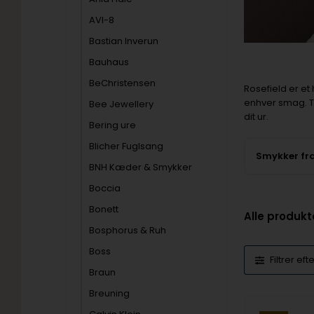
AVI-8
Bastian Inverun
Bauhaus
BeChristensen
Rosefield er et
enhver smag. T
Bee Jewellery
dit ur.
Bering ure
Blicher Fuglsang
BNH Kæder & Smykker
Boccia
Bonett
Alle produkt
Bosphorus & Ruh
Boss
Filtrer eft
Braun
Breuning