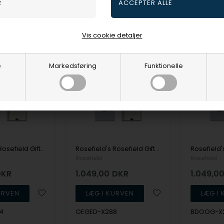
3-5 hverdage
Fjernlager
3-5 hverdage
Fjernlag
Vis cookie detaljer
NYHED
19%
NYHED
19%
e
Markedsføring
Funktionelle
Rosefield's Rosefield Gift Sets BCGTC-X284
Rosefield's Rosefield Gift Sets OEGED-X288
Rosefield
Rosefield
DKR
1.049,00
DKR
1.049,0
4
OEGED-X288
BDOOG-X