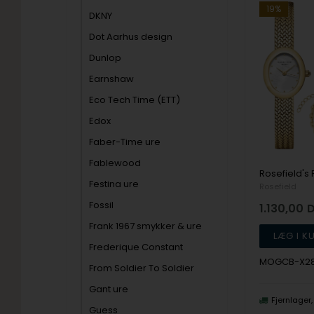
19%
DKNY
Dot Aarhus design
Dunlop
Earnshaw
Eco Tech Time (ETT)
Edox
Faber-Time ure
Fablewood
Festina ure
Rosefield
Fossil
1.130,00
Frank 1967 smykker & ure
Frederique Constant
MOGCB-X2
From Soldier To Soldier
Gant ure
Fjernlager
Guess