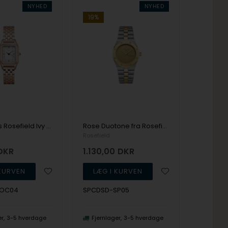
NYHED
NYHED
19%
Rosefield's Rosefield Ivy OCWRSR-OC04
Rose Duotone fra Rosefield
Rosefield
DKR
1.130,00
DKR
OC04
SPCDSD-SP05
er
3-5 hverdage
Fjernlager
3-5 hverdage