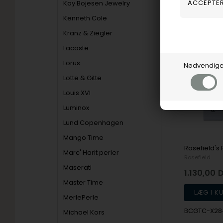
Kay Bojesen Jewelry
Fjernlager
Kenneth Cole
Kranz & Ziegler
Lacoste
19%
Lorus
Nødvendig
Lotte & Gitte
Louis XVI
Luminox
Lund Copenhagen
Mango Time
Marc' Harit perler
Rosefield
Maserati
1.130,00
Master Time
MerlePerle
BCGTC-X28
Michael Kors