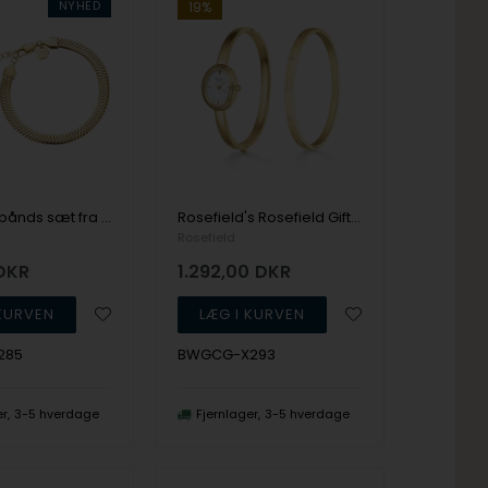
NYHED
19%
Ur og armbånds sæt fra Rosefield
Rosefield's Rosefield Gift Sets BWGCG-X293
Rosefield
DKR
1.292,00
DKR
285
BWGCG-X293
er
3-5 hverdage
Fjernlager
3-5 hverdage