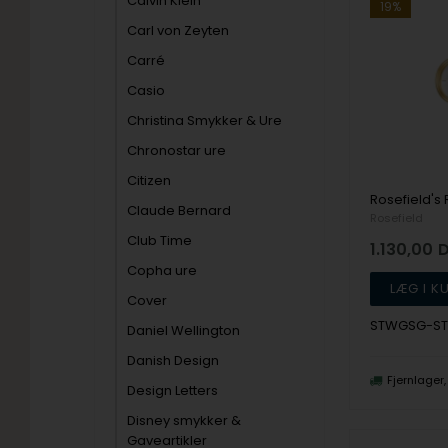
Calvin Klein
19%
Carl von Zeyten
Carré
Casio
Christina Smykker & Ure
Chronostar ure
Citizen
Claude Bernard
Rosefield
Club Time
1.130,00
Copha ure
Cover
STWGSG-ST
Daniel Wellington
Danish Design
Fjernlager
Design Letters
Disney smykker &
Gaveartikler