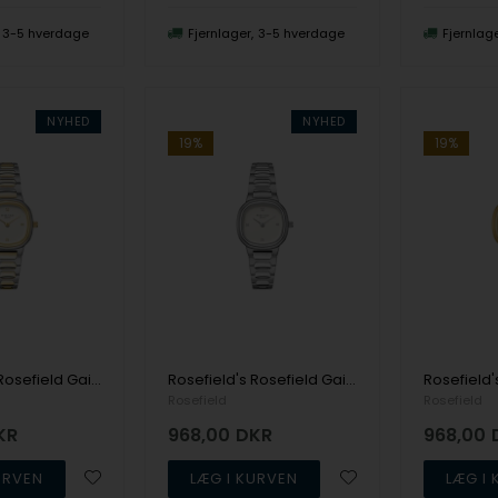
3-5 hverdage
Fjernlager
3-5 hverdage
Fjernlag
NYHED
NYHED
19%
19%
Rosefield's Rosefield Gaia XS ORCDSD-OR06
Rosefield's Rosefield Gaia XS ORCSSS-OR05
Rosefield
Rosefield
KR
968,00
DKR
968,00