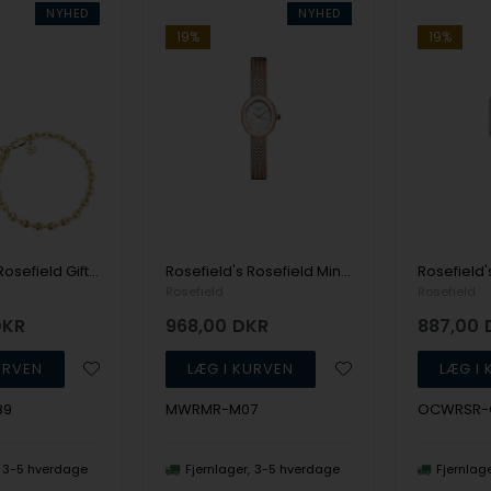
NYHED
NYHED
19%
19%
Rosefield's Rosefield Gift Sets MOGCB-X289
Rosefield's Rosefield Mini's MWRMR-M07
Rosefield
Rosefield
DKR
968,00
DKR
887,00
89
MWRMR-M07
OCWRSR-
3-5 hverdage
Fjernlager
3-5 hverdage
Fjernlag