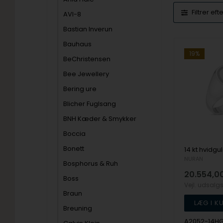
Filtrer eft
AVI-8
Bastian Inverun
Bauhaus
19%
BeChristensen
Bee Jewellery
Bering ure
Blicher Fuglsang
BNH Kæder & Smykker
Boccia
Bonett
NURAN
Bosphorus & Ruh
20.554,0
Boss
Vejl. udsalg
Braun
Breuning
A2052-14H