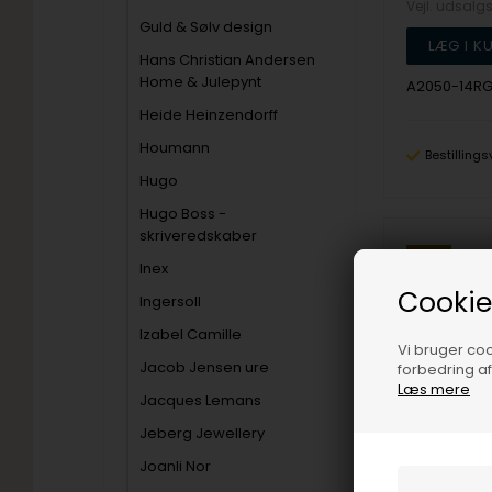
Vejl. udsalg
Guld & Sølv design
Hans Christian Andersen
Home & Julepynt
A2050-14R
Heide Heinzendorff
Houmann
Bestillings
Hugo
Hugo Boss -
skriveredskaber
19%
Inex
Cookie
Ingersoll
Izabel Camille
Vi bruger cook
Jacob Jensen ure
forbedring a
Læs mere
Jacques Lemans
Jeberg Jewellery
Joanli Nor
NURAN