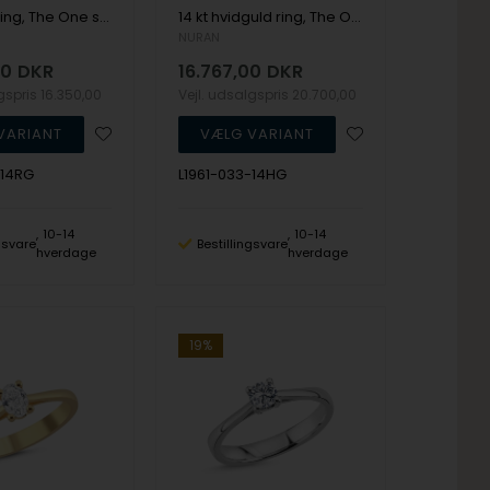
14 kt guld ring, The One serien fra Nuran med ialt 0,28 ct Diamant
14 kt hvidguld ring, The One serien fra Nuran med ialt 0,33 ct Diamant
NURAN
00
DKR
16.767,00
DKR
lgspris
16.350,00
Vejl. udsalgspris
20.700,00
-14RG
L1961-033-14HG
10-14
10-14
ngsvare
Bestillingsvare
hverdage
hverdage
19%