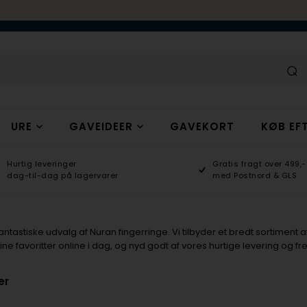
URE
GAVEIDEER
GAVEKORT
KØB EFT
Hurtig leveringer
Gratis fragt over 499,-
dag-til-dag på lagervarer
med Postnord & GLS
ntastiske udvalg af Nuran fingerringe. Vi tilbyder et bredt sortiment af
dine favoritter online i dag, og nyd godt af vores hurtige levering og
er