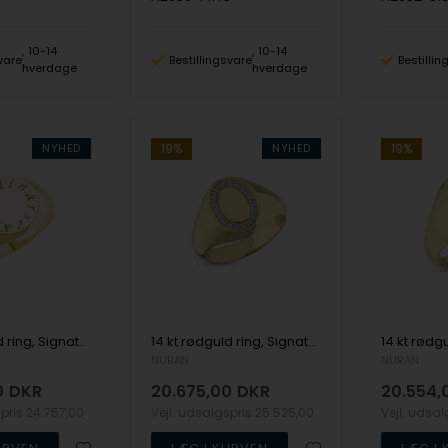
10-14
10-14
vare
Bestillingsvare
Bestilli
hverdage
hverdage
NYHED
19%
NYHED
19%
14 kt rødguld ring, Signature serien fra Nuran
14 kt rødguld ring, Signature serien fra Nuran med ialt total 0,18 ct diamanter
NURAN
NURAN
0
DKR
20.675,00
DKR
20.554,
spris
24.757,00
Vejl. udsalgspris
25.525,00
Vejl. udsa