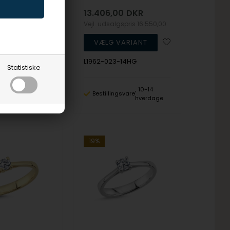
0
DKR
13.406,00
DKR
lgspris
14.125,00
Vejl. udsalgspris
16.550,00
-14RG
L1962-023-14HG
Statistiske
10-14
10-14
ngsvare
Bestillingsvare
hverdage
hverdage
19%