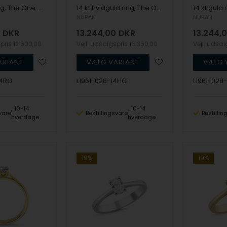
14 kt guld ring, The One Oval serien fra Nuran med ialt 0,23 ct Diamant
14 kt hvidguld ring, The One serien fra Nuran med ialt 0,28 ct Diamant
NURAN
NURAN
DKR
13.244,00
DKR
13.244,
spris
12.600,00
Vejl. udsalgspris
16.350,00
Vejl. udsa
14RG
L1961-028-14HG
L1961-028
10-14
10-14
vare
Bestillingsvare
Bestilli
hverdage
hverdage
19%
19%