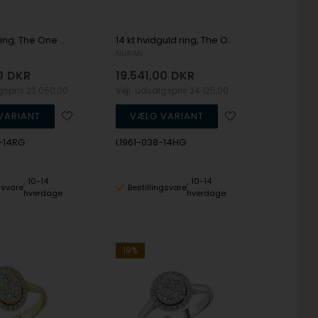
14 kt guld ring, The One Oval serien fra Nuran med ialt 0,33 ct Diamant
14 kt hvidguld ring, The One serien fra Nuran med ialt 0,38 ct Diamant
NURAN
0
DKR
19.541,00
DKR
lgspris
23.050,00
Vejl. udsalgspris
24.125,00
-14RG
L1961-038-14HG
10-14
10-14
ngsvare
Bestillingsvare
hverdage
hverdage
19%