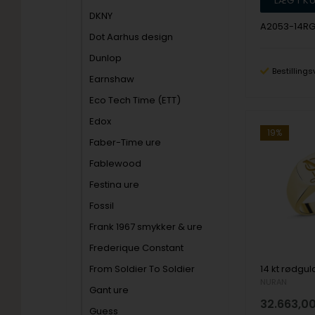
DKNY
A2053-14R
Dot Aarhus design
Dunlop
Bestillings
Earnshaw
Eco Tech Time (ETT)
Edox
19%
Faber-Time ure
Fablewood
Festina ure
Fossil
Frank 1967 smykker & ure
Frederique Constant
From Soldier To Soldier
NURAN
Gant ure
32.663,0
Guess