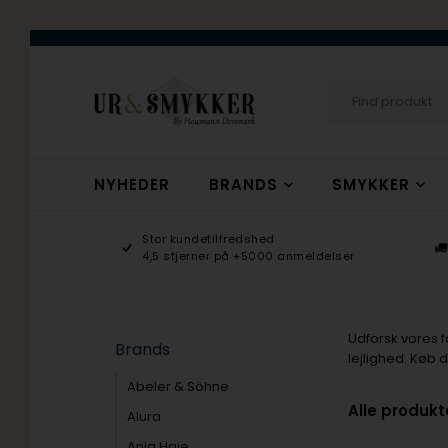
NYHEDER
BRANDS
SMYKKER
age 9-17
Stor kundetilfredshed
ogsmykker.dk
4,5 stjerner på +5000 anmeldelser
Udforsk vores fa
Brands
lejlighed. Køb 
Abeler & Söhne
Alle produkt
Alura
Ania Haie