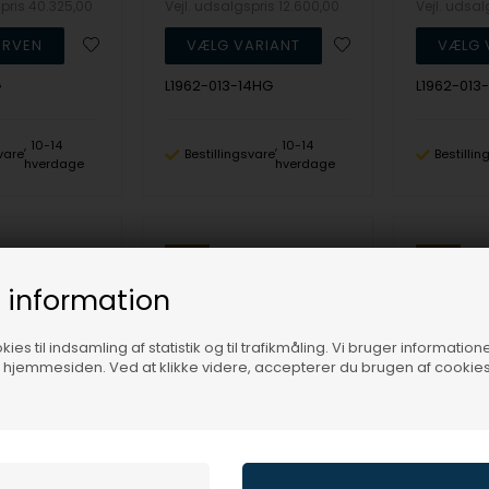
spris
40.325,00
Vejl. udsalgspris
12.600,00
Vejl. udsa
G
L1962-013-14HG
L1962-013
10-14
10-14
vare
Bestillingsvare
Bestilli
hverdage
hverdage
19%
19%
 information
ies til indsamling af statistik og til trafikmåling. Vi bruger informatione
f hjemmesiden. Ved at klikke videre, accepterer du brugen af cookies
14 kt guld ring, The One serien fra Nuran med ialt 0,18 ct Diamant
14 kt hvidguld ring, The One serien fra Nuran med ialt 0,23 ct Diamant
NURAN
NURAN