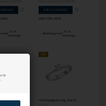
lgspris
12.600,00
Vejl. udsalgspris
11.925,00
-14RG
L1961-018-14HG
10-14
10-14
ngsvare
Bestillingsvare
hverdage
hverdage
19%
n til
.
14 kt guld ring, The One serien fra Nuran med ialt 0,23 ct Diamant
14 kt hvidguld ring, The One Oval serien fra Nuran med ialt 0,23 ct Diamant
NURAN