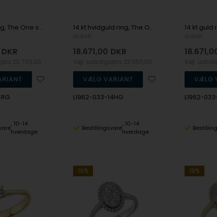
14 kt guld ring, The One serien fra Nuran med ialt 0,33 ct Diamant
14 kt hvidguld ring, The One Oval serien fra Nuran med ialt 0,33 ct Diamant
NURAN
NURAN
DKR
18.671,00
DKR
18.671,0
spris
20.700,00
Vejl. udsalgspris
23.050,00
Vejl. udsa
4RG
L1962-033-14HG
L1962-033
10-14
10-14
vare
Bestillingsvare
Bestilli
hverdage
hverdage
19%
19%