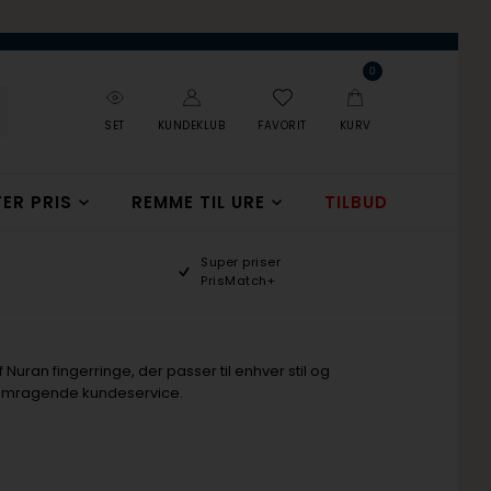
0
SET
KUNDEKLUB
FAVORIT
KURV
ER PRIS
REMME TIL URE
TILBUD
Super priser
PrisMatch+
 Nuran fingerringe, der passer til enhver stil og
 fremragende kundeservice.