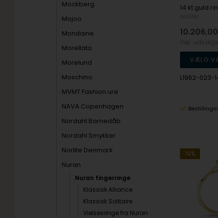
Mockberg
NURAN
Mojoo
10.206,00
Mondaine
Vejl. udsalg
Morellato
Morelund
Moschino
L1962-023-
MVMT Fashion ure
NAVA Copenhagen
Bestillings
Nordahl Barnedåb
Nordahl Smykker
Norlite Denmark
19%
Nuran
Nuran fingerringe
Klassisk Alliance
Klassisk Solitaire
Vielsesringe fra Nuran