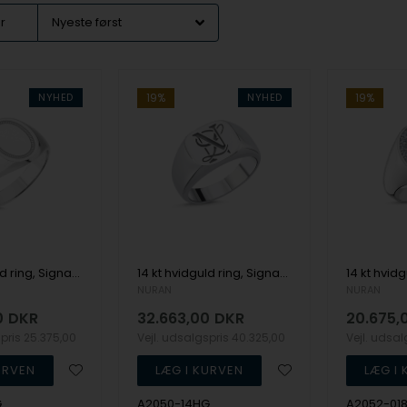
er
NYHED
19%
NYHED
19%
14 kt hvidguld ring, Signature serien fra Nuran
14 kt hvidguld ring, Signature serien fra Nuran
NURAN
NURAN
0
DKR
32.663,00
DKR
20.675,
spris
25.375,00
Vejl. udsalgspris
40.325,00
Vejl. udsa
G
A2050-14HG
A2052-01