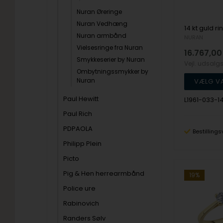
Nuran Øreringe
Nuran Vedhæng
Nuran armbånd
NURAN
Vielsesringe fra Nuran
16.767,00
Smykkeserier by Nuran
Vejl. udsalg
Ombytningssmykker by
Nuran
Paul Hewitt
L1961-033-1
Paul Rich
PDPAOLA
Bestillings
Philipp Plein
Picto
Pig & Hen herrearmbånd
19%
Police ure
Rabinovich
Randers Sølv