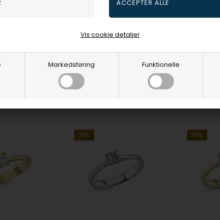
DKR
11.441,00
DKR
11.441,0
spris
11.925,00
Vejl. udsalgspris
14.125,00
Vejl. udsa
Vis cookie detaljer
4RG
L1961-023-14HG
L1961-023
e
Markedsføring
Funktionelle
10-14
10-14
vare
Bestillingsvare
Bestilli
hverdage
hverdage
19%
19%