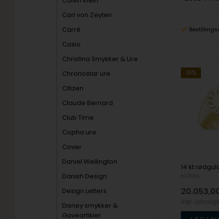
Calvin Klein
Carl von Zeyten
Carré
Bestillings
Casio
Christina Smykker & Ure
19%
Chronostar ure
Citizen
Claude Bernard
Club Time
Copha ure
Cover
Daniel Wellington
Danish Design
NURAN
20.053,0
Design Letters
Vejl. udsalg
Disney smykker &
Gaveartikler