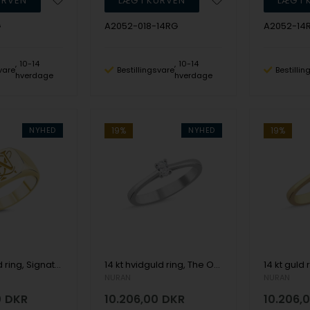
G
A2052-018-14RG
A2052-14
10-14
10-14
vare
Bestillingsvare
Bestilli
hverdage
hverdage
NYHED
19%
NYHED
19%
14 kt rødguld ring, Signature serien fra Nuran
14 kt hvidguld ring, The One Oval serien fra Nuran med ialt 0,13 ct Diamant
NURAN
NURAN
0
DKR
10.206,00
DKR
10.206,