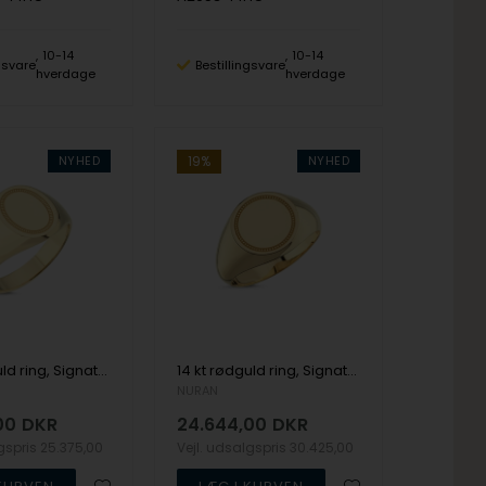
10-14
10-14
ngsvare
Bestillingsvare
hverdage
hverdage
NYHED
19%
NYHED
14 kt rødguld ring, Signature serien fra Nuran
14 kt rødguld ring, Signature serien fra Nuran
NURAN
00
DKR
24.644,00
DKR
lgspris
25.375,00
Vejl. udsalgspris
30.425,00