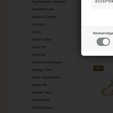
Kay Bojesen Jewelry
9.659,00
Kenneth Cole
Vejl. udsalg
Kranz & Ziegler
Lacoste
L1961-018-1
Lorus
Nødvendig
Lotte & Gitte
Bestillings
Louis XVI
Luminox
Lund Copenhagen
19%
Mango Time
Marc' Harit perler
Maserati
Master Time
MerlePerle
Michael Kors