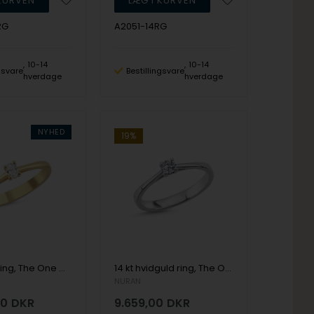
RG
A2051-14RG
10-14
10-14
ngsvare
Bestillingsvare
hverdage
hverdage
NYHED
19%
14 kt guld ring, The One Oval serien fra Nuran med ialt 0,13 ct Diamant
14 kt hvidguld ring, The One serien fra Nuran med ialt 0,18 ct Diamant
NURAN
00
DKR
9.659,00
DKR