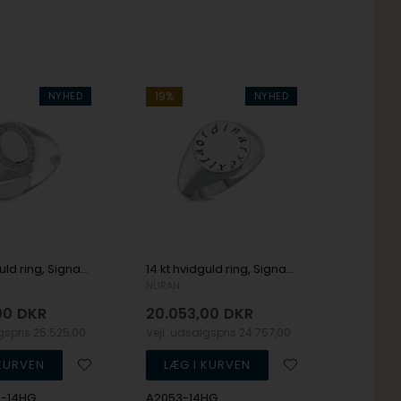
NYHED
19%
NYHED
14 kt hvidguld ring, Signature serien fra Nuran med ialt total 0,18 ct diamanter
14 kt hvidguld ring, Signature serien fra Nuran
NURAN
00
DKR
20.053,00
DKR
lgspris
25.525,00
Vejl. udsalgspris
24.757,00
8-14HG
A2053-14HG