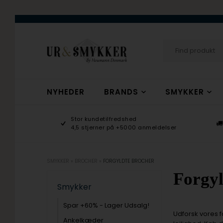
NYHEDER
BRANDS
SMYKKER
age 9-17
Stor kundetilfredshed
ogsmykker.dk
4,5 stjerner på +5000 anmeldelser
SMYKKER
»
BROCHER
»
FORGYLDTE BROCHER
Forgyl
Smykker
Spar +60% - Lager Udsalg!
Udforsk vores f
Ankelkæder