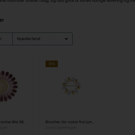
dine favoritter online i dag, og nyd godt af vores hurtige levering og
er
er
19%
Marguerit broche lilla 36mm forgyldt 925 sølv,
Broche i bi-color fra Lund Copenhagen fra Lund Copenhagen
agen
Lund Copenhagen