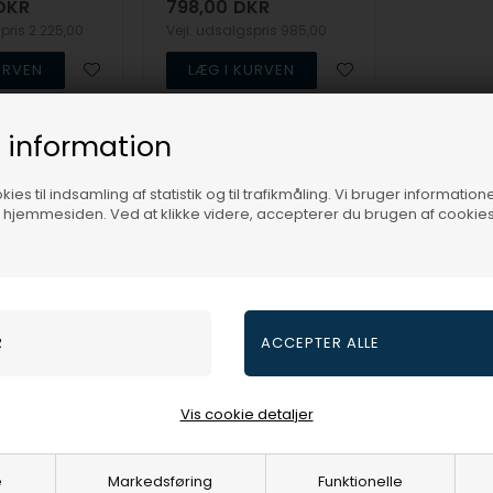
DKR
798,00
DKR
spris
2.225,00
Vejl. udsalgspris
985,00
9041372-F
 information
3-5
3-5
vare
Bestillingsvare
hverdage
hverdage
ies til indsamling af statistik og til trafikmåling. Vi bruger informatione
f hjemmesiden. Ved at klikke videre, accepterer du brugen af cookies
er.dk for at finde det bedste udvalg af Forgyldte Brocher. Vi opdatere
yeste designs og trends.
2
varer i denne gruppe
Vis cookie detaljer
e
Markedsføring
Funktionelle