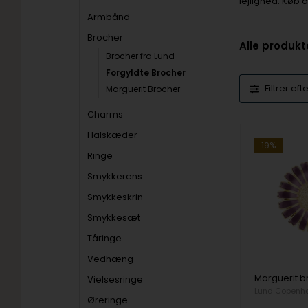
lejlighed. Køb 
Armbånd
Brocher
Alle produkt
Brocher fra Lund
Forgyldte Brocher
Filtrer eft
Marguerit Brocher
Charms
Halskæder
19%
Ringe
Smykkerens
Smykkeskrin
Smykkesæt
Tåringe
Vedhæng
Vielsesringe
Lund Copenh
Øreringe