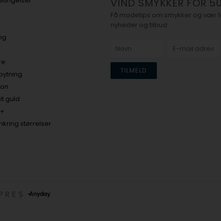
tingelser
VIND SMYKKER FOR 50
Få modetips om smykker og vær før
nyheder og tilbud
ing
re
bytning
ion
it guld
h+
kring størrelser