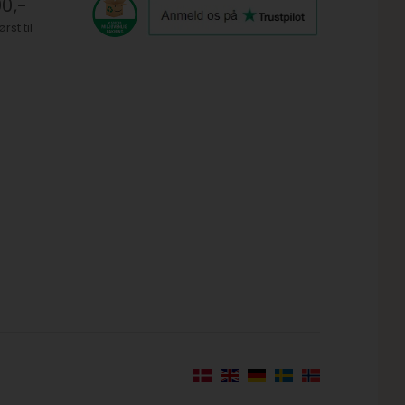
0,-
st til