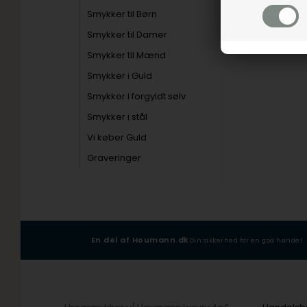
Smykker til Børn
Smykker til Damer
Smykker til Mænd
Smykker i Guld
Smykker i forgyldt sølv
Smykker i stål
Vi køber Guld
Graveringer
-17
En del af Houmann.dk
Din sikkerhed for en god handel