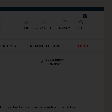
0
SET
KUNDEKLUB
FAVORIT
KURV
ER PRIS
REMME TIL URE
TILBUD
Super priser
PrisMatch+
f Forgyldte Brocher, der passer til enhver stil og