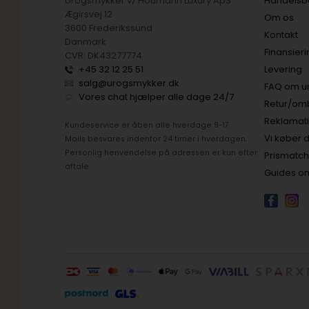
Urogsmykker v/ Houmann Luxury ApS
Handelsbe
Ægirsvej 12
Om os
3600 Frederikssund
Kontakt
Danmark
Finansier
CVR: DK43277774
+45 32 12 25 51
Levering
salg@urogsmykker.dk
FAQ om u
Vores chat hjælper alle dage 24/7
Retur/om
Reklamat
Kundeservice er åben alle hverdage 9-17.
Vi køber d
Mails besvares indenfor 24 timer i hverdagen.
Personlig henvendelse på adressen er kun efter
Prismatc
aftale.
Guides om