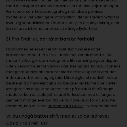
data vises tydeligt på det digitale display og kan hjælpe dig
med at navigere i ukendt terræn eller forudse vejrændringer.
Funktioner som tidevandsgraf og månefase på visse
modeller giver yderligere information, der er særligt nyttig for
kyst- og vandaktiviteter. De store, belyste displays sikrer, at du
kan aflæse informationen selv i dårlige lysforhold.
Et Pro Trek-ur, der tåler barske forhold
Holdbarhed er essentiel når uret skal fungere under
krævende forhold. Pro Trek-urene har vandtæthed til 100
meter, hvilket gør dem velegnede til svømning og vandsport
uden bekymringer for vandskade. Resinplast-konstruktionen i
mange modeller absorberer stød effektivt og beskytter det
indre urværk mod slag og fald. Mineralglaset modstår ridser
bedre end almindeligt glas og bevarer sin klarhed selv efter
længere tids brug. Med batteritider på op til 10 år på nogle
modeller kan du stole på, at uret fortsætter med at fungere
gennem mange eventyr. Skulle du have brug for at udskifte
remmen, kan du finde
urremme fra Casio
til vedligeholdelse.
Vil du undgå batteriskift med et solcelledrevet
Casio Pro Trek-ur?