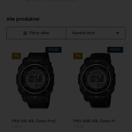
Alle produkter
Filtrer efter
NYHED
NYHED
19%
19%
PRG-69-1ER, Casio Protrek PRG-69-1ER Digital Herre m/rem
PRG-69B-1ER, Casio Protrek PRG-69B-1ER Digital Herre m/rem
Casio
Casio