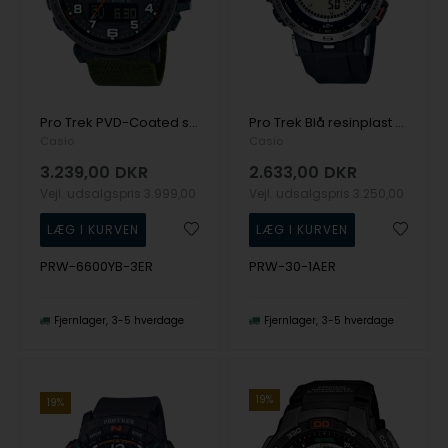
Pro Trek PVD-Coated stål Quartz Herre ur fra Casio, PRW-6600YB-3ER
Pro Trek Blå resinplast batteridrevet quartz Herre ur fra Casio, PRW-30-1AER
Casio
Casio
3.239,00
DKR
2.633,00
DKR
Vejl. udsalgspris
3.999,00
Vejl. udsalgspris
3.250,00
PRW-6600YB-3ER
PRW-30-1AER
Fjernlager
3-5 hverdage
Fjernlager
3-5 hverdage
19%
19%