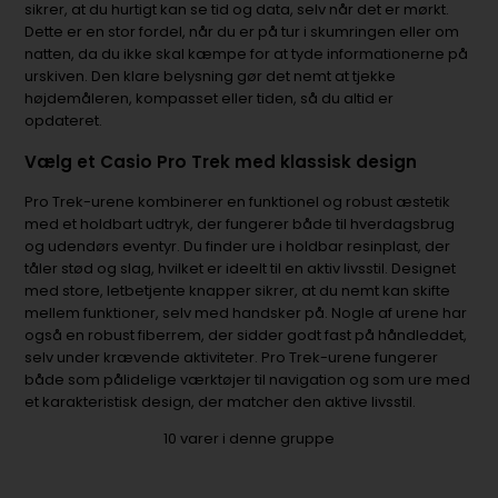
sikrer, at du hurtigt kan se tid og data, selv når det er mørkt.
Dette er en stor fordel, når du er på tur i skumringen eller om
natten, da du ikke skal kæmpe for at tyde informationerne på
urskiven. Den klare belysning gør det nemt at tjekke
højdemåleren, kompasset eller tiden, så du altid er
opdateret.
Vælg et Casio Pro Trek med klassisk design
Pro Trek-urene kombinerer en funktionel og robust æstetik
med et holdbart udtryk, der fungerer både til hverdagsbrug
og udendørs eventyr. Du finder ure i holdbar resinplast, der
tåler stød og slag, hvilket er ideelt til en aktiv livsstil. Designet
med store, letbetjente knapper sikrer, at du nemt kan skifte
mellem funktioner, selv med handsker på. Nogle af urene har
også en robust fiberrem, der sidder godt fast på håndleddet,
selv under krævende aktiviteter. Pro Trek-urene fungerer
både som pålidelige værktøjer til navigation og som ure med
et karakteristisk design, der matcher den aktive livsstil.
10
varer i denne gruppe