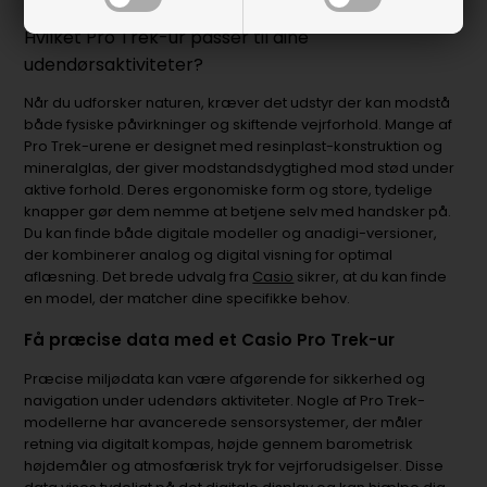
Hvilket Pro Trek-ur passer til dine
udendørsaktiviteter?
Når du udforsker naturen, kræver det udstyr der kan modstå
både fysiske påvirkninger og skiftende vejrforhold. Mange af
Pro Trek-urene er designet med resinplast-konstruktion og
mineralglas, der giver modstandsdygtighed mod stød under
aktive forhold. Deres ergonomiske form og store, tydelige
knapper gør dem nemme at betjene selv med handsker på.
Du kan finde både digitale modeller og anadigi-versioner,
der kombinerer analog og digital visning for optimal
aflæsning. Det brede udvalg fra
Casio
sikrer, at du kan finde
en model, der matcher dine specifikke behov.
Få præcise data med et Casio Pro Trek-ur
Præcise miljødata kan være afgørende for sikkerhed og
navigation under udendørs aktiviteter. Nogle af Pro Trek-
modellerne har avancerede sensorsystemer, der måler
retning via digitalt kompas, højde gennem barometrisk
højdemåler og atmosfærisk tryk for vejrforudsigelser. Disse