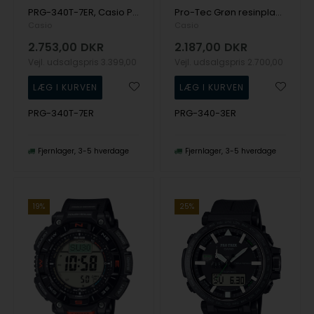
PRG-340T-7ER, Casio Protrek PRG-340T-7ER Digital Herre m/rem
Pro-Tec Grøn resinplast Quartz Herre ur fra Casio, PRG-340-3ER
Casio
Casio
2.753,00
DKR
2.187,00
DKR
Vejl. udsalgspris
3.399,00
Vejl. udsalgspris
2.700,00
PRG-340T-7ER
PRG-340-3ER
Fjernlager
3-5 hverdage
Fjernlager
3-5 hverdage
19%
25%