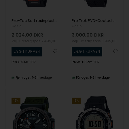
Pro-Tec Sort resinplast Quartz Herre ur fra Casio, PRG-340-1ER
Pro Trek PVD-Coated stål Quartz Herre ur fra Casio, PRW-6621Y-1ER
Casio
Casio
2.024,00
DKR
3.000,00
DKR
Vejl. udsalgspris
2.499,00
Vejl. udsalgspris
3.999,00
PRG-340-1ER
PRW-6621Y-1ER
Fjernlager
1-3 hverdage
På lager
1-3 hverdage
19%
19%