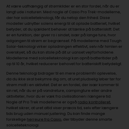
At være uafhængig af strømkilder er en stor fordel, når du er
langt ude i naturen. Med nogle af Casio Pro Trek-modellerne,
der har solcelleteknologi, får du netop den frihed. Disse
modeller udnytter solens energi til at oplade batteriet, hvilket
betyder, at du sjældent behøver at tænke på batteriskift. Det
er en funktion, der giver ro i sindet, især på lange ture, hvor
adgangen til strøm er begrænset. På modellerne med Tough
Solar-teknologi virker opladningen effektivt, selv når himlen er
overskyet, så du kan stole på dit ur uanset vejrforholdene.
Modellerne med solcelleteknologi kan opnå batteritider på
op til 10 år, hvilket reducerer behovet for batteriskift betydeligt.
Denne teknologi bidrager til en mere problemfri oplevelse,
da du ikke skal bekymre dig om, at uret pludselig løber tør for
strøm midt i en aktivitet. Det er en fordel, der især kommer til
sin ret, når du er på vandreture, campingture eller andre
aktiviteter, hvor du er væk fra civilisationen i længere tid.
Nogle af Pro Trek modellerne er også
radio kontrolleret
,
hvilket sikrer, at uret altid viser præcis tid, selv efter længere
tids brug uden manuel justering. Du kan finde mange
forskellige
herreure fra Casio
, der tilbyder denne smarte
solcelleteknologi.