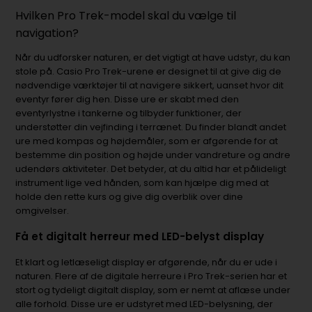
Hvilken Pro Trek-model skal du vælge til
navigation?
Når du udforsker naturen, er det vigtigt at have udstyr, du kan
stole på. Casio Pro Trek-urene er designet til at give dig de
nødvendige værktøjer til at navigere sikkert, uanset hvor dit
eventyr fører dig hen. Disse ure er skabt med den
eventyrlystne i tankerne og tilbyder funktioner, der
understøtter din vejfinding i terrænet. Du finder blandt andet
ure med kompas og højdemåler, som er afgørende for at
bestemme din position og højde under vandreture og andre
udendørs aktiviteter. Det betyder, at du altid har et pålideligt
instrument lige ved hånden, som kan hjælpe dig med at
holde den rette kurs og give dig overblik over dine
omgivelser.
Få et digitalt herreur med LED-belyst display
Et klart og letlæseligt display er afgørende, når du er ude i
naturen. Flere af de digitale herreure i Pro Trek-serien har et
stort og tydeligt digitalt display, som er nemt at aflæse under
alle forhold. Disse ure er udstyret med LED-belysning, der