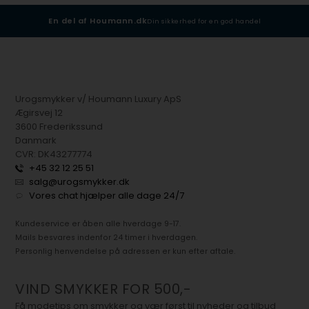
En del af Houmann.dk
Din sikkerhed for en god handel
Urogsmykker v/ Houmann Luxury ApS
Ægirsvej 12
3600 Frederikssund
Danmark
CVR: DK43277774
+45 32 12 25 51
salg@urogsmykker.dk
Vores chat hjælper alle dage 24/7
Kundeservice er åben alle hverdage 9-17.
Mails besvares indenfor 24 timer i hverdagen.
Personlig henvendelse på adressen er kun efter aftale.
VIND SMYKKER FOR 500,-
Få modetips om smykker og vær først til nyheder og tilbud