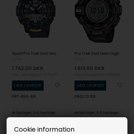
Sport Pro Trek Sort resinplast batteridrevet quartz Herre ur fra Casio, PRT-B50-1ER
Pro Trek Sort resin Digital Herre ur fra Casio, PRG270 1ER
Casio
Casio
1.762,00
DKR
1.619,00
DKR
Vejl. udsalgspris
2.175,00
Vejl. udsalgspris
1.999,00
PRT-B50-1ER
PRG270 1ER
Fjernlager
3-5 hverdage
Fjernlager
3-5 hverdage
Cookie information