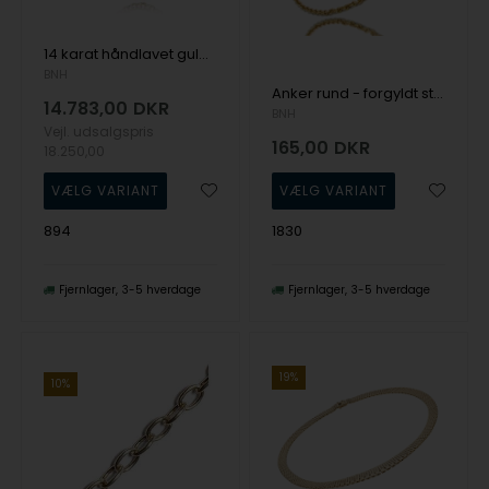
14 karat håndlavet guld Bismark halskæder
BNH
Anker rund - forgyldt sterling sølv - kommer i flere bredder og længder
14.783,00
DKR
BNH
Vejl. udsalgspris
165,00
DKR
18.250,00
894
1830
Fjernlager
3-5 hverdage
Fjernlager
3-5 hverdage
19%
10%