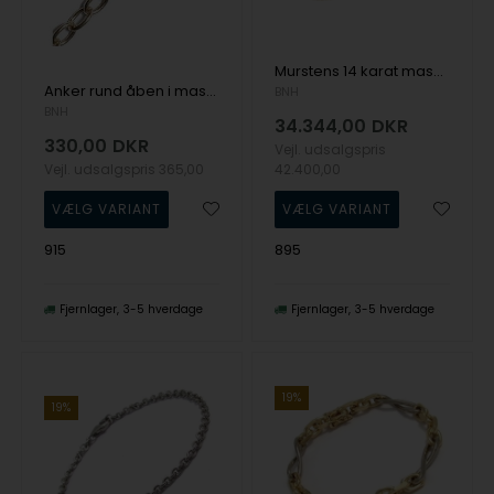
Murstens 14 karat massiv guld halskæder fra BNH - Danmarks kæde producent
Anker rund åben i massivt 925 sterling sølv armbånd og halskæder
BNH
BNH
34.344,00
DKR
330,00
DKR
Vejl. udsalgspris
Vejl. udsalgspris
365,00
42.400,00
915
895
Fjernlager
3-5 hverdage
Fjernlager
3-5 hverdage
19%
19%