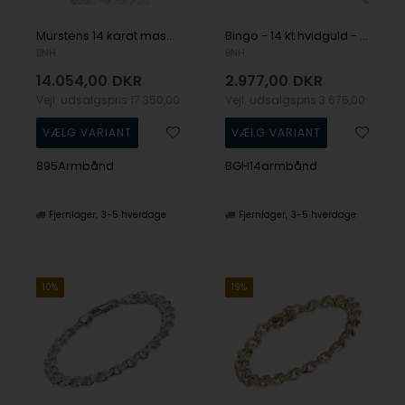
Murstens 14 karat massiv guld armbånd fra BNH - Danmarks kæde producent
Bingo - 14 kt hvidguld - armbånd i 2 bredder og 3 længder
BNH
BNH
14.054,00
DKR
2.977,00
DKR
Vejl. udsalgspris
17.350,00
Vejl. udsalgspris
3.675,00
895Armbånd
BGH14armbånd
Fjernlager
3-5 hverdage
Fjernlager
3-5 hverdage
10%
19%