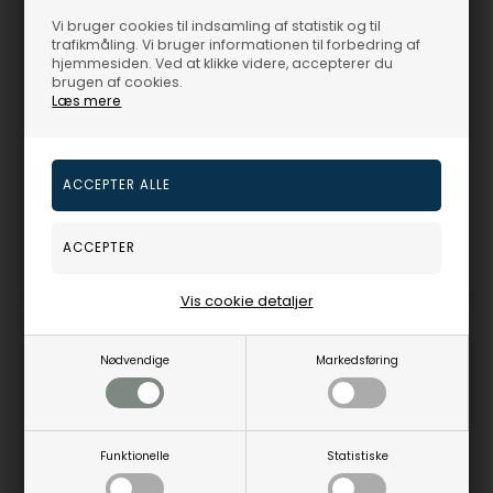
Vi bruger cookies til indsamling af statistik og til
trafikmåling. Vi bruger informationen til forbedring af
14 karat håndlavet guld Bismark armbånd - flere bredder og længder
Bingo - 14 kt hvidguld - halskæder i 2 bredder og 9 længder
hjemmesiden. Ved at klikke videre, accepterer du
BNH
BNH
brugen af cookies.
Læs mere
5.022,00
DKR
5.447,00
DKR
Vejl. udsalgspris
6.200,00
Vejl. udsalgspris
6.725,00
894Armbånd
BGH14halskæde
Fjernlager
3-5 hverdage
Fjernlager
3-5 hverdage
Vis cookie detaljer
15%
19%
Nødvendige
Markedsføring
Funktionelle
Statistiske