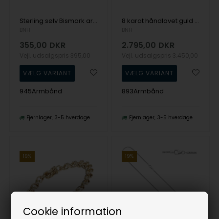
Sterling sølv Bismark armbånd - Dansk produceret hos BNH
8 karat håndlavet guld Bismark armbånd i flere længder og bredder
BNH
BNH
355,00
DKR
2.795,00
DKR
Vejl. udsalgspris
395,00
Vejl. udsalgspris
3.450,00
945Armbånd
893Armbånd
Fjernlager
3-5 hverdage
Fjernlager
3-5 hverdage
19%
19%
Cookie information