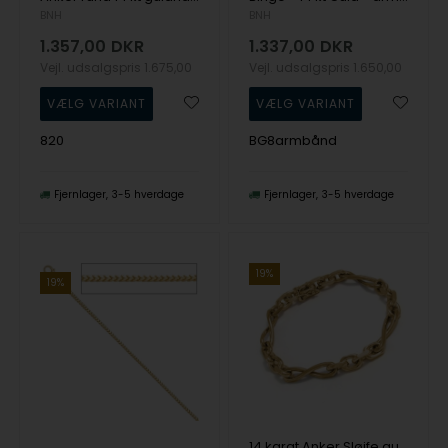
BNH
BNH
1.357,00
DKR
1.337,00
DKR
Vejl. udsalgspris
1.675,00
Vejl. udsalgspris
1.650,00
820
BG8armbånd
Fjernlager
3-5 hverdage
Fjernlager
3-5 hverdage
19%
19%
14 karat Anker Sløjfe guldhalskæder i flere bredder og længder