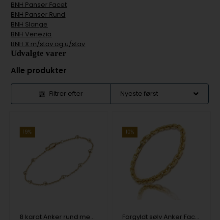
BNH Panser Facet
BNH Panser Rund
BNH Slange
BNH Venezia
BNH X m/stav og u/stav
Udvalgte varer
Alle produkter
Filtrer efter
10%
19%
8 karat Anker rund med kugler guld armbånd, ankelkæde & halskæde i flere længder
Forgyldt sølv Anker Facet Armbånd & Halskæder i flere bredder og længder