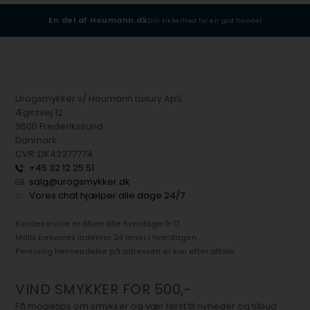
En del af Houmann.dk
Din sikkerhed for en god handel
Urogsmykker v/ Houmann Luxury ApS
Ægirsvej 12
3600 Frederikssund
Danmark
CVR: DK43277774
+45 32 12 25 51
salg@urogsmykker.dk
Vores chat hjælper alle dage 24/7
Kundeservice er åben alle hverdage 9-17.
Mails besvares indenfor 24 timer i hverdagen.
Personlig henvendelse på adressen er kun efter aftale.
VIND SMYKKER FOR 500,-
Få modetips om smykker og vær først til nyheder og tilbud