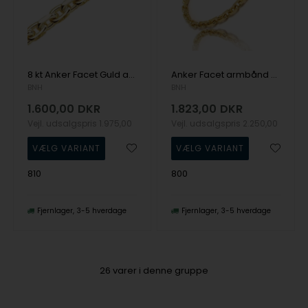
8 kt Anker Facet Guld armbånd, ankel- og halskæder Dansk produceret af BNH
Anker Facet armbånd og halskæder i 14 karat guld - 20 bredder og lige den længde du skal bruge
BNH
BNH
1.600,00
DKR
1.823,00
DKR
Vejl. udsalgspris
1.975,00
Vejl. udsalgspris
2.250,00
810
800
Fjernlager
3-5 hverdage
Fjernlager
3-5 hverdage
26
varer i denne gruppe