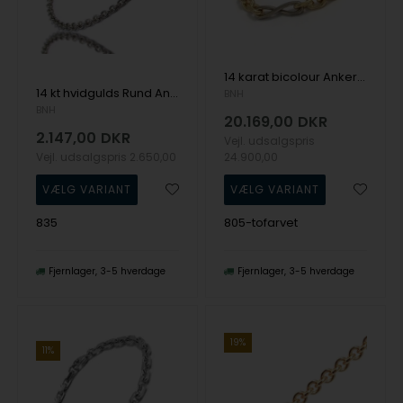
14 karat bicolour Anker Sløjfe halskæder i flere bredder og længder
14 kt hvidgulds Rund Anker i flere længder og bredder
BNH
BNH
20.169,00
DKR
2.147,00
DKR
Vejl. udsalgspris
Vejl. udsalgspris
2.650,00
24.900,00
835
805-tofarvet
Fjernlager
3-5 hverdage
Fjernlager
3-5 hverdage
19%
11%