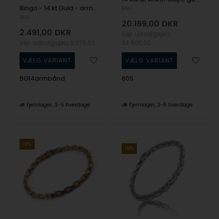
Bingo - 14 kt Guld - armbånd i 2 bredder og 3 længder
BNH
BNH
20.169,00
DKR
2.491,00
DKR
Vejl. udsalgspris
Vejl. udsalgspris
3.075,00
24.900,00
BG14armbånd
805
Fjernlager
3-5 hverdage
Fjernlager
3-5 hverdage
19%
19%