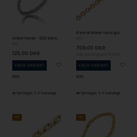
8 karat Anker rund guld halskæde i flere længder og bredder
Anker facet - 925 sterlingsølv - armbånd & halskæder - fra små til store
BNH
BNH
709,00
DKR
125,00
DKR
Vejl. udsalgspris
875,00
900
830
Fjernlager
3-5 hverdage
Fjernlager
3-5 hverdage
19%
19%