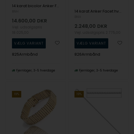
14 karat bicolor Anker Facet armbånd i flere længder og bredder
14 karat Anker Facet hvidgulds armbånd i flere bredder og længder
BNH
BNH
14.600,00
DKR
2.248,00
DKR
Vejl. udsalgspris
18.025,00
Vejl. udsalgspris
2.775,00
825Armbånd
826Armbånd
Fjernlager
3-5 hverdage
Fjernlager
3-5 hverdage
19%
19%