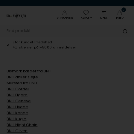
0
KUNDEKLUB
FAVORIT
MENU
KURV
Stor kundetilfredshed
4,5 stjerner på +5000 anmeldelser
Bismark kæder fra BNH
BNH anker sløjfe
Mursten fra BNH
BNH Cordel
BNH Figaro
BNH Geneve
BNH Hvede
BNH Konge
BNH Kugle
BNH Night Chain
BNH Oliven