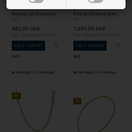
Sterling sølv Bismark armbånd og halskæder - Dansk produceret hos BNH
8 karat håndlavet guld Bismark halskæder
BNH
BNH
880,00
DKR
7.290,00
DKR
Vejl. udsalgspris
1.035,00
Vejl. udsalgspris
9.000,00
945
893
Fjernlager
3-5 hverdage
Fjernlager
3-5 hverdage
19%
11%