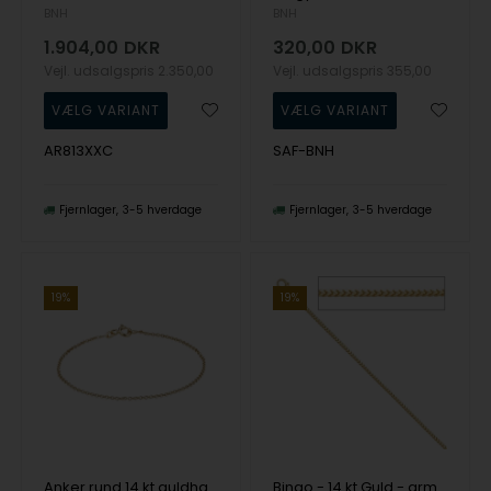
BNH
BNH
1.904,00
DKR
320,00
DKR
Vejl. udsalgspris
2.350,00
Vejl. udsalgspris
355,00
AR813XXC
SAF-BNH
Fjernlager
3-5 hverdage
Fjernlager
3-5 hverdage
19%
19%
Anker rund 14 kt guldhalskæde i flere længder og bredder
Bingo - 14 kt Guld - armbånd i 2 bredder og 3 længder