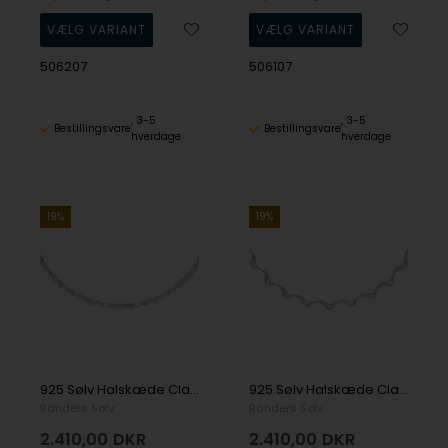
506207
506107
3-5
3-5
Bestillingsvare
Bestillingsvare
hverdage
hverdage
19%
19%
925 Sølv Halskæde Classic med Mat og blank overflade fra Randers Sølv
925 Sølv Halskæde Classic med Mat og blank overflade fra Randers Sølv
Randers Sølv
Randers Sølv
2.410,00
DKR
2.410,00
DKR