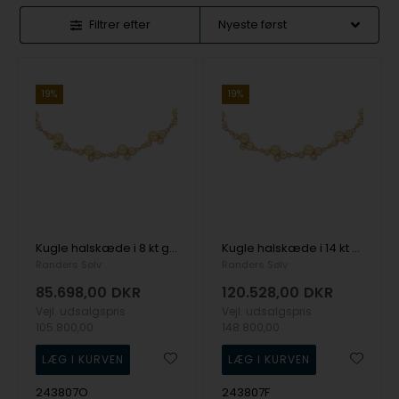
Filtrer efter
19%
19%
Kugle halskæde i 8 kt guld, 45 cm
Kugle halskæde i 14 kt guld, 45 cm
Randers Sølv
Randers Sølv
85.698,00
DKR
120.528,00
DKR
Vejl. udsalgspris
Vejl. udsalgspris
105.800,00
148.800,00
243807O
243807F