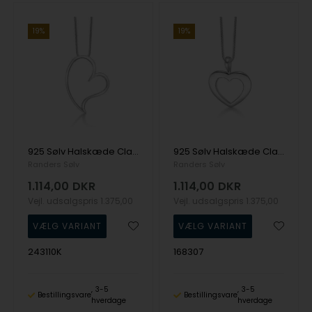
19%
19%
925 Sølv Halskæde Classic med Blank overflade fra Randers Sølv
925 Sølv Halskæde Classic med Blank overflade fra Randers Sølv
Randers Sølv
Randers Sølv
1.114,00
DKR
1.114,00
DKR
Vejl. udsalgspris
1.375,00
Vejl. udsalgspris
1.375,00
243110K
168307
3-5
3-5
Bestillingsvare
Bestillingsvare
hverdage
hverdage