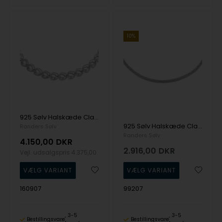
10%
925 Sølv Halskæde Classic med Mat og blank overflade fra Randers Sølv
925 Sølv Halskæde Classic med Blank overflade fra Randers Sølv
Randers Sølv
Randers Sølv
4.150,00
DKR
2.916,00
DKR
Vejl. udsalgspris
4.375,00
160907
99207
3-5
3-5
Bestillingsvare
Bestillingsvare