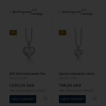
3-5
3-5
Bestillingsvare
Bestillingsvare
hverdage
hverdage
19%
19%
925 Sølv Halskæde Classic med Blank overflade fra Randers Sølv
Hjerte halskæde i sterling sølv fra Randers sølv, kæder i længderne 42-45-50 cm
Randers Sølv
Randers Sølv
1.033,00
DKR
798,00
DKR
Vejl. udsalgspris
1.275,00
Vejl. udsalgspris
985,00