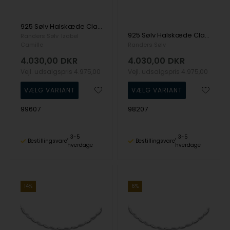
925 Sølv Halskæde Classic med Mat overflade fra Randers Sølv
925 Sølv Halskæde Classic med Blank overflade fra Randers Sølv
Randers Sølv
Izabel
Camille
Randers Sølv
4.030,00
DKR
4.030,00
DKR
Vejl. udsalgspris
4.975,00
Vejl. udsalgspris
4.975,00
99607
98207
3-5
3-5
Bestillingsvare
Bestillingsvare
hverdage
hverdage
14%
6%