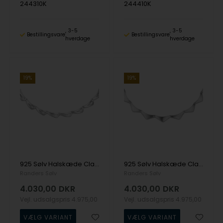
244310K
244410K
3-5
3-5
Bestillingsvare
Bestillingsvare
hverdage
hverdage
19%
19%
925 Sølv Halskæde Classic med Blank overflade fra Randers Sølv
925 Sølv Halskæde Classic med Blank overflade fra Randers Sølv
Randers Sølv
Randers Sølv
4.030,00
DKR
4.030,00
DKR
Vejl. udsalgspris
4.975,00
Vejl. udsalgspris
4.975,00