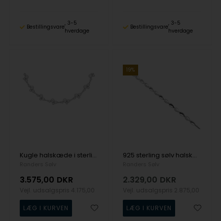
3-5
3-5
Bestillingsvare
Bestillingsvare
hverdage
hverdage
19%
Kugle halskæde i sterling sølv, 45 cm
925 sterling sølv halskæde med rhodineret overflade fra Randers Sølv
Randers Sølv
Randers Sølv
3.575,00
DKR
2.329,00
DKR
Vejl. udsalgspris
4.175,00
Vejl. udsalgspris
2.875,00