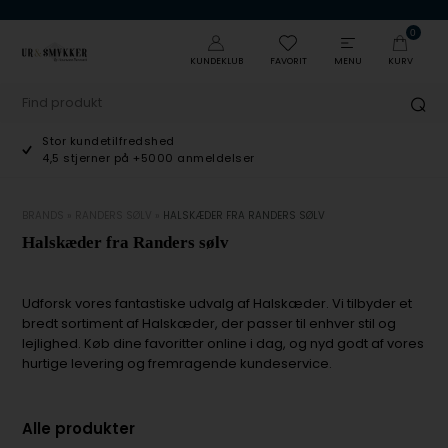
0
KUNDEKLUB
FAVORIT
MENU
KURV
Stor kundetilfredshed
4,5 stjerner på +5000 anmeldelser
BRANDS
»
RANDERS SØLV
»
HALSKÆDER FRA RANDERS SØLV
Halskæder fra Randers sølv
Udforsk vores fantastiske udvalg af Halskæder. Vi tilbyder et
bredt sortiment af Halskæder, der passer til enhver stil og
lejlighed. Køb dine favoritter online i dag, og nyd godt af vores
hurtige levering og fremragende kundeservice.
Alle produkter