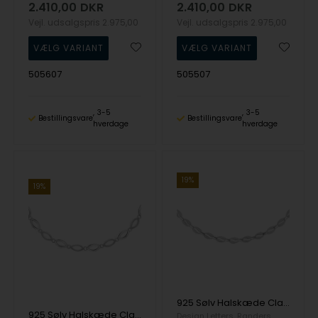
2.410,00
DKR
2.410,00
DKR
Vejl. udsalgspris
2.975,00
Vejl. udsalgspris
2.975,00
505607
505507
3-5
3-5
Bestillingsvare
Bestillingsvare
hverdage
hverdage
19%
19%
925 Sølv Halskæde Classic med Mat og blank overflade fra Randers Sølv
925 Sølv Halskæde Classic med Mat og blank overflade fra Randers Sølv
Design Letters
Randers