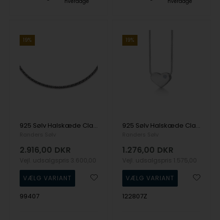
hverdage
hverdage
19%
19%
925 Sølv Halskæde Classic med Oxideret overflade fra Randers Sølv
925 Sølv Halskæde Classic med Rug overflade fra Randers Sølv
Randers Sølv
Randers Sølv
2.916,00
DKR
1.276,00
DKR
Vejl. udsalgspris
3.600,00
Vejl. udsalgspris
1.575,00
99407
122807Z