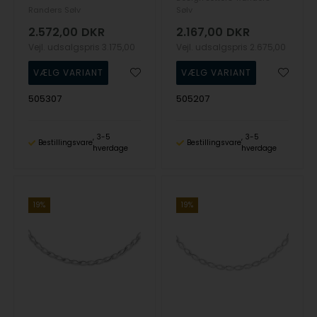
Randers Sølv
Sølv
2.572,00
DKR
2.167,00
DKR
Vejl. udsalgspris
3.175,00
Vejl. udsalgspris
2.675,00
505307
505207
3-5
3-5
Bestillingsvare
Bestillingsvare
hverdage
hverdage
19%
19%