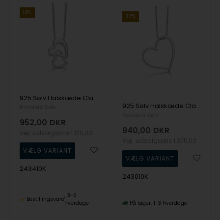
19%
32%
925 Sølv Halskæde Classic med Blank overflade fra Randers Sølv
925 Sølv Halskæde Classic med Blank overflade fra Randers Sølv
Randers Sølv
Randers Sølv
952,00
DKR
940,00
DKR
Vejl. udsalgspris
1.175,00
Vejl. udsalgspris
1.375,00
243410K
243010K
3-5
Bestillingsvare
hverdage
På lager
1-3 hverdage