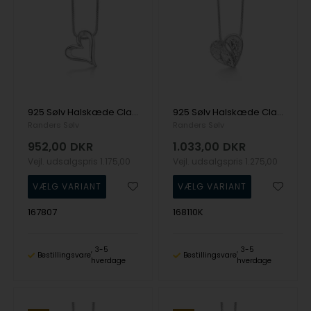
925 Sølv Halskæde Classic med Blank overflade fra Randers Sølv
925 Sølv Halskæde Classic med Blank overflade fra Randers Sølv
Randers Sølv
Randers Sølv
952,00
DKR
1.033,00
DKR
Vejl. udsalgspris
1.175,00
Vejl. udsalgspris
1.275,00
167807
168110K
3-5
3-5
Bestillingsvare
Bestillingsvare
hverdage
hverdage