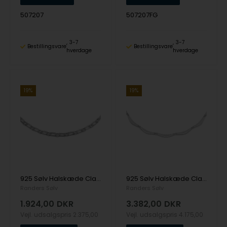
507207
507207FG
3-7
3-7
Bestillingsvare
Bestillingsvare
hverdage
hverdage
19%
19%
925 Sølv Halskæde Classic med Blank overflade fra Randers Sølv
925 Sølv Halskæde Classic med Blank overflade fra Randers Sølv
Randers Sølv
Randers Sølv
1.924,00
DKR
3.382,00
DKR
Vejl. udsalgspris
2.375,00
Vejl. udsalgspris
4.175,00