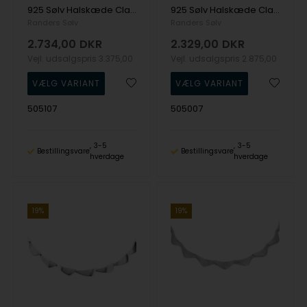
925 Sølv Halskæde Classic med Mat og blank overflade fra Randers Sølv
925 Sølv Halskæde Classic med Mat og blank overflade fra Randers Sølv
Randers Sølv
Randers Sølv
2.734,00
DKR
2.329,00
DKR
Vejl. udsalgspris
3.375,00
Vejl. udsalgspris
2.875,00
505107
505007
3-5
3-5
Bestillingsvare
Bestillingsvare
hverdage
hverdage
19%
19%