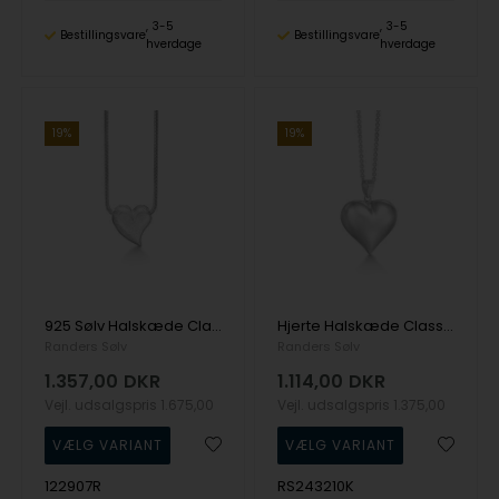
3-5
3-5
Bestillingsvare
Bestillingsvare
hverdage
hverdage
19%
19%
925 Sølv Halskæde Classic med Ru overflade fra Randers Sølv
Hjerte Halskæde Classic med blank overflade fra Randers Sølv
Randers Sølv
Randers Sølv
1.357,00
DKR
1.114,00
DKR
Vejl. udsalgspris
1.675,00
Vejl. udsalgspris
1.375,00
122907R
RS243210K