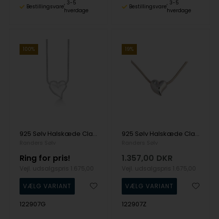
3-5
3-5
Bestillingsvare
Bestillingsvare
hverdage
hverdage
100%
19%
925 Sølv Halskæde Classic med Blank overflade fra Randers Sølv
925 Sølv Halskæde Classic med Blank overflade fra Randers Sølv
Randers Sølv
Randers Sølv
Ring for pris!
1.357,00
DKR
Vejl. udsalgspris
1.675,00
Vejl. udsalgspris
1.675,00
122907G
122907Z