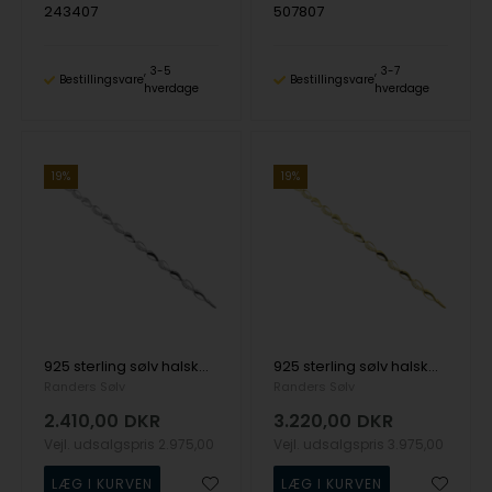
243407
507807
3-5
3-7
Bestillingsvare
Bestillingsvare
hverdage
hverdage
19%
19%
925 sterling sølv halskæde med rhodineret overflade fra Randers Sølv
925 sterling sølv halskæde med forgyldt overflade fra Randers Sølv
Randers Sølv
Randers Sølv
2.410,00
DKR
3.220,00
DKR
Vejl. udsalgspris
2.975,00
Vejl. udsalgspris
3.975,00