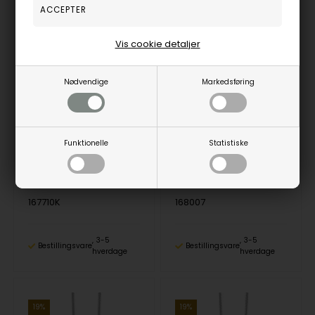
Vis cookie detaljer
Nødvendige
Markedsføring
925 Sølv Halskæde Classic med Blank overflade fra Randers Sølv
925 Sølv Halskæde Classic med Blank overflade fra Randers Sølv
Randers Sølv
Randers Sølv
1.114,00
DKR
1.033,00
DKR
Funktionelle
Statistiske
Vejl. udsalgspris
1.375,00
Vejl. udsalgspris
1.275,00
167710K
168007
3-5
3-5
Bestillingsvare
Bestillingsvare
hverdage
hverdage
19%
19%