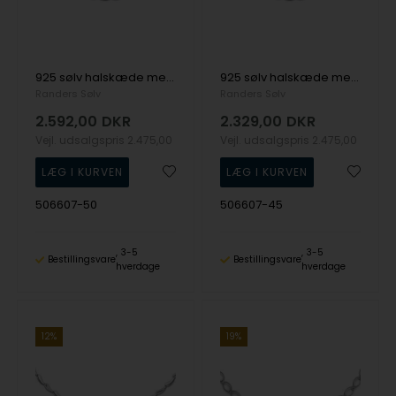
925 sølv halskæde med overflade fra Randers Sølv
925 sølv halskæde med overflade fra Randers Sølv
Randers Sølv
Randers Sølv
2.592,00
DKR
2.329,00
DKR
Vejl. udsalgspris
2.475,00
Vejl. udsalgspris
2.475,00
506607-50
506607-45
3-5
3-5
Bestillingsvare
Bestillingsvare
hverdage
hverdage
12%
19%