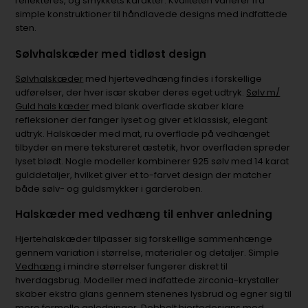
reflekteres, og smykkets karakter. Kvaliteten varierer fra
simple konstruktioner til håndlavede designs med indfattede
sten.
Sølvhalskæder med tidløst design
Sølvhalskæder
med hjertevedhæng findes i forskellige
udførelser, der hver især skaber deres eget udtryk.
Sølv m/
Guld hals kæder
med blank overflade skaber klare
refleksioner der fanger lyset og giver et klassisk, elegant
udtryk. Halskæder med mat, ru overflade på vedhænget
tilbyder en mere tekstureret æstetik, hvor overfladen spreder
lyset blødt. Nogle modeller kombinerer 925 sølv med 14 karat
gulddetaljer, hvilket giver et to-farvet design der matcher
både sølv- og guldsmykker i garderoben.
Halskæder med vedhæng til enhver anledning
Hjertehalskæder tilpasser sig forskellige sammenhænge
gennem variation i størrelse, materialer og detaljer. Simple
Vedhæng
i mindre størrelser fungerer diskret til
hverdagsbrug. Modeller med indfattede zirconia-krystaller
skaber ekstra glans gennem stenenes lysbrud og egner sig til
mere formelle anledninger. Dobbelt hjertedesigns med