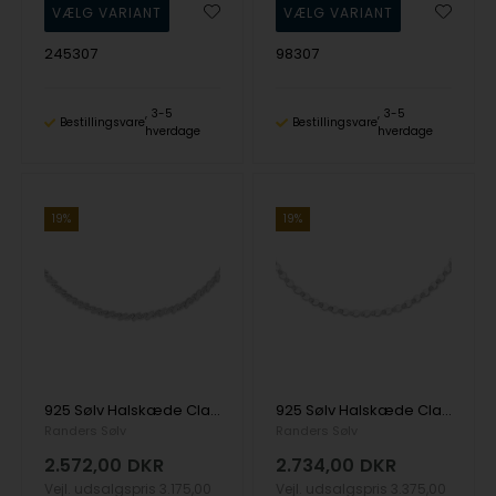
245307
98307
3-5
3-5
Bestillingsvare
Bestillingsvare
hverdage
hverdage
19%
19%
925 Sølv Halskæde Classic med Mat og blank overflade fra Randers Sølv
925 Sølv Halskæde Classic med Mat og blank overflade fra Randers Sølv
Randers Sølv
Randers Sølv
2.572,00
DKR
2.734,00
DKR
Vejl. udsalgspris
3.175,00
Vejl. udsalgspris
3.375,00