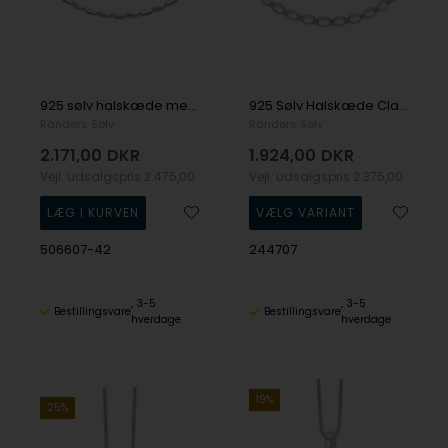
925 sølv halskæde med overflade fra Randers Sølv
925 Sølv Halskæde Classic med Blank overflade fra Randers Sølv
Randers Sølv
Randers Sølv
2.171,00
DKR
1.924,00
DKR
Vejl. udsalgspris
2.475,00
Vejl. udsalgspris
2.375,00
506607-42
244707
3-5
3-5
Bestillingsvare
Bestillingsvare
hverdage
hverdage
19%
25%