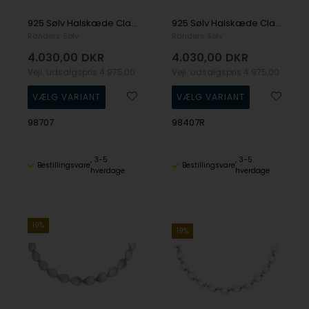
925 Sølv Halskæde Classic med Blank overflade fra Randers Sølv
925 Sølv Halskæde Classic med Ru overflade fra Randers Sølv
Randers Sølv
Randers Sølv
4.030,00
DKR
4.030,00
DKR
Vejl. udsalgspris
4.975,00
Vejl. udsalgspris
4.975,00
98707
98407R
3-5
3-5
Bestillingsvare
Bestillingsvare
hverdage
hverdage
19%
19%