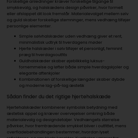
Forskellige anledninger kræver forskellige tilgange til
smykkevalg, og halskædens design påvirker, hvor formelt
eller afslappet dit look fremstår. Materialevalget mellem sølv
og guld skaber forskellige stemninger, mens vedhæng tilføjer
personlige elementer.
Simple sølvhalskæder uden vedhæng giver et rent,
minimalistisk udtryk til hverdagens møder
Hjerte halskæder i sølv tilføjer et personligt, feminint
præg til hverdagsoutfits
Guldhalskæder skaber øjeblikkelig luksus-
fornemmelse og løfter både simple hverdagskjoler og
elegante aftenkjoler
Kombinationen af forskellige længder skaber dybde
og moderne lag-på-lag æstetik
Sådan finder du det rigtige hjertehalskæde
Hjertehalskæder kombinerer symbolsk betydning med
æstetisk appel og kræver overvejelser omkring både
materialevalg og designdetaljer. Vedhængets størrelse
påvirker, hvor fremtrædende smykket bliver i outfittet, mens
overfladebehandlingen bestemmer, hvordan lyset