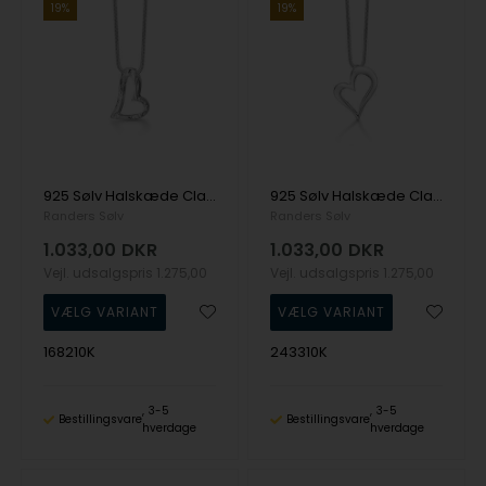
19%
19%
925 Sølv Halskæde Classic med Mønstret overflade fra Randers Sølv
925 Sølv Halskæde Classic med Blank overflade fra Randers Sølv
Randers Sølv
Randers Sølv
1.033,00
DKR
1.033,00
DKR
Vejl. udsalgspris
1.275,00
Vejl. udsalgspris
1.275,00
168210K
243310K
3-5
3-5
Bestillingsvare
Bestillingsvare
hverdage
hverdage