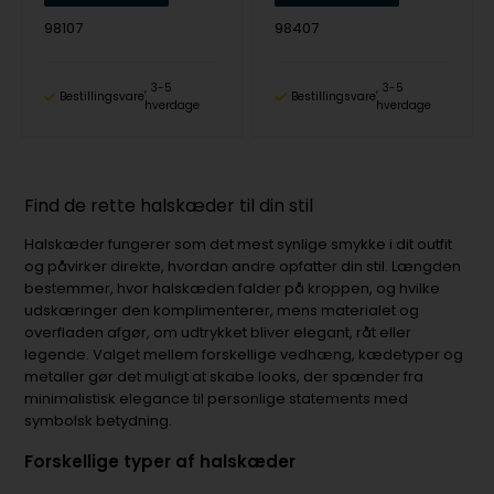
98107
98407
3-5
3-5
Bestillingsvare
Bestillingsvare
hverdage
hverdage
Find de rette halskæder til din stil
Halskæder fungerer som det mest synlige smykke i dit outfit
og påvirker direkte, hvordan andre opfatter din stil. Længden
bestemmer, hvor halskæden falder på kroppen, og hvilke
udskæringer den komplimenterer, mens materialet og
overfladen afgør, om udtrykket bliver elegant, råt eller
legende. Valget mellem forskellige vedhæng, kædetyper og
metaller gør det muligt at skabe looks, der spænder fra
minimalistisk elegance til personlige statements med
symbolsk betydning.
Forskellige typer af halskæder