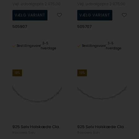
Vejl. udsalgspris
2.975,00
Vejl. udsalgspris
2.975,00
505907
505707
3-5
3-5
Bestillingsvare
Bestillingsvare
hverdage
hverdage
19%
19%
925 Sølv Halskæde Classic med Mat og blank overflade fra Randers Sølv
925 Sølv Halskæde Classic med Mat og blank overflade fra Randers Sølv
Randers Sølv
Randers Sølv