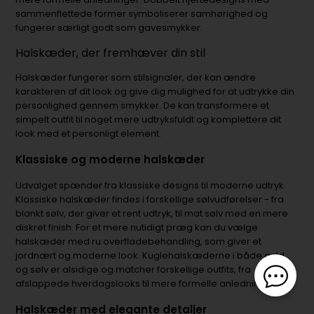
sammenflettede former symboliserer samhørighed og
fungerer særligt godt som gavesmykker.
Halskæder, der fremhæver din stil
Halskæder fungerer som stilsignaler, der kan ændre
karakteren af dit look og give dig mulighed for at udtrykke din
personlighed gennem smykker. De kan transformere et
simpelt outfit til noget mere udtryksfuldt og komplettere dit
look med et personligt element.
Klassiske og moderne halskæder
Udvalget spænder fra klassiske designs til moderne udtryk.
Klassiske halskæder findes i forskellige sølvudførelser - fra
blankt sølv, der giver et rent udtryk, til mat sølv med en mere
diskret finish. For et mere nutidigt præg kan du vælge
halskæder med ru overfladebehandling, som giver et
jordnært og moderne look. Kuglehalskæderne i både guld
og sølv er alsidige og matcher forskellige outfits, fra
afslappede hverdagslooks til mere formelle anledninger.
Halskæder med elegante detaljer