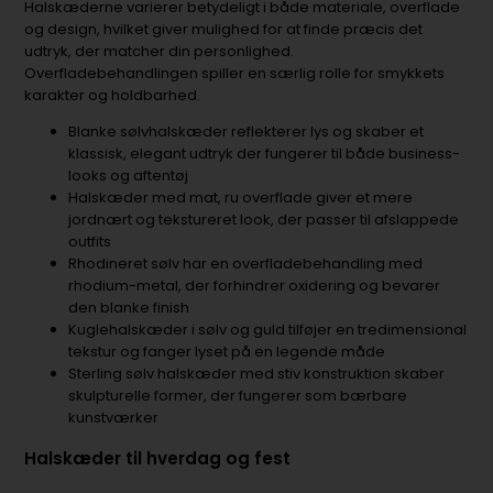
Halskæderne varierer betydeligt i både materiale, overflade
og design, hvilket giver mulighed for at finde præcis det
udtryk, der matcher din personlighed.
Overfladebehandlingen spiller en særlig rolle for smykkets
karakter og holdbarhed.
Blanke sølvhalskæder reflekterer lys og skaber et
klassisk, elegant udtryk der fungerer til både business-
looks og aftentøj
Halskæder med mat, ru overflade giver et mere
jordnært og tekstureret look, der passer til afslappede
outfits
Rhodineret sølv har en overfladebehandling med
rhodium-metal, der forhindrer oxidering og bevarer
den blanke finish
Kuglehalskæder i sølv og guld tilføjer en tredimensional
tekstur og fanger lyset på en legende måde
Sterling sølv halskæder med stiv konstruktion skaber
skulpturelle former, der fungerer som bærbare
kunstværker
Halskæder til hverdag og fest