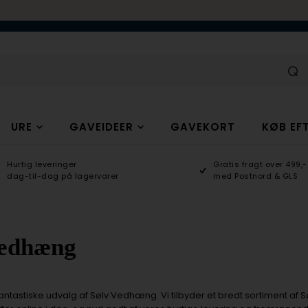
URE
GAVEIDEER
GAVEKORT
KØB EFT
Hurtig leveringer
Gratis fragt over 499,-
dag-til-dag på lagervarer
med Postnord & GLS
Vedhæng
antastiske udvalg af Sølv Vedhæng. Vi tilbyder et bredt sortiment af Sø