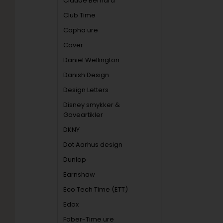
Claude Bernard
Club Time
Copha ure
Cover
Daniel Wellington
Danish Design
Design Letters
Disney smykker &
Gaveartikler
DKNY
Dot Aarhus design
Dunlop
Earnshaw
Eco Tech Time (ETT)
Edox
Faber-Time ure