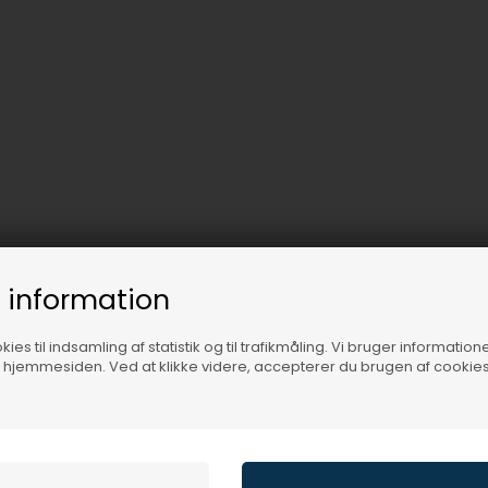
 information
ies til indsamling af statistik og til trafikmåling. Vi bruger informatione
f hjemmesiden. Ved at klikke videre, accepterer du brugen af cookies