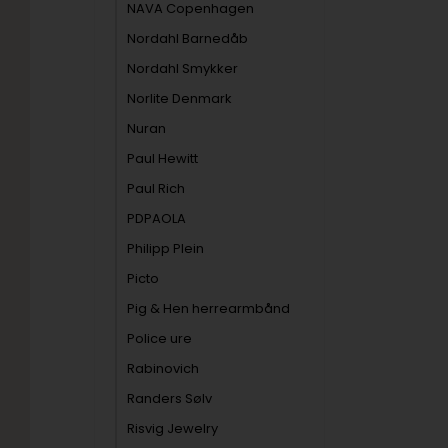
NAVA Copenhagen
Nordahl Barnedåb
Nordahl Smykker
Norlite Denmark
Nuran
Paul Hewitt
Paul Rich
PDPAOLA
Philipp Plein
Picto
Pig & Hen herrearmbånd
Police ure
Rabinovich
Randers Sølv
Risvig Jewelry