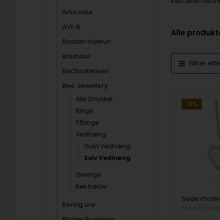
Køb dine favori
Ania Haie
AVI-8
Alle produkt
Bastian Inverun
Bauhaus
Filtrer eft
BeChristensen
Bee Jewellery
Alle Smykker
19%
Ringe
Tåringe
Vedhæng
Guld Vedhæng
Sølv Vedhæng
Øreringe
Bee kæder
Bering ure
Støvring Desi
Blicher Fuglsang