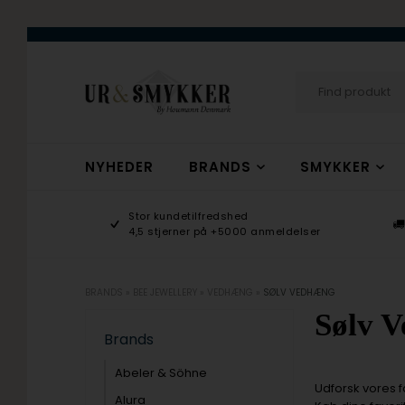
NYHEDER
BRANDS
SMYKKER
age 9-17
Stor kundetilfredshed
ogsmykker.dk
4,5 stjerner på +5000 anmeldelser
BRANDS
»
BEE JEWELLERY
»
VEDHÆNG
»
SØLV VEDHÆNG
Sølv 
Brands
Abeler & Söhne
Udforsk vores f
Alura