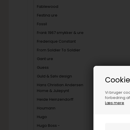
Fablewood
Festina ure
Fossil
Frank 1967 smykker & ure
Frederique Constant
From Soldier To Soldier
Gant ure
Guess
Guld & Sølv design
Cookie
Hans Christian Andersen
Home & Julepynt
Vi bruger cook
forbedring a
Heide Heinzendorff
Læs mere
Houmann
Hugo
Hugo Boss -