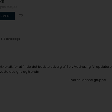
KR
spris
795,00
3-5 hverdage
er.dk for at finde det bedste udvalg af Sølv Vedhæng. Vi opdaterer l
yeste designs og trends.
1
varer i denne gruppe