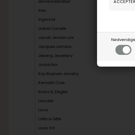
skriveredskaber
Inex
Ingersoll
Izabel Camille
Jacob Jensen ure
Nødvendig
Jacques Lemans
Jeberg Jewellery
Joanli Nor
Kay Bojesen Jewelry
Kenneth Cole
Kranz & Ziegler
Lacoste
Lorus
Lotte & Gitte
Louis XVI