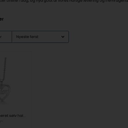
tter online i dag, og nyd godt af vores hurtige levering og fremrage
er
er
Søde rhodineret sølv halskæde med et hjerte med "Mor" inden i, samt syntetiske cubic zirconia i den venstre side af kant. Kæden er rhodineret sølv i længde 42-45 cm. fra Støvring Design
gn