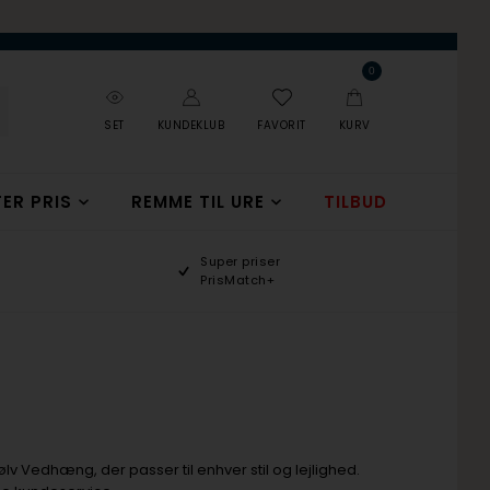
0
SET
KUNDEKLUB
FAVORIT
KURV
ER PRIS
REMME TIL URE
TILBUD
Super priser
PrisMatch+
lv Vedhæng, der passer til enhver stil og lejlighed.