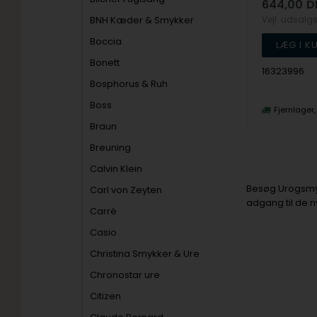
644,00
D
BNH Kæder & Smykker
Vejl. udsalg
Boccia
Bonett
16323996
Bosphorus & Ruh
Boss
Fjernlager
Braun
Breuning
Calvin Klein
Besøg Urogsmykk
Carl von Zeyten
adgang til de n
Carré
Casio
Christina Smykker & Ure
Chronostar ure
Citizen