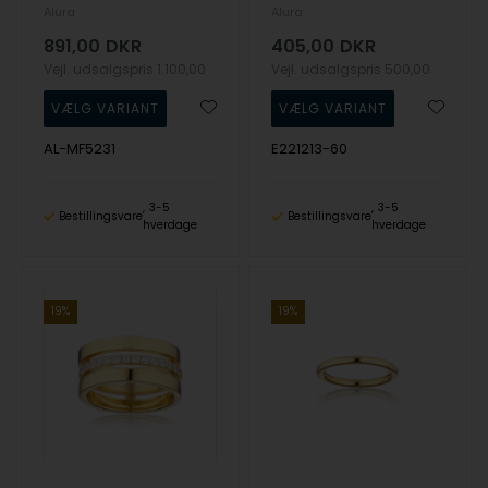
Alura
Alura
891,00
DKR
405,00
DKR
Vejl. udsalgspris
1.100,00
Vejl. udsalgspris
500,00
AL-MF5231
E221213-60
3-5
3-5
Bestillingsvare
Bestillingsvare
hverdage
hverdage
19%
19%