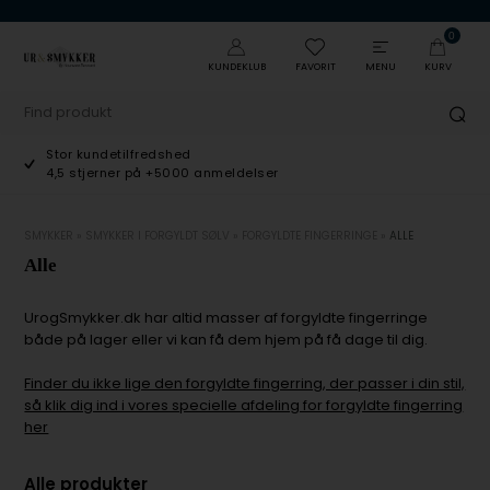
0
KUNDEKLUB
FAVORIT
MENU
KURV
Stor kundetilfredshed
4,5 stjerner på +5000 anmeldelser
SMYKKER
»
SMYKKER I FORGYLDT SØLV
»
FORGYLDTE FINGERRINGE
»
ALLE
Alle
UrogSmykker.dk har altid masser af forgyldte fingerringe
både på lager eller vi kan få dem hjem på få dage til dig.
Finder du ikke lige den forgyldte fingerring, der passer i din stil,
så klik dig ind i vores specielle afdeling for forgyldte fingerring
her
Alle produkter