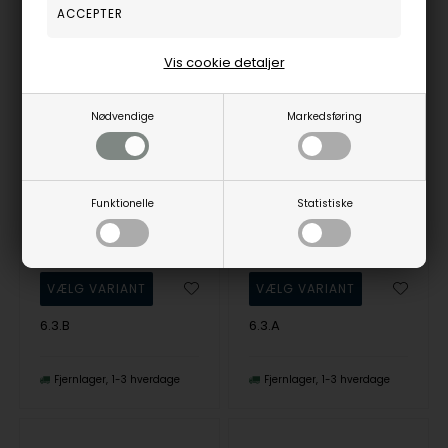
Vis cookie detaljer
Nødvendige
Markedsføring
Antique Ring med mat antik overflade i 925 forgyldt sølv fra Christina Jewelry
Antique Ring med mat antik overflade i 925 stering sølv fra Christina Jewelry
Christina Jewelry &
Christina Jewelry &
Watches
Watches
Funktionelle
Statistiske
400,00
DKR
350,00
DKR
Vejl. udsalgspris
799,00
Vejl. udsalgspris
699,00
6.3.B
6.3.A
Fjernlager
1-3 hverdage
Fjernlager
1-3 hverdage