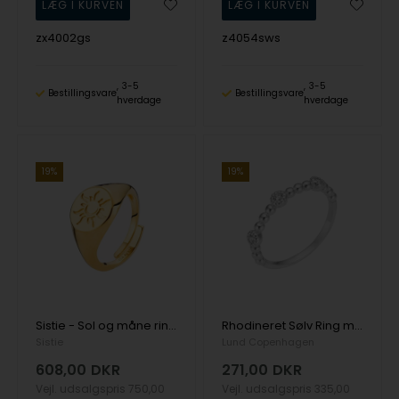
zx4002gs
z4054sws
3-5
3-5
Bestillingsvare
Bestillingsvare
hverdage
hverdage
19%
19%
Sistie - Sol og måne ring I forgyldt sølv (justerbar)
Rhodineret Sølv Ring med Kugler og Zirkoner - Lund
Sistie
Lund Copenhagen
608,00
DKR
271,00
DKR
Vejl. udsalgspris
750,00
Vejl. udsalgspris
335,00