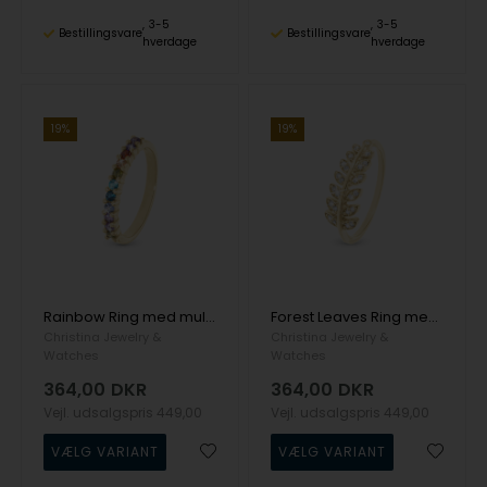
3-5
3-5
Bestillingsvare
Bestillingsvare
hverdage
hverdage
19%
19%
Rainbow Ring med multifarvet zirkonia i 925 forgyldt sølv fra Christina Jewelry
Forest Leaves Ring med zirkonia blade i 925 forgyldt sølv fra Christina Jewelry
Christina Jewelry &
Christina Jewelry &
Watches
Watches
364,00
DKR
364,00
DKR
Vejl. udsalgspris
449,00
Vejl. udsalgspris
449,00