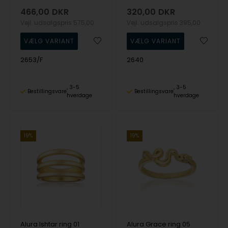
466,00
DKR
320,00
DKR
Vejl. udsalgspris
575,00
Vejl. udsalgspris
395,00
2653/F
2640
3-5
3-5
Bestillingsvare
Bestillingsvare
hverdage
hverdage
19%
19%
Alura Ishtar ring 01
Alura Grace ring 05