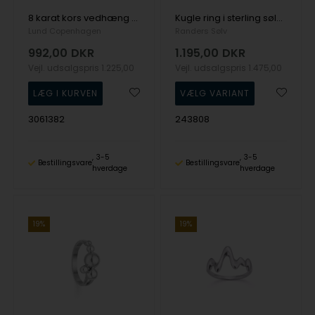
8 karat kors vedhæng med skåret effekter, 15 x 11 mm fra Lund Copenhagen
Kugle ring i sterling sølv, stor
Lund Copenhagen
Randers Sølv
992,00
DKR
1.195,00
DKR
Vejl. udsalgspris
1.225,00
Vejl. udsalgspris
1.475,00
3061382
243808
3-5
3-5
Bestillingsvare
Bestillingsvare
hverdage
hverdage
19%
19%