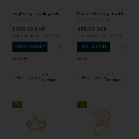
Kugle ring i sterling sølv
Elena - Sølv ring med bølget design - Seville
Randers Sølv
Guld & Sølv Design
1.033,00
DKR
466,00
DKR
Vejl. udsalgspris
1.275,00
Vejl. udsalgspris
575,00
243708
2670
3-5
3-5
Bestillingsvare
Bestillingsvare
hverdage
hverdage
19%
19%