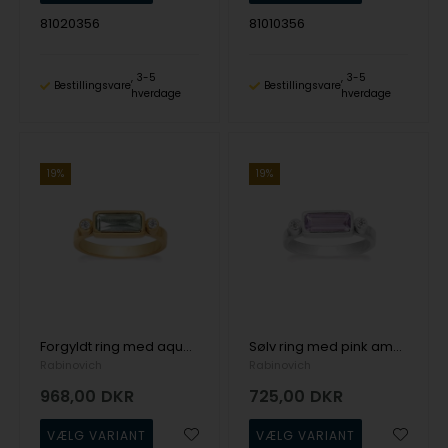
81020356
81010356
3-5
3-5
Bestillingsvare
Bestillingsvare
hverdage
hverdage
19%
19%
Forgyldt ring med aquablå kvarts & zirkoner - Rabinovich
Sølv ring med pink ametyst & zirkoner - Rabinovich
Rabinovich
Rabinovich
968,00
DKR
725,00
DKR