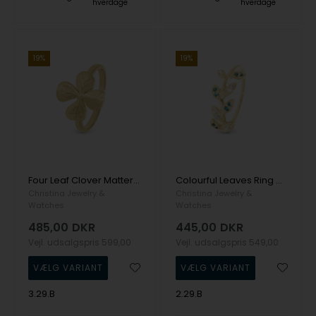
hverdage
hverdage
19%
19%
Four Leaf Clover Matteret og detaljeret firkløver ring i 925 forgyldt sølv fra Christina Jewelry
Colourful Leaves Ring med blade med grønne og hvide zirkonia i 925 forgyldt sølv fra Christina Jewelry
Christina Jewelry &
Christina Jewelry &
Watches
Watches
485,00
DKR
445,00
DKR
Vejl. udsalgspris
599,00
Vejl. udsalgspris
549,00
3.29.B
2.29.B