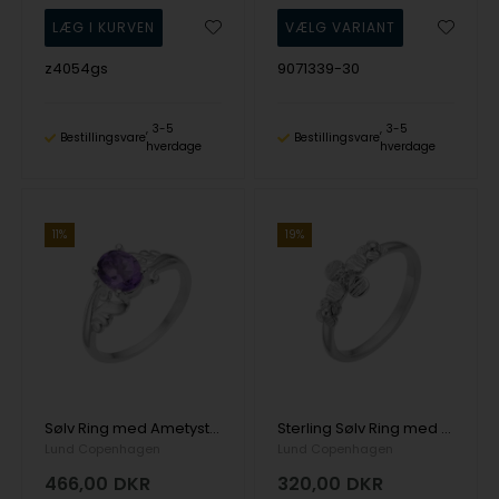
z4054gs
9071339-30
3-5
3-5
Bestillingsvare
Bestillingsvare
hverdage
hverdage
11%
19%
Sølv Ring med Ametyst, 6x8 mm - Lund
Sterling Sølv Ring med Blomst og Zirkoner - Lund
Lund Copenhagen
Lund Copenhagen
466,00
DKR
320,00
DKR