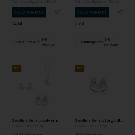
Vejl. udsalgspris
549,00
Vejl. udsalgspris
449,00
1.20.B
1.19.B
3-5
3-5
Bestillingsvare
Bestillingsvare
hverdage
hverdage
19%
19%
Seville's Selma sølv smykkesæt, 3 stk
Seville's Selma forgyldt fingerring, Ø 17 mm
Guld & Sølv Design
Guld & Sølv Design