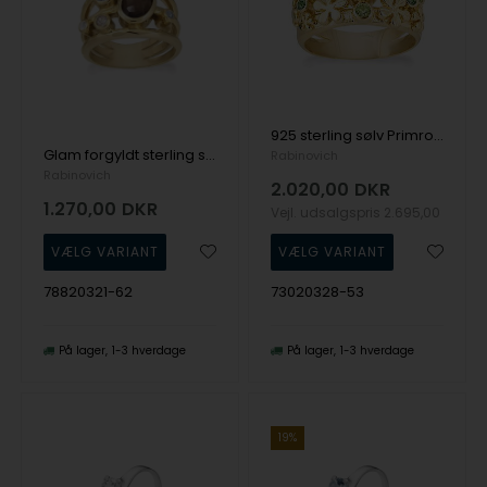
925 sterling sølv Primrose Fingerring forgyldt fra Rabinovich, str 53
Glam forgyldt sterling sølv fingerring med Røgkvarts, Sky Blue Topas,rosenkvarts, turmalin og topas fra Rabinovich, ringmål 62
Rabinovich
Rabinovich
2.020,00
DKR
1.270,00
DKR
Vejl. udsalgspris
2.695,00
78820321-62
73020328-53
På lager
1-3 hverdage
På lager
1-3 hverdage
19%