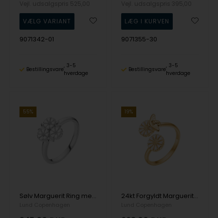
Vejl. udsalgspris
525,00
Vejl. udsalgspris
395,00
9071342-01
9071355-30
3-5
3-5
Bestillingsvare
Bestillingsvare
hverdage
hverdage
55%
19%
Sølv Marguerit Ring med Blade, 11x11 mm - Lund
24kt Forgyldt Marguerit Ring med Bi - Lund
Lund Copenhagen
Lund Copenhagen