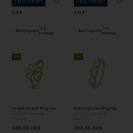
4.15.B
4.14.B
3-5
3-5
Bestillingsvare
Bestillingsvare
hverdage
hverdage
19%
19%
Simple Flower Ring med stor blomst i 925 forgyldt sølv fra Christina Jewelry
Dancing Love Ring med hjerter i 925 forgyldt sølv fra Christina Jewelry
Christina Jewelry &
Christina Jewelry &
Watches
Watches
445,00
DKR
364,00
DKR