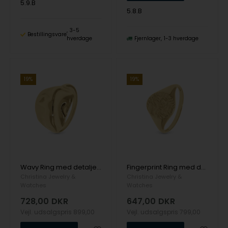
5.9.B
5.8.B
3-5
Bestillingsvare
hverdage
Fjernlager
1-3 hverdage
19%
19%
Wavy Ring med detaljeret bølje aftryk i 925 forgyldt sølv fra Christina Jewelry
Fingerprint Ring med detaljeret finger aftryk i 925 forgyldt sølv fra Christina Jewelry
Christina Jewelry &
Christina Jewelry &
Watches
Watches
728,00
DKR
647,00
DKR
Vejl. udsalgspris
899,00
Vejl. udsalgspris
799,00