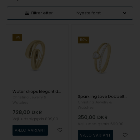
Filtrer efter
19%
50%
Water drops Elegant dråbering, der slynger sig i 925 forgyldt sølv fra Christina Jewelry
Sparkling Love Dobbelt alliance hjerte ring med zirkonia i 925 forgyldt sølv fra Christina Jewelry
Christina Jewelry &
Christina Jewelry &
Watches
Watches
728,00
DKR
350,00
DKR
Vejl. udsalgspris
899,00
Vejl. udsalgspris
699,00