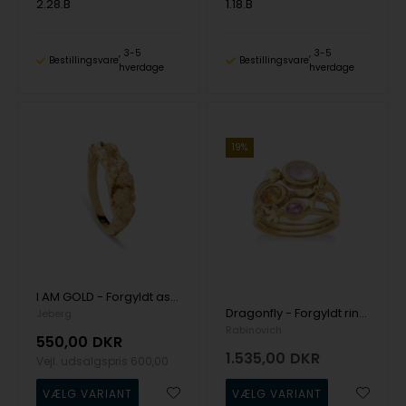
2.28.B
1.18.B
3-5
3-5
Bestillingsvare
Bestillingsvare
hverdage
hverdage
19%
I AM GOLD - Forgyldt assymetrisk ring, Jeberg
Dragonfly - Forgyldt ring med rosenkvarts, citrin & pink topas - Rabinovich
Jeberg
Rabinovich
550,00
DKR
1.535,00
DKR
Vejl. udsalgspris
600,00