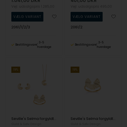
1.041,00
DKR
401,00
DKR
Vejl. udsalgspris
1.285,00
Vejl. udsalgspris
495,00
2061/1/2/3
2061/2
3-5
3-5
Bestillingsvare
Bestillingsvare
hverdage
hverdage
19%
19%
Seville's Selma forgyldt smykkesæt, 3 stk
Seville's Selma forgyldt fingerring, Ø 17 mm
Guld & Sølv Design
Guld & Sølv Design