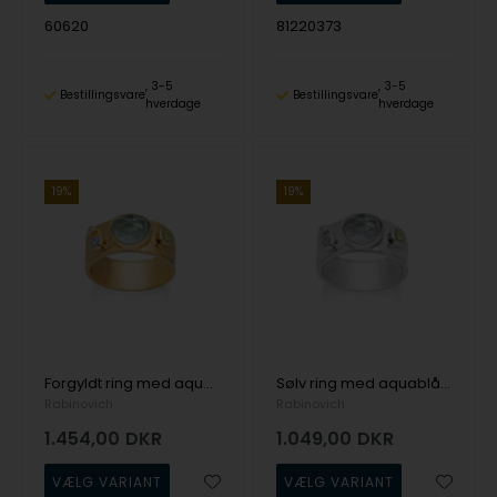
60620
81220373
3-5
3-5
Bestillingsvare
Bestillingsvare
hverdage
hverdage
19%
19%
Forgyldt ring med aquablå kvarts, peridot, topas & zirkonia - Rabinovich
Sølv ring med aquablå kvarts, peridot, topas & zirkonia - Rabinovich
Rabinovich
Rabinovich
1.454,00
DKR
1.049,00
DKR