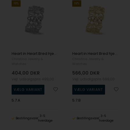
19%
19%
Heart in Heart Bred hjertering i 925 sterling sølv fra Christina Jewelry
Heart in Heart Bred hjertering i 925 Forgyldt sølv fra Christina Jewelry
Christina Jewelry &
Christina Jewelry &
Watches
Watches
404,00
DKR
566,00
DKR
Vejl. udsalgspris
499,00
Vejl. udsalgspris
699,00
5.7.A
5.7.B
3-5
3-5
Bestillingsvare
Bestillingsvare
hverdage
hverdage