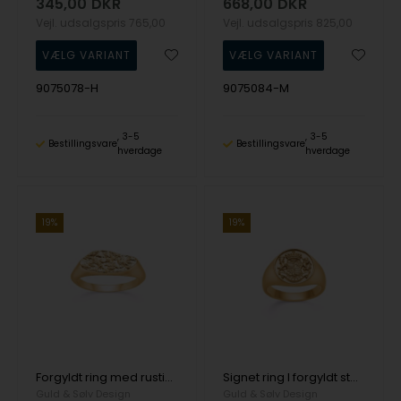
345,00
DKR
668,00
DKR
Vejl. udsalgspris
765,00
Vejl. udsalgspris
825,00
9075078-H
9075084-M
3-5
3-5
Bestillingsvare
Bestillingsvare
hverdage
hverdage
19%
19%
Forgyldt ring med rustikt mønster - Seville
Signet ring I forgyldt stål med emblem - GSD
Guld & Sølv Design
Guld & Sølv Design