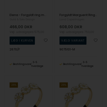
Elena - Forgyldt ring med bølget design - Seville
Forgyldt Marguerit Ring m. Sommerfugl fra Lund Copenhagen
Guld & Sølv Design
Lund Copenhagen
466,00
DKR
608,00
DKR
Vejl. udsalgspris
575,00
Vejl. udsalgspris
750,00
2670/F
9075101-M
3-5
3-5
Bestillingsvare
Bestillingsvare
hverdage
hverdage
25%
25%