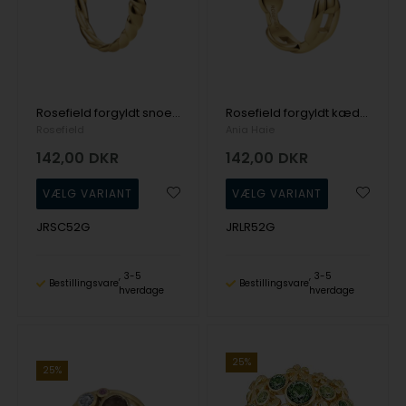
Rosefield forgyldt snoet ring
Rosefield forgyldt kædering
Rosefield
Ania Haie
142,00
DKR
142,00
DKR
JRSC52G
JRLR52G
3-5
3-5
Bestillingsvare
Bestillingsvare
hverdage
hverdage
25%
25%