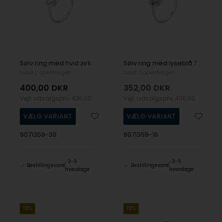
Sølv ring med hvid zirkonia fra Lund Copenhagen
Sølv ring med lyseblå Topaz fra Lund Copenhagen
Lund Copenhagen
Lund Copenhagen
400,00
DKR
352,00
DKR
Vejl. udsalgspris
435,00
Vejl. udsalgspris
435,00
9071359-30
9071359-16
3-5
3-5
Bestillingsvare
Bestillingsvare
hverdage
hverdage
19%
19%