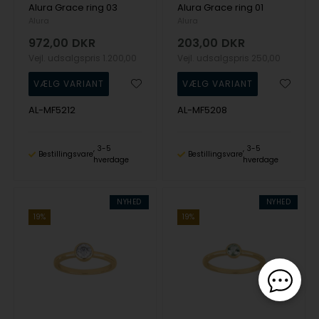
Alura Grace ring 03
Alura Grace ring 01
Alura
Alura
972,00
DKR
203,00
DKR
Vejl. udsalgspris
1.200,00
Vejl. udsalgspris
250,00
AL-MF5212
AL-MF5208
3-5
3-5
Bestillingsvare
Bestillingsvare
hverdage
hverdage
NYHED
NYHED
19%
19%