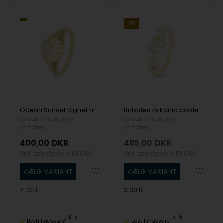
19%
Ocean Sunset Signet ring med solnedgang af zirkonia i 925 Forgyldt sølv fra Christina Jewelry
Bubbles Zirkonia boble ring i 925 forgyldt sølv fra Christina Jewelry
Christina Jewelry &
Christina Jewelry &
Watches
Watches
400,00
DKR
485,00
DKR
Vejl. udsalgspris
699,00
Vejl. udsalgspris
599,00
4.13.B
3.30.B
3-5
3-5
Bestillingsvare
Bestillingsvare