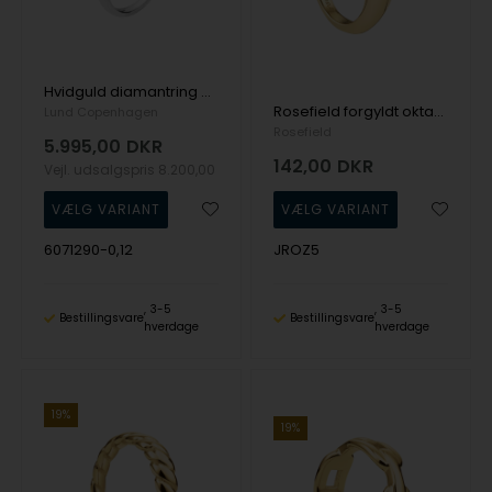
Hvidguld diamantring med 4 diamanter, 0,12 ct fra Lund Copenhagen
Rosefield forgyldt oktavisk ring med zirkonia
Lund Copenhagen
Rosefield
5.995,00
DKR
142,00
DKR
Vejl. udsalgspris
8.200,00
6071290-0,12
JROZ5
3-5
3-5
Bestillingsvare
Bestillingsvare
hverdage
hverdage
19%
19%