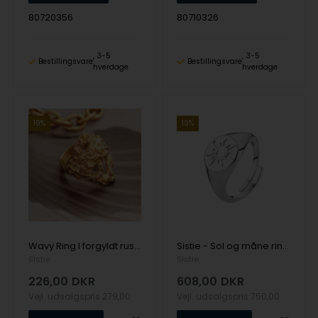
80720356
80710326
3-5
3-5
Bestillingsvare
Bestillingsvare
hverdage
hverdage
19%
19%
Wavy Ring I forgyldt rustfrit stål - Xenia x Sistie 2nd
Sistie - Sol og måne ring I sterling sølv (justerbar)
Sistie
Sistie
226,00
DKR
608,00
DKR
Vejl. udsalgspris
279,00
Vejl. udsalgspris
750,00