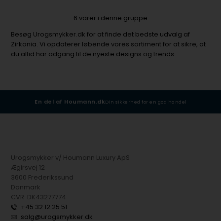
6
varer i denne gruppe
Besøg Urogsmykker.dk for at finde det bedste udvalg af
Zirkonia. Vi opdaterer løbende vores sortiment for at sikre, at
du altid har adgang til de nyeste designs og trends.
En del af Houmann.dk
Din sikkerhed for en god handel
Urogsmykker v/ Houmann Luxury ApS
Ægirsvej 12
3600 Frederikssund
Danmark
CVR: DK43277774
+45 32 12 25 51
salg@urogsmykker.dk