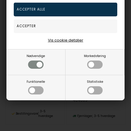
19%
Vis cookie detaljer
Nødvendige
Markedsføring
Hjerte vedhæng i 8 kt guld med zirkonia
forgyldt sterling sølv vedhæng Magic Circles med overflade fra Rabinovich
L & G
Rabinovich
2.005,00
DKR
1.495,00
DKR
Vejl. udsalgspris
2.475,00
Funktionelle
Statistiske
32520101
404003
3-5
Bestillingsvare
hverdage
Fjernlager
3-5 hverdage