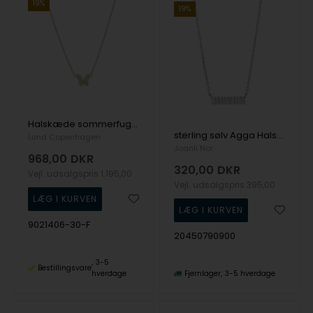
19%
19%
Halskæde sommerfugl m/ zirkonia forgyldt 925 sølv, 42-45-48cm
sterling sølv Agga Halskæder med vedhæng med blank overflade fra Joanli Nor
Lund Copenhagen
Joanli Nor
968,00
DKR
320,00
DKR
Vejl. udsalgspris
1.195,00
Vejl. udsalgspris
395,00
9021406-30-F
20450790900
3-5
Bestillingsvare
hverdage
Fjernlager
3-5 hverdage