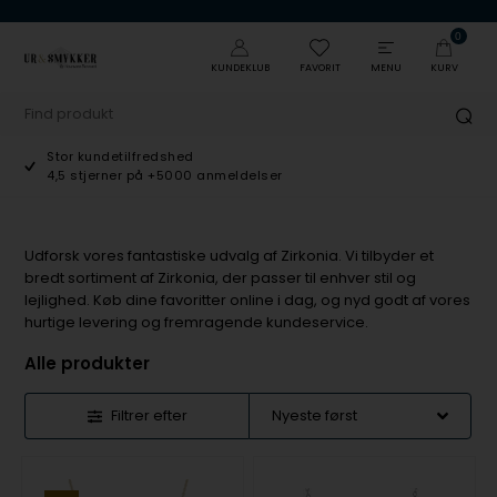
0
KUNDEKLUB
FAVORIT
MENU
KURV
Stor kundetilfredshed
4,5 stjerner på +5000 anmeldelser
Udforsk vores fantastiske udvalg af Zirkonia. Vi tilbyder et
bredt sortiment af Zirkonia, der passer til enhver stil og
lejlighed. Køb dine favoritter online i dag, og nyd godt af vores
hurtige levering og fremragende kundeservice.
Alle produkter
Filtrer efter