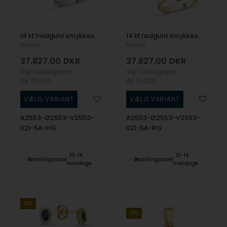
14 kt hvidguld smykkesæt, Roset safir serien fra Nuran med ialt 0,84 ct diamanter
14 kt rødguld smykkesæt, Roset safir serien fra Nuran med ialt 0,84 ct diamanter
NURAN
NURAN
37.827,00
DKR
37.827,00
DKR
Vejl. udsalgspris
Vejl. udsalgspris
46.700,00
46.700,00
A2553-Ø2553-V2553-
A2553-Ø2553-V2553-
021-SA-HG
021-SA-RG
10-14
10-14
Bestillingsvare
Bestillingsvare
hverdage
hverdage
19%
19%