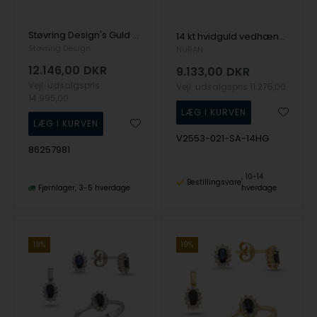
Støvring Design's Guld halskæde
14 kt hvidguld vedhæng, Roset safir serien fra Nuran med ialt 0,21 ct diamanter
Støvring Design
NURAN
12.146,00
DKR
9.133,00
DKR
Vejl. udsalgspris
Vejl. udsalgspris
11.275,00
14.995,00
V2553-021-SA-14HG
86257981
10-14
Bestillingsvare
Fjernlager
3-5 hverdage
hverdage
19%
19%