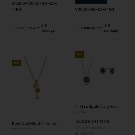
Ø2552-V2552-018-SA-
14RG
V2552-018-SA-14RG
3-5
3-5
Bestillingsvare
Bestillingsvare
hverdage
hverdage
19%
19%
14 kt rødguld smykkesæt, Grace serien fra Nuran med Røg topas og ialt 0,32 ct diamanter
NURAN
16.848,00
DKR
Pixie Dust Guld 14 karat vedhæng med Safirer fra Rabinovich
Vejl. udsalgspris
Rabinovich
20.800,00