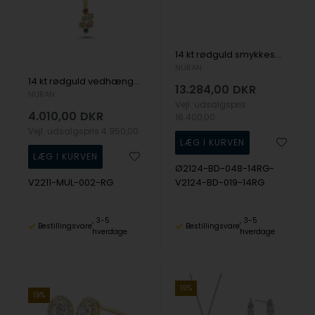
14 kt rødguld smykkesæt, Twinkle serien fra Nuran med ialt 0,43 ct diamanter
NURAN
14 kt rødguld vedhæng, Bubbles multicolour serien fra Nuran med ialt 0,02 ct diamanter
13.284,00
DKR
NURAN
Vejl. udsalgspris
4.010,00
DKR
16.400,00
Vejl. udsalgspris
4.950,00
Ø2124-BD-048-14RG-
V2211-MUL-002-RG
V2124-BD-019-14RG
3-5
3-5
Bestillingsvare
Bestillingsvare
hverdage
hverdage
19%
19%