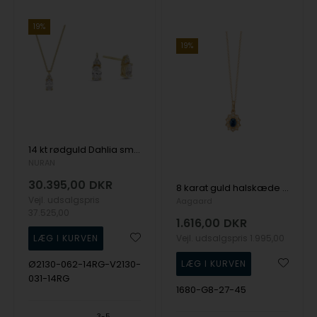
19%
19%
14 kt rødguld Dahlia smykkesæt med i alt 0,92 ct diamanter Wesselton SI
NURAN
30.395,00
DKR
8 karat guld halskæde med safir og diamanter fra Aagaard
Vejl. udsalgspris
Aagaard
37.525,00
1.616,00
DKR
Vejl. udsalgspris
1.995,00
Ø2130-062-14RG-V2130-
031-14RG
1680-G8-27-45
3-5