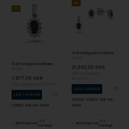
19%
19%
14 kt hvidguld smykkesæt, Roset Safir serien fra Nuran med ialt 0,54 ct diamanter
NURAN
14 kt hvidguld vedhæng, Roset Safir serien fra Nuran med ialt 0,18 ct diamanter
21.242,00
DKR
NURAN
Vejl. udsalgspris
7.877,00
DKR
26.225,00
Vejl. udsalgspris
9.725,00
Ø2552-V2552-018-SA-
V2552-018-SA-14HG
14HG
3-5
3-5
Bestillingsvare
Bestillingsvare
hverdage
hverdage