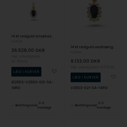
14 kt rødguld smykkesæt, Roset safir serien fra Nuran med ialt 0,63 ct diamanter
NURAN
14 kt rødguld vedhæng, Roset safir serien fra Nuran med ialt 0,21 ct diamanter
26.528,00
DKR
NURAN
Vejl. udsalgspris
9.133,00
DKR
32.750,00
Vejl. udsalgspris
11.275,00
Ø2553-V2553-021-SA-
14RG
V2553-021-SA-14RG
3-5
3-5
Bestillingsvare
Bestillingsvare
hverdage
hverdage