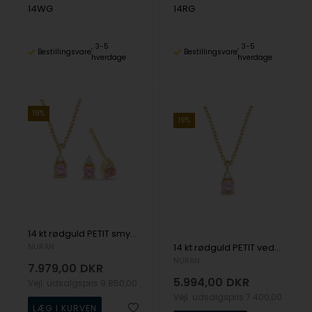
14WG
14RG
3-5
3-5
Bestillingsvare
Bestillingsvare
hverdage
hverdage
19%
19%
14 kt rødguld PETIT smykkesæt med pink safir og diamant Wesselton SI
NURAN
14 kt rødguld PETIT vedhæng med pink safir og diamant Wesselton SI
NURAN
7.979,00
DKR
5.994,00
DKR
Vejl. udsalgspris
9.850,00
Vejl. udsalgspris
7.400,00