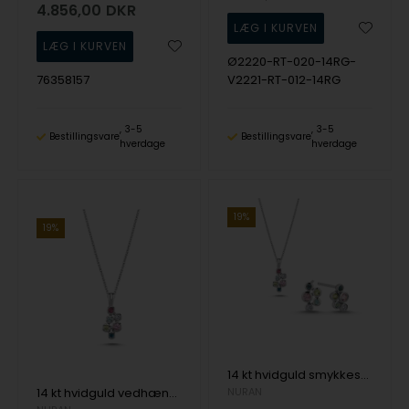
4.856,00
DKR
Ø2220-RT-020-14RG-
76358157
V2221-RT-012-14RG
3-5
3-5
Bestillingsvare
Bestillingsvare
hverdage
hverdage
19%
19%
14 kt hvidguld smykkesæt, Bubbles multicolour serien fra Nuran med ialt 0,06 ct diamanter
14 kt hvidguld vedhæng, Bubbles multicolour serien fra Nuran med ialt 0,02 ct diamanter
NURAN