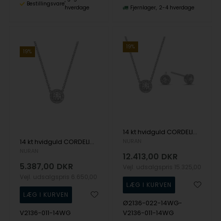
Bestillingsvare
hverdage
Fjernlager
2-4 hverdage
19%
19%
14 kt hvidguld CORDELIA smykkesæt med brillianter Wesselton SI
14 kt hvidguld CORDELIA vedhæng med brillianter Wesselton SI
NURAN
NURAN
12.413,00
DKR
5.387,00
DKR
Vejl. udsalgspris
15.325,00
Vejl. udsalgspris
6.650,00
Ø2136-022-14WG-
V2136-011-14WG
V2136-011-14WG