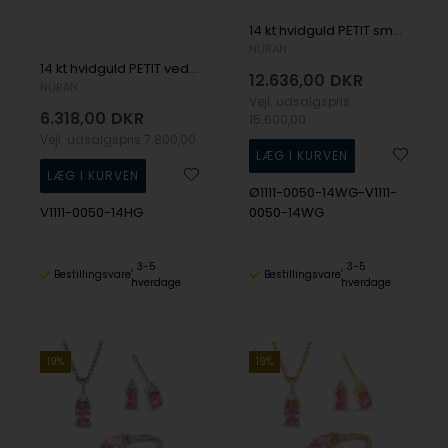
14 kt hvidguld PETIT smykkesæt med pink safir og diamant Wesselton SI
NURAN
14 kt hvidguld PETIT vedhæng med pink safir og diamant Wesselton SI
12.636,00
DKR
NURAN
Vejl. udsalgspris
6.318,00
DKR
15.600,00
Vejl. udsalgspris
7.800,00
Ø1111-0050-14WG-V1111-
V1111-0050-14HG
0050-14WG
3-5
3-5
Bestillingsvare
Bestillingsvare
hverdage
hverdage
19%
19%