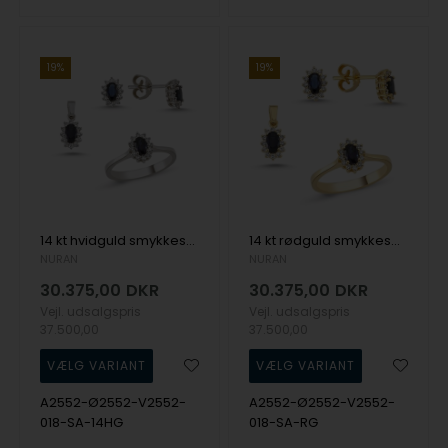
19%
19%
14 kt hvidguld smykkesæt, Roset Safir serien fra Nuran med ialt 0,72 ct diamanter
14 kt rødguld smykkesæt, Roset Safir serien fra Nuran med ialt 0,72 ct diamanter
NURAN
NURAN
30.375,00
DKR
30.375,00
DKR
Vejl. udsalgspris
Vejl. udsalgspris
37.500,00
37.500,00
A2552-Ø2552-V2552-
A2552-Ø2552-V2552-
018-SA-14HG
018-SA-RG