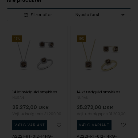
Alle produkter
Filtrer efter
19%
19%
14 kt hvidguld smykkesæt, Grace serien fra Nuran med Røg topas og ialt 0,42 ct diamanter
14 kt rødguld smykkesæt, Grace serien fra Nuran med Røg topas og ialt 0,42 ct diamanter
NURAN
NURAN
25.272,00
DKR
25.272,00
DKR
Vejl. udsalgspris
31.200,00
Vejl. udsalgspris
31.200,00
A2221-RT-012-14HG-
A2221-RT-012-14RG-