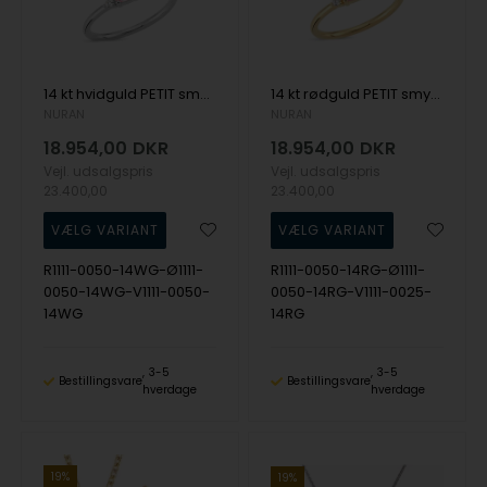
14 kt hvidguld PETIT smykkesæt med pink safir og diamant Wesselton SI
14 kt rødguld PETIT smykkesæt med pink safir og diamant Wesselton SI
NURAN
NURAN
18.954,00
DKR
18.954,00
DKR
Vejl. udsalgspris
Vejl. udsalgspris
23.400,00
23.400,00
R1111-0050-14WG-Ø1111-
R1111-0050-14RG-Ø1111-
0050-14WG-V1111-0050-
0050-14RG-V1111-0025-
14WG
14RG
3-5
3-5
Bestillingsvare
Bestillingsvare
hverdage
hverdage
19%
19%