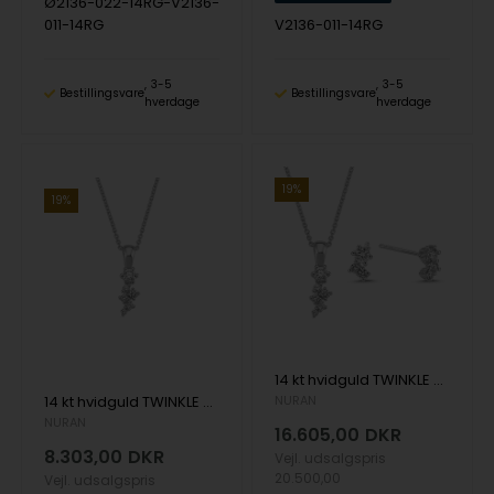
Ø2136-022-14RG-V2136-
011-14RG
V2136-011-14RG
3-5
3-5
Bestillingsvare
Bestillingsvare
hverdage
hverdage
19%
19%
14 kt hvidguld TWINKLE smykkesæt med brillianter Wesselton SI
14 kt hvidguld TWINKLE vedhæng med brillianter Wesselton SI
NURAN
NURAN
16.605,00
DKR
8.303,00
DKR
Vejl. udsalgspris
20.500,00
Vejl. udsalgspris