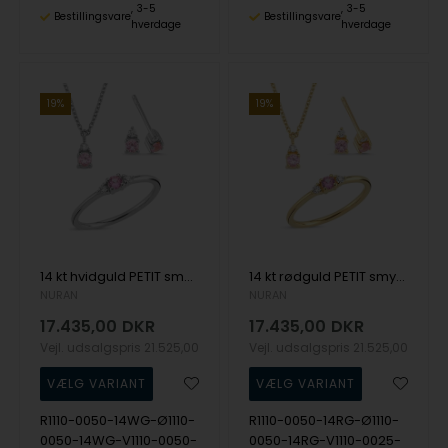
3-5
3-5
Bestillingsvare
Bestillingsvare
hverdage
hverdage
19%
19%
14 kt hvidguld PETIT smykkesæt med pink safir og diamant Wesselton SI
14 kt rødguld PETIT smykkesæt med pink safir og diamant Wesselton SI
NURAN
NURAN
17.435,00
DKR
17.435,00
DKR
Vejl. udsalgspris
21.525,00
Vejl. udsalgspris
21.525,00
R1110-0050-14WG-Ø1110-
R1110-0050-14RG-Ø1110-
0050-14WG-V1110-0050-
0050-14RG-V1110-0025-