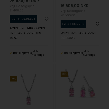
25.434,00
DKR
16.605,00
DKR
Vejl. udsalgspris
31.400,00
Vejl. udsalgspris
20.500,00
A2121-026-14RG-Ø2121-
026-14RG-V2121-019-
Ø2121-026-14RG-V2121-
14RG
019-14RG
3-5
3-5
Bestillingsvare
Bestillingsvare
hverdage
hverdage
19%
19%