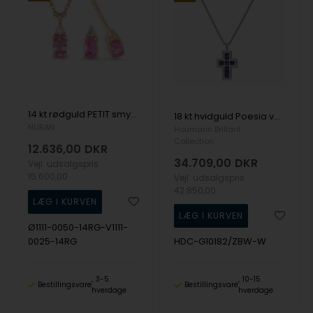
14 kt rødguld PETIT smykkesæt med pink safir og diamant Wesselton SI
18 kt hvidguld Poesia vedhæng fra Houmann Diamond Collection med total 0,82 ct
NURAN
Houmann Brillant
Collection
12.636,00
DKR
34.709,00
DKR
Vejl. udsalgspris
15.600,00
Vejl. udsalgspris
42.850,00
Ø1111-0050-14RG-V1111-
0025-14RG
HDC-G10182/ZBW-W
3-5
10-15
Bestillingsvare
Bestillingsvare
hverdage
hverdage