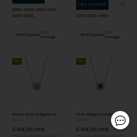
Ø1110-0050-14RG-V1110-
0025-14RG
V1110-0025-14RG
3-5
3-5
Bestillingsvare
Bestillingsvare
hverdage
hverdage
19%
19%
Nuran 14 kt rødguld vedhæng, fra Sofia serien med 1 x 0,08 ct Grøn Safir & 12 x 0,005 ct diamanter Wesselton SI
14 kt rødguld vedhæng, fra Sofia serien med 1 x 0,08 ct safir & 12 x 0,005 ct diamanter Wesselton SI
NURAN
NURAN
5.184,00
DKR
5.184,00
DKR
Vejl. udsalgspris
6.400,00
Vejl. udsalgspris
6.400,00