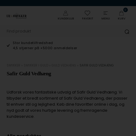
0
KUNDEKLUB
FAVORIT
MENU
KURV
Stor kundetilfredshed
4,5 stjerner på +5000 anmeldelser
SMYKKER
»
SMYKKER I GULD
»
GULD VEDHÆNG
»
SAFIR GULD VEDHÆNG
Safir Guld Vedhæng
Udforsk vores fantastiske udvalg af Safir Guld Vedhæng. Vi
tilbyder et bredt sortiment af Safir Guld Vedhæng, der passer
til enhver stil og lejlighed. Køb dine favoritter online i dag, og
nyd godt af vores hurtige levering og fremragende
kundeservice.