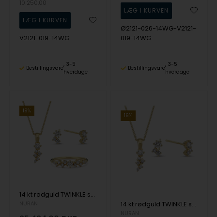
10.250,00
Ø2121-026-14WG-V2121-
V2121-019-14WG
019-14WG
3-5
3-5
Bestillingsvare
Bestillingsvare
hverdage
hverdage
19%
19%
14 kt rødguld TWINKLE smykkesæt med brillanter Wesselton SI
NURAN
14 kt rødguld TWINKLE smykkesæt med brillianter Wesselton SI
NURAN