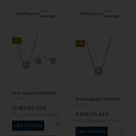
3-5
3-5
Bestillingsvare
Bestillingsvare
hverdage
hverdage
19%
10%
14 kt rødguld CORDELIA smykkesæt med brillianter Wesselton SI
NURAN
14 kt rødguld CORDELIA vedhæng med brillianter Wesselton SI
NURAN
12.413,00
DKR
6.946,00
DKR
Vejl. udsalgspris
15.325,00
Vejl. udsalgspris
6.650,00