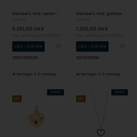
Siersbøl's 14 kt. hjerte 13 mm m/safir
Siersbøl's 14 kt. guldhjerte m/synt. safir 9mm
Siersbøl
Siersbøl
5.261,00
DKR
1.255,00
DKR
Vejl. udsalgspris
6.495,00
Vejl. udsalgspris
2.395,00
29160290506
29170190516
Fjernlager
3-5 hverdage
Fjernlager
3-5 hverdage
NYHED
NYHED
19%
19%