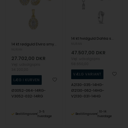
14 kt hvidguld Dahlia smykkesæt med i alt 1,28 ct diamanter Wesselton SI
14 kt rødguld Elvira smykkesæt med i alt 0,64 ct diamanter Wesselton SI
NURAN
NURAN
47.507,00
DKR
27.702,00
DKR
Vejl. udsalgspris
58.650,00
Vejl. udsalgspris
34.200,00
A2130-035-14HG-
Ø3052-064-14RG-
Ø2130-062-14HG-
V3052-032-14RG
V2130-031-14HG
3-5
10-14
Bestillingsvare
Bestillingsvare
hverdage
hverdage