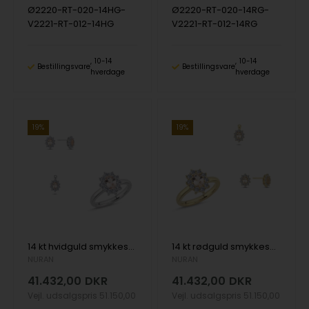
Ø2220-RT-020-14HG-
Ø2220-RT-020-14RG-
V2221-RT-012-14HG
V2221-RT-012-14RG
10-14
10-14
Bestillingsvare
Bestillingsvare
hverdage
hverdage
19%
19%
14 kt hvidguld smykkesæt, Dawn serien fra Nuran med ialt 1,40 ct Morganit & diamanter
14 kt rødguld smykkesæt, Dawn serien fra Nuran med ialt 1,40 ct Morganit & diamanter
NURAN
NURAN
41.432,00
DKR
41.432,00
DKR
Vejl. udsalgspris
51.150,00
Vejl. udsalgspris
51.150,00