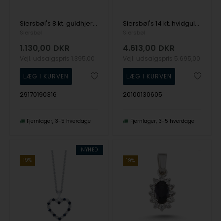
Siersbøl's 8 kt. guldhjerte m/synt. safir 9mm
Siersbøl's 14 kt. hvidgulds hjerte m/safir inkl. rhodineret sølvk
Siersbøl
Siersbøl
1.130,00
DKR
4.613,00
DKR
Vejl. udsalgspris
1.395,00
Vejl. udsalgspris
5.695,00
29170190316
20100130605
Fjernlager
3-5 hverdage
Fjernlager
3-5 hverdage
NYHED
19%
19%