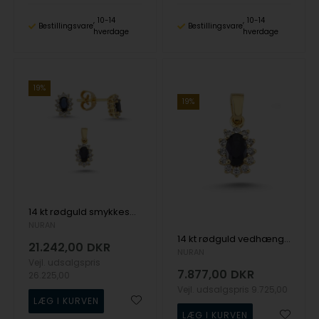
10-14
10-14
Bestillingsvare
Bestillingsvare
hverdage
hverdage
19%
19%
14 kt rødguld smykkesæt, Roset Safir serien fra Nuran med ialt 0,54 ct diamanter
NURAN
14 kt rødguld vedhæng, Roset Safir serien fra Nuran med ialt 0,18 ct diamanter
21.242,00
DKR
NURAN
Vejl. udsalgspris
7.877,00
DKR
26.225,00
Vejl. udsalgspris
9.725,00