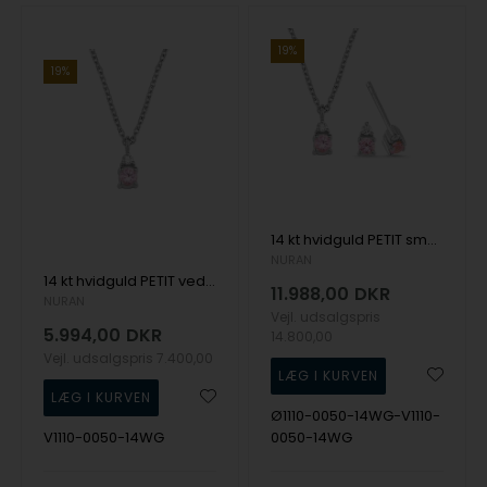
19%
19%
14 kt hvidguld PETIT smykkesæt med pink safir og diamant Wesselton SI
NURAN
14 kt hvidguld PETIT vedhæng med pink safir og diamant Wesselton SI
11.988,00
DKR
NURAN
Vejl. udsalgspris
5.994,00
DKR
14.800,00
Vejl. udsalgspris
7.400,00
Ø1110-0050-14WG-V1110-
V1110-0050-14WG
0050-14WG