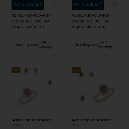
A2432-MO-050-HG-
A2432-MO-050-RG-
Ø2432-MO-060-HG-
Ø2432-MO-060-RG-
V2432-MO-030-HG
V2432-MO-030-RG
10-14
10-14
Bestillingsvare
Bestillingsvare
hverdage
hverdage
19%
19%
14 kt hvidguld smykkesæt, Dawn serien fra Nuran med ialt 1,40 ct Pink Turmelin & diamanter
14 kt rødguld smykkesæt, Dawn serien fra Nuran med ialt 1,40 ct Pink Turmelin & diamanter
NURAN
NURAN