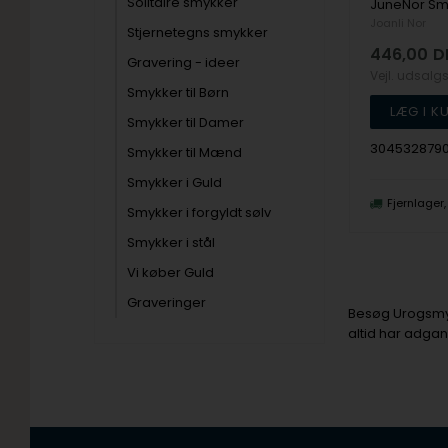
Solitaire smykker
Joanli Nor
Stjernetegns smykker
446,00
D
Gravering - ideer
Vejl. udsalg
Smykker til Børn
Smykker til Damer
304532879
Smykker til Mænd
Smykker i Guld
Fjernlager
Smykker i forgyldt sølv
Smykker i stål
Vi køber Guld
Graveringer
Besøg Urogsmykk
altid har adgan