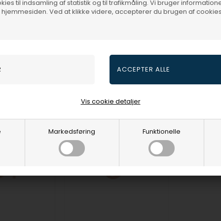
ies til indsamling af statistik og til trafikmåling. Vi bruger informatione
f hjemmesiden. Ved at klikke videre, accepterer du brugen af cookies
KR
324,00
DKR
324,00
spris
300,00
Vejl. udsalgspris
400,00
Vejl. udsa
00
30453347900
30453327
3-5 hverdage
Fjernlager
3-5 hverdage
Fjernlag
Vis cookie detaljer
19%
e
Markedsføring
Funktionelle