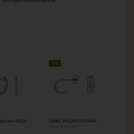
g og fremragende kundeservice.
19%
Rosaforgyldt sølv HELLENOR øreringe. Knæk creol med zirkonia i en smuk hvid farve fra Joanli Nor
DANIEL WELLINGTON EMALIE Creol Ørering, ADW00400148
Daniel Wellington