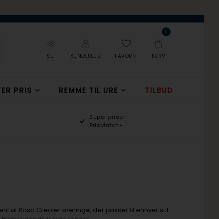
0
SET
KUNDEKLUB
FAVORIT
KURV
ER PRIS
REMME TIL URE
TILBUD
Super priser
PrisMatch+
nt af Rosa Creoler øreringe, der passer til enhver stil