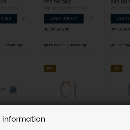
KR
799,00
DKR
243,00
spris
1.995,00
Vejl. udsalgspris
1.595,00
Vejl. udsa
30320247900
30452887
3-5 hverdage
På lager
3-5 hverdage
Fjernlag
19%
19%
 information
HelenNor Smukke ørestikker i rosaforgyldt sølv med 4 mm lys blå zirkonia i 4-grab fatning fra Joanli Nor
JulieNor Smukke creol øreringe i rosaforgyldt sølv med glitrende lyse grønne zirkonia fra Joanli Nor
Joanli Nor
Joanli Nor