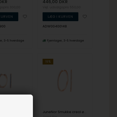
DKR
446,00
DKR
lgspris
300,00
Vejl. udsalgspris
550,00
900
ADW00400148
er
3-5 hverdage
Fjernlager
3-5 hverdage
19%
JaneNor Smukke creol øreringe i rosaforgyldt sølv med glitrende lyseblå zirkonia fra Joanli Nor
JuneNor Smukke creol øreringe i rosaforgyldt sølv med glitrende zirkonia fra Joanli Nor
Joanli Nor