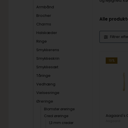
og lejlighed. K
Armbånd
Brocher
Alle produkt
Charms
Halskæder
Filtrer eft
Ringe
Smykkerens
Smykkeskrin
19%
Smykkesæt
Tåringe
Vedhæng
Vielsesringe
Øreringe
Blomster øreringe
Creol øreringe
Aagaard
1,3 mm creoler