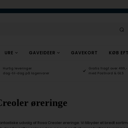
URE
GAVEIDEER
GAVEKORT
KØB EFT
Hurtig leveringer
Gratis fragt over 499,-
dag-til-dag på lagervarer
med Postnord & GLS
reoler øreringe
antastiske udvalg af Rosa Creoler øreringe. Vi tilbyder et bredt sortime