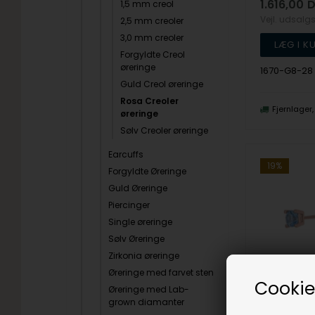
1.616,00
D
1,5 mm creol
Vejl. udsalg
2,5 mm creoler
3,0 mm creoler
Forgyldte Creol
øreringe
1670-G8-28
Guld Creol øreringe
Rosa Creoler
Fjernlager
øreringe
Sølv Creoler øreringe
Earcuffs
19%
Forgyldte Øreringe
Guld Øreringe
Piercinger
Single øreringe
Sølv Øreringe
Zirkonia øreringe
Øreringe med farvet sten
Cookie
Øreringe med Lab-
grown diamanter
Joanli Nor