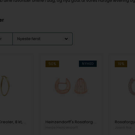
øb dine favoritter online i dag, og nyd godt af vores hurtige leverin
er
er
50%
NYHED
19%
Aagaard's Creoler, 8 kt, 30 x 20 mm
Heinzendorff's Rosaforg. sølv system-creoler Lisa 15x13mm
Heide Heinzendorff
Joanli Nor