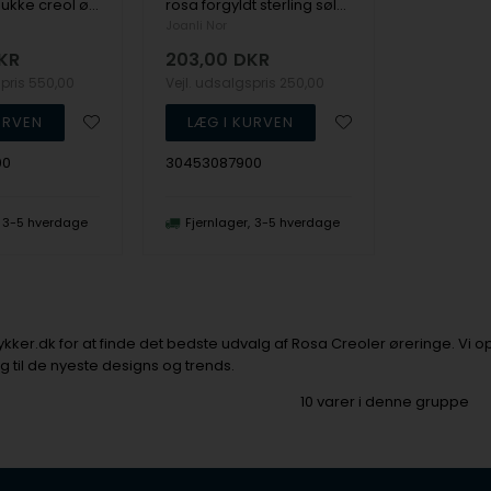
JuneNor Smukke creol øreringe i rosaforgyldt sølv med glitrende zirkonia fra Joanli Nor
rosa forgyldt sterling sølv HELGANOR Øreringe Flot og enkelt earcuff, med smukke hvide zirkonia fra Joanli Nor
Joanli Nor
KR
203,00
DKR
spris
550,00
Vejl. udsalgspris
250,00
00
30453087900
3-5 hverdage
Fjernlager
3-5 hverdage
er.dk for at finde det bedste udvalg af Rosa Creoler øreringe. Vi op
g til de nyeste designs og trends.
10
varer i denne gruppe