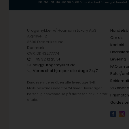
-17
En del af Houmann.dk
Din sikkerhed for en god handel
Urogsmykker v/ Houmann Luxury ApS
Handelsbe
Ægirsvej 12
Om os
3600 Frederikssund
Kontakt
Danmark
Finansier
CVR: DK43277774
+45 32 12 25 51
Levering
salg@urogsmykker.dk
FAQ om u
Vores chat hjælper alle dage 24/7
Retur/om
Reklamat
Kundeservice er åben alle hverdage 9-17.
Vi køber d
Mails besvares indenfor 24 timer i hverdagen.
Personlig henvendelse på adressen er kun efter
Prismatc
aftale.
Guides om