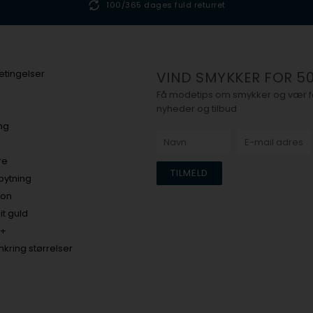
100/365 dages fuld returret
tingelser
VIND SMYKKER FOR 50
Få modetips om smykker og vær før
nyheder og tilbud
ing
re
bytning
ion
it guld
h+
kring størrelser