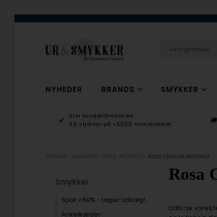
NYHEDER
BRANDS
SMYKKER
age 9-17
Stor kundetilfredshed
ogsmykker.dk
4,5 stjerner på +5000 anmeldelser
SMYKKER
»
ØRERINGE
»
CREOL ØRERINGE
»
ROSA CREOLER ØRERINGE
Rosa C
Smykker
Spar +60% - Lager Udsalg!
Udforsk vores f
Ankelkæder