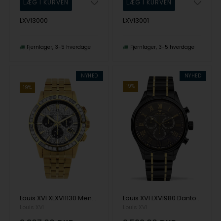
LXVI3000
LXVI3001
Fjernlager
3-5 hverdage
Fjernlager
3-5 hverdage
NYHED
NYHED
19%
19%
Louis XVI XLXVI1130 Mens Watch Majesté Iced Out Baguette 43mm 5ATM Wristwatch
Louis XVI LXVI980 Danton Chronograph 44mm 10ATM Wristwatch
Louis XVI
Louis XVI