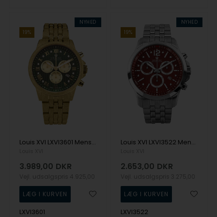
NYHED
NYHED
19%
19%
Louis XVI LXVI3601 Mens Watch Aramis Frosted 2.0 Diamond 43mm 5ATM Wristwatch
Louis XVI LXVI3522 Mens Watch Athos le Grand 2.0 Diamond 48mm 10ATM Wristwatch
Louis XVI
Louis XVI
3.989,00
DKR
2.653,00
DKR
Vejl. udsalgspris
4.925,00
Vejl. udsalgspris
3.275,00
LXVI3601
LXVI3522