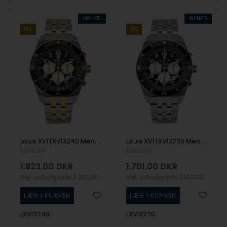
NYHED
NYHED
19%
19%
Louis XVI LXVI3240 Mens Watch Destrier Chrono Unlimited 43mm 5ATM Wristwatch
Louis XVI LXVI3220 Mens Watch Destrier Chrono Unlimited 43mm 5ATM Wristwatch
Louis XVI
Louis XVI
1.823,00
DKR
1.701,00
DKR
Vejl. udsalgspris
2.250,00
Vejl. udsalgspris
2.100,00
LXVI3240
LXVI3220