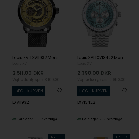
Louis XVI LXVI1932 Mens Watch Versailles 2.0 Limited 44mm 5ATM Wristwatch
Louis XVI LXVI3422 Mens Watch Artagnan Chrono Limited 48mm 5ATM Wristwatch
Louis XVI
Louis XVI
2.511,00
DKR
2.390,00
DKR
Vejl. udsalgspris
3.100,00
Vejl. udsalgspris
2.950,00
LXVI1932
LXVI3422
Fjernlager
3-5 hverdage
Fjernlager
3-5 hverdage
NYHED
NYHED