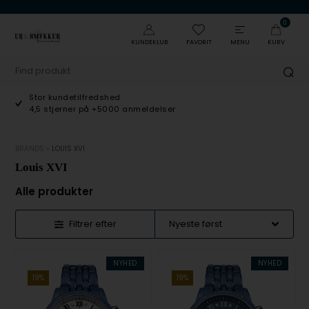
0
KUNDEKLUB
FAVORIT
MENU
KURV
Stor kundetilfredshed
4,5 stjerner på +5000 anmeldelser
BRANDS
»
LOUIS XVI
Louis XVI
Alle produkter
Filtrer efter
NYHED
NYHED
19%
19%