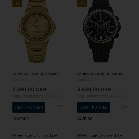
19%
19%
Louis XVI LXVI1600 Mens Watch Renaissance 40mm 5ATM Wristwatch
Louis XVI LXVI1183 Mens Watch Majeste Frosted Iced Out 43mm 10ATM Wristwatch
Louis XVI
Louis XVI
2.390,00
DKR
3.949,00
DKR
Vejl. udsalgspris
2.950,00
Vejl. udsalgspris
4.875,00
LXVI1600
LXVI1183
Fjernlager
3-5 hverdage
Fjernlager
3-5 hverdage