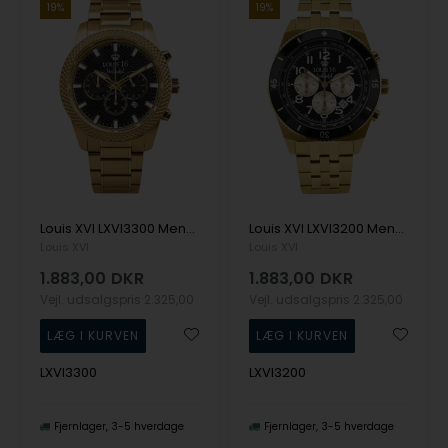
19%
19%
Louis XVI LXVI3300 Mens Watch Mirage Chrono Unlimited 43mm 5ATM Wristwatch
Louis XVI LXVI3200 Mens Watch Destrier Chrono Unlimited 43mm 5ATM Wristwatch
Louis XVI
Louis XVI
1.883,00
DKR
1.883,00
DKR
Vejl. udsalgspris
2.325,00
Vejl. udsalgspris
2.325,00
LXVI3300
LXVI3200
Fjernlager
3-5 hverdage
Fjernlager
3-5 hverdage