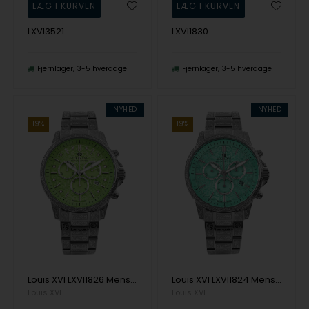
LXVI3521
LXVI1830
Fjernlager
3-5 hverdage
Fjernlager
3-5 hverdage
NYHED
NYHED
19%
19%
Louis XVI LXVI1826 Mens Watch Palais Royale 2.0 Diamond 43mm 10ATM Wristwatch
Louis XVI LXVI1824 Mens Watch Palais Royale 2.0 43mm 10ATM Wristwatch
Louis XVI
Louis XVI