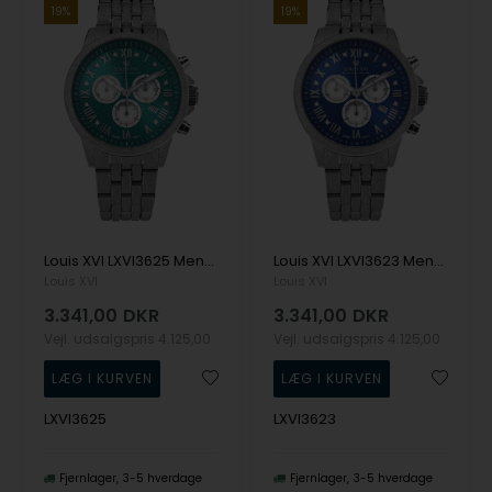
19%
19%
Louis XVI LXVI3625 Mens Watch Aramis Frosted 2.0 Diamond 43mm 5ATM Wristwatch
Louis XVI LXVI3623 Mens Watch Aramis Frosted 2.0 Diamond 43mm 5ATM Wristwatch
Louis XVI
Louis XVI
3.341,00
DKR
3.341,00
DKR
Vejl. udsalgspris
4.125,00
Vejl. udsalgspris
4.125,00
LXVI3625
LXVI3623
Fjernlager
3-5 hverdage
Fjernlager
3-5 hverdage