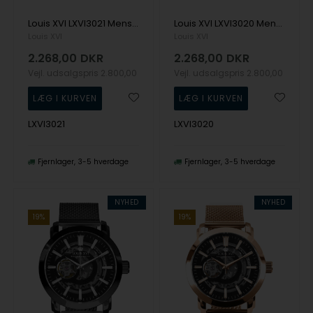
Louis XVI LXVI3021 Mens Watch Marquis Automatic Unlimited 42mm 5ATM Wristwatch
Louis XVI LXVI3020 Mens Watch Marquis Automatic Unlimited 42mm 5ATM Wristwatch
Louis XVI
Louis XVI
2.268,00
DKR
2.268,00
DKR
Vejl. udsalgspris
2.800,00
Vejl. udsalgspris
2.800,00
LXVI3021
LXVI3020
Fjernlager
3-5 hverdage
Fjernlager
3-5 hverdage
NYHED
NYHED
19%
19%