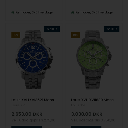
Fjernlager
3-5 hverdage
Fjernlager
3-5 hverdage
NYHED
NYHED
19%
19%
Louis XVI LXVI3521 Mens Watch Athos le Grand 2.0 Diamond 48mm 10ATM Wristwatch
Louis XVI LXVI1830 Mens Watch Palais Royale 2.0 43mm 10ATM Wristwatch
Louis XVI
Louis XVI
2.653,00
DKR
3.038,00
DKR
Vejl. udsalgspris
3.275,00
Vejl. udsalgspris
3.750,00