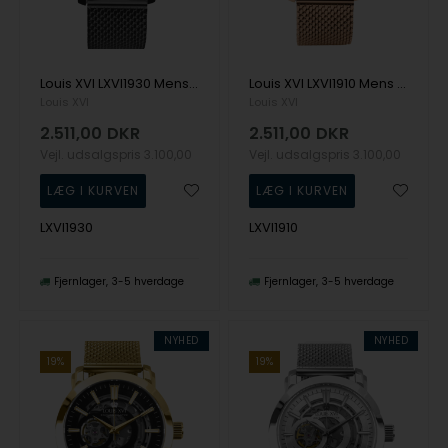
Louis XVI LXVI1930 Mens Watch Versailles 2.0 Limited 44mm 5ATM Wristwatch
Louis XVI LXVI1910 Mens Watch Versailles 2.0 Limited 44mm 5ATM Wristwatch
Louis XVI
Louis XVI
2.511,00
DKR
2.511,00
DKR
Vejl. udsalgspris
3.100,00
Vejl. udsalgspris
3.100,00
LXVI1930
LXVI1910
Fjernlager
3-5 hverdage
Fjernlager
3-5 hverdage
NYHED
NYHED
19%
19%