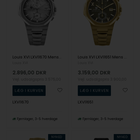
Louis XVI LXVI1670 Mens Watch Renaissance Chrono 40mm 5ATM Wristwatch
Louis XVI LXVI1651 Mens Watch Renaissance Chrono 40mm 5ATM Wristwatch
Louis XVI
Louis XVI
2.896,00
DKR
3.159,00
DKR
Vejl. udsalgspris
3.575,00
Vejl. udsalgspris
3.900,00
LXVI1670
LXVI1651
Fjernlager
3-5 hverdage
Fjernlager
3-5 hverdage
NYHED
NYHED