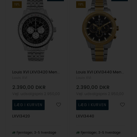
19%
19%
Louis XVI LXVI3420 Mens Watch Artagnan Chrono Limited 48mm 5ATM Wristwatch
Louis XVI LXVI3440 Mens Watch Artagnan Chrono Limited 48mm 5ATM Wristwatch
Louis XVI
Louis XVI
2.390,00
DKR
2.390,00
DKR
Vejl. udsalgspris
2.950,00
Vejl. udsalgspris
2.950,00
LXVI3420
LXVI3440
Fjernlager
3-5 hverdage
Fjernlager
3-5 hverdage