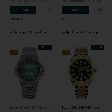
Vejl. udsalgspris
2.950,00
Vejl. udsalgspris
2.950,00
LXVI1625
LXVI1626
Fjernlager
3-5 hverdage
Fjernlager
3-5 hverdage
NYHED
NYHED
19%
19%
Louis XVI LXVI1621 Mens Watch Renaissance Limited 40mm 5ATM Wristwatch
Louis XVI LXVI3040 Mens Watch Marquis Automatic Unlimited 42mm 5ATM Wristwatch