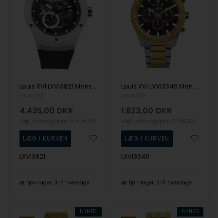
Louis XVI LXVI3821 Mens Watch La Lumière Automatic 45mm 5ATM Wristwatch
Louis XVI LXVI3340 Mens Watch Mirage Chrono Unlimited 43mm 5ATM Wristwatch
Louis XVI
Louis XVI
4.435,00
DKR
1.823,00
DKR
Vejl. udsalgspris
5.475,00
Vejl. udsalgspris
2.250,00
LXVI3821
LXVI3340
Fjernlager
3-5 hverdage
Fjernlager
3-5 hverdage
NYHED
NYHED