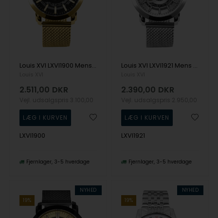
Louis XVI LXVI1900 Mens Watch Versailles 2.0 Limited 44mm 5ATM Wristwatch
Louis XVI LXVI1921 Mens Watch Versailles 2.0 Limited 44mm 5ATM Wristwatch
Louis XVI
Louis XVI
2.511,00
DKR
2.390,00
DKR
Vejl. udsalgspris
3.100,00
Vejl. udsalgspris
2.950,00
LXVI1900
LXVI1921
Fjernlager
3-5 hverdage
Fjernlager
3-5 hverdage
NYHED
NYHED
19%
19%