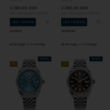
Louis XVI
Louis XVI
2.390,00
DKR
2.390,00
DKR
Vejl. udsalgspris
2.950,00
Vejl. udsalgspris
2.950,00
LXVI1621
LXVI3040
Fjernlager
3-5 hverdage
Fjernlager
3-5 hverdage
NYHED
NYHED
19%
19%