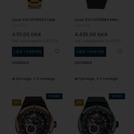
Louis XVI LXVI6003 Ladies Watch Palais Royale Chronograph 38mm 10ATM Wristwatch
Louis XVI LXVI3884 Mens Watch La Lumière Automatic 45mm 5ATM Wristwatch
Louis XVI
Louis XVI
4.111,00
DKR
4.435,00
DKR
Vejl. udsalgspris
5.075,00
Vejl. udsalgspris
5.475,00
LXVI6003
LXVI3884
Fjernlager
3-5 hverdage
Fjernlager
3-5 hverdage
NYHED
NYHED
19%
19%