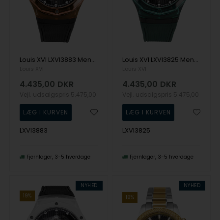
Louis XVI LXVI3883 Mens Watch La Lumière Automatic 45mm 5ATM Wristwatch
Louis XVI LXVI3825 Mens Watch La Lumière Automatic 45mm 5ATM Wristwatch
Louis XVI
Louis XVI
4.435,00
DKR
4.435,00
DKR
Vejl. udsalgspris
5.475,00
Vejl. udsalgspris
5.475,00
LXVI3883
LXVI3825
Fjernlager
3-5 hverdage
Fjernlager
3-5 hverdage
NYHED
NYHED
19%
19%