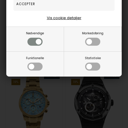
Louis XVI LXVI6025 Ladies Watch Palais Royale Chronograph 38mm 10ATM Wristwatch
Louis XVI LXVI6023 Ladies Watch Palais Royale Chronograph 38mm 10ATM Wristwatch
Louis XVI
Louis XVI
3.483,00
DKR
3.483,00
DKR
Vis cookie detaljer
Vejl. udsalgspris
4.300,00
Vejl. udsalgspris
4.300,00
Nødvendige
Markedsføring
LXVI6025
LXVI6023
Funktionelle
Statistiske
Fjernlager
3-5 hverdage
Fjernlager
3-5 hverdage
NYHED
NYHED
19%
19%