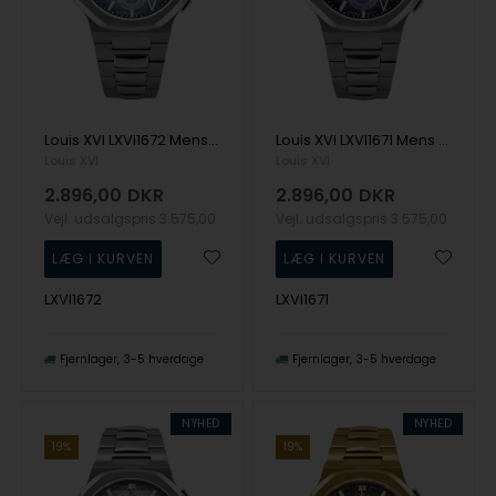
Louis XVI LXVI1672 Mens Watch Renaissance Chrono 40mm 5ATM Wristwatch
Louis XVI LXVI1671 Mens Watch Renaissance Chrono 40mm 5ATM Wristwatch
Louis XVI
Louis XVI
2.896,00
DKR
2.896,00
DKR
Vejl. udsalgspris
3.575,00
Vejl. udsalgspris
3.575,00
LXVI1672
LXVI1671
Fjernlager
3-5 hverdage
Fjernlager
3-5 hverdage
NYHED
NYHED
19%
19%