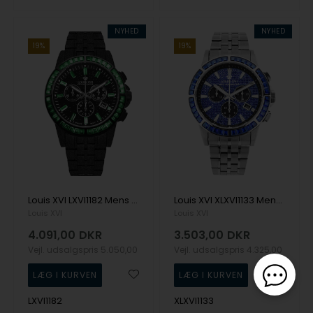
NYHED
NYHED
19%
19%
Louis XVI LXVI1182 Mens Watch Majeste Frosted Iced Out Chrono Limited 43mm 10ATM Wristwatch
Louis XVI XLXVI1133 Mens Watch Majesté Iced Out Baguette 43mm 5ATM Wristwatch
Louis XVI
Louis XVI
4.091,00
DKR
3.503,00
DKR
Vejl. udsalgspris
5.050,00
Vejl. udsalgspris
4.325,00
LXVI1182
XLXVI1133