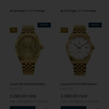
Fjernlager
3-5 hverdage
Fjernlager
3-5 hverdage
NYHED
NYHED
19%
19%
Louis XVI LXVI3000 Mens Watch Marquis Automatic Unlimited 42mm 5ATM Wristwatch
Louis XVI LXVI3001 Mens Watch Marquis Automatic Unlimited 42mm 5ATM Wristwatch
Louis XVI
Louis XVI
2.390,00
DKR
2.390,00
DKR
Vejl. udsalgspris
2.950,00
Vejl. udsalgspris
2.950,00