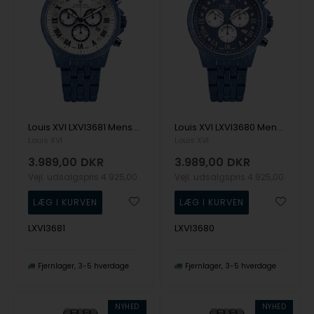
Louis XVI LXVI3681 Mens Watch Aramis Frosted 2.0 Diamond 43mm 5ATM Wristwatch
Louis XVI LXVI3680 Mens Watch Aramis Frosted 2.0 Diamond 43mm 5ATM Wristwatch
Louis XVI
Louis XVI
3.989,00
DKR
3.989,00
DKR
Vejl. udsalgspris
4.925,00
Vejl. udsalgspris
4.925,00
LXVI3681
LXVI3680
Fjernlager
3-5 hverdage
Fjernlager
3-5 hverdage
NYHED
NYHED