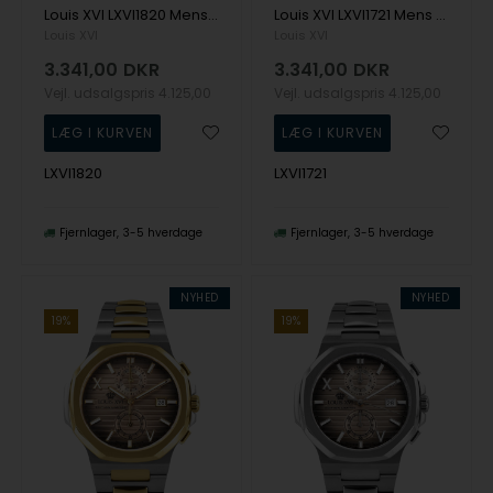
Louis XVI LXVI1820 Mens Watch Palais Royale 2.0 Diamond 43mm 10ATM Wristwatch
Louis XVI LXVI1721 Mens Watch Palais Royale Inked Diamond 43mm 10ATM Wristwatch
Louis XVI
Louis XVI
3.341,00
DKR
3.341,00
DKR
Vejl. udsalgspris
4.125,00
Vejl. udsalgspris
4.125,00
LXVI1820
LXVI1721
Fjernlager
3-5 hverdage
Fjernlager
3-5 hverdage
NYHED
NYHED
19%
19%