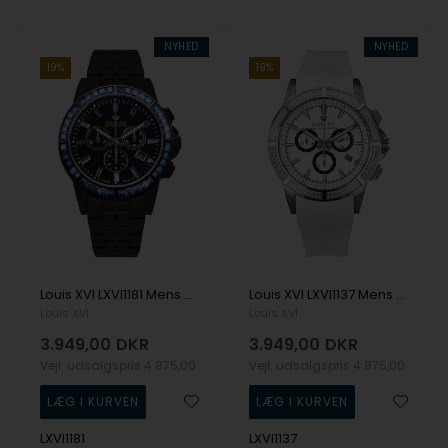
NYHED
NYHED
19%
19%
Louis XVI LXVI1181 Mens Watch Majeste Frosted Iced Out 43mm 10ATM Wristwatch
Louis XVI LXVI1137 Mens Watch Majeste Iced Out Royale 43mm 5ATM Wristwatch
Louis XVI
Louis XVI
3.949,00
DKR
3.949,00
DKR
Vejl. udsalgspris
4.875,00
Vejl. udsalgspris
4.875,00
LXVI1181
LXVI1137