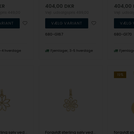
KR
404,00
DKR
404,00
spris
449,00
Vejl. udsalgspris
499,00
Vejl. udsa
680-G167
680-G170
-4 hverdage
Fjernlager
3-5 hverdage
Fjernlag
19%
Forgyldt sterling sølv vedhæng og halskæde, Simple Flower fra Christina Jewelry
Forgyldt sterling sølv vedhæng og halskæde, Flower Heaven fra Christina Jewelry