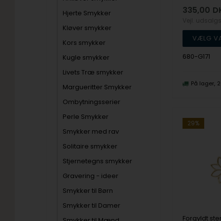
335,00
D
Hjerte Smykker
Vejl. udsalg
Kløver smykker
Kors smykker
680-G171
Kugle smykker
Livets Træ smykker
På lager
2
Margueritter Smykker
Ombytningsserier
Perle Smykker
29%
Smykker med rav
Solitaire smykker
Stjernetegns smykker
Gravering - ideer
Smykker til Børn
Smykker til Damer
Smykker til Mænd