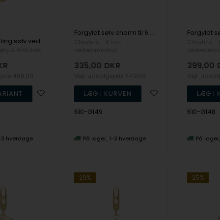
Forgyldt sølv charm til 6 mm læderarmbånd Glow In The Dark - Sun - Charm 6 mm fra Christina Collect
Forgyldt sterling sølv vedhæng og halskæde, Sparkling Life fra Christina Jewelry
Christina - 6 mm
Christina -
elry & Watches
læderarmbånd
læderarmb
KR
335,00
DKR
399,00
spris
499,00
Vejl. udsalgspris
449,00
Vejl. udsa
610-G149
610-G148
-3 hverdage
På lager
1-3 hverdage
På lager
29%
25%