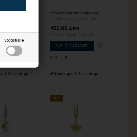
Forgyldt sterling sølv vedhæng og halskæde, Pearl Cross fra Christina Jewelry
Forgyldt sterling sølv vedhæng og halskæde, Ocean Splash fra Christina Jewelry
ewelry & Watches
Christina Jewelry & Watches
DKR
450,00
DKR
lgspris
449,00
Vejl. udsalgspris
499,00
Statistiske
680-G158
er
3-5 hverdage
Fjernlager
3-5 hverdage
29%