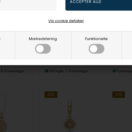
Forgyldt sterling sølv vedhæng og halskæde, Magic Sun fra Christina Jewelry
Forgyldt sterling sølv vedhæng og halskæde, Pearl Cherries fra Christina Jewelry
elry & Watches
Christina Jewelry & Watches
Christina J
Vis cookie detaljer
KR
260,00
DKR
364,00
spris
399,00
Vejl. udsalgspris
349,00
Vejl. udsa
e
Markedsføring
Funktionelle
680-G160
680-G159
3-5 hverdage
På lager
1-3 hverdage
Fjernlag
25%
33%