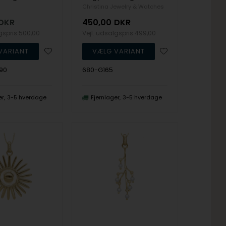
Christina Jewelry & Watches
DKR
450,00
DKR
lgspris
500,00
Vejl. udsalgspris
499,00
90
680-G165
er
3-5 hverdage
Fjernlager
3-5 hverdage