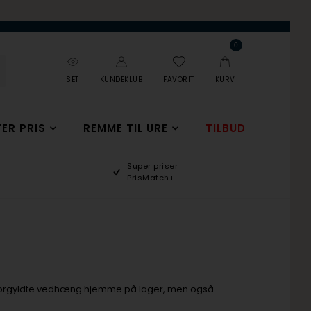
0
SET
KUNDEKLUB
FAVORIT
KURV
ER PRIS
REMME TIL URE
TILBUD
Super priser
PrisMatch+
 forgyldte vedhæng hjemme på lager, men også