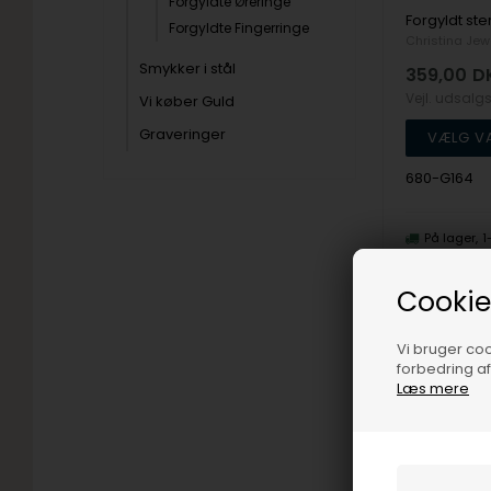
Forgyldte Øreringe
Forgyldte Fingerringe
Christina Jew
Smykker i stål
359,00
D
Vejl. udsalg
Vi køber Guld
Graveringer
680-G164
På lager
1
Cookie
Vi bruger cook
forbedring a
Læs mere