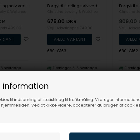
Forgyldt sterling sølv vedhæng og halskæde, Shimmery Clover fra Christina Jewelry
Forgyldt sterling sølv vedhæng og halskæde, Sunflower fra Christina Jewelry
elry & Watches
Christina Jewelry & Watches
Christina J
KR
675,00
DKR
809,00
spris
499,00
Vejl. udsalgspris
749,00
Vejl. udsa
680-G163
680-G162
-3 hverdage
Fjernlager
3-5 hverdage
Fjernlag
 information
26%
19%
ies til indsamling af statistik og til trafikmåling. Vi bruger informatione
f hjemmesiden. Ved at klikke videre, accepterer du brugen af cookies