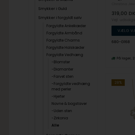
Christina Jew
Smykker i Guld
319,00
D
Smykker i forgyldt sølv
Vejl. udsalg
Forgyldte Ankelkæder
Forgyldte Armbånd
Forgyldte Charms
680-G168
Forgyldte Halskæder
Forgyldte Vedhæng
På lager
2
-Blomster
-Diamanter
-Farvet sten
28%
-Forgyldte vedhæng
med perler
-Hjerter
Navne & bogstaver
-Uden sten
-Zirkonia
Alle