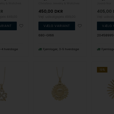
elry & Watches
Christina Jewelry & Watches
Joanli Nor
KR
450,00
DKR
405,00
spris
449,00
Vejl. udsalgspris
499,00
Vejl. udsa
680-G166
20458995
-4 hverdage
Fjernlager
3-5 hverdage
Fjernlag
19%