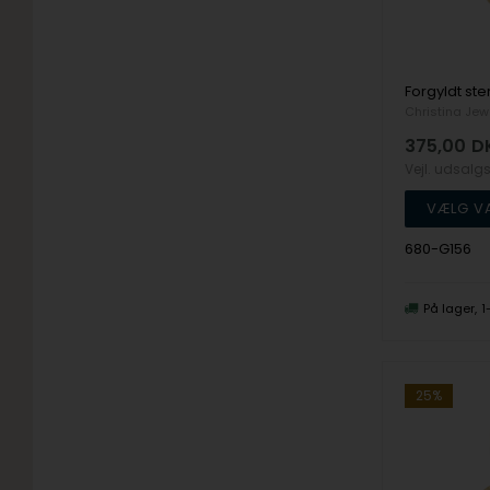
Christina Jew
375,00
D
Vejl. udsalg
680-G156
På lager
1
25%