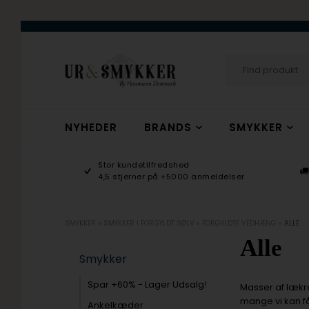
NYHEDER
BRANDS
SMYKKER
age 9-17
Stor kundetilfredshed
ogsmykker.dk
4,5 stjerner på +5000 anmeldelser
SMYKKER
»
SMYKKER I FORGYLDT SØLV
»
FORGYLDTE VEDHÆNG
»
ALLE
Alle
Smykker
Spar +60% - Lager Udsalg!
Masser af lækr
mange vi kan få
Ankelkæder