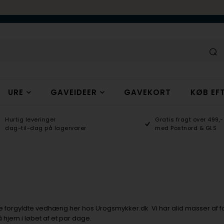
URE
GAVEIDEER
GAVEKORT
KØB EFT
Hurtig leveringer
Gratis fragt over 499,-
dag-til-dag på lagervarer
med Postnord & GLS
e forgyldte vedhæng her hos Urogsmykker.dk Vi har alid masser af
 hjem i løbet af et par dage.