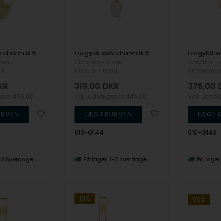
Forgyldt sølv charm til 6 mm læderarmbånd Fingerprint - Charm 6 mm fra Christina Collect
Forgyldt sølv charm til 6 mm læderarmbånd Sparkling Pearl - Charm 6 mm fra Christina Collect
6 mm
Christina - 6 mm
Christina -
nd
læderarmbånd
læderarmb
KR
319,00
DKR
375,00
spris
499,00
Vejl. udsalgspris
449,00
Vejl. udsa
610-G144
610-G143
-3 hverdage
På lager
1-3 hverdage
På lager
19%
50%