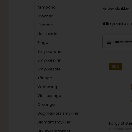
Armbånd
Finder du ikke 
Brocher
Alle produkt
Charms
Halskæder
Filtrer eft
Ringe
Smykkerens
Smykkeskrin
25%
Smykkesæt
Tåringe
Vedhæng
Vielsesringe
Øreringe
Dagmarkors smykker
Diamant smykker
Christina Jew
Firkløver smykker