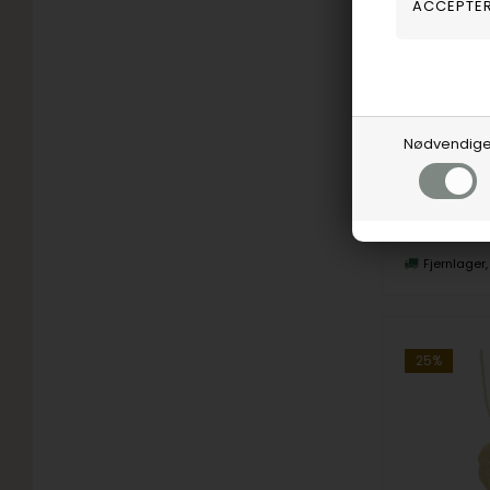
Christina Jew
375,00
D
Vejl. udsalg
Nødvendig
680-G157
Fjernlager
25%