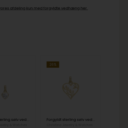
ind vores afdeling kun med forgyldte vedhæng her.
26%
Forgyldt sterling sølv vedhæng og halskæde, Sparkling Love fra Christina Jewelry
Forgyldt sterling sølv vedhæng og halskæde, Nature Love fra Christina Jewelry
ewelry & Watches
Christina Jewelry & Watches