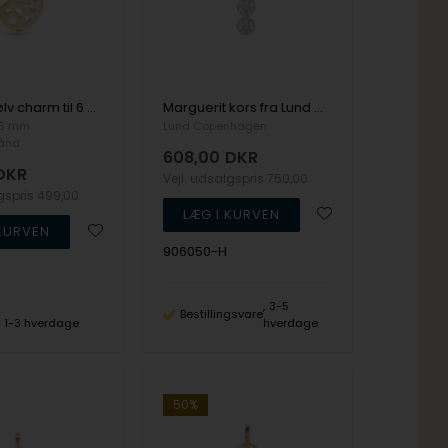
Forgyldt sølv charm til 6 mm læderarmbånd 2026 - Charm 6 mm fra Christina Collect
Marguerit kors fra Lund Copenhagen, hvidt 24 x 17 mm
 6 mm
Lund Copenhagen
ånd
608,00
DKR
DKR
Vejl. udsalgspris
750,00
lgspris
499,00
906050-H
3-5
Bestillingsvare
1-3 hverdage
hverdage
50%