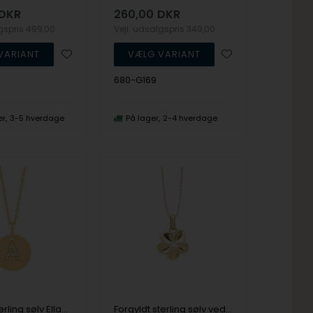
DKR
260,00
DKR
lgspris
499,00
Vejl. udsalgspris
349,00
680-G169
er
3-5 hverdage
På lager
2-4 hverdage
forgyldt sterling sølv EllaNor Vedhæng med kæde med blank overflade fra Joanli Nor
Forgyldt sterling sølv vedhæng og halskæde, Flower Bouquette fra Christina Jewelry