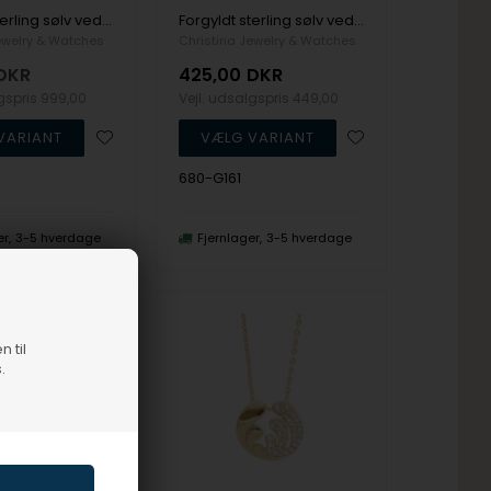
Forgyldt sterling sølv vedhæng og halskæde, Sunshine fra Christina Jewelry
Forgyldt sterling sølv vedhæng og halskæde, Cherry Tree fra Christina Jewelry
ewelry & Watches
Christina Jewelry & Watches
DKR
425,00
DKR
lgspris
999,00
Vejl. udsalgspris
449,00
680-G161
er
3-5 hverdage
Fjernlager
3-5 hverdage
n til
.