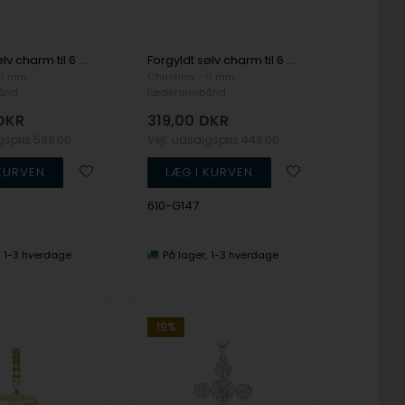
Forgyldt sølv charm til 6 mm læderarmbånd Croissant - Charm 6 mm fra Christina Collect
Forgyldt sølv charm til 6 mm læderarmbånd Fan - Charm 6 mm fra Christina Collect
 6 mm
Christina - 6 mm
ånd
læderarmbånd
DKR
319,00
DKR
lgspris
599,00
Vejl. udsalgspris
449,00
610-G147
1-3 hverdage
På lager
1-3 hverdage
19%