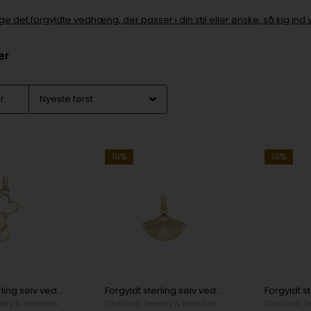
lige det forgyldte vedhæng, der passer i din stil eller ønske, så kig 
er
er
19%
19%
Forgyldt sterling sølv vedhæng og halskæde, Dancing Love fra Christina Jewelry
Forgyldt sterling sølv vedhæng og halskæde, Fan fra Christina Jewelry
elry & Watches
Christina Jewelry & Watches
Christina J