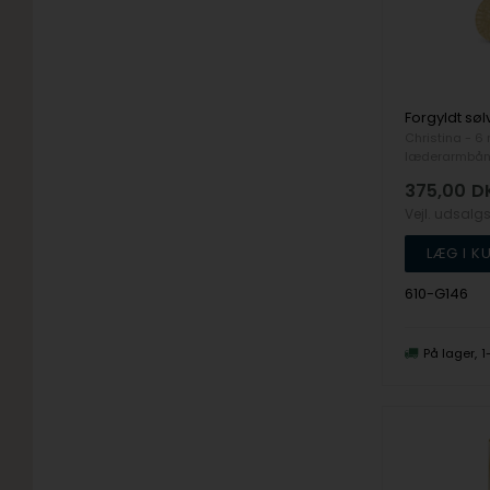
Christina - 
læderarmbå
375,00
D
Vejl. udsalg
610-G146
På lager
1