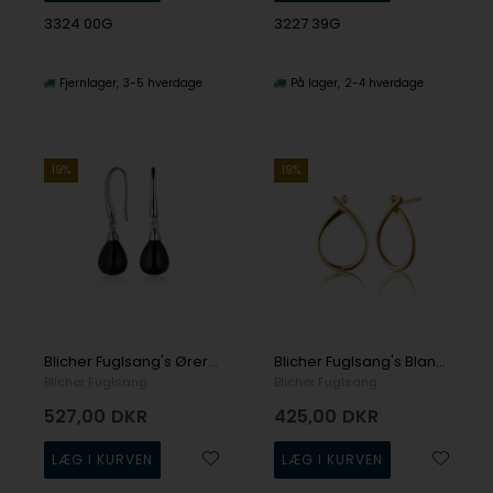
3324 00G
3227 39G
Fjernlager
3-5 hverdage
På lager
2-4 hverdage
19%
19%
Blicher Fuglsang's Øreringe i sølv med sort onyx
Blicher Fuglsang's Blanke dråbeformede øreringe i forgyldt sølv
Blicher Fuglsang
Blicher Fuglsang
527,00
DKR
425,00
DKR