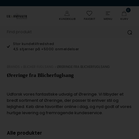
0
KUNDEKLUB
FAVORIT
MENU
KURV
Stor kundetilfredshed
4,5 stjerner på +5000 anmeldelser
BRANDS
»
BLICHER FUGLSANG
»
ØRERINGE FRA BLICHERFUGLSANG
Øreringe fra Blicherfuglsang
Udforsk vores fantastiske udvalg af Øreringe. Vi tilbyder et
bredt sortiment af Øreringe, der passer til enhver stil og
lejlighed. Køb dine favoritter online i dag, og nyd godt af vores
hurtige levering og fremragende kundeservice.
Alle produkter