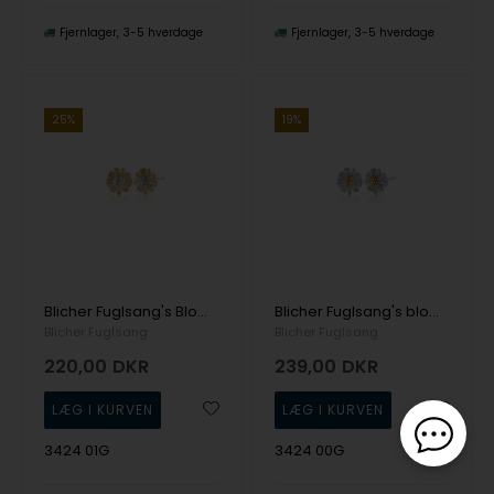
Fjernlager
3-5 hverdage
Fjernlager
3-5 hverdage
25%
19%
Blicher Fuglsang's Blomst i sølv og guldbelagt sølv
Blicher Fuglsang's blomst i sølv og guldbelagt sølv ørestikker
Blicher Fuglsang
Blicher Fuglsang
220,00
DKR
239,00
DKR
3424 01G
3424 00G