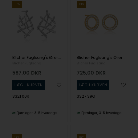
19%
19%
Blicher Fuglsang's Øreringe med kreative detaljer
Blicher Fuglsang's Øreringe i guldbelagt sølv
Blicher Fuglsang
Blicher Fuglsang
587,00
DKR
725,00
DKR
3321 00R
3327 39G
Fjernlager
3-5 hverdage
Fjernlager
3-5 hverdage
19%
19%