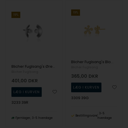
19%
19%
Blicher Fuglsang's Blomster ørestikker i guldbelagt sølv
Blicher Fuglsang's Ørestikker i sølv
Blicher Fuglsang
Blicher Fuglsang
365,00
DKR
401,00
DKR
3309 39G
3233 39R
3-5
Bestillingsvare
Fjernlager
3-5 hverdage
hverdage