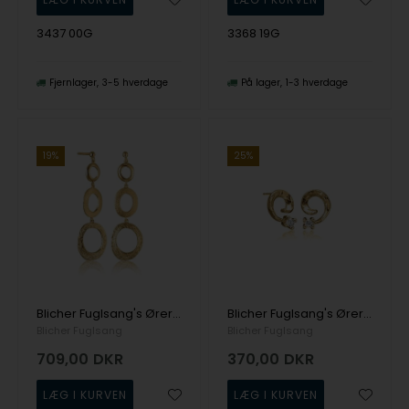
3437 00G
3368 19G
Fjernlager
3-5 hverdage
På lager
1-3 hverdage
19%
25%
Blicher Fuglsang's Øreringe i forgyldt sølv
Blicher Fuglsang's Øreringe i forgyldt sølv med smukke zirkonia
Blicher Fuglsang
Blicher Fuglsang
709,00
DKR
370,00
DKR