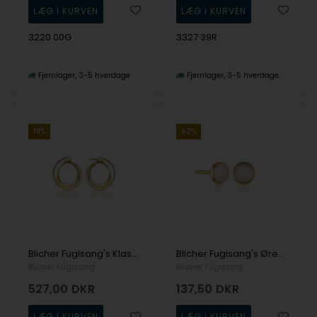
3220 00G
3327 39R
Fjernlager
3-5 hverdage
Fjernlager
3-5 hverdage
19%
62%
Blicher Fuglsang's Klassisk ørering i forgyldt sølv
Blicher Fuglsang's Ørestikker i forgyldt sølv med rosakvarts
Blicher Fuglsang
Blicher Fuglsang
527,00
DKR
137,50
DKR