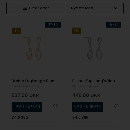
Filtrer efter
NYHED
NYHED
19%
19%
Blicher Fuglsang's Blanke øreringe i forgyldt sølv med zirkonia
Blicher Fuglsang's Blanke øreringe i sølv med zirkonia
Blicher Fuglsang
Blicher Fuglsang
527,00
DKR
446,00
DKR
3416 39G
3416 39R