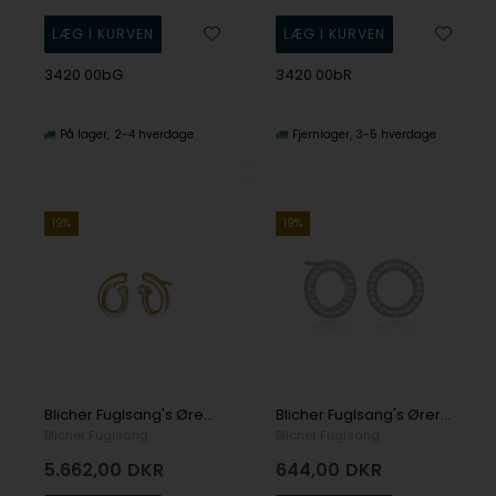
3420 00bG
3420 00bR
På lager
2-4 hverdage
Fjernlager
3-5 hverdage
19%
19%
Blicher Fuglsang's Ørestik i 14 karat guld med smuk brillant
Blicher Fuglsang's Øreringe i sølv med skinnende zirkonia
Blicher Fuglsang
Blicher Fuglsang
5.662,00
DKR
644,00
DKR