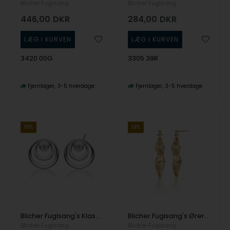
Blicher Fuglsang
Blicher Fuglsang
446,00
DKR
284,00
DKR
3420 00G
3305 39R
Fjernlager
3-5 hverdage
Fjernlager
3-5 hverdage
19%
19%
Blicher Fuglsang's Klassiske øreringe i blank sølv med sten
Blicher Fuglsang's Øreringe med fjer i guldbelagt sølv
Blicher Fuglsang
Blicher Fuglsang