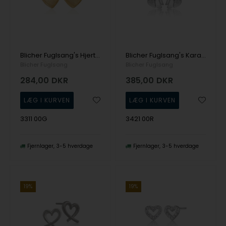
Blicher Fuglsang's Hjerte ørestikkere i guldbelagt sølv
Blicher Fuglsang's Karakterfulde ørestikker i sølv
Blicher Fuglsang
Blicher Fuglsang
284,00
DKR
385,00
DKR
3311 00G
3421 00R
Fjernlager
3-5 hverdage
Fjernlager
3-5 hverdage
19%
19%