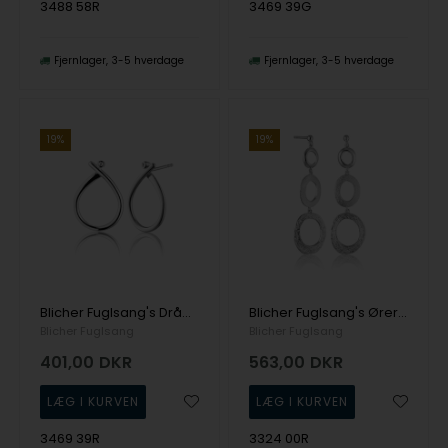
3488 58R
3469 39G
Fjernlager
3-5 hverdage
Fjernlager
3-5 hverdage
19%
19%
Blicher Fuglsang's Dråbeformede øreringe i blankt sølv
Blicher Fuglsang's Øreringe i sølv
Blicher Fuglsang
Blicher Fuglsang
401,00
DKR
563,00
DKR
3469 39R
3324 00R