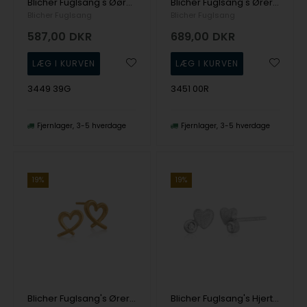
Blicher Fuglsang's Øørering i guldbelagt sølv med zirkonia
Blicher Fuglsang's Øreringe i sølv og guldbelagt sølv
Blicher Fuglsang
Blicher Fuglsang
587,00
DKR
689,00
DKR
3449 39G
3451 00R
Fjernlager
3-5 hverdage
Fjernlager
3-5 hverdage
19%
19%
Blicher Fuglsang's Øreringe i forgyldt sølv
Blicher Fuglsang's Hjerte-ørestikker i sølv