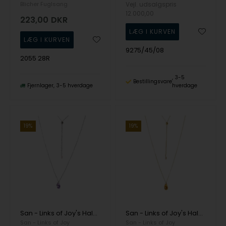
Blicher Fuglsang
Vejl. udsalgspris
12.000,00
223,00
DKR
9275/45/08
2055 28R
3-5
Bestillingsvare
Fjernlager
3-5 hverdage
hverdage
19%
19%
San - Links of Joy's Halskæde i rhodineret sterlingsølv med pink ametyst - More than one 80cm
San - Links of Joy's Halskæde i forgyldt sterlingsølv med citrin - More than one 80cm
San - Links of Joy
San - Links of Joy