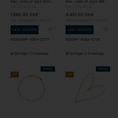
San - Links of Joy's Armbånd & halskæde i sterlingsølv med 9kt guld & ferskvandsperler 42+8cm
San - Links of Joy's 14kt armbånd & halskæde med ferskvandsperler 45cm
San - Links of Joy
San - Links of Joy
1.580,00
DKR
4.451,00
DKR
Vejl. udsalgspris
1.950,00
Vejl. udsalgspris
5.495,00
933009HP-4254-12777
5033HP-4252-12770
Fjernlager
3-5 hverdage
Fjernlager
3-5 hverdage
NYHED
NYHED
19%
19%