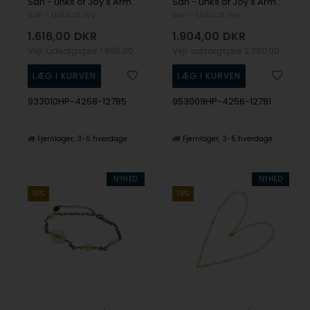
San - Links of Joy's Armbånd & halskæde i sterlingsølv med 9kt guld & ferskvandsperler 42+8cm
San - Links of Joy's Armbånd & halskæde i sterlingsølv med 14kt guld & ferskvandsperler 42+8cm
San - Links of Joy
San - Links of Joy
1.616,00
DKR
1.904,00
DKR
Vejl. udsalgspris
1.995,00
Vejl. udsalgspris
2.350,00
933010HP-4258-12785
953009HP-4256-12781
Fjernlager
3-5 hverdage
Fjernlager
3-5 hverdage
NYHED
NYHED
19%
19%