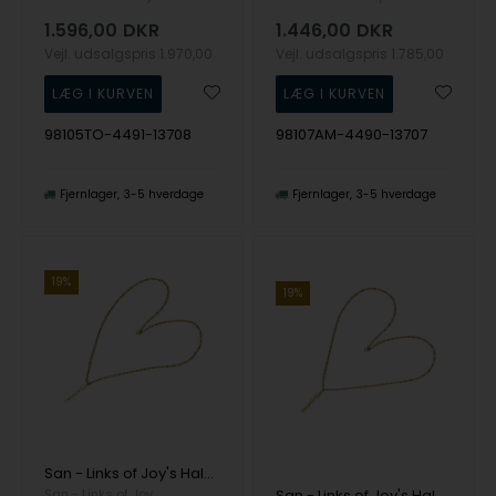
1.596,00
DKR
1.446,00
DKR
Vejl. udsalgspris
1.970,00
Vejl. udsalgspris
1.785,00
98105TO-4491-13708
98107AM-4490-13707
Fjernlager
3-5 hverdage
Fjernlager
3-5 hverdage
19%
19%
San - Links of Joy's Halskæde i 14kt singapore kæde med ferskvandsperler og topas 38cm
San - Links of Joy
San - Links of Joy's Halskæde i 9kt singapore kæde med ferskvandsperler og citrin 38cm