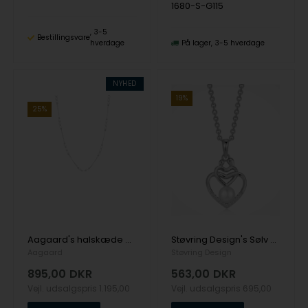
1680-S-G115
3-5
Bestillingsvare
hverdage
På lager
3-5 hverdage
NYHED
19%
25%
Aagaard's halskæde med kugler og perler, 42 cm
Støvring Design's Sølv halskæde
Aagaard
Støvring Design
895,00
DKR
563,00
DKR
Vejl. udsalgspris
1.195,00
Vejl. udsalgspris
695,00