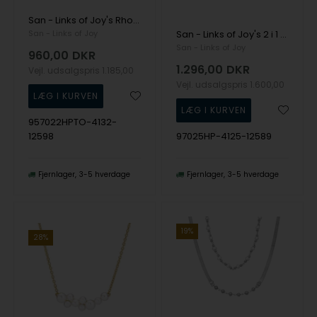
San - Links of Joy's Rhodineret/forgyldt halskæde med Ferskvandsperler & Topas 42+8cm
San - Links of Joy
San - Links of Joy's 2 i 1 Forgyldt halskæde med Ferskvandsperle 42/45cm
San - Links of Joy
960,00
DKR
1.296,00
DKR
Vejl. udsalgspris
1.185,00
Vejl. udsalgspris
1.600,00
957022HPTO-4132-
12598
97025HP-4125-12589
Fjernlager
3-5 hverdage
Fjernlager
3-5 hverdage
19%
28%