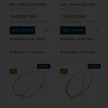
San - Links of Joy's 14kt halskæde med ferskvandsperler & topas 42cm
San - Links of Joy's Halskæde i sterlingsølv m.14kt guld & ferskvandsperler 42+8cm
San - Links of Joy
San - Links of Joy
7.083,00
DKR
2.345,00
DKR
Vejl. udsalgspris
8.745,00
Vejl. udsalgspris
2.895,00
5026HPTO-4179-12678
95502HPC-4176-12667
Fjernlager
3-5 hverdage
Fjernlager
3-5 hverdage
NYHED
NYHED
19%
19%