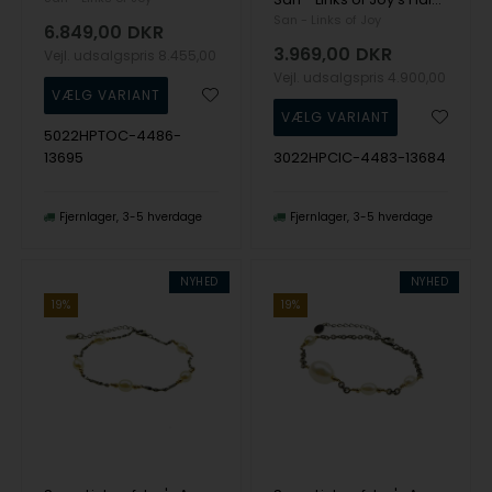
San - Links of Joy
6.849,00
DKR
3.969,00
DKR
Vejl. udsalgspris
8.455,00
Vejl. udsalgspris
4.900,00
5022HPTOC-4486-
13695
3022HPCIC-4483-13684
Fjernlager
3-5 hverdage
Fjernlager
3-5 hverdage
NYHED
NYHED
19%
19%