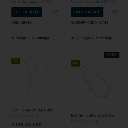
Vejl. udsalgspris
625,00
Vejl. udsalgspris
4.620,00
9021158-33
3030HP-4207-13743
På lager
1-3 hverdage
Fjernlager
3-5 hverdage
NYHED
19%
19%
San - Links of Joy's 9kt halskæde med Ferskvandsperler & Topas 40 - 50 cm
Blicher Fuglsang's Halskæde i stål, belagt med 14 K guld
San - Links of Joy
Blicher Fuglsang
4.091,00
DKR