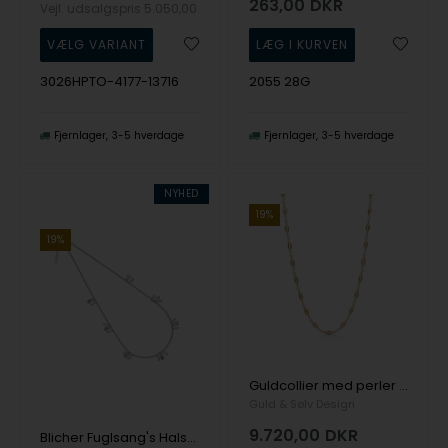
263,00
DKR
Vejl. udsalgspris
5.050,00
3026HPTO-4177-13716
2055 28G
Fjernlager
3-5 hverdage
Fjernlager
3-5 hverdage
NYHED
19%
19%
Guldcollier med perler 8kt 45cm
Guld & Sølv Design
9.720,00
DKR
Blicher Fuglsang's Halskæde i stål med ferskvandskulturperle