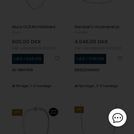
Alura OCEAN Halskæde 03 i forgyldt sølv
Siersbøl's rhodineret pind&perle (FWP)collier 40,5+3
Alura
Siersbøl
600,00
DKR
4.046,00
DKR
Vejl. udsalgspris
800,00
Vejl. udsalgspris
4.995,00
AL-MN1459
89162030900
På lager
1-3 hverdage
Fjernlager
3-5 hverdage
19%
25%