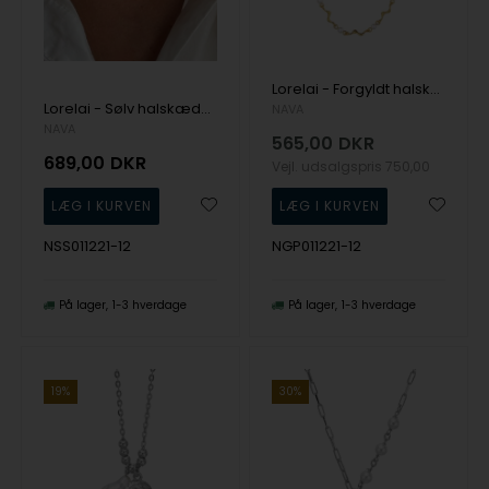
Lorelai - Forgyldt halskæde med bølger og perler, NAVA Cph
Lorelai - Sølv halskæde med bølger og perler, NAVA Cph
NAVA
NAVA
565,00
DKR
689,00
DKR
Vejl. udsalgspris
750,00
NSS011221-12
NGP011221-12
På lager
1-3 hverdage
På lager
1-3 hverdage
19%
30%