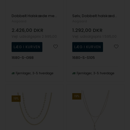
Dobbelt Halskæde med Perle- og Slangekæde - Aagaard
Sølv, Dobbelt halskæde med panser- og ferskvandsperle kæde, Aagaard
Aagaard
Aagaard
2.426,00
DKR
1.292,00
DKR
Vejl. udsalgspris
2.995,00
Vejl. udsalgspris
1.595,00
1680-S-G98
1680-S-S105
Fjernlager
3-5 hverdage
Fjernlager
3-5 hverdage
19%
19%