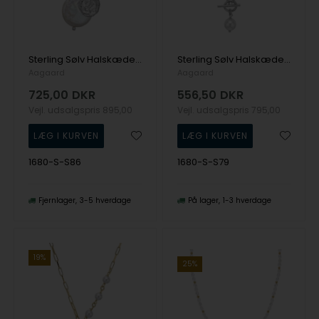
Sterling Sølv Halskæde med Barok fra Aagaard
Sterling Sølv Halskæde med Perler fra Aagaard
Aagaard
Aagaard
725,00
DKR
556,50
DKR
Vejl. udsalgspris
895,00
Vejl. udsalgspris
795,00
1680-S-S86
1680-S-S79
Fjernlager
3-5 hverdage
På lager
1-3 hverdage
19%
25%