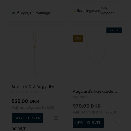
3-5
Bestillingsvare
På lager
1-3 hverdage
hverdage
NYHED
25%
Seville VIOLA forgyldt y-kæde med perle
Aagaard's halskæde med kugler og perler, 42 cm
Guld & Sølv Design
Aagaard
525,00
DKR
970,00
DKR
Vejl. udsalgspris
595,00
Vejl. udsalgspris
1.295,00
30135/F