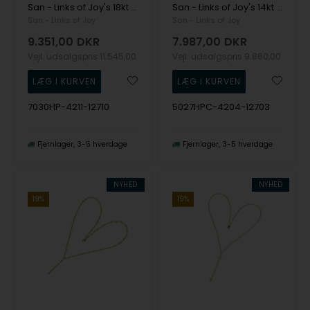
San - Links of Joy's 18kt halskæde med ferskvandsperler 45cm
San - Links of Joy's 14kt halskæde med ferskvandsperle 42cm
San - Links of Joy
San - Links of Joy
9.351,00
DKR
7.987,00
DKR
Vejl. udsalgspris
11.545,00
Vejl. udsalgspris
9.860,00
7030HP-4211-12710
5027HPC-4204-12703
Fjernlager
3-5 hverdage
Fjernlager
3-5 hverdage
NYHED
NYHED
19%
19%