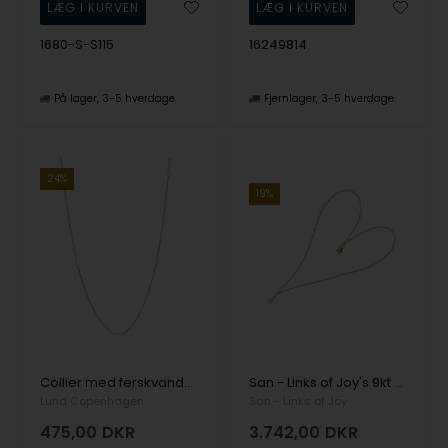
1680-S-S115
16249814
På lager
3-5 hverdage
Fjernlager
3-5 hverdage
24%
19%
Collier med ferskvandsperle 5 stk 4-4,5mm 45-48 cm 8 karat
San - Links of Joy's 9kt halskæde med Ferskvandsperler 40-50 cm
Lund Copenhagen
San - Links of Joy
475,00
DKR
3.742,00
DKR