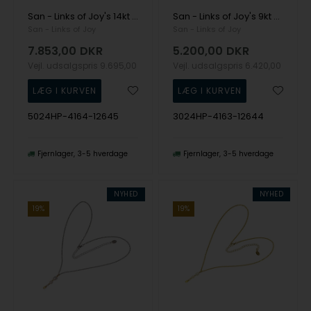
San - Links of Joy's 14kt halskæde m.ferskvandsperler 40cm
San - Links of Joy's 9kt halskæde m.ferskvandsperler 40cm
San - Links of Joy
San - Links of Joy
7.853,00
DKR
5.200,00
DKR
Vejl. udsalgspris
9.695,00
Vejl. udsalgspris
6.420,00
5024HP-4164-12645
3024HP-4163-12644
Fjernlager
3-5 hverdage
Fjernlager
3-5 hverdage
NYHED
NYHED
19%
19%