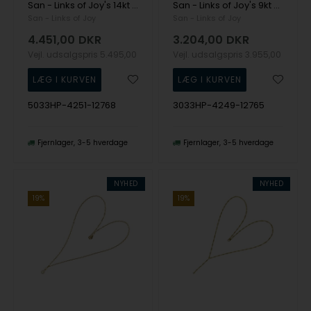
San - Links of Joy's 14kt armbånd & halskæde med ferskvandsperler 45cm
San - Links of Joy's 9kt armbånd & halskæde med ferskvandsperler 45cm
San - Links of Joy
San - Links of Joy
4.451,00
DKR
3.204,00
DKR
Vejl. udsalgspris
5.495,00
Vejl. udsalgspris
3.955,00
5033HP-4251-12768
3033HP-4249-12765
Fjernlager
3-5 hverdage
Fjernlager
3-5 hverdage
NYHED
NYHED
19%
19%