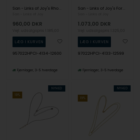
San - Links of Joy's Rhodineret/forgyldt halskæde med ferskvandsperler & citrin 42+8cm
San - Links of Joy's Forgyldt halskæde med ferskvandsperler & citrin 42+8cm
San - Links of Joy
San - Links of Joy
960,00
DKR
1.073,00
DKR
Vejl. udsalgspris
1.185,00
Vejl. udsalgspris
1.325,00
957022HPCI-4134-12600
97022HPCI-4133-12599
Fjernlager
3-5 hverdage
Fjernlager
3-5 hverdage
NYHED
NYHED
19%
19%