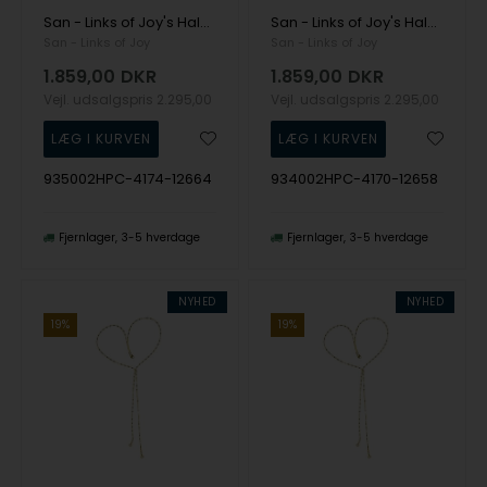
San - Links of Joy's Halskæde i sterlingsølv m.9kt guld & ferskvandsperler 42+8cm
San - Links of Joy's Halskæde i sterlingsølv m.9kt guld & ferskvandsperler 42+8cm
San - Links of Joy
San - Links of Joy
1.859,00
DKR
1.859,00
DKR
Vejl. udsalgspris
2.295,00
Vejl. udsalgspris
2.295,00
935002HPC-4174-12664
934002HPC-4170-12658
Fjernlager
3-5 hverdage
Fjernlager
3-5 hverdage
NYHED
NYHED
19%
19%