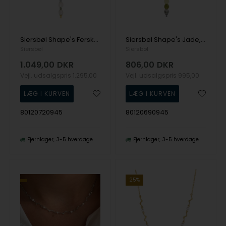
Siersbøl Shape's Ferskv.perler, aventurin, amazonit, calcedon, forg. hematit
Siersbøl Shape's Jade, jasper, wood fossil stenkæde
Siersbøl
Siersbøl
1.049,00
DKR
806,00
DKR
Vejl. udsalgspris
1.295,00
Vejl. udsalgspris
995,00
80120720945
80120690945
Fjernlager
3-5 hverdage
Fjernlager
3-5 hverdage
25%