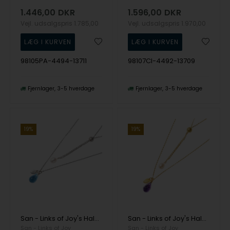
1.446,00
DKR
1.596,00
DKR
Vejl. udsalgspris
1.785,00
Vejl. udsalgspris
1.970,00
98105PA-4494-13711
98107CI-4492-13709
Fjernlager
3-5 hverdage
Fjernlager
3-5 hverdage
19%
19%
San - Links of Joy's Halskæde i rhodineret sterlingsølv med topas - More than one 80cm
San - Links of Joy's Halskæde i forgyldt sterlingsølv med ametyst - More than one 80cm
San - Links of Joy
San - Links of Joy