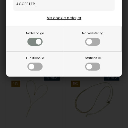
San - Links of Joy's 9kt halskæde med ferskvandsperler & citrin 42cm
San - Links of Joy's 18kt halskæde med ferskvandsperler & topas 42cm
San - Links of Joy
San - Links of Joy
Vis cookie detaljer
4.269,00
DKR
9.441,00
DKR
Vejl. udsalgspris
5.270,00
Vejl. udsalgspris
11.655,00
Nødvendige
Markedsføring
3026HPCI-4183-12682
7026HPTO-4181-12680
Funktionelle
Statistiske
Fjernlager
3-5 hverdage
Fjernlager
3-5 hverdage
NYHED
NYHED
19%
19%