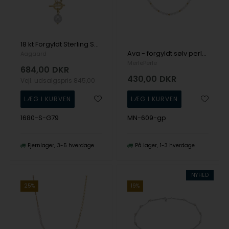
18 kt Forgyldt Sterling Sølv Halskæde med Perler fra Aagaard
Ava - forgyldt sølv perlehalskæde fra MerlePerle
Aagaard
MerlePerle
684,00
DKR
430,00
DKR
Vejl. udsalgspris
845,00
1680-S-G79
MN-609-gp
Fjernlager
3-5 hverdage
På lager
1-3 hverdage
NYHED
25%
19%