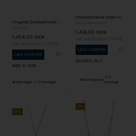
Dobbelt kæde collie med zirkonia og perler fra Lund Copenhagen
Forgyldt, Dobbelt halskæde med panser- og ferskvandsperle kæde, Aagaard
Lund Copenhagen
Aagaard
1.418,00
DKR
1.454,00
DKR
Vejl. udsalgspris
1.750,00
Vejl. udsalgspris
1.795,00
9021363-33-F
1680-S-G105
3-5
Bestillingsvare
Fjernlager
3-5 hverdage
hverdage
19%
25%