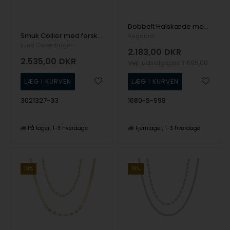
Dobbelt Halskæde med Perle- og Slangekæde - Aagaard
Smuk Collier med ferskvandsperler, 45-48 cm - Lund Copenhagen
Aagaard
Lund Copenhagen
2.183,00
DKR
2.535,00
DKR
Vejl. udsalgspris
2.695,00
3021327-33
1680-S-S98
På lager
1-3 hverdage
Fjernlager
1-3 hverdage
19%
19%