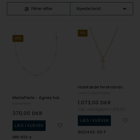
Filtrer efter
19%
25%
Halskæde ferskvands perle 6,5-7mm zirkonia forgyldt 925, 45-48cm
Lund Copenhagen
MerlePerle - Agnes halskæde i sølv med hvide perler
1.073,00
DKR
MerlePerle
Vejl. udsalgspris
1.325,00
370,00
DKR
9021442-33-F
MN-613-s