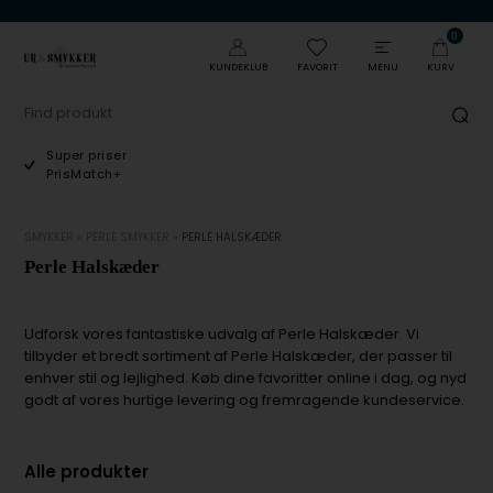
0
KUNDEKLUB
FAVORIT
MENU
KURV
Ombyt & Retur
Minimum 100 dage
SMYKKER
»
PERLE SMYKKER
»
PERLE HALSKÆDER
Perle Halskæder
Udforsk vores fantastiske udvalg af Perle Halskæder. Vi
tilbyder et bredt sortiment af Perle Halskæder, der passer til
enhver stil og lejlighed. Køb dine favoritter online i dag, og nyd
godt af vores hurtige levering og fremragende kundeservice.
Alle produkter