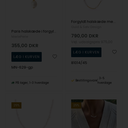
Forgyldt halskæde med perler og ædelsten - Seville
Guld & Sølv Design
Paris halskæde i forgyldt sølv med barok perlevedhæng fra MerlePerle
790,00
DKR
MerlePerle
Vejl. udsalgspris
975,00
355,00
DKR
81014/45
MN-629-gp
3-5
Bestillingsvare
På lager
1-3 hverdage
hverdage
25%
25%