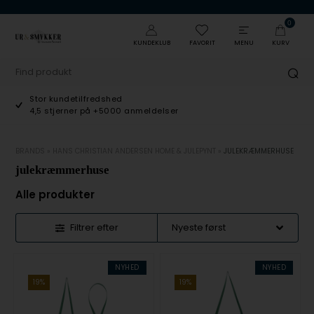
0
KUNDEKLUB
FAVORIT
MENU
KURV
Stor kundetilfredshed
4,5 stjerner på +5000 anmeldelser
BRANDS
»
HANS CHRISTIAN ANDERSEN HOME & JULEPYNT
»
JULEKRÆMMERHUSE
julekræmmerhuse
Alle produkter
Filtrer efter
NYHED
NYHED
19%
19%