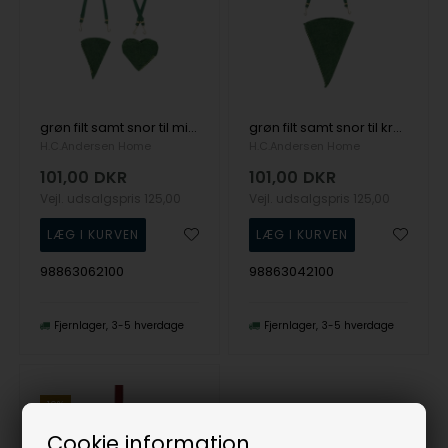
grøn filt samt snor til miniature sæt, fra H.C. Andersen Home
grøn filt samt snor til kræmmerhus, fra H.C. Andersen Home
H.C.Andersen Home
H.C.Andersen Home
101,00
DKR
101,00
DKR
Vejl. udsalgspris
125,00
Vejl. udsalgspris
125,00
98863062100
98863042100
Fjernlager
3-5 hverdage
Fjernlager
3-5 hverdage
19%
Cookie information