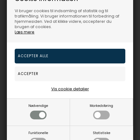
Vi bruger cookies til indsamling af statistik og til
trafikmåling. Vi bruger informationen til forbedring af
hjemmesiden. Ved at klikke videre, accepterer du
brugen af cookies.
Læs mere
Forgyldt flettet julehjerte med rødt filt, str. XL
H.C.Andersen Home
1.049,00
DKR
Vejl. udsalgspris
1.295,00
98862862000
Vis cookie detaljer
Fjernlager
3-5 hverdage
Nødvendige
Markedsføring
3
varer i denne gruppe
Funktionelle
Statistiske