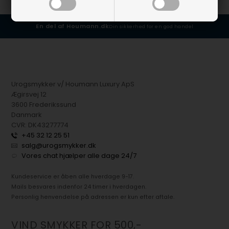
En del af Houmann.dk
Din sikkerhed for en god handel
Urogsmykker v/ Houmann Luxury ApS
Ægirsvej 12
3600 Frederikssund
Danmark
CVR: DK43277774
+45 32 12 25 51
salg@urogsmykker.dk
Vores chat hjælper alle dage 24/7
Kundeservice er åben alle hverdage 9-17.
Mails besvares indenfor 24 timer i hverdagen.
Personlig henvendelse på adressen er kun efter aftale.
VIND SMYKKER FOR 500,-