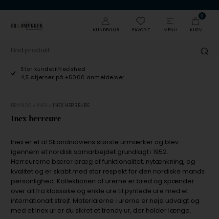
0
KUNDEKLUB
FAVORIT
MENU
KURV
Stor kundetilfredshed
4,5 stjerner på +5000 anmeldelser
BRANDS
»
INEX
»
INEX HERREURE
Inex herreure
Inex er et af Skandinaviens største urmærker og blev
igennem et nordisk samarbejdet grundlagt i 1952.
Herreurerne bærer præg af funktionalitet, nytænkning, og
kvalitet og er skabt med stor respekt for den nordiske mands
personlighed. Kollektionen af urerne er bred og spænder
over alt fra klassiske og enkle ure til pyntede ure med et
internationalt strejf. Materialerne i urerne er nøje udvalgt og
med et Inex ur er du sikret et trendy ur, der holder længe.