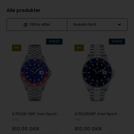
Alle produkter
Filtrer efter
NYHED
NYHED
19%
19%
A76226-S8P, Inex Sport Herre, 42mm Quartz Herre m/lænke
A76226S8P, Inex Sport Herre, 42mm Quartz Herre m/lænke
Inex
Inex
810,00
DKR
810,00
DKR