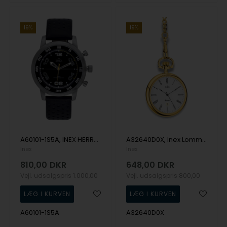
19%
19%
A60101-1S5A, INEX HERREUR - STÅL MED REM + 10 ATM Quartz Herre m/rem
A32640D0X, Inex Lommeur Quartz Lommeur
Inex
Inex
810,00
DKR
648,00
DKR
Vejl. udsalgspris
1.000,00
Vejl. udsalgspris
800,00
A60101-1S5A
A32640D0X