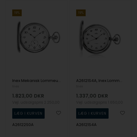
19%
19%
Inex Mekanisk Lommeur i sølv
A26121S4A, Inex Lommeur Mekanisk Lommeur
Inex
Inex
1.823,00
DKR
1.337,00
DKR
Vejl. udsalgspris
2.250,00
Vejl. udsalgspris
1.650,00
A26122S0A
A26121S4A