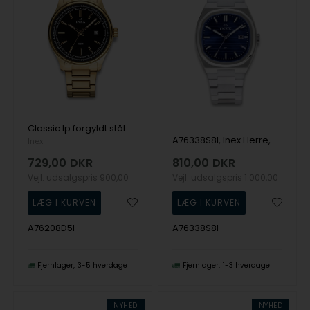
Classic Ip forgyldt stål Herre ur fra Inex, A76208D5I
A76338S8I, Inex Herre, 38mm Quartz Herre m/lænke
Inex
729,00
DKR
810,00
DKR
Vejl. udsalgspris
900,00
Vejl. udsalgspris
1.000,00
A76208D5I
A76338S8I
Fjernlager
3-5 hverdage
Fjernlager
1-3 hverdage
NYHED
NYHED