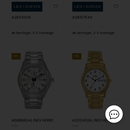
A26114S0A
A26107S4X
Fjernlager
3-5 hverdage
Fjernlager
3-5 hverdage
19%
19%
A58886S4I, INEX HERREUR - STÅL MED LÆNKE + 10 ATM Quartz Herre m/lænke
A12124D0A, INEX HERRE DOUBLE DAG DATO M LÆNKE Quartz Herre m/lænke
Inex
Inex