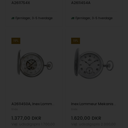
A26117S4X
A26114S4A
Fjernlager
3-5 hverdage
Fjernlager
3-5 hverdage
19%
19%
A26114S0A, Inex Lommeur Mekanisk Lommeur
Inex Lommeur Mekanisk Lommeur
Inex
Inex
1.377,00
DKR
1.620,00
DKR
Vejl. udsalgspris
1.700,00
Vejl. udsalgspris
2.000,00