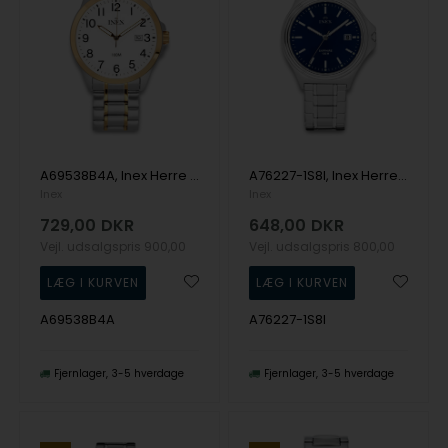
A69538B4A, Inex Herre Classic, 39mm Quartz Herre m/lænke
A76227-1S8I, Inex Herre, 39,5mm Quartz Herre m/lænke
Inex
Inex
729,00
DKR
648,00
DKR
Vejl. udsalgspris
900,00
Vejl. udsalgspris
800,00
A69538B4A
A76227-1S8I
Fjernlager
3-5 hverdage
Fjernlager
3-5 hverdage