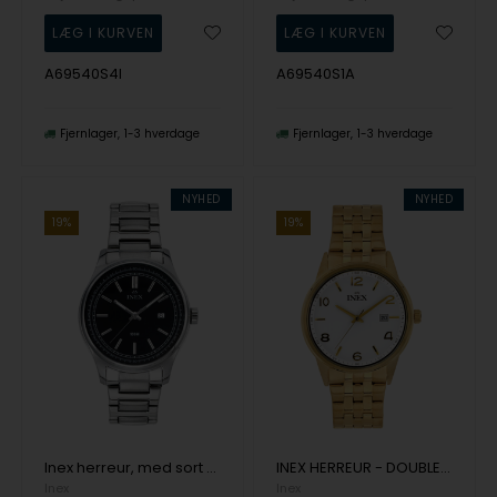
A69540S4I
A69540S1A
Fjernlager
1-3 hverdage
Fjernlager
1-3 hverdage
NYHED
NYHED
19%
19%
Inex herreur, med sort urskive og stållænke
INEX HERREUR - DOUBLE MED LÆNKE & DATO
Inex
Inex