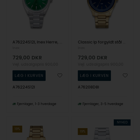
A76224S12I, Inex Herre, 38mm Quartz Herre m/lænke
Classic Ip forgyldt stål Herre ur fra Inex, A76208D8I
Inex
Inex
729,00
DKR
729,00
DKR
Vejl. udsalgspris
900,00
Vejl. udsalgspris
900,00
A76224S12I
A76208D8I
Fjernlager
1-3 hverdage
Fjernlager
3-5 hverdage
NYHED
19%
19%