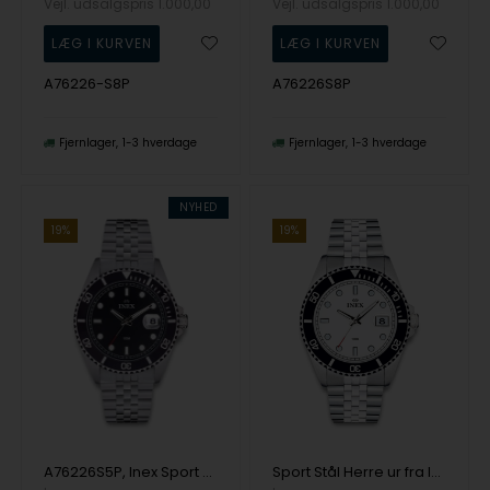
Vejl. udsalgspris
1.000,00
Vejl. udsalgspris
1.000,00
A76226-S8P
A76226S8P
Fjernlager
1-3 hverdage
Fjernlager
1-3 hverdage
NYHED
19%
19%
A76226S5P, Inex Sport Herre, 42mm Quartz Herre m/lænke
Sport Stål Herre ur fra Inex, A76226S4P