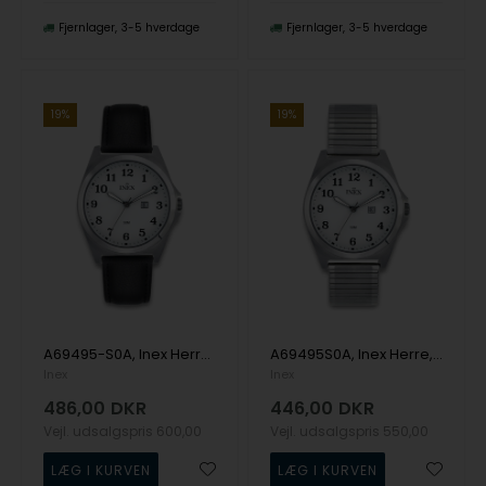
Fjernlager
3-5 hverdage
Fjernlager
3-5 hverdage
19%
19%
A69495-S0A, Inex Herre, 39mm Quartz Herre m/rem
A69495S0A, Inex Herre, 39mm Quartz Herre m/lænke
Inex
Inex
486,00
DKR
446,00
DKR
Vejl. udsalgspris
600,00
Vejl. udsalgspris
550,00