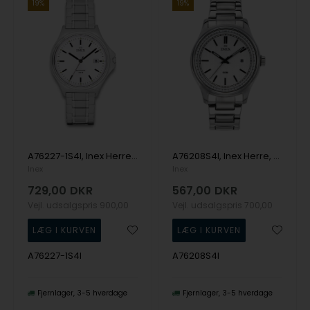
19%
19%
A76227-1S4I, Inex Herre, 39,5mm Quartz Herre m/lænke
A76208S4I, Inex Herre, 40mm Quartz Herre m/lænke
Inex
Inex
729,00
DKR
567,00
DKR
Vejl. udsalgspris
900,00
Vejl. udsalgspris
700,00
A76227-1S4I
A76208S4I
Fjernlager
3-5 hverdage
Fjernlager
3-5 hverdage