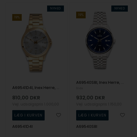
NYHED
NYHED
19%
19%
A69540S8I, Inex Herre, 40mm Quartz Herre m/lænke
A69541D4I, Inex Herre, 40mm Quartz Herre m/lænke
Inex
810,00
DKR
932,00
DKR
Vejl. udsalgspris
1.000,00
Vejl. udsalgspris
1.150,00
A69541D4I
A69540S8I