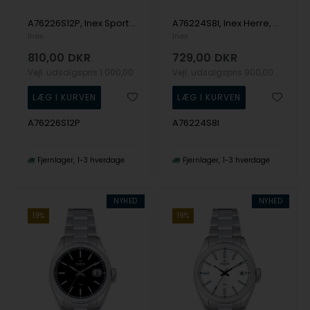
A76226S12P, Inex Sport Herre, 42mm Quartz Herre m/lænke
A76224S8I, Inex Herre, 38mm Quartz Herre m/lænke
Inex
Inex
810,00
DKR
729,00
DKR
Vejl. udsalgspris
1.000,00
Vejl. udsalgspris
900,00
A76226S12P
A76224S8I
Fjernlager
1-3 hverdage
Fjernlager
1-3 hverdage
NYHED
NYHED
19%
19%