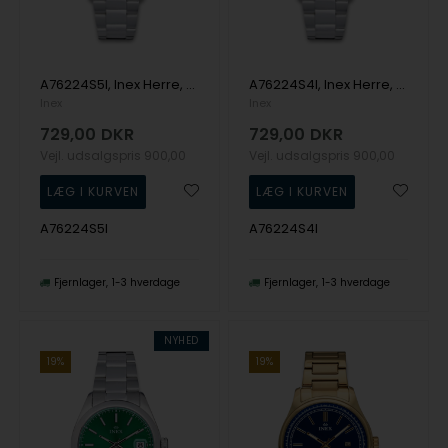
A76224S5I, Inex Herre, 38mm Quartz Herre m/lænke
A76224S4I, Inex Herre, 38mm Quartz Herre m/lænke
Inex
Inex
729,00
DKR
729,00
DKR
Vejl. udsalgspris
900,00
Vejl. udsalgspris
900,00
A76224S5I
A76224S4I
Fjernlager
1-3 hverdage
Fjernlager
1-3 hverdage
NYHED
19%
19%