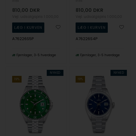
Inex
Inex
810,00
DKR
810,00
DKR
Vejl. udsalgspris
1.000,00
Vejl. udsalgspris
1.000,00
A76226S5P
A76226S4P
Fjernlager
3-5 hverdage
Fjernlager
3-5 hverdage
NYHED
NYHED
19%
19%