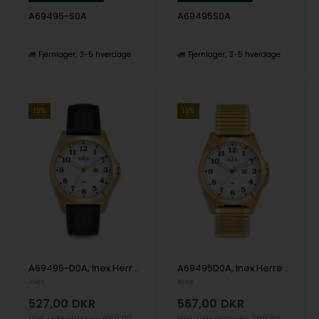
A69495-S0A
A69495S0A
Fjernlager
3-5 hverdage
Fjernlager
3-5 hverdage
19%
19%
A69495-D0A, Inex Herre, 39mm Quartz Herre m/rem
A69495D0A, Inex Herre, 39mm Quartz Herre m/lænke
Inex
Inex
527,00
DKR
567,00
DKR
Vejl. udsalgspris
650,00
Vejl. udsalgspris
700,00