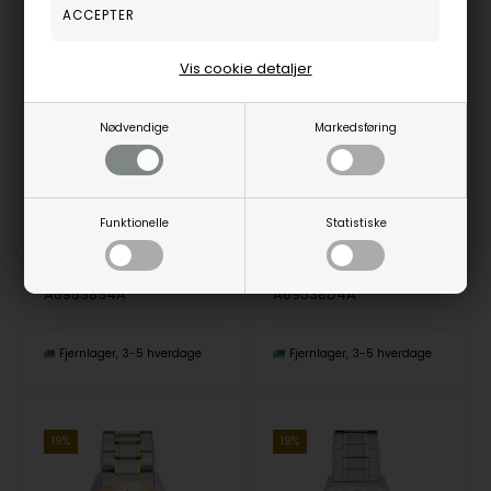
Vis cookie detaljer
Nødvendige
Markedsføring
A69538S4A, Inex Herre Classic, 39mm Quartz Herre m/lænke
A69538D4A, Inex Herre Classic, 39mm Quartz Herre m/lænke
Inex
Inex
567,00
DKR
729,00
DKR
Vejl. udsalgspris
700,00
Vejl. udsalgspris
900,00
Funktionelle
Statistiske
A69538S4A
A69538D4A
Fjernlager
3-5 hverdage
Fjernlager
3-5 hverdage
19%
19%