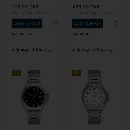
729,00
DKR
486,00
DKR
Vejl. udsalgspris
900,00
Vejl. udsalgspris
600,00
A76208S5I
A12149D0I
Fjernlager
3-5 hverdage
Fjernlager
3-5 hverdage
19%
19%