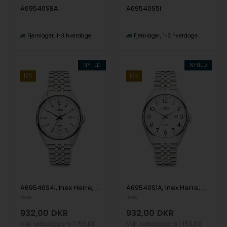
A69540S8A
A69540S5I
Fjernlager
1-3 hverdage
Fjernlager
1-3 hverdage
NYHED
NYHED
19%
19%
A69540S4I, Inex Herre, 40mm Quartz Herre m/lænke
A69540S1A, Inex Herre, 40mm Quartz Herre m/lænke
Inex
Inex
932,00
DKR
932,00
DKR
Vejl. udsalgspris
1.150,00
Vejl. udsalgspris
1.150,00