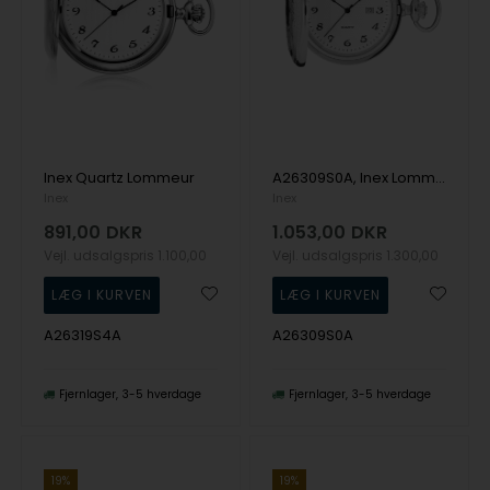
Inex Quartz Lommeur
A26309S0A, Inex Lommeur Quartz Lommeur
Inex
Inex
891,00
DKR
1.053,00
DKR
Vejl. udsalgspris
1.100,00
Vejl. udsalgspris
1.300,00
A26319S4A
A26309S0A
Fjernlager
3-5 hverdage
Fjernlager
3-5 hverdage
19%
19%