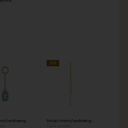
ervice.
25%
Smukt charm/vedhæng med oval aquablå topas og smart kæde. Kan bruges både til ørering og halskæde. Måler 20 x 4 mm. Pris er pr. stk fra Carré
Smukt charm/vedhæng med tre kæder med lille ferskvandsperle for enden af hver. Kan bruges både til ørering og halskæde. Længde 60 mm. Prisen er pr. stk. fra Carré
lery
Carré Jewellery