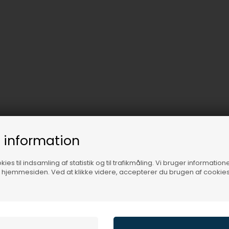
 information
ies til indsamling af statistik og til trafikmåling. Vi bruger informatione
f hjemmesiden. Ved at klikke videre, accepterer du brugen af cookies