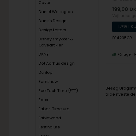
Cover
199,00
D
Daniel Wellington
Vejl. udsalg
Danish Design
Design Letters
FS4295GR
Disney smykker &
Gaveartikler
DKNY
På lager
1
Dot Aarhus design
Dunlop
Earnshaw
Besøg Urogsmykk
Eco Tech Time (ETT)
til de nyeste d
Edox
Faber-Time ure
Fablewood
Festina ure