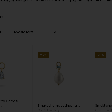
ne i dag, og nyd godt af vores hurtige levering og fremragende kundes
er
er
25%
25%
Gem Candy fra Carré Smukt lille charm/vedhæng med dråbeformet aquablå topas. Kan bruges både til ørering og halskæde. Pris er pr. stk fra Carré
Smukt charm/vedhæng med lille klar blå topas og barok ferskvandsperle. Kan bruges som vedhæng til både halskæde og øreringe. fra Carré
ry
Carré Jewellery
Carré Jewel