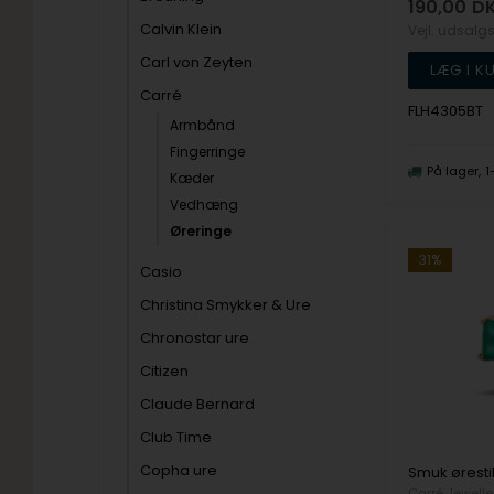
190,00
D
Calvin Klein
Vejl. udsalg
Carl von Zeyten
Carré
FLH4305BT
Armbånd
Fingerringe
På lager
1
Kæder
Vedhæng
Øreringe
31%
Casio
Christina Smykker & Ure
Chronostar ure
Citizen
Claude Bernard
Club Time
Copha ure
Carré Jewelle