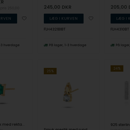
KR
245,00
DKR
205,00
spris
250,00
FLH4321BIBT
FLH4310BT
-3 hverdage
På lager
1-3 hverdage
På lager
24%
25%
Smuk ørestik med rektangulær grøn agat i elegant fatning. Måler 5 x 3 mm. Pris er pr. stk. fra Carré
Smuk ørestik med rund aquablå topas og dråbeformet gul citrin. Måler 10 x 4 mm. Pris er pr. stk fra Carré
ry