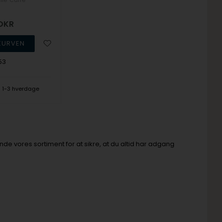
lle
Carré
DKR
53
1-3 hverdage
de vores sortiment for at sikre, at du altid har adgang