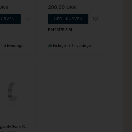
DKR
280,00
DKR
FLH4317BIBIBI
1-3 hverdage
På lager
1-3 hverdage
925 sterling sølv Gem Candy Ørestikker med blank overflade fra Carré