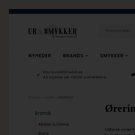
NYHEDER
BRANDS
SMYKKER
age 9-17
Stor kundetilfredshed
ogsmykker.dk
4,5 stjerner på +5000 anmeldelser
BRANDS
»
CARRÉ
»
ØRERINGE
Øreri
Brands
Abeler & Söhne
Udforsk vores fa
Alura