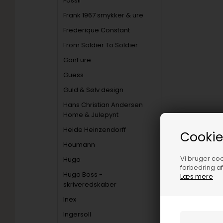
Fossil
Frank 1967 smykker & ure
Frederique Constant
From Soldier To Soldier
Gant ure
Guess
Guld & Sølv design
Hans Christian Andersen
Home & Julepynt
Heide Heinzendorff
Cookie
Houmann
Vi bruger cook
Hugo
forbedring a
Hugo Boss -
Læs mere
skriveredskaber
Inex
Ingersoll