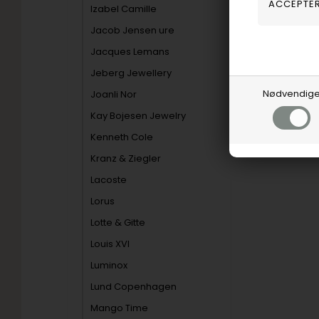
Izabel Camille
Jacob Jensen ure
Jacques Lemans
Jeberg Jewellery
Nødvendig
Joanli Nor
Kay Bojesen Jewelry
Kenneth Cole
Kranz & Ziegler
Lacoste
Lorus
Lotte & Gitte
Louis XVI
Luminox
Lund Copenhagen
Mango Time