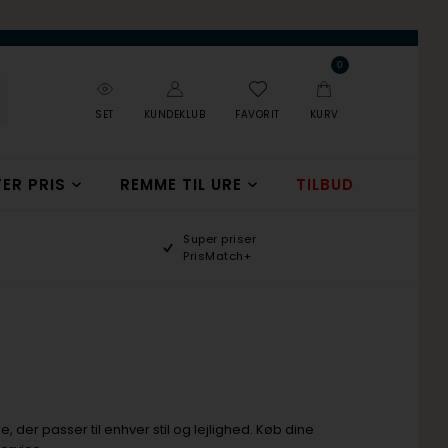
0
SET
KUNDEKLUB
FAVORIT
KURV
ER PRIS
REMME TIL URE
TILBUD
Super priser
PrisMatch+
, der passer til enhver stil og lejlighed. Køb dine