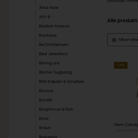
favoritter onli
Ania Haie
AVI-8
Alle produkt
Bastian Inverun
Bauhaus
Filtrer eft
BeChristensen
Bee Jewellery
Bering ure
24%
Blicher Fuglsang
BNH Kæder & Smykker
Boccia
Bonett
Bosphorus & Ruh
Boss
Braun
Carré Jewelle
Breuning