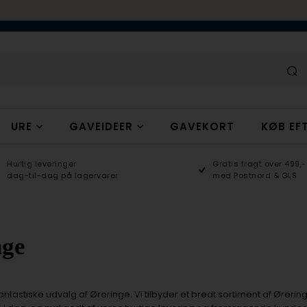
URE
GAVEIDEER
GAVEKORT
KØB EFT
Hurtig leveringer
Gratis fragt over 499,-
dag-til-dag på lagervarer
med Postnord & GLS
nge
ntastiske udvalg af Øreringe. Vi tilbyder et bredt sortiment af Øreringe