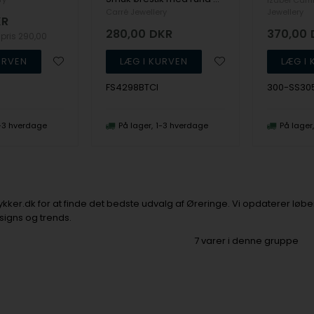
Izabel Cami
Carré Jewellery
Jewellery
KR
280,00
DKR
370,00
spris
290,00
FS4298BTCI
300-SS30
-3 hverdage
På lager
1-3 hverdage
På lager
er.dk for at finde det bedste udvalg af Øreringe. Vi opdaterer løben
esigns og trends.
7
varer i denne gruppe