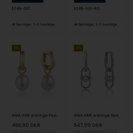
E049-05T
E045-01G-RQ
Fjernlager
3-5 hverdage
Fjernlager
3-5 hverdage
19%
19%
ANIA HAIE øreringe Pearl Power E043-04G
ANIA HAIE øreringe Spaced Out E045-04H
466,00
DKR
547,00
DKR
Vejl. udsalgspris
575,00
Vejl. udsalgspris
675,00