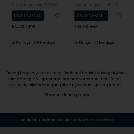
Vejl. udsalgspris
1.575,00
Vejl. udsalgspris
450,00
EAU001-11YG
E039-01H-M
Fjernlager
3-5 hverdage
På lager
1-3 hverdage
Besøg Urogsmykker.dk for at finde det bedste udvalg af Ania
Haie Øreringe. Vi opdaterer løbende vores sortiment for at
sikre, at du altid har adgang til de nyeste designs og trends.
28
varer i denne gruppe
En del af Houmann.dk
Din sikkerhed for en god handel