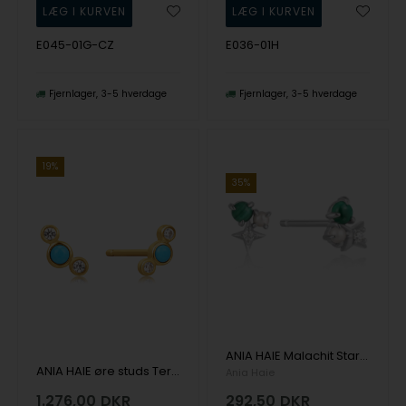
E045-01G-CZ
E036-01H
Fjernlager
3-5 hverdage
Fjernlager
3-5 hverdage
19%
35%
ANIA HAIE Malachit Star Stud ørestikker i sterling sølv
ANIA HAIE øre studs Terquoise & Sapphire Gold 14K EAU001-11YG
Ania Haie
1.276,00
DKR
292,50
DKR