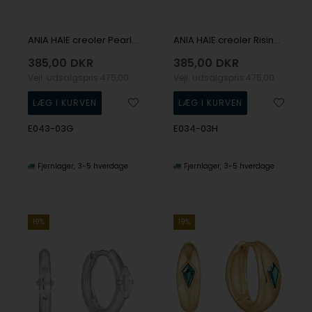
ANIA HAIE creoler Pearl Power E043-03G
ANIA HAIE creoler Rising Star E034-03H
385,00
DKR
385,00
DKR
Vejl. udsalgspris
475,00
Vejl. udsalgspris
475,00
E043-03G
E034-03H
Fjernlager
3-5 hverdage
Fjernlager
3-5 hverdage
19%
19%