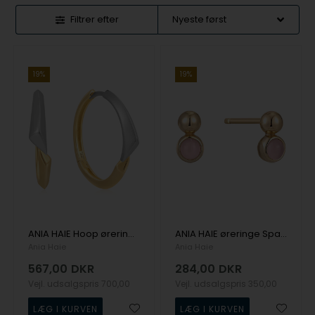
Filtrer efter
19%
19%
ANIA HAIE Hoop øreringe Tough Love E049-05T ørering
ANIA HAIE øreringe Spaced Out E045-01G-RQ ørering
Ania Haie
Ania Haie
567,00
DKR
284,00
DKR
Vejl. udsalgspris
700,00
Vejl. udsalgspris
350,00