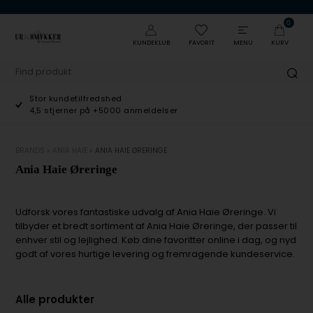
0
KUNDEKLUB
FAVORIT
MENU
KURV
Stor kundetilfredshed
4,5 stjerner på +5000 anmeldelser
BRANDS
»
ANIA HAIE
»
ANIA HAIE ØRERINGE
Ania Haie Øreringe
Udforsk vores fantastiske udvalg af Ania Haie Øreringe. Vi
tilbyder et bredt sortiment af Ania Haie Øreringe, der passer til
enhver stil og lejlighed. Køb dine favoritter online i dag, og nyd
godt af vores hurtige levering og fremragende kundeservice.
Alle produkter