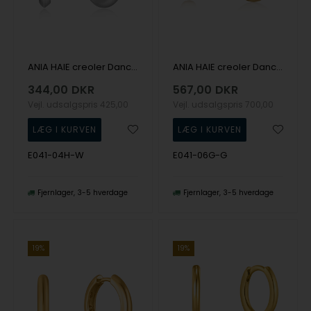
ANIA HAIE creoler Dance Til Dawn E041-04H-W
ANIA HAIE creoler Dance Til Dawn E041-06G-G
344,00
DKR
567,00
DKR
Vejl. udsalgspris
425,00
Vejl. udsalgspris
700,00
E041-04H-W
E041-06G-G
Fjernlager
3-5 hverdage
Fjernlager
3-5 hverdage
19%
19%