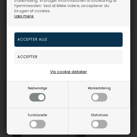
trafikmåling. Vi bruger informationen til forbedring af
hjemmesiden. Ved at klikke videre, accepterer du
brugen af cookies.
Læs mere
ANIA HAIE creoler Spaced Out E045-02H
ANIA HAIE creoler Spaced Out E045-02G
405,00
DKR
385,00
DKR
Vejl. udsalgspris
500,00
Vejl. udsalgspris
475,00
Vis cookie detaljer
Nødvendige
Markedsføring
E045-02H
E045-02G
Fjernlager
3-5 hverdage
Fjernlager
3-5 hverdage
Funktionelle
Statistiske
19%
19%