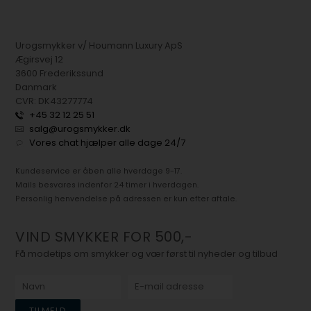
Urogsmykker v/ Houmann Luxury ApS
Ægirsvej 12
3600 Frederikssund
Danmark
CVR: DK43277774
+45 32 12 25 51
salg@urogsmykker.dk
Vores chat hjælper alle dage 24/7
Kundeservice er åben alle hverdage 9-17.
Mails besvares indenfor 24 timer i hverdagen.
Personlig henvendelse på adressen er kun efter aftale.
VIND SMYKKER FOR 500,-
Få modetips om smykker og vær først til nyheder og tilbud