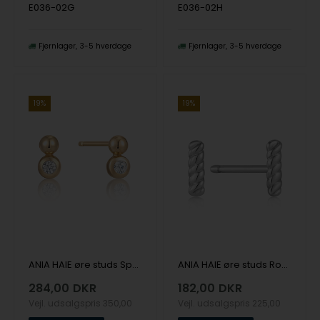
E036-02G
E036-02H
Fjernlager
3-5 hverdage
Fjernlager
3-5 hverdage
19%
19%
ANIA HAIE øre studs Spaced Out E045-01G-CZ
ANIA HAIE øre studs Ropes & Dreams E036-01H
284,00
DKR
182,00
DKR
Vejl. udsalgspris
350,00
Vejl. udsalgspris
225,00