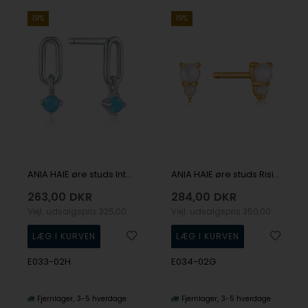
19%
19%
ANIA HAIE øre studs Into The Blue E033-02H
ANIA HAIE øre studs Rising Star E034-02G
263,00
DKR
284,00
DKR
Vejl. udsalgspris
325,00
Vejl. udsalgspris
350,00
E033-02H
E034-02G
Fjernlager
3-5 hverdage
Fjernlager
3-5 hverdage