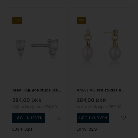
19%
19%
ANIA HAIE øre studs Rising Star E034-02H
ANIA HAIE øre studs Pearl Power E043-02G
284,00
DKR
284,00
DKR
Vejl. udsalgspris
350,00
Vejl. udsalgspris
350,00
E034-02H
E043-02G