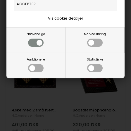
Vis cookie detaljer
98862982000
98862932000
Nødvendige
Markedsføring
Fjernlager
2-4 hverdage
På lager
2-4 hverdage
NYHED
NYHED
19%
19%
Funktionelle
Statistiske
Æske med 2 små hjerter - forgyldt, fra H.C. Andersen Home
Bogsæt m/ophæng og bogmærke - forgyldt, TY, fra H.C. Andersen Home
H.C.Andersen Home
H.C.Andersen Home
401,00
DKR
320,00
DKR
Vejl. udsalgspris
495,00
Vejl. udsalgspris
395,00