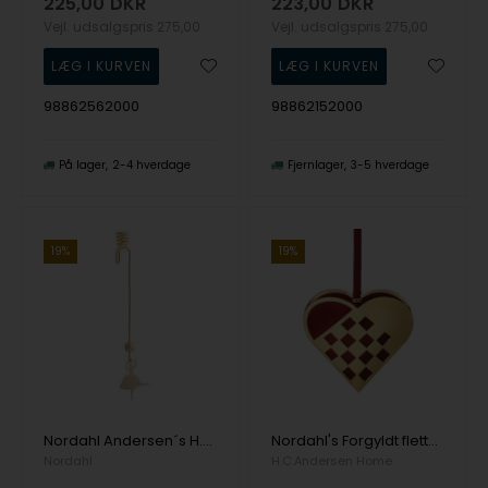
225,00
DKR
223,00
DKR
Vejl. udsalgspris
275,00
Vejl. udsalgspris
275,00
98862562000
98862152000
På lager
2-4 hverdage
Fjernlager
3-5 hverdage
19%
19%
Nordahl Andersen´s H.C. Andersen Home forgyldt Lysholdere med Den Dansene Ballerina
Nordahl's Forgyldt flettet julehjerte med rødt filt, str. M
Nordahl
H.C.Andersen Home