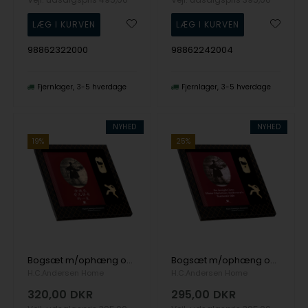
98862322000
98862242004
Fjernlager
3-5 hverdage
Fjernlager
3-5 hverdage
NYHED
NYHED
19%
25%
Bogsæt m/ophæng og bogmærke - forgyldt, KIN, fra H.C. Andersen Home
Bogsæt m/ophæng og bogmærke - forgyldt, ENGELSK, fra H.C. Andersen Home
H.C.Andersen Home
H.C.Andersen Home
320,00
DKR
295,00
DKR