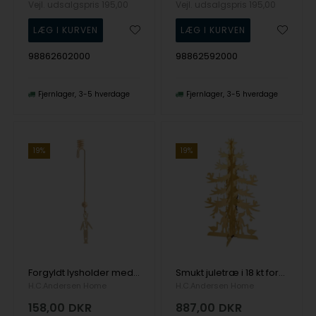
Vejl. udsalgspris
195,00
Vejl. udsalgspris
195,00
98862602000
98862592000
Fjernlager
3-5 hverdage
Fjernlager
3-5 hverdage
19%
19%
Forgyldt lysholder med Soldat, 20 x 160 mm
Smukt juletræ i 18 kt forgyldt messing, Str. XL
H.C.Andersen Home
H.C.Andersen Home
158,00
DKR
887,00
DKR