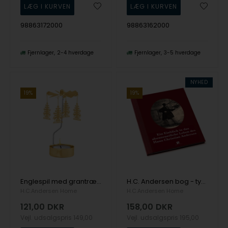
98863172000
98863162000
Fjernlager
2-4 hverdage
Fjernlager
3-5 hverdage
NYHED
19%
19%
Englespil med grantræet, fra H.C. Andersen Home
H.C. Andersen bog - tysk, fra H.C. Andersen Home
H.C.Andersen Home
H.C.Andersen Home
121,00
DKR
158,00
DKR
Vejl. udsalgspris
149,00
Vejl. udsalgspris
195,00