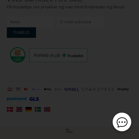
Få modetips om smykker og vær først til nyheder og tilbud