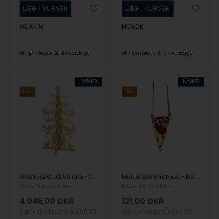
HCAKIN
HCADK
Fjernlager
2-4 hverdage
Fjernlager
3-5 hverdage
NYHED
NYHED
19%
19%
Grantræet XL 50 cm - forgyldt, fra H.C. Andersen Home
Mini kræmmerhus - Den grimme ælling - 18k fg , fra H.C. Andersen Home
H.C.Andersen Home
H.C.Andersen Home
4.046,00
DKR
121,00
DKR
Vejl. udsalgspris
4.995,00
Vejl. udsalgspris
149,00