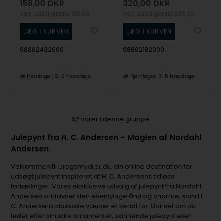
158,00
DKR
320,00
DKR
Vejl. udsalgspris
195,00
Vejl. udsalgspris
395,00
98862432000
98862162000
Fjernlager
3-5 hverdage
Fjernlager
3-5 hverdage
52
varer i denne gruppe
Julepynt fra H. C. Andersen – Magien af Nordahl
Andersen
Velkommen til Urogsmykker.dk, din online destination for
udsøgt julepynt inspireret af H. C. Andersens tidløse
fortællinger. Vores eksklusive udvalg af julepynt fra Nordahl
Andersen omfavner den eventyrlige ånd og charme, som H.
C. Andersens klassiske værker er kendt for. Uanset om du
leder efter smukke ornamenter, skinnende julepynt eller