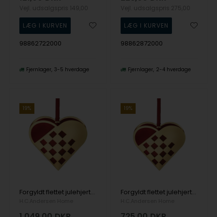
Vejl. udsalgspris
149,00
Vejl. udsalgspris
275,00
98862722000
98862872000
Fjernlager
3-5 hverdage
Fjernlager
2-4 hverdage
19%
19%
Forgyldt flettet julehjerte med rødt filt, str. XL
Forgyldt flettet julehjerte med rødt filt, str. L
H.C.Andersen Home
H.C.Andersen Home
1.049,00
DKR
725,00
DKR