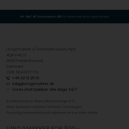
En del af Houmann.dk
Din sikkerhed for en god handel
Urogsmykker v/ Houmann Luxury ApS
Ægirsvej 12
3600 Frederikssund
Danmark
CVR: DK43277774
+45 32 12 25 51
salg@urogsmykker.dk
Vores chat hjælper alle dage 24/7
Kundeservice er åben alle hverdage 9-17.
Mails besvares indenfor 24 timer i hverdagen.
Personlig henvendelse på adressen er kun efter aftale.
VIND SMYKKER FOR 500,-