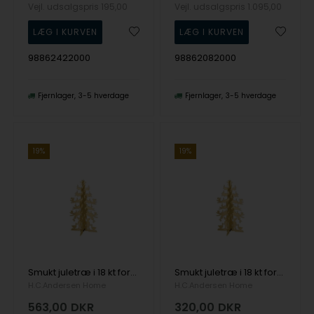
Vejl. udsalgspris
195,00
Vejl. udsalgspris
1.095,00
98862422000
98862082000
Fjernlager
3-5 hverdage
Fjernlager
3-5 hverdage
19%
19%
Smukt juletræ i 18 kt forgyldt messing, Str. L
Smukt juletræ i 18 kt forgyldt messing, Str. M
H.C.Andersen Home
H.C.Andersen Home
563,00
DKR
320,00
DKR