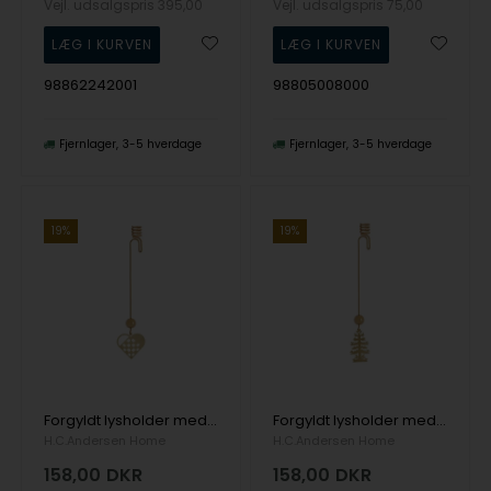
Vejl. udsalgspris
395,00
Vejl. udsalgspris
75,00
98862242001
98805008000
Fjernlager
3-5 hverdage
Fjernlager
3-5 hverdage
19%
19%
Forgyldt lysholder med julehjerte, 40 x 160 mm
Forgyldt lysholder med Grantræ, 30 x 160 mm
H.C.Andersen Home
H.C.Andersen Home
158,00
DKR
158,00
DKR