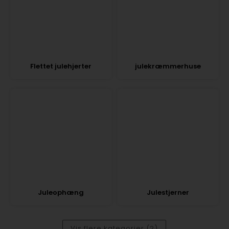
Flettet julehjerter
julekræmmerhuse
Juleophæng
Julestjerner
Vis flere kategorier (2)