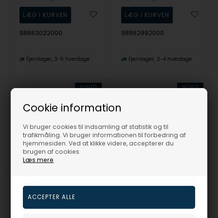
98863022000
98862992000
Fjernlager
3-5 hverdage
Fjernlager
2-4 hverdage
NYHED
NYHED
19%
19%
Cookie information
Vi bruger cookies til indsamling af statistik og til
trafikmåling. Vi bruger informationen til forbedring af
hjemmesiden. Ved at klikke videre, accepterer du
brugen af cookies.
Læs mere
4 stk. eventyr - Prinsessen på ærten - 18k fg, fra H.C. Andersen Home
2-stk. lysestage - Fyrtøjet - 18k forgyldt, fra H.C. Andersen Home
H.C.Andersen Home
H.C.Andersen Home
283,00
DKR
480,00
DKR
Vejl. udsalgspris
349,00
Vejl. udsalgspris
595,00