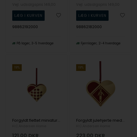
Vejl. udsalgspris
149,00
Vejl. udsalgspris
149,00
98862192000
98862182000
På lager
3-5 hverdage
Fjernlager
2-4 hverdage
19%
19%
Forgyldt flettet miniature julehjerte med rødt filt, str. XS
Forgyldt julehjerte med Soldat, 80 x 85 mm
H.C.Andersen Home
H.C.Andersen Home
121,00
DKR
223,00
DKR