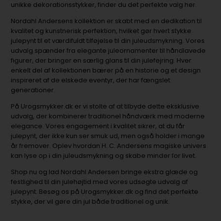
unikke dekorationsstykker, finder du det perfekte valg her.
Nordahl Andersens kollektion er skabt med en dedikation til
kvalitet og kunstnerisk perfektion, hvilket gør hvert stykke
julepynt til et værdifuldt tilføjelse til din juleudsmykning. Vores
udvalg spænder fra elegante juleornamenter til håndlavede
figurer, der bringer en særlig glans til din julefejring. Hver
enkelt del af kollektionen bærer på en historie og et design
inspireret af de elskede eventyr, der har fængslet
generationer.
På Urogsmykker.dk er vi stolte af at tilbyde dette eksklusive
udvalg, der kombinerer traditionel håndværk med moderne
elegance. Vores engagement i kvalitet sikrer, at du får
julepynt, der ikke kun ser smuk ud, men også holder i mange
år fremover. Oplev hvordan H. C. Andersens magiske univers
kan lyse op i din juleudsmykning og skabe minder for livet.
Shop nu og lad Nordahl Andersen bringe ekstra glæde og
festlighed til din julehøjtid med vores udsøgte udvalg af
julepynt. Besøg os på Urogsmykker.dk og find det perfekte
stykke, der vil gøre din jul både traditionel og unik.