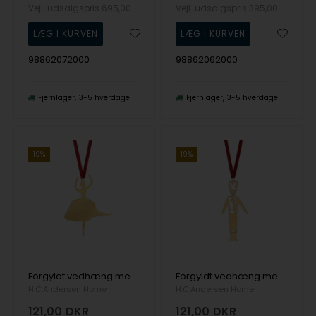
Vejl. udsalgspris
695,00
Vejl. udsalgspris
395,00
98862072000
98862062000
Fjernlager
3-5 hverdage
Fjernlager
3-5 hverdage
19%
19%
Forgyldt vedhæng med Ballerina, 70 x 90 mm
Forgyldt vedhæng med Soldat, 35 x 90 mm
H.C.Andersen Home
H.C.Andersen Home
121,00
DKR
121,00
DKR