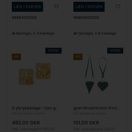
98863132000
98863092000
Fjernlager
2-4 hverdage
Fjernlager
3-5 hverdage
NYHED
NYHED
19%
19%
2-pk lysestage - Den grimme ælling - 18k fg , fra H.C. Andersen Home
grøn filt samt snor til miniature sæt, fra H.C. Andersen Home
H.C.Andersen Home
H.C.Andersen Home
482,00
DKR
101,00
DKR
Vejl. udsalgspris
595,00
Vejl. udsalgspris
125,00