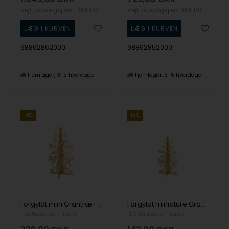
Vejl. udsalgspris
1.295,00
Vejl. udsalgspris
895,00
98862862000
98862852000
Fjernlager
3-5 hverdage
Fjernlager
3-5 hverdage
19%
19%
Forgyldt mini Grantræ i 9 cm
Forgyldt miniature Grantræ i 6 cm
H.C.Andersen Home
H.C.Andersen Home