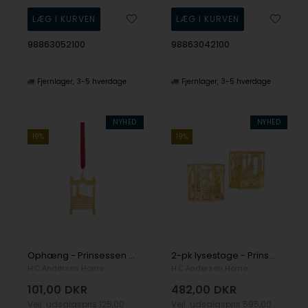
98863052100
98863042100
Fjernlager
3-5 hverdage
Fjernlager
3-5 hverdage
NYHED
NYHED
19%
19%
Ophæng - Prinsessen på ærten - 18k fg, fra H.C. Andersen Home
2-pk lysestage - Prinsessen på ærten - 18k fg, fra H.C. Andersen Home
H.C.Andersen Home
H.C.Andersen Home
101,00
DKR
482,00
DKR
Vejl. udsalgspris
125,00
Vejl. udsalgspris
595,00