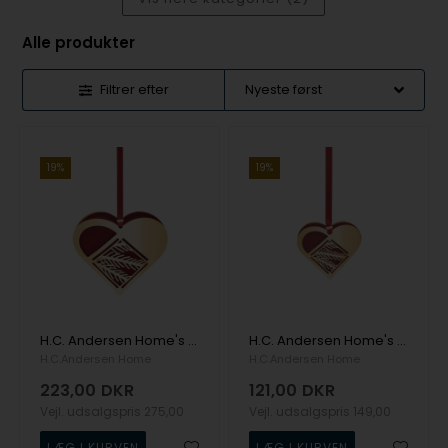
Alle produkter
Filtrer efter
19%
19%
H.C. Andersen Home's Julehjerte - Grangren - 18k fg
H.C. Andersen Home's Mini julehjerte - Grangren - 18k fg
H.C.Andersen Home
H.C.Andersen Home
223,00
DKR
121,00
DKR
Vejl. udsalgspris
275,00
Vejl. udsalgspris
149,00