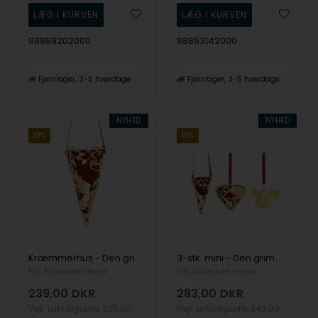
98869202000
98863142000
Fjernlager
3-5 hverdage
Fjernlager
3-5 hverdage
NYHED
NYHED
19%
19%
Kræmmerhus - Den grimme ælling - 18k fg , fra H.C. Andersen Home
3-stk. mini - Den grimme ælling - 18k fg , fra H.C. Andersen Home
H.C.Andersen Home
H.C.Andersen Home
239,00
DKR
283,00
DKR
Vejl. udsalgspris
295,00
Vejl. udsalgspris
349,00