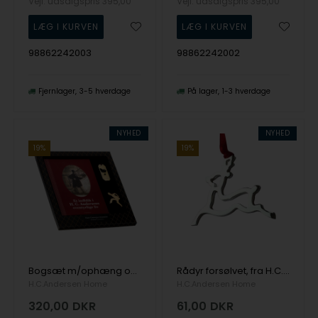
Vejl. udsalgspris
395,00
Vejl. udsalgspris
395,00
98862242003
98862242002
Fjernlager
3-5 hverdage
På lager
1-3 hverdage
NYHED
NYHED
19%
19%
Bogsæt m/ophæng og bogmærke - forgyldt, DK, fra H.C. Andersen Home
Rådyr forsølvet, fra H.C. Andersen Home
H.C.Andersen Home
H.C.Andersen Home
320,00
DKR
61,00
DKR