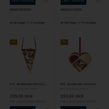
98863252000
98863242000
Fjernlager
3-5 hverdage
Fjernlager
3-5 hverdage
19%
19%
H.C. Andersen Home's Kræmmerhus - Klods Hans - 18k fg
H.C. Andersen Home's Julehjerte - Klods Hans - 18k fg
H.C.Andersen Home
H.C.Andersen Home
239,00
DKR
223,00
DKR
Vejl. udsalgspris
295,00
Vejl. udsalgspris
275,00