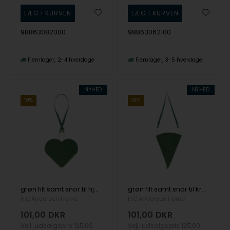
98863082000
98863062100
Fjernlager
2-4 hverdage
Fjernlager
3-5 hverdage
NYHED
NYHED
19%
19%
grøn filt samt snor til hjerte, fra H.C. Andersen Home
grøn filt samt snor til kræmmerhus, fra H.C. Andersen Home
H.C.Andersen Home
H.C.Andersen Home
101,00
DKR
101,00
DKR
Vejl. udsalgspris
125,00
Vejl. udsalgspris
125,00