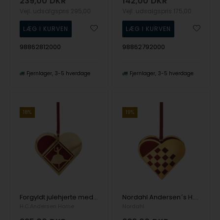
239,00
DKR
142,00
DKR
Vejl. udsalgspris
295,00
Vejl. udsalgspris
175,00
98862812000
98862792000
Fjernlager
3-5 hverdage
Fjernlager
3-5 hverdage
18%
19%
Forgyldt julehjerte med ballerina
Nordahl Andersen´s H.C. Andersen Home forgyldt / rød Flettet hjerte med rødt silkebånd , 8x8 cm
H.C.Andersen Home
Nordahl