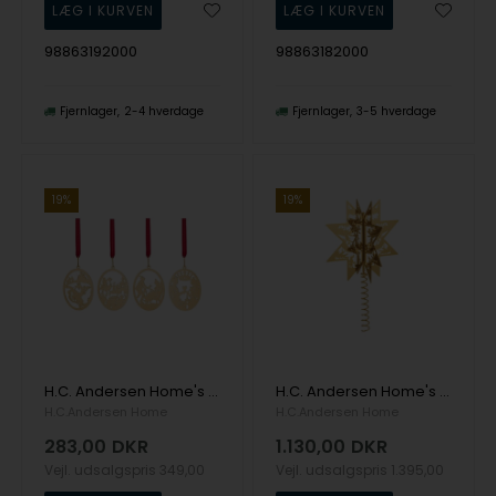
98863192000
98863182000
Fjernlager
2-4 hverdage
Fjernlager
3-5 hverdage
19%
19%
H.C. Andersen Home's 4 stk. ophæng - Klods Hans - 18k fg
H.C. Andersen Home's Topstjerne - forgyldt 16,5cm
H.C.Andersen Home
H.C.Andersen Home
283,00
DKR
1.130,00
DKR
Vejl. udsalgspris
349,00
Vejl. udsalgspris
1.395,00