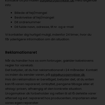
kontakte os på mailen
salg@urogsmykker.dk
med følgende
info:
Billede af fejl/mangel
Beskrivelse af fejl/mangel
Dit ordrenummer
Dit fulde navn, adresse, tlf.nr. og e-mail
Vi kontakter dig hurtigst muligt, indenfor 24 timer, hvor du
får yderligere information om din situation.
Reklamationsret
Når du handler hos os som forbruger, gælder købelovens
regler for varekøb.
Det betyder, at du har reklamationsret i 24 måneder. Kontakt
os inden du sender varen, på
salg@urogsmykker.dk
.
Hvis din reklamation er berettiget, betyder det, at du enten
kan få varen repareret, ombyttet, pengene tilbage eller et
afslag i prisen, afhængig af den konkrete situation.
Urogsmykker.dk forbeholder sig retten til at få defekte varer
efterset og evt. repareret hos producenten, importøren eller
vores egen reparatør.