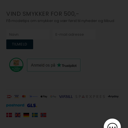
VIND SMYKKER FOR 500,-
Få modetips om smykker og vær først til nyheder og tilbud