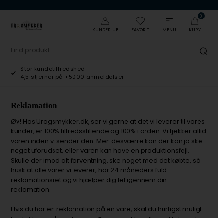
0
KUNDEKLUB
FAVORIT
MENU
KURV
Stor kundetilfredshed
4,5 stjerner på +5000 anmeldelser
Reklamation
Øv! Hos Urogsmykker.dk, ser vi gerne at det vi leverer til vores
kunder, er 100% tilfredsstillende og 100% i orden. Vi tjekker altid
varen inden vi sender den. Men desværre kan der kan jo ske
noget uforudset, eller varen kan have en produktionsfejl.
Skulle der imod alt forventning, ske noget med det købte, så
husk at alle varer vi leverer, har 24 måneders fuld
reklamationsret og vi hjælper dig let igennem din
reklamation.
Hvis du har en reklamation på en vare, skal du hurtigst muligt