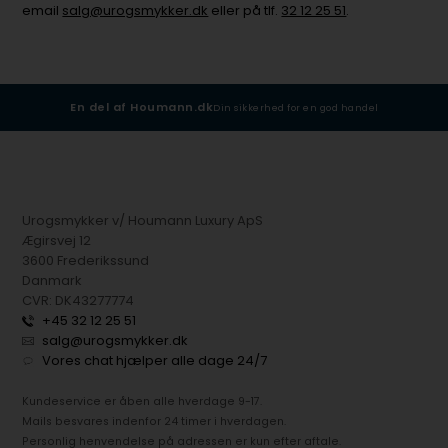
email
salg@urogsmykker.dk
eller på tlf.
32 12 25 51
.
En del af Houmann.dk
Din sikkerhed for en god handel
Urogsmykker v/ Houmann Luxury ApS
Ægirsvej 12
3600 Frederikssund
Danmark
CVR: DK43277774
+45 32 12 25 51
salg@urogsmykker.dk
Vores chat hjælper alle dage 24/7
Kundeservice er åben alle hverdage 9-17.
Mails besvares indenfor 24 timer i hverdagen.
Personlig henvendelse på adressen er kun efter aftale.