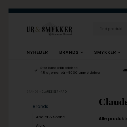
NYHEDER
BRANDS
SMYKKER
age 9-17
Stor kundetilfredshed
ogsmykker.dk
4,5 stjerner på +5000 anmeldelser
BRANDS
»
CLAUDE BERNARD
Claud
Brands
Abeler & Söhne
Alle produkt
Alura