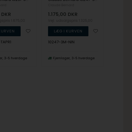
nard
Claude Bernard
DKR
1.175,00
DKR
lgspris
1.675,00
Vejl. udsalgspris
1.325,00
-TAPR1
10247-3M-NIN
er
3-5 hverdage
Fjernlager
3-5 hverdage