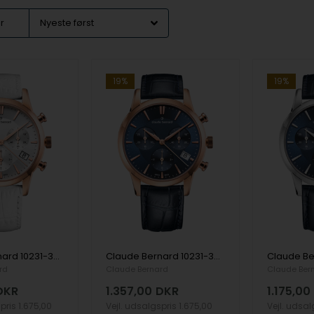
er
19%
19%
Claude Bernard 10231-37R-AIR dame Classic Chronograph 35mm 5ATM armbåndsur
Claude Bernard 10231-37R-BUIR dame Classic Chronograph 35mm 5ATM armbåndsur
rd
Claude Bernard
Claude Ber
DKR
1.357,00
DKR
1.175,00
spris
1.675,00
Vejl. udsalgspris
1.675,00
Vejl. udsa