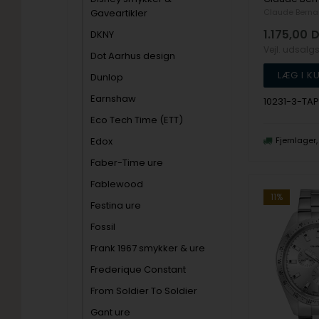
Gaveartikler
Claude Berna
1.175,00
D
DKNY
Vejl. udsalg
Dot Aarhus design
Dunlop
Earnshaw
10231-3-TAP
Eco Tech Time (ETT)
Edox
Fjernlager
Faber-Time ure
Fablewood
11%
Festina ure
Fossil
Frank 1967 smykker & ure
Frederique Constant
From Soldier To Soldier
Gant ure