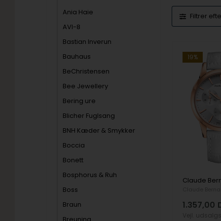
Ania Haie
Filtrer eft
AVI-8
Bastian Inverun
Bauhaus
19%
BeChristensen
Bee Jewellery
Bering ure
Blicher Fuglsang
BNH Kæder & Smykker
Boccia
Bonett
Bosphorus & Ruh
Boss
Claude Berna
1.357,00
Braun
Vejl. udsalg
Breuning