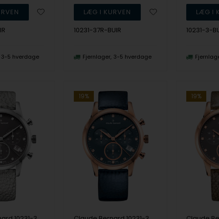
IR
10231-37R-BUIR
10231-3-B
3-5 hverdage
Fjernlager
3-5 hverdage
Fjernlag
19%
19%
Claude Bernard 10231-3-TAPN1 dame Classic Chronograph 35mm 5ATM armbåndsur
Claude Bernard 10231-37R-BUIPR1 dame Classic Chronograph 35mm 5ATM armbåndsur