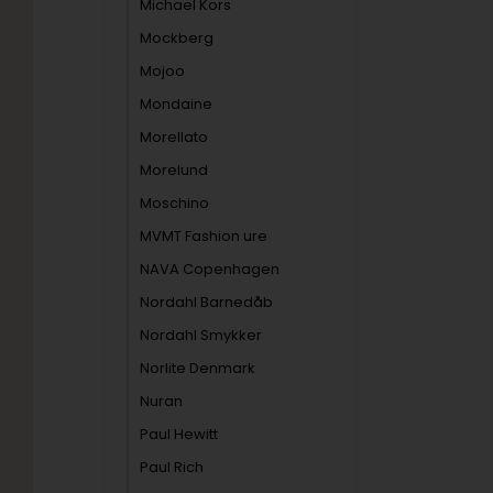
Michael Kors
Mockberg
Mojoo
Mondaine
Morellato
Morelund
Moschino
MVMT Fashion ure
NAVA Copenhagen
Nordahl Barnedåb
Nordahl Smykker
Norlite Denmark
Nuran
Paul Hewitt
Paul Rich