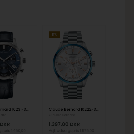
11%
Claude Bernard 10231-3-BUIN dame Classic Chronograph 35mm 5ATM armbåndsur
Claude Bernard 10222-3MBU-AIR herre Aquarider Chronograph 44mm 20ATM armbåndsur
nard
Claude Bernard
DKR
1.397,00
DKR
lgspris
1.450,00
Vejl. udsalgspris
1.575,00