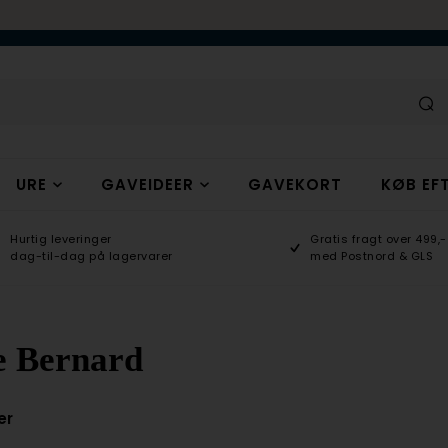
URE
GAVEIDEER
GAVEKORT
KØB EFT
Hurtig leveringer
Gratis fragt over 499,-
dag-til-dag på lagervarer
med Postnord & GLS
e Bernard
er