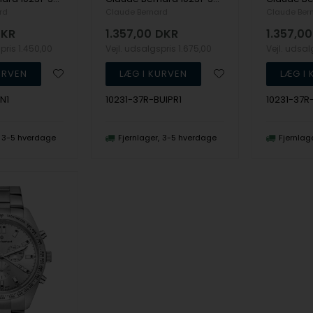
rd
Claude Bernard
Claude Ber
KR
1.357,00
DKR
1.357,00
spris
1.450,00
Vejl. udsalgspris
1.675,00
Vejl. udsa
N1
10231-37R-BUIPR1
10231-37R
3-5 hverdage
Fjernlager
3-5 hverdage
Fjernlag