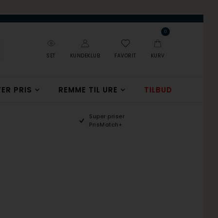
0
SET
KUNDEKLUB
FAVORIT
KURV
ER PRIS
REMME TIL URE
TILBUD
Super priser
PrisMatch+