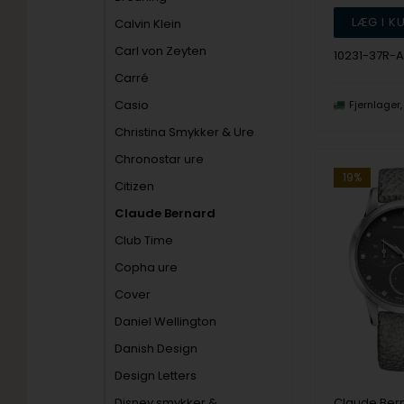
Calvin Klein
Carl von Zeyten
10231-37R-A
Carré
Casio
Fjernlager
Christina Smykker & Ure
Chronostar ure
19%
Citizen
Claude Bernard
Club Time
Copha ure
Cover
Daniel Wellington
Danish Design
Design Letters
Disney smykker &