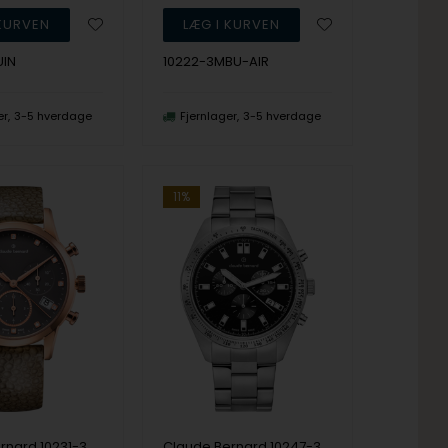
UIN
10222-3MBU-AIR
er
3-5 hverdage
Fjernlager
3-5 hverdage
11%
Claude Bernard 10231-37R-TAPR1 dame Classic Chronograph 35mm 5ATM armbåndsur
Claude Bernard 10247-3M-NIN herre ST50 Chronograph 44mm 5ATM armbåndsur