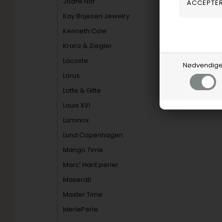
Joanli Nor
Kay Bojesen Jewelry
Kenneth Cole
Kranz & Ziegler
Lacoste
Nødvendig
Lorus
Lotte & Gitte
Louis XVI
Luminox
Lund Copenhagen
Mango Time
Marc' Harit perler
Maserati
Master Time
MerlePerle